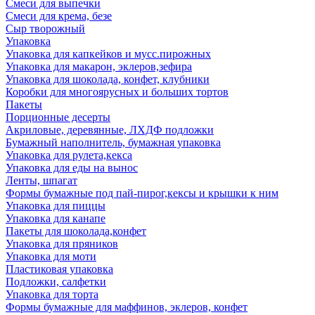
Смеси для выпечки
Смеси для крема, безе
Сыр творожный
Упаковка
Упаковка для капкейков и мусс.пирожных
Упаковка для макарон, эклеров,зефира
Упаковка для шоколада, конфет, клубники
Коробки для многоярусных и больших тортов
Пакеты
Порционные десерты
Акриловые, деревянные, ЛХДФ подложки
Бумажный наполнитель, бумажная упаковка
Упаковка для рулета,кекса
Упаковка для еды на вынос
Ленты, шпагат
Формы бумажные под пай-пирог,кексы и крышки к ним
Упаковка для пиццы
Упаковка для канапе
Пакеты для шоколада,конфет
Упаковка для пряников
Упаковка для моти
Пластиковая упаковка
Подложки, салфетки
Упаковка для торта
Формы бумажные для маффинов, эклеров, конфет