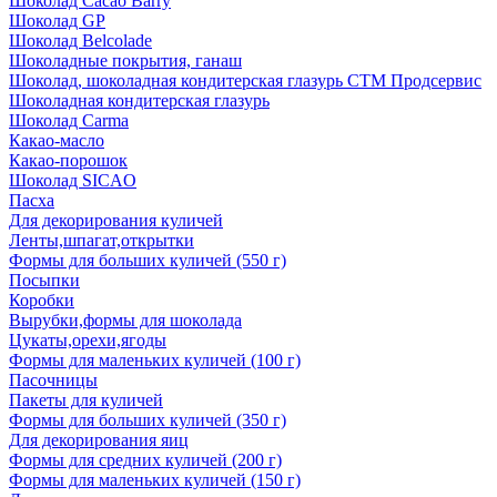
Шоколад Cacao Barry
Шоколад GP
Шоколад Belcolade
Шоколадные покрытия, ганаш
Шоколад, шоколадная кондитерская глазурь СТМ Продсервис
Шоколадная кондитерская глазурь
Шоколад Carma
Какао-масло
Какао-порошок
Шоколад SICAO
Пасха
Для декорирования куличей
Ленты,шпагат,открытки
Формы для больших куличей (550 г)
Посыпки
Коробки
Вырубки,формы для шоколада
Цукаты,орехи,ягоды
Формы для маленьких куличей (100 г)
Пасочницы
Пакеты для куличей
Формы для больших куличей (350 г)
Для декорирования яиц
Формы для средних куличей (200 г)
Формы для маленьких куличей (150 г)