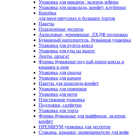
Упаковка для макарон, эклеров,зефира
Упаковка для шоколада, конфет, клубники
Коробки
для многоярусных и больших тортов
Пакеты
Порционные десерты
Акриловые, деревянные, ЛХДФ подложки
Бумажный наполнитель, бумажная упаковка
Упаковка для рулета,кекса
Упаковка для еды на вынос
Ленты, шпагат
Формы бумажные под пай-пирог,кексы и
крышки к ним
Упаковка для пиццы
Упаковка для канапе
Пакеты для шоколада,конфет
Упаковка для пряников
Упаковка для моти
Пластиковая упаковка
Подложки, салфетки
Упаковка для торта
Формы бумажные для маффинов, эклеров,
конфет
ПРЕМИУМ упаковка для десертов
Стаканы, крышки, размешиватели для кофе