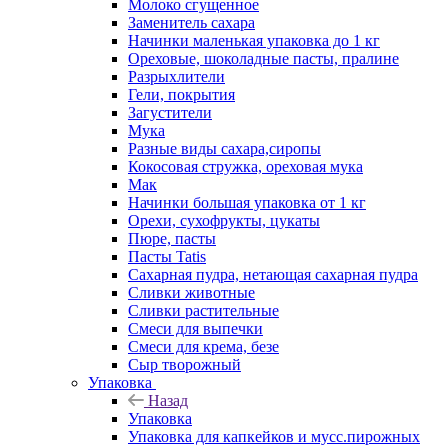
Молоко сгущенное
Заменитель сахара
Начинки маленькая упаковка до 1 кг
Ореховые, шоколадные пасты, пралине
Разрыхлители
Гели, покрытия
Загустители
Мука
Разные виды сахара,сиропы
Кокосовая стружка, ореховая мука
Мак
Начинки большая упаковка от 1 кг
Орехи, сухофрукты, цукаты
Пюре, пасты
Пасты Tatis
Сахарная пудра, нетающая сахарная пудра
Сливки животные
Сливки растительные
Смеси для выпечки
Смеси для крема, безе
Сыр творожный
Упаковка
Назад
Упаковка
Упаковка для капкейков и мусс.пирожных