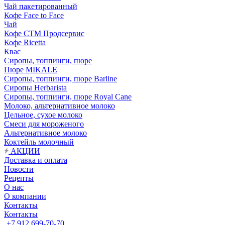
Чай пакетированный
Кофе Face to Face
Чай
Кофе СТМ Продсервис
Кофе Ricetta
Квас
Сиропы, топпинги, пюре
Пюре MIKALE
Сиропы, топпинги, пюре Barline
Сиропы Herbarista
Сиропы, топпинги, пюре Royal Cane
Молоко, альтернативное молоко
Цельное, сухое молоко
Смеси для мороженого
Альтернативное молоко
Коктейль молочный
АКЦИИ
Доставка и оплата
Новости
Рецепты
О нас
О компании
Контакты
Контакты
+7 912 699-70-70