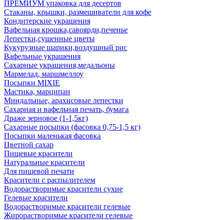
ПРЕМИУМ упаковка для десертов
Стаканы, крышки, размешиватели для кофе
Кондитерские украшения
Вафельная крошка,савоярди,печенье
Лепестки,сушенные цветы
Кукурузные шарики,воздушный рис
Вафельные украшения
Сахарные украшения,медальоны
Мармелад, маршмеллоу
Посыпки MIXIE
Мастика, марципан
Миндальные, арахисовые лепестки
Сахарная и вафельная печать, бумага
Драже зерновое (1-1,5кг)
Сахарные посыпки (фасовка 0,75-1,5 кг)
Посыпки маленькая фасовка
Цветной сахар
Пищевые красители
Натуральные красители
Для пищевой печати
Красители с распылителем
Водорастворимые красители сухие
Гелевые красители
Водорастворимые красители гелевые
Жирорастворимые красители гелевые