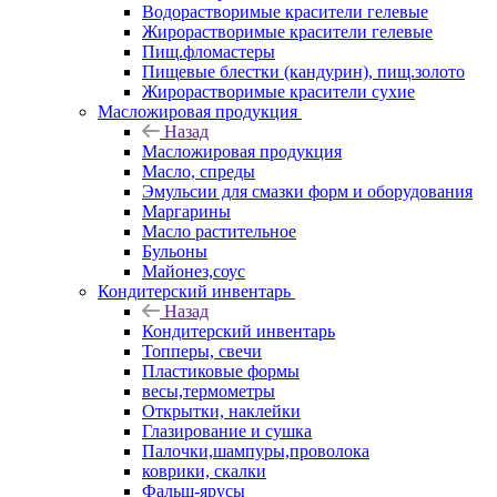
Водорастворимые красители гелевые
Жирорастворимые красители гелевые
Пищ.фломастеры
Пищевые блестки (кандурин), пищ.золото
Жирорастворимые красители сухие
Масложировая продукция
Назад
Масложировая продукция
Масло, спреды
Эмульсии для смазки форм и оборудования
Маргарины
Масло растительное
Бульоны
Майонез,соус
Кондитерский инвентарь
Назад
Кондитерский инвентарь
Топперы, свечи
Пластиковые формы
весы,термометры
Открытки, наклейки
Глазирование и сушка
Палочки,шампуры,проволока
коврики, скалки
Фальш-ярусы