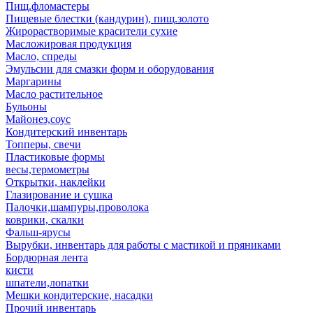
Пищ.фломастеры
Пищевые блестки (кандурин), пищ.золото
Жирорастворимые красители сухие
Масложировая продукция
Масло, спреды
Эмульсии для смазки форм и оборудования
Маргарины
Масло растительное
Бульоны
Майонез,соус
Кондитерский инвентарь
Топперы, свечи
Пластиковые формы
весы,термометры
Открытки, наклейки
Глазирование и сушка
Палочки,шампуры,проволока
коврики, скалки
Фальш-ярусы
Вырубки, инвентарь для работы с мастикой и пряниками
Бордюрная лента
кисти
шпатели,лопатки
Мешки кондитерские, насадки
Прочий инвентарь