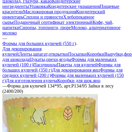
Шоколад, глазури, какао
Кондитерские
ингредиенты
Упаковка
Кондитерские украшения
Пищевые
красители
Масложировая продукция
Кондитерский
инвентарь
Специи и пряности
Хлебопекарное
сырье
Подарочный сертификат электронный
Кофе, чай,
напитки
Сиропы, топпинги, пюре
Молоко, альтернативное
молоко
—
Формы для больших куличей (550 г)
Для декорирования
куличей
Ленты,шпагат,открытки
Посыпки
Коробки
Вырубки,фо
для шоколада
Цукаты,орехи,ягоды
Формы для маленьких
куличей (100 г)
Пасочницы
Пакеты для куличей
Формы для
больших куличей (350 г)
Для декорирования яиц
Формы для
средних куличей (200 г)
Формы для маленьких куличей (150
г)
Для изготовления кулича
Коробки для шок.яиц
—
Форма для куличей 134*95, арт.P134/95 Зайки в лесу
(2400/200)