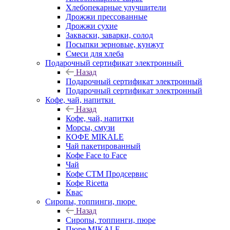
Хлебопекарные улучшители
Дрожжи прессованные
Дрожжи сухие
Закваски, заварки, солод
Посыпки зерновые, кунжут
Смеси для хлеба
Подарочный сертификат электронный
Назад
Подарочный сертификат электронный
Подарочный сертификат электронный
Кофе, чай, напитки
Назад
Кофе, чай, напитки
Морсы, смузи
КОФЕ MIKALE
Чай пакетированный
Кофе Face to Face
Чай
Кофе СТМ Продсервис
Кофе Ricetta
Квас
Сиропы, топпинги, пюре
Назад
Сиропы, топпинги, пюре
Пюре MIKALE