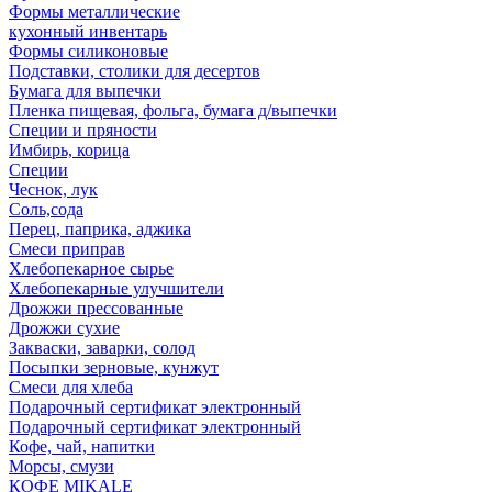
Формы металлические
кухонный инвентарь
Формы силиконовые
Подставки, столики для десертов
Бумага для выпечки
Пленка пищевая, фольга, бумага д/выпечки
Специи и пряности
Имбирь, корица
Специи
Чеснок, лук
Соль,сода
Перец, паприка, аджика
Смеси приправ
Хлебопекарное сырье
Хлебопекарные улучшители
Дрожжи прессованные
Дрожжи сухие
Закваски, заварки, солод
Посыпки зерновые, кунжут
Смеси для хлеба
Подарочный сертификат электронный
Подарочный сертификат электронный
Кофе, чай, напитки
Морсы, смузи
КОФЕ MIKALE