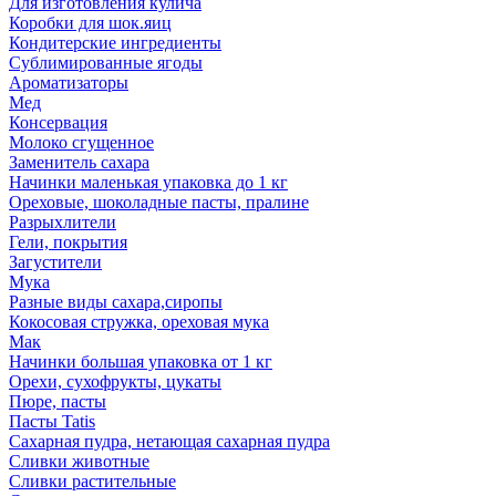
Для изготовления кулича
Коробки для шок.яиц
Кондитерские ингредиенты
Сублимированные ягоды
Ароматизаторы
Мед
Консервация
Молоко сгущенное
Заменитель сахара
Начинки маленькая упаковка до 1 кг
Ореховые, шоколадные пасты, пралине
Разрыхлители
Гели, покрытия
Загустители
Мука
Разные виды сахара,сиропы
Кокосовая стружка, ореховая мука
Мак
Начинки большая упаковка от 1 кг
Орехи, сухофрукты, цукаты
Пюре, пасты
Пасты Tatis
Сахарная пудра, нетающая сахарная пудра
Сливки животные
Сливки растительные