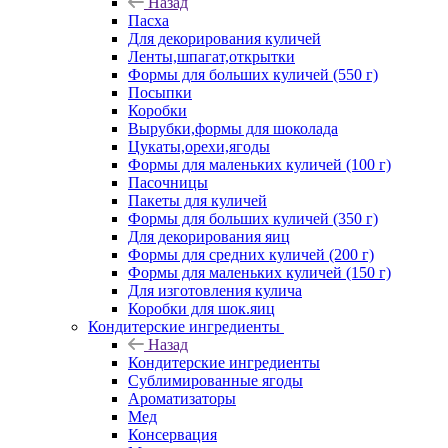
Назад
Пасха
Для декорирования куличей
Ленты,шпагат,открытки
Формы для больших куличей (550 г)
Посыпки
Коробки
Вырубки,формы для шоколада
Цукаты,орехи,ягоды
Формы для маленьких куличей (100 г)
Пасочницы
Пакеты для куличей
Формы для больших куличей (350 г)
Для декорирования яиц
Формы для средних куличей (200 г)
Формы для маленьких куличей (150 г)
Для изготовления кулича
Коробки для шок.яиц
Кондитерские ингредиенты
Назад
Кондитерские ингредиенты
Сублимированные ягоды
Ароматизаторы
Мед
Консервация