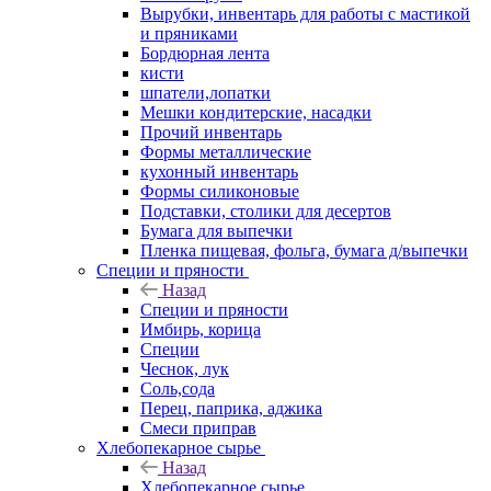
Вырубки, инвентарь для работы с мастикой
и пряниками
Бордюрная лента
кисти
шпатели,лопатки
Мешки кондитерские, насадки
Прочий инвентарь
Формы металлические
кухонный инвентарь
Формы силиконовые
Подставки, столики для десертов
Бумага для выпечки
Пленка пищевая, фольга, бумага д/выпечки
Специи и пряности
Назад
Специи и пряности
Имбирь, корица
Специи
Чеснок, лук
Соль,сода
Перец, паприка, аджика
Смеси приправ
Хлебопекарное сырье
Назад
Хлебопекарное сырье