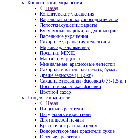
Кондитерские украшения
Назад
Кондитерские украшения
Вафельная крошка,савоярди,печенье
Лепестки,сушенные цветы
Кукурузные шарики,воздушный рис
Вафельные украшения
Сахарные украшения,медальоны
Мармелад, маршмеллоу
Посыпки MIXIE
Мастика, марципан
Миндальные, арахисовые лепестки
Сахарная и вафельная печать, бумага
Драже зерновое (1-1,5кг)
Сахарные посыпки (фасовка 0,75-1,5 кг)
Посыпки маленькая фасовка
Цветной сахар
Пищевые красители
Назад
Пищевые красители
Натуральные красители
Для пищевой печати
Красители с распылителем
Водорастворимые красители сухие
Гелевые красители