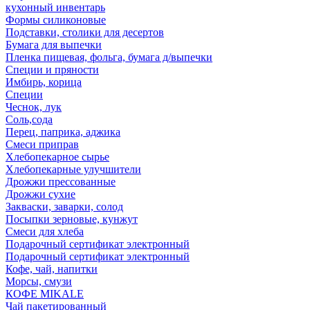
кухонный инвентарь
Формы силиконовые
Подставки, столики для десертов
Бумага для выпечки
Пленка пищевая, фольга, бумага д/выпечки
Специи и пряности
Имбирь, корица
Специи
Чеснок, лук
Соль,сода
Перец, паприка, аджика
Смеси приправ
Хлебопекарное сырье
Хлебопекарные улучшители
Дрожжи прессованные
Дрожжи сухие
Закваски, заварки, солод
Посыпки зерновые, кунжут
Смеси для хлеба
Подарочный сертификат электронный
Подарочный сертификат электронный
Кофе, чай, напитки
Морсы, смузи
КОФЕ MIKALE
Чай пакетированный