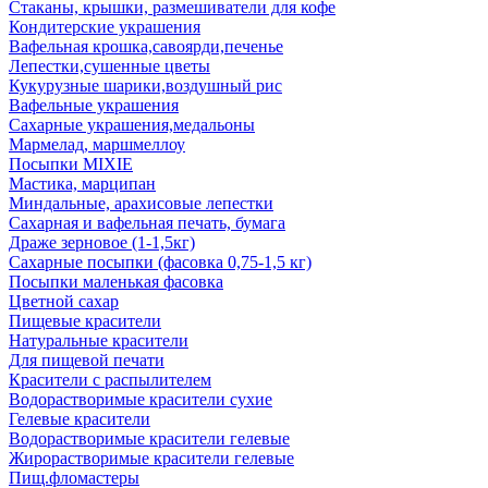
Стаканы, крышки, размешиватели для кофе
Кондитерские украшения
Вафельная крошка,савоярди,печенье
Лепестки,сушенные цветы
Кукурузные шарики,воздушный рис
Вафельные украшения
Сахарные украшения,медальоны
Мармелад, маршмеллоу
Посыпки MIXIE
Мастика, марципан
Миндальные, арахисовые лепестки
Сахарная и вафельная печать, бумага
Драже зерновое (1-1,5кг)
Сахарные посыпки (фасовка 0,75-1,5 кг)
Посыпки маленькая фасовка
Цветной сахар
Пищевые красители
Натуральные красители
Для пищевой печати
Красители с распылителем
Водорастворимые красители сухие
Гелевые красители
Водорастворимые красители гелевые
Жирорастворимые красители гелевые
Пищ.фломастеры