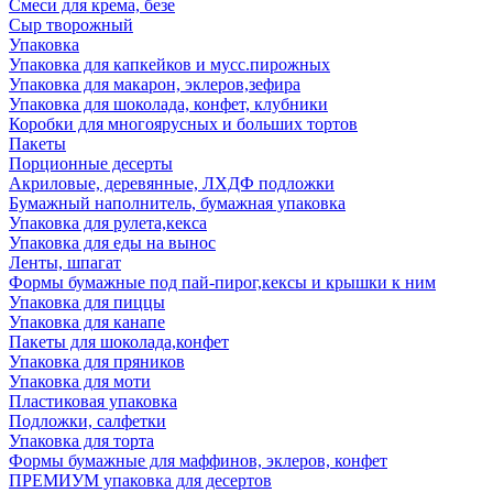
Смеси для крема, безе
Сыр творожный
Упаковка
Упаковка для капкейков и мусс.пирожных
Упаковка для макарон, эклеров,зефира
Упаковка для шоколада, конфет, клубники
Коробки для многоярусных и больших тортов
Пакеты
Порционные десерты
Акриловые, деревянные, ЛХДФ подложки
Бумажный наполнитель, бумажная упаковка
Упаковка для рулета,кекса
Упаковка для еды на вынос
Ленты, шпагат
Формы бумажные под пай-пирог,кексы и крышки к ним
Упаковка для пиццы
Упаковка для канапе
Пакеты для шоколада,конфет
Упаковка для пряников
Упаковка для моти
Пластиковая упаковка
Подложки, салфетки
Упаковка для торта
Формы бумажные для маффинов, эклеров, конфет
ПРЕМИУМ упаковка для десертов