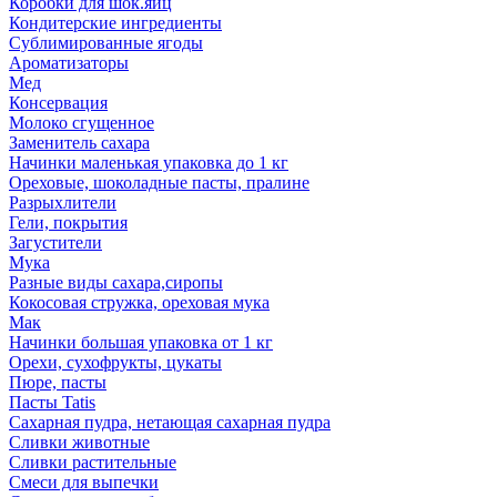
Коробки для шок.яиц
Кондитерские ингредиенты
Сублимированные ягоды
Ароматизаторы
Мед
Консервация
Молоко сгущенное
Заменитель сахара
Начинки маленькая упаковка до 1 кг
Ореховые, шоколадные пасты, пралине
Разрыхлители
Гели, покрытия
Загустители
Мука
Разные виды сахара,сиропы
Кокосовая стружка, ореховая мука
Мак
Начинки большая упаковка от 1 кг
Орехи, сухофрукты, цукаты
Пюре, пасты
Пасты Tatis
Сахарная пудра, нетающая сахарная пудра
Сливки животные
Сливки растительные
Смеси для выпечки