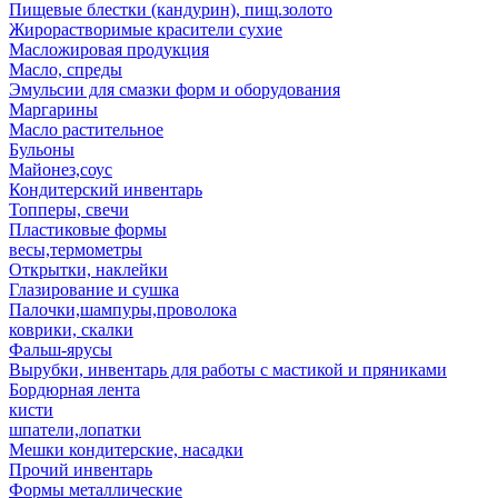
Пищевые блестки (кандурин), пищ.золото
Жирорастворимые красители сухие
Масложировая продукция
Масло, спреды
Эмульсии для смазки форм и оборудования
Маргарины
Масло растительное
Бульоны
Майонез,соус
Кондитерский инвентарь
Топперы, свечи
Пластиковые формы
весы,термометры
Открытки, наклейки
Глазирование и сушка
Палочки,шампуры,проволока
коврики, скалки
Фальш-ярусы
Вырубки, инвентарь для работы с мастикой и пряниками
Бордюрная лента
кисти
шпатели,лопатки
Мешки кондитерские, насадки
Прочий инвентарь
Формы металлические