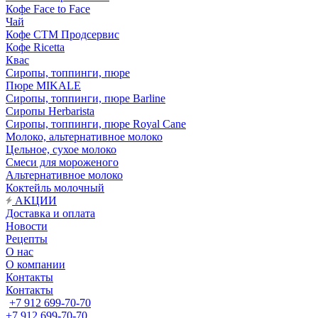
Кофе Face to Face
Чай
Кофе СТМ Продсервис
Кофе Ricetta
Квас
Сиропы, топпинги, пюре
Пюре MIKALE
Сиропы, топпинги, пюре Barline
Сиропы Herbarista
Сиропы, топпинги, пюре Royal Cane
Молоко, альтернативное молоко
Цельное, сухое молоко
Смеси для мороженого
Альтернативное молоко
Коктейль молочный
АКЦИИ
Доставка и оплата
Новости
Рецепты
О нас
О компании
Контакты
Контакты
+7 912 699-70-70
+7 912 699-70-70