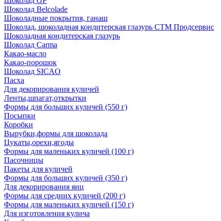
Шоколад GP
Шоколад Belcolade
Шоколадные покрытия, ганаш
Шоколад, шоколадная кондитерская глазурь СТМ Продсервис
Шоколадная кондитерская глазурь
Шоколад Carma
Какао-масло
Какао-порошок
Шоколад SICAO
Пасха
Для декорирования куличей
Ленты,шпагат,открытки
Формы для больших куличей (550 г)
Посыпки
Коробки
Вырубки,формы для шоколада
Цукаты,орехи,ягоды
Формы для маленьких куличей (100 г)
Пасочницы
Пакеты для куличей
Формы для больших куличей (350 г)
Для декорирования яиц
Формы для средних куличей (200 г)
Формы для маленьких куличей (150 г)
Для изготовления кулича