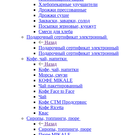
Хлебопекарные улучшители
Дрожжи прессованные
Дрожжи сухие
Закваски, заварки, солод
Посыпки зерновые, кунжут
Смеси для хлеба
Подарочный сертификат электронный
Назад
Подарочный сертификат электронный
Подарочный сертификат электронный
Кофе, чай, напитки
Назад
Кофе, чай, напитки
Морсы, смузи
КОФЕ MIKALE
Чай пакетированный
Кофе Face to Face
Чай
Кофе СТМ Продсервис
Кофе Ricetta
Квас
Сиропы, топпинги, пюре
Назад
Сиропы, топпинги, пюре
Пюре MIKALE