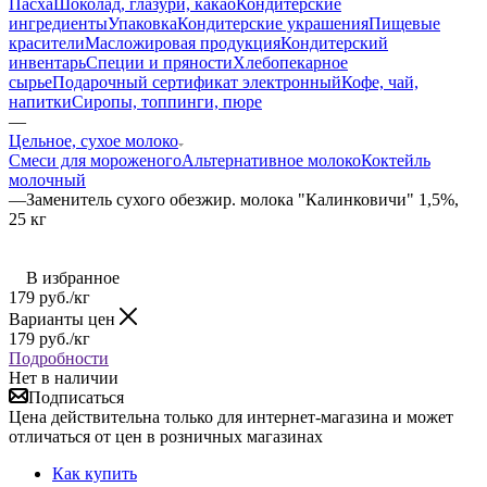
Пасха
Шоколад, глазури, какао
Кондитерские
ингредиенты
Упаковка
Кондитерские украшения
Пищевые
красители
Масложировая продукция
Кондитерский
инвентарь
Специи и пряности
Хлебопекарное
сырье
Подарочный сертификат электронный
Кофе, чай,
напитки
Сиропы, топпинги, пюре
—
Цельное, сухое молоко
Смеси для мороженого
Альтернативное молоко
Коктейль
молочный
—
Заменитель сухого обезжир. молока "Калинковичи" 1,5%,
25 кг
В избранное
179
руб.
/кг
Варианты цен
179
руб.
/кг
Подробности
Нет в наличии
Подписаться
Цена действительна только для интернет-магазина и может
отличаться от цен в розничных магазинах
Как купить