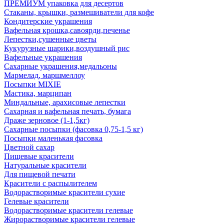
ПРЕМИУМ упаковка для десертов
Стаканы, крышки, размешиватели для кофе
Кондитерские украшения
Вафельная крошка,савоярди,печенье
Лепестки,сушенные цветы
Кукурузные шарики,воздушный рис
Вафельные украшения
Сахарные украшения,медальоны
Мармелад, маршмеллоу
Посыпки MIXIE
Мастика, марципан
Миндальные, арахисовые лепестки
Сахарная и вафельная печать, бумага
Драже зерновое (1-1,5кг)
Сахарные посыпки (фасовка 0,75-1,5 кг)
Посыпки маленькая фасовка
Цветной сахар
Пищевые красители
Натуральные красители
Для пищевой печати
Красители с распылителем
Водорастворимые красители сухие
Гелевые красители
Водорастворимые красители гелевые
Жирорастворимые красители гелевые