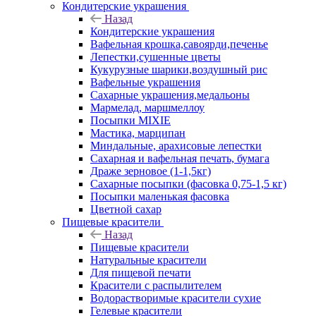
Кондитерские украшения
Назад
Кондитерские украшения
Вафельная крошка,савоярди,печенье
Лепестки,сушенные цветы
Кукурузные шарики,воздушный рис
Вафельные украшения
Сахарные украшения,медальоны
Мармелад, маршмеллоу
Посыпки MIXIE
Мастика, марципан
Миндальные, арахисовые лепестки
Сахарная и вафельная печать, бумага
Драже зерновое (1-1,5кг)
Сахарные посыпки (фасовка 0,75-1,5 кг)
Посыпки маленькая фасовка
Цветной сахар
Пищевые красители
Назад
Пищевые красители
Натуральные красители
Для пищевой печати
Красители с распылителем
Водорастворимые красители сухие
Гелевые красители