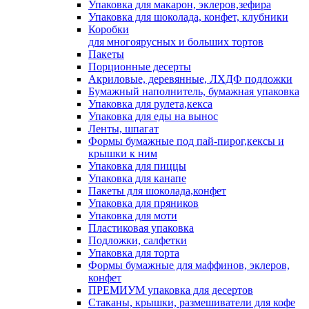
Упаковка для макарон, эклеров,зефира
Упаковка для шоколада, конфет, клубники
Коробки
для многоярусных и больших тортов
Пакеты
Порционные десерты
Акриловые, деревянные, ЛХДФ подложки
Бумажный наполнитель, бумажная упаковка
Упаковка для рулета,кекса
Упаковка для еды на вынос
Ленты, шпагат
Формы бумажные под пай-пирог,кексы и
крышки к ним
Упаковка для пиццы
Упаковка для канапе
Пакеты для шоколада,конфет
Упаковка для пряников
Упаковка для моти
Пластиковая упаковка
Подложки, салфетки
Упаковка для торта
Формы бумажные для маффинов, эклеров,
конфет
ПРЕМИУМ упаковка для десертов
Стаканы, крышки, размешиватели для кофе