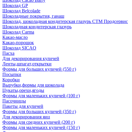
Шоколад Cacao Barry
Шоколад GP
Шоколад Belcolade
Шоколадные покрытия, ганаш
Шоколад, шоколадная кондитерская глазурь СТМ Продсервис
Шоколадная кондитерская глазурь
Шоколад Carma
Какао-масло
Какао-порошок
Шоколад SICAO
Пасха
Для декорирования куличей
Ленты,шпагат,открытки
Формы для больших куличей (550 г)
Посыпки
Коробки
Вырубки,формы для шоколада
Цукаты,орехи,ягоды
Формы для маленьких куличей (100 г)
Пасочницы
Пакеты для куличей
Формы для больших куличей (350 г)
Для декорирования яиц
Формы для средних куличей (200 г)
Формы для маленьких куличей (150 г)