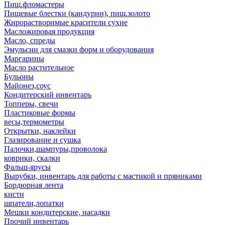
Пищ.фломастеры
Пищевые блестки (кандурин), пищ.золото
Жирорастворимые красители сухие
Масложировая продукция
Масло, спреды
Эмульсии для смазки форм и оборудования
Маргарины
Масло растительное
Бульоны
Майонез,соус
Кондитерский инвентарь
Топперы, свечи
Пластиковые формы
весы,термометры
Открытки, наклейки
Глазирование и сушка
Палочки,шампуры,проволока
коврики, скалки
Фальш-ярусы
Вырубки, инвентарь для работы с мастикой и пряниками
Бордюрная лента
кисти
шпатели,лопатки
Мешки кондитерские, насадки
Прочий инвентарь