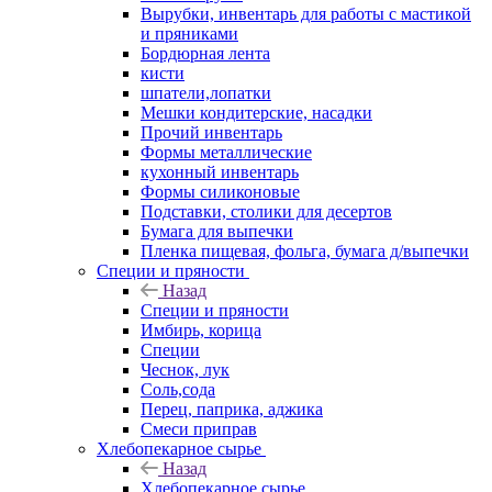
Вырубки, инвентарь для работы с мастикой
и пряниками
Бордюрная лента
кисти
шпатели,лопатки
Мешки кондитерские, насадки
Прочий инвентарь
Формы металлические
кухонный инвентарь
Формы силиконовые
Подставки, столики для десертов
Бумага для выпечки
Пленка пищевая, фольга, бумага д/выпечки
Специи и пряности
Назад
Специи и пряности
Имбирь, корица
Специи
Чеснок, лук
Соль,сода
Перец, паприка, аджика
Смеси приправ
Хлебопекарное сырье
Назад
Хлебопекарное сырье