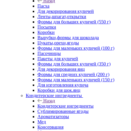
Назад
Пасха
Для декорирования куличей
Ленты,шпагат,открытки
Формы для больших куличей (550 г)
Посыпки
Коробки
Вырубки,формы для шоколада
Цукаты,орехи,ягоды
Формы для маленьких куличей (100 г)
Пасочницы
Пакеты для куличей
Формы для больших куличей (350 г)
Для декорирования яиц
Формы для средних куличей (200 г)
Формы для маленьких куличей (150 г)
Для изготовления кулича
Коробки для шок.яиц
Кондитерские ингредиенты
Назад
Кондитерские ингредиенты
Сублимированные ягоды
Ароматизаторы
Мед
Консервация