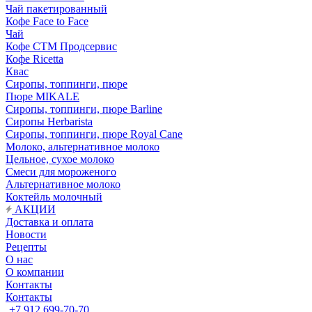
Чай пакетированный
Кофе Face to Face
Чай
Кофе СТМ Продсервис
Кофе Ricetta
Квас
Сиропы, топпинги, пюре
Пюре MIKALE
Сиропы, топпинги, пюре Barline
Сиропы Herbarista
Сиропы, топпинги, пюре Royal Cane
Молоко, альтернативное молоко
Цельное, сухое молоко
Смеси для мороженого
Альтернативное молоко
Коктейль молочный
АКЦИИ
Доставка и оплата
Новости
Рецепты
О нас
О компании
Контакты
Контакты
+7 912 699-70-70