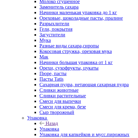
Молоко сгущенное
Заменитель сахара
Начинки маленькая упаковка до 1 кг
Ореховые, шоколадные пасты, пралине
Разрыхлители
Гели, покрытия
Загустители
Мука
Разные виды сахара,сиропы
Кокосовая стружка, ореховая мука
Мак
Начинки большая упаковка от 1 кг
Орехи, сухофрукты, цукаты
Пюре, пасты
Пасты Tatis
Сахарная пудра, нетающая сахарная пудра
Сливки животные
Сливки растительные
Смеси для выпечки
Смеси для крема, безе
Сыр творожный
Упаковка
Назад
Упаковка
Упаковка для капкейков и мусс.пирожных