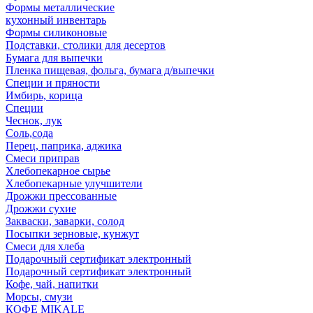
Формы металлические
кухонный инвентарь
Формы силиконовые
Подставки, столики для десертов
Бумага для выпечки
Пленка пищевая, фольга, бумага д/выпечки
Специи и пряности
Имбирь, корица
Специи
Чеснок, лук
Соль,сода
Перец, паприка, аджика
Смеси приправ
Хлебопекарное сырье
Хлебопекарные улучшители
Дрожжи прессованные
Дрожжи сухие
Закваски, заварки, солод
Посыпки зерновые, кунжут
Смеси для хлеба
Подарочный сертификат электронный
Подарочный сертификат электронный
Кофе, чай, напитки
Морсы, смузи
КОФЕ MIKALE