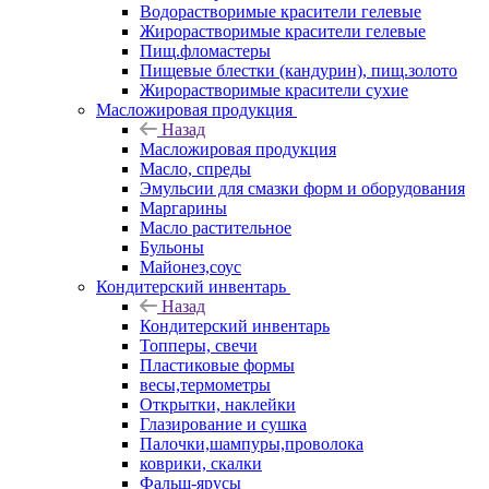
Водорастворимые красители гелевые
Жирорастворимые красители гелевые
Пищ.фломастеры
Пищевые блестки (кандурин), пищ.золото
Жирорастворимые красители сухие
Масложировая продукция
Назад
Масложировая продукция
Масло, спреды
Эмульсии для смазки форм и оборудования
Маргарины
Масло растительное
Бульоны
Майонез,соус
Кондитерский инвентарь
Назад
Кондитерский инвентарь
Топперы, свечи
Пластиковые формы
весы,термометры
Открытки, наклейки
Глазирование и сушка
Палочки,шампуры,проволока
коврики, скалки
Фальш-ярусы