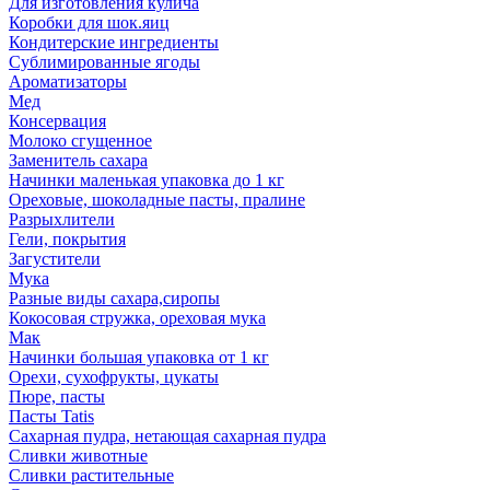
Для изготовления кулича
Коробки для шок.яиц
Кондитерские ингредиенты
Сублимированные ягоды
Ароматизаторы
Мед
Консервация
Молоко сгущенное
Заменитель сахара
Начинки маленькая упаковка до 1 кг
Ореховые, шоколадные пасты, пралине
Разрыхлители
Гели, покрытия
Загустители
Мука
Разные виды сахара,сиропы
Кокосовая стружка, ореховая мука
Мак
Начинки большая упаковка от 1 кг
Орехи, сухофрукты, цукаты
Пюре, пасты
Пасты Tatis
Сахарная пудра, нетающая сахарная пудра
Сливки животные
Сливки растительные