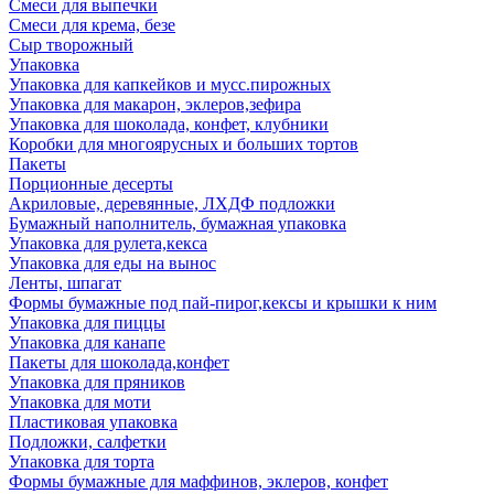
Смеси для выпечки
Смеси для крема, безе
Сыр творожный
Упаковка
Упаковка для капкейков и мусс.пирожных
Упаковка для макарон, эклеров,зефира
Упаковка для шоколада, конфет, клубники
Коробки для многоярусных и больших тортов
Пакеты
Порционные десерты
Акриловые, деревянные, ЛХДФ подложки
Бумажный наполнитель, бумажная упаковка
Упаковка для рулета,кекса
Упаковка для еды на вынос
Ленты, шпагат
Формы бумажные под пай-пирог,кексы и крышки к ним
Упаковка для пиццы
Упаковка для канапе
Пакеты для шоколада,конфет
Упаковка для пряников
Упаковка для моти
Пластиковая упаковка
Подложки, салфетки
Упаковка для торта
Формы бумажные для маффинов, эклеров, конфет