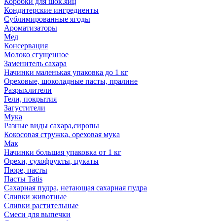
Коробки для шок.яиц
Кондитерские ингредиенты
Сублимированные ягоды
Ароматизаторы
Мед
Консервация
Молоко сгущенное
Заменитель сахара
Начинки маленькая упаковка до 1 кг
Ореховые, шоколадные пасты, пралине
Разрыхлители
Гели, покрытия
Загустители
Мука
Разные виды сахара,сиропы
Кокосовая стружка, ореховая мука
Мак
Начинки большая упаковка от 1 кг
Орехи, сухофрукты, цукаты
Пюре, пасты
Пасты Tatis
Сахарная пудра, нетающая сахарная пудра
Сливки животные
Сливки растительные
Смеси для выпечки