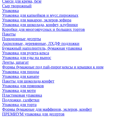
Смеси для крема, безе
Сыр творожный
Упаковка
Упаковка для капкейков и мусс.пирожных
Упаковка для макарон, эклеров,зефира
Упаковка для шоколада, конфет, клубники
Коробки для многоярусных и больших тортов
Пакеты
Порционные десерты
Акриловые, деревянные, ЛХДФ подложки
Бумажный наполнитель, бумажная упаковка
Упаковка для рулета,кекса
Упаковка для еды на вынос
Ленты, шпагат
Формы бумажные под пай-пирог,кексы и крышки к ним
Упаковка для пиццы
Упаковка для канапе
Пакеты для шоколада,конфет
Упаковка для пряников
Упаковка для моти
Пластиковая упаковка
Подложки, салфетки
Упаковка для торта
Формы бумажные для маффинов, эклеров, конфет
ПРЕМИУМ упаковка для десертов