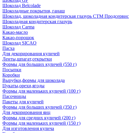
Шоколад GP
Шоколад Belcolade
Шоколадные покрытия, ганаш
Шоколад, шоколадная кондитерская глазурь СТМ Продсервис
Шоколадная кондитерская глазурь
Шоколад Carma
Какао-масло
Какао-порошок
Шоколад SICAO
Пасха
Для декорирования куличей
Ленты,шпагат,открытки
Формы для больших куличей (550 г)
Посыпки
Коробки
Вырубки,формы для шоколада
Цукаты,орехи,ягоды
Формы для маленьких куличей (100 г)
Пасочницы
Пакеты для куличей
Формы для больших куличей (350 г)
Для декорирования яиц
Формы для средних куличей (200 г)
Формы для маленьких куличей (150 г)
Для изготовления кулича