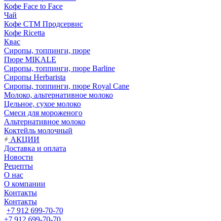
Кофе Face to Face
Чай
Кофе СТМ Продсервис
Кофе Ricetta
Квас
Сиропы, топпинги, пюре
Пюре MIKALE
Сиропы, топпинги, пюре Barline
Сиропы Herbarista
Сиропы, топпинги, пюре Royal Cane
Молоко, альтернативное молоко
Цельное, сухое молоко
Смеси для мороженого
Альтернативное молоко
Коктейль молочный
АКЦИИ
Доставка и оплата
Новости
Рецепты
О нас
О компании
Контакты
Контакты
+7 912 699-70-70
+7 912 699-70-70