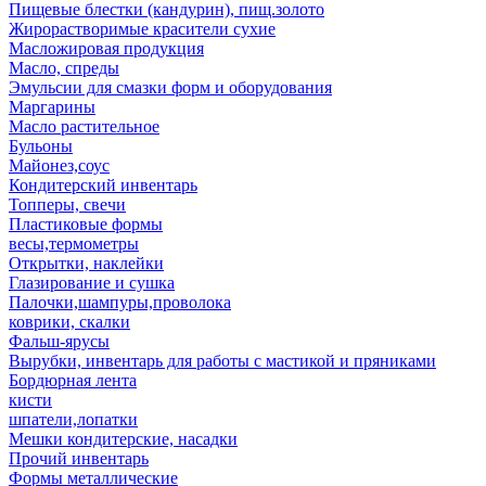
Пищевые блестки (кандурин), пищ.золото
Жирорастворимые красители сухие
Масложировая продукция
Масло, спреды
Эмульсии для смазки форм и оборудования
Маргарины
Масло растительное
Бульоны
Майонез,соус
Кондитерский инвентарь
Топперы, свечи
Пластиковые формы
весы,термометры
Открытки, наклейки
Глазирование и сушка
Палочки,шампуры,проволока
коврики, скалки
Фальш-ярусы
Вырубки, инвентарь для работы с мастикой и пряниками
Бордюрная лента
кисти
шпатели,лопатки
Мешки кондитерские, насадки
Прочий инвентарь
Формы металлические