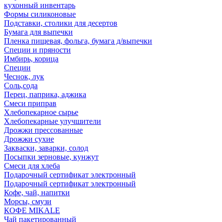
кухонный инвентарь
Формы силиконовые
Подставки, столики для десертов
Бумага для выпечки
Пленка пищевая, фольга, бумага д/выпечки
Специи и пряности
Имбирь, корица
Специи
Чеснок, лук
Соль,сода
Перец, паприка, аджика
Смеси приправ
Хлебопекарное сырье
Хлебопекарные улучшители
Дрожжи прессованные
Дрожжи сухие
Закваски, заварки, солод
Посыпки зерновые, кунжут
Смеси для хлеба
Подарочный сертификат электронный
Подарочный сертификат электронный
Кофе, чай, напитки
Морсы, смузи
КОФЕ MIKALE
Чай пакетированный