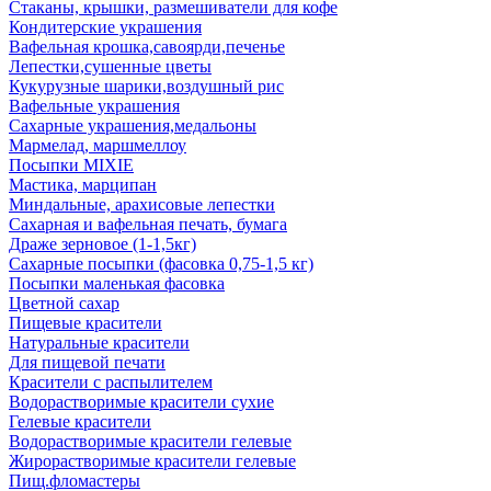
Стаканы, крышки, размешиватели для кофе
Кондитерские украшения
Вафельная крошка,савоярди,печенье
Лепестки,сушенные цветы
Кукурузные шарики,воздушный рис
Вафельные украшения
Сахарные украшения,медальоны
Мармелад, маршмеллоу
Посыпки MIXIE
Мастика, марципан
Миндальные, арахисовые лепестки
Сахарная и вафельная печать, бумага
Драже зерновое (1-1,5кг)
Сахарные посыпки (фасовка 0,75-1,5 кг)
Посыпки маленькая фасовка
Цветной сахар
Пищевые красители
Натуральные красители
Для пищевой печати
Красители с распылителем
Водорастворимые красители сухие
Гелевые красители
Водорастворимые красители гелевые
Жирорастворимые красители гелевые
Пищ.фломастеры