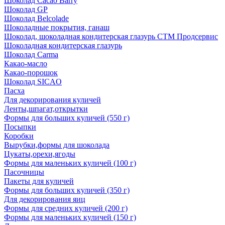
Шоколад Cacao Barry
Шоколад GP
Шоколад Belcolade
Шоколадные покрытия, ганаш
Шоколад, шоколадная кондитерская глазурь СТМ Продсервис
Шоколадная кондитерская глазурь
Шоколад Carma
Какао-масло
Какао-порошок
Шоколад SICAO
Пасха
Для декорирования куличей
Ленты,шпагат,открытки
Формы для больших куличей (550 г)
Посыпки
Коробки
Вырубки,формы для шоколада
Цукаты,орехи,ягоды
Формы для маленьких куличей (100 г)
Пасочницы
Пакеты для куличей
Формы для больших куличей (350 г)
Для декорирования яиц
Формы для средних куличей (200 г)
Формы для маленьких куличей (150 г)