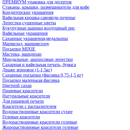
ПРЕМИУМ упаковка для десертов
Стаканы, крышки, размешиватели для кофе
Кондитерские украшения
Вафельная крошка,савоярди,печенье
Лепестки,сушенные цветы
Кукурузные шарики,воздушный рис
Вафельные украшения
Сахарные украшения,медальоны
Мармелад, маршмеллоу
Посыпки MIXIE
Мастика, марципан
Миндальные, арахисовые лепестки
Сахарная и вафельная печать, бумага
Драже зерновое (1-1,5кг)
Сахарные посыпки (фасовка 0,75-1,5 кг)
Посыпки маленькая фасовка
Цветной сахар
Пищевые красители
Натуральные красители
Для пищевой печати
Красители с распылителем
Водорастворимые красители сухие
Гелевые красители
Водорастворимые красители гелевые
Жирорастворимые красители гелевые