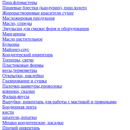
Пищ.фломастеры
Пищевые блестки (кандурин), пищ.золото
Жирорастворимые красители сухие
Масложировая продукция
Масло, спреды
Эмульсии для смазки форм и оборудования
Маргарины
Масло растительное
Бульоны
Майонез,соус
Кондитерский инвентарь
Топперы, свечи
Пластиковые формы
весы,термометры
Открытки, наклейки
Глазирование и сушка
Палочки,шампуры,проволока
коврики, скалки
Фальш-ярусы
Вырубки, инвентарь для работы с мастикой и пряниками
Бордюрная лента
кисти
шпатели,лопатки
Мешки кондитерские, насадки
Прочий инвентарь