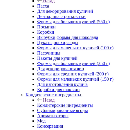
Назад
Пасха
Для декорирования куличей
Ленты,шпагат,открытки
Формы для больших куличей (550 г)
Посыпки
Коробки
Вырубки,формы для шоколада
Цукаты,орехи,ягоды
Формы для маленьких куличей (100 г)
Пасочницы
Пакеты для куличей
Формы для больших куличей (350 г)
Для декорирования яиц
Формы для средних куличей (200 г)
Формы для маленьких куличей (150 г)
Для изготовления кулича
Коробки для шок.яиц
Кондитерские ингредиенты
Назад
Кондитерские ингредиенты
Сублимированные ягоды
Ароматизаторы
Мед
Консервация