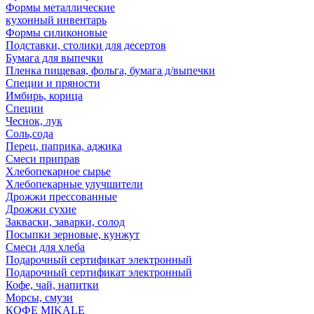
Формы металлические
кухонный инвентарь
Формы силиконовые
Подставки, столики для десертов
Бумага для выпечки
Пленка пищевая, фольга, бумага д/выпечки
Специи и пряности
Имбирь, корица
Специи
Чеснок, лук
Соль,сода
Перец, паприка, аджика
Смеси приправ
Хлебопекарное сырье
Хлебопекарные улучшители
Дрожжи прессованные
Дрожжи сухие
Закваски, заварки, солод
Посыпки зерновые, кунжут
Смеси для хлеба
Подарочный сертификат электронный
Подарочный сертификат электронный
Кофе, чай, напитки
Морсы, смузи
КОФЕ MIKALE