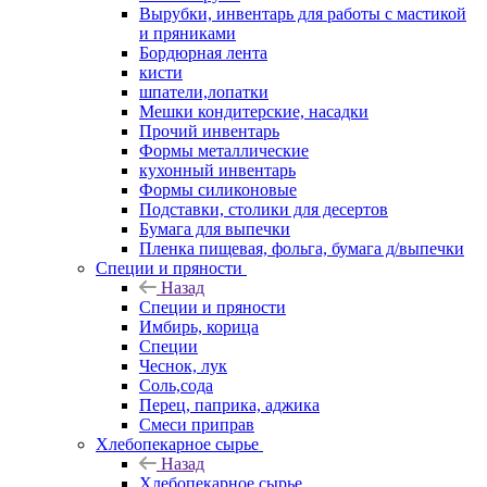
Вырубки, инвентарь для работы с мастикой
и пряниками
Бордюрная лента
кисти
шпатели,лопатки
Мешки кондитерские, насадки
Прочий инвентарь
Формы металлические
кухонный инвентарь
Формы силиконовые
Подставки, столики для десертов
Бумага для выпечки
Пленка пищевая, фольга, бумага д/выпечки
Специи и пряности
Назад
Специи и пряности
Имбирь, корица
Специи
Чеснок, лук
Соль,сода
Перец, паприка, аджика
Смеси приправ
Хлебопекарное сырье
Назад
Хлебопекарное сырье