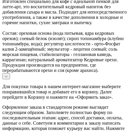
Изготовлен специально для кофе с идеальной пенкой для
латте-арт, это восхитительный кедровый напиток без
добавления сахара и масла. Подходит для непосредственного
употребления, а также в качестве дополнения в холодные и
горячие напитки, сухие завтраки и выпечку.
Состав: ореховая основа (вода питьевая, ядра кедровых
орехов); соевый белок (изолят); сироп топинамбура (клубни
топинамбура, вода); регулятор кислотности - орто-Фосфат
калия 2-замещённый; эмульгатор - лецитин соевый; соль
морская пищевая, стабилизаторы - геллановая камедь,
каррагинан; натуральный ароматизатор Кедровые орехи.
Продукция производится на предприятии, где
перерабатываются орехи и соя (кроме арахиса).
Для покупки товара в нашем интернет-магазине выберите
понравившийся товар и добавьте его в корзину. Далее
перейдите в Корзину и нажмите на «Оформить заказ».
Оформление заказа в стандартном режиме выглядит
следующим образом. Заполняете полностью форму по
последовательным этапам: адрес, способ доставки, оплаты,
данные о себе. Советуем в комментарии к заказу написать
информацию, которая поможет курьеру вас найти. Нажмите