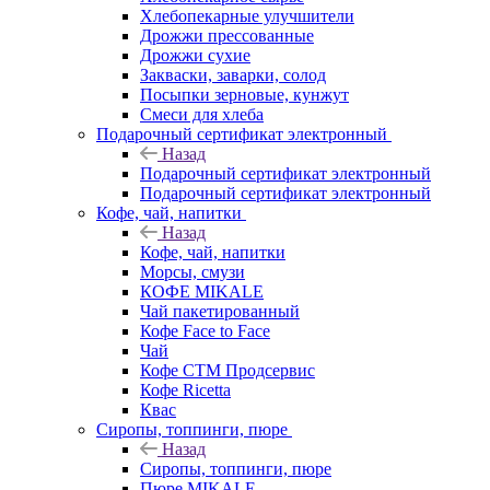
Хлебопекарные улучшители
Дрожжи прессованные
Дрожжи сухие
Закваски, заварки, солод
Посыпки зерновые, кунжут
Смеси для хлеба
Подарочный сертификат электронный
Назад
Подарочный сертификат электронный
Подарочный сертификат электронный
Кофе, чай, напитки
Назад
Кофе, чай, напитки
Морсы, смузи
КОФЕ MIKALE
Чай пакетированный
Кофе Face to Face
Чай
Кофе СТМ Продсервис
Кофе Ricetta
Квас
Сиропы, топпинги, пюре
Назад
Сиропы, топпинги, пюре
Пюре MIKALE