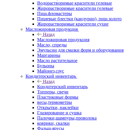
Водорастворимые красители гелевые
Жирорастворимые красители гелевые
Пищ.фломастеры
Пищевые блестки (кандурин), пищ.золото
Жирорастворимые красители сухие
Масложировая продукция
Назад
Масложировая продукция
Масло, спреды
Эмульсии для смазки форм и оборудования
Маргарины
Масло растительное
Бульоны
Майонез,соус
Кондитерский инвентарь
Назад
Кондитерский инвентарь
Топперы, свечи
Пластиковые формы
весы,термометры
Открытки, наклейки
Глазирование и сушка
Палочки,шампуры,проволока
коврики, скалки
Фальш-ярусы