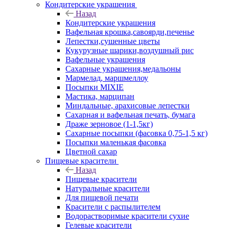
Кондитерские украшения
Назад
Кондитерские украшения
Вафельная крошка,савоярди,печенье
Лепестки,сушенные цветы
Кукурузные шарики,воздушный рис
Вафельные украшения
Сахарные украшения,медальоны
Мармелад, маршмеллоу
Посыпки MIXIE
Мастика, марципан
Миндальные, арахисовые лепестки
Сахарная и вафельная печать, бумага
Драже зерновое (1-1,5кг)
Сахарные посыпки (фасовка 0,75-1,5 кг)
Посыпки маленькая фасовка
Цветной сахар
Пищевые красители
Назад
Пищевые красители
Натуральные красители
Для пищевой печати
Красители с распылителем
Водорастворимые красители сухие
Гелевые красители