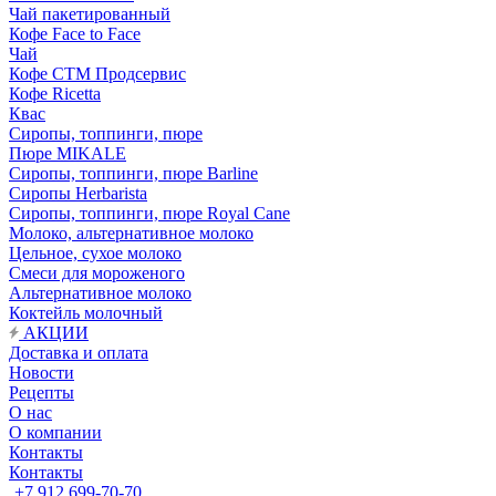
Чай пакетированный
Кофе Face to Face
Чай
Кофе СТМ Продсервис
Кофе Ricetta
Квас
Сиропы, топпинги, пюре
Пюре MIKALE
Сиропы, топпинги, пюре Barline
Сиропы Herbarista
Сиропы, топпинги, пюре Royal Cane
Молоко, альтернативное молоко
Цельное, сухое молоко
Смеси для мороженого
Альтернативное молоко
Коктейль молочный
АКЦИИ
Доставка и оплата
Новости
Рецепты
О нас
О компании
Контакты
Контакты
+7 912 699-70-70