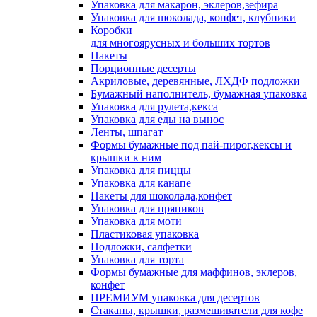
Упаковка для макарон, эклеров,зефира
Упаковка для шоколада, конфет, клубники
Коробки
для многоярусных и больших тортов
Пакеты
Порционные десерты
Акриловые, деревянные, ЛХДФ подложки
Бумажный наполнитель, бумажная упаковка
Упаковка для рулета,кекса
Упаковка для еды на вынос
Ленты, шпагат
Формы бумажные под пай-пирог,кексы и
крышки к ним
Упаковка для пиццы
Упаковка для канапе
Пакеты для шоколада,конфет
Упаковка для пряников
Упаковка для моти
Пластиковая упаковка
Подложки, салфетки
Упаковка для торта
Формы бумажные для маффинов, эклеров,
конфет
ПРЕМИУМ упаковка для десертов
Стаканы, крышки, размешиватели для кофе