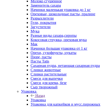
Молоко сгущенное
Заменитель сахара
Начинки маленькая упаковка до 1 кг
Ореховые, шоколадные пасты, пралине
Разрыхлители
Гели, покрытия
Загустители
Мука
Разные виды сахара,сиропы
Кокосовая стружка, ореховая мука
Мак
Начинки большая упаковка от 1 кг
Орехи, сухофрукты, цукаты
Пюре, пасты
Пасты Tatis
Сахарная пудра, нетающая сахарная пудра
Сливки животные
Сливки растительные
Смеси для выпечки
Смеси для крема, безе
Сыр творожный
Упаковка
Назад
Упаковка
Упаковка для капкейков и мусс.пирожных