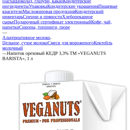
Пасха
Шоколад, глазури, какао
Кондитерские
ингредиенты
Упаковка
Кондитерские украшения
Пищевые
красители
Масложировая продукция
Кондитерский
инвентарь
Специи и пряности
Хлебопекарное
сырье
Подарочный сертификат электронный
Кофе, чай,
напитки
Сиропы, топпинги, пюре
—
Альтернативное молоко
Цельное, сухое молоко
Смеси для мороженого
Коктейль
молочный
—
Напиток ореховый КЕДР 3,3% ТМ «VEGANUTS
BARISTA», 1 л