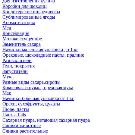
Для изготовления кулича
Коробки для шок.яиц
Кондитерские ингредиенты
Сублимированные ягоды
Ароматизаторы
Мед
Консервация
Молоко сгущенное
Заменитель сахара
Начинки маленькая упаковка до 1 кг
Ореховые, шоколадные пасты, пралине
Разрыхлители
Гели, покрытия
Загустители
Мука
Разные виды сахара,сиропы
Кокосовая стружка, ореховая мука
Мак
Начинки большая упаковка от 1 кг
Орехи, сухофрукты, цукаты
Пюре, пасты
Пасты Tatis
Сахарная пудра, нетающая сахарная пудра
Сливки животные
Сливки растительные