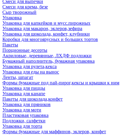
Смеси для выпечки
Смеси для крема, безе
Сыр творожный
Упаковка
Упаковка для капкейков и мусс.пирожных
Упаковка для макарон, эклеров,зефира
Упаковка для шоколада, конфет, клубники
Коробки для многоярусных и больших тортов
Пакеты
Порционные десерты
Акриловые, деревянные, ЛХДФ подложки
Бумажный наполнитель, бумажная упаковка
Упаковка для рулета,кекса
Упаковка для еды на вынос
Ленты, шпагат
Формы бумажные под пай-пирог,кексы и крышки к ним
Упаковка для пиццы
Упаковка для канапе
Пакеты для шоколада,конфет
Упаковка для пряников
Упаковка для моти
Пластиковая упаковка
Подложки, салфетки
Упаковка для торта
Формы бумажные для маффинов, эклеров, конфет