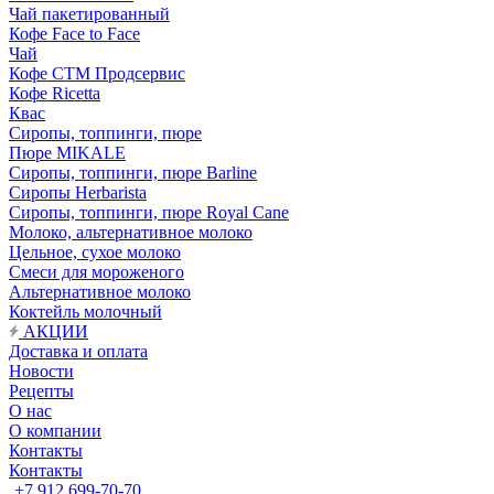
Чай пакетированный
Кофе Face to Face
Чай
Кофе СТМ Продсервис
Кофе Ricetta
Квас
Сиропы, топпинги, пюре
Пюре MIKALE
Сиропы, топпинги, пюре Barline
Сиропы Herbarista
Сиропы, топпинги, пюре Royal Cane
Молоко, альтернативное молоко
Цельное, сухое молоко
Смеси для мороженого
Альтернативное молоко
Коктейль молочный
АКЦИИ
Доставка и оплата
Новости
Рецепты
О нас
О компании
Контакты
Контакты
+7 912 699-70-70