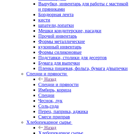
Вырубки, инвентарь для работы с мастикой
и пряниками
Бордюрная лента
кисти
шпатели,лопатки
Мешки кондитерские, насадки
Прочий инвентарь
Формы металлические
кухонный инвентарь
Формы силиконовые
Подставки, столики для десертов
Бумага для выпечки
Пленка пищевая, фольга, бумага д/выпечки
Специи и пряности
Назад
Специи и пряности
Имбирь, корица
Специи
Чеснок, лук
Соль,сода
Перец, паприка, аджика
Смеси приправ
Хлебопекарное сырье
Назад
Хлебопекарное сырье