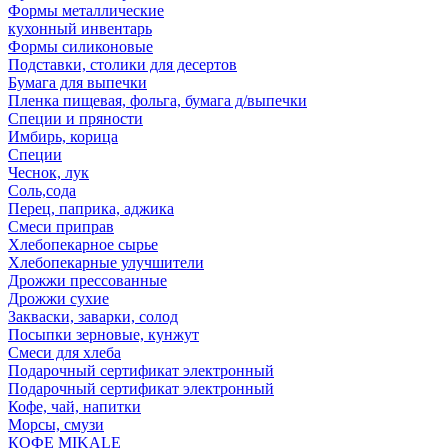
Формы металлические
кухонный инвентарь
Формы силиконовые
Подставки, столики для десертов
Бумага для выпечки
Пленка пищевая, фольга, бумага д/выпечки
Специи и пряности
Имбирь, корица
Специи
Чеснок, лук
Соль,сода
Перец, паприка, аджика
Смеси приправ
Хлебопекарное сырье
Хлебопекарные улучшители
Дрожжи прессованные
Дрожжи сухие
Закваски, заварки, солод
Посыпки зерновые, кунжут
Смеси для хлеба
Подарочный сертификат электронный
Подарочный сертификат электронный
Кофе, чай, напитки
Морсы, смузи
КОФЕ MIKALE