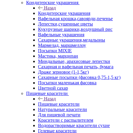
Кондитерские украшения
Назад
Кондитерские украшения
Вафельная крошка,савоярди,печенье
Лепестки,сушенные цветы
Кукурузные шарики,воздушный рис
Вафельные украшения
Сахарные украшения,медальоны
Мармелад, маршмеллоу
Посыпки MIXIE
Мастика, марципан
Миндальные, арахисовые лепестки
Сахарная и вафельная печать, бумага
Драже зерновое (1-1,5кг)
Сахарные посыпки (фасовка 0,75-1,5 кг)
Посыпки маленькая фасовка
Цветной сахар
Пищевые красители
Назад
Пищевые красители
Натуральные красители
Для пищевой печати
Красители с распылителем
Водорастворимые красители сухие
Гелевые красители