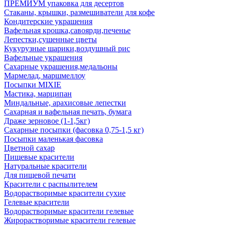
ПРЕМИУМ упаковка для десертов
Стаканы, крышки, размешиватели для кофе
Кондитерские украшения
Вафельная крошка,савоярди,печенье
Лепестки,сушенные цветы
Кукурузные шарики,воздушный рис
Вафельные украшения
Сахарные украшения,медальоны
Мармелад, маршмеллоу
Посыпки MIXIE
Мастика, марципан
Миндальные, арахисовые лепестки
Сахарная и вафельная печать, бумага
Драже зерновое (1-1,5кг)
Сахарные посыпки (фасовка 0,75-1,5 кг)
Посыпки маленькая фасовка
Цветной сахар
Пищевые красители
Натуральные красители
Для пищевой печати
Красители с распылителем
Водорастворимые красители сухие
Гелевые красители
Водорастворимые красители гелевые
Жирорастворимые красители гелевые