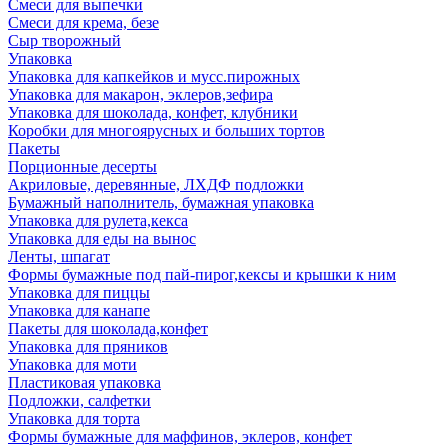
Смеси для выпечки
Смеси для крема, безе
Сыр творожный
Упаковка
Упаковка для капкейков и мусс.пирожных
Упаковка для макарон, эклеров,зефира
Упаковка для шоколада, конфет, клубники
Коробки для многоярусных и больших тортов
Пакеты
Порционные десерты
Акриловые, деревянные, ЛХДФ подложки
Бумажный наполнитель, бумажная упаковка
Упаковка для рулета,кекса
Упаковка для еды на вынос
Ленты, шпагат
Формы бумажные под пай-пирог,кексы и крышки к ним
Упаковка для пиццы
Упаковка для канапе
Пакеты для шоколада,конфет
Упаковка для пряников
Упаковка для моти
Пластиковая упаковка
Подложки, салфетки
Упаковка для торта
Формы бумажные для маффинов, эклеров, конфет