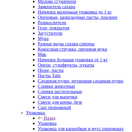
Молоко сгущенное
Заменитель сахара
Начинки маленькая упаковка до 1 кг
Ореховые, шоколадные пасты, пралине
Разрыхлители
Гели, покрытия
Загустители
Мука
Разные виды сахара,сиропы
Кокосовая стружка, ореховая мука
Мак
Начинки большая упаковка от 1 кг
Орехи, сухофрукты, цукаты
Пюре, пасты
Пасты Tatis
Сахарная пудра, нетающая сахарная пудра
Сливки животные
Сливки растительные
Смеси для выпечки
Смеси для крема, безе
Сыр творожный
Упаковка
Назад
Упаковка
Упаковка для капкейков и мусс.пирожных