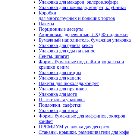
Упаковка для макарон, эклеров,зефира
Упаковка для шоколада, конфет, клубники
Коробки
для многоярусных и больших тортов
Пакеты
Порционные десерты
Акриловые, деревянные, ЛХДФ подложки
Бумажный наполнитель, бумажная упаковка
Упаковка для рулета,кекса
Упаковка для еды на вынос
Ленты, шпагат
Формы бумажные под пай-пирог,кексы и
крышки к ним
Упаковка для пиццы
Упаковка для канапе
Пакеты для шоколада,конфет
Упаковка для пряников
Упаковка для моти
Пластиковая упаковка
Подложки, салфетки
Упаковка для торта
Формы бумажные для маффинов, эклеров,
конфет
ПРЕМИУМ упаковка для десертов
Стаканы, крышки, размешиватели для кофе