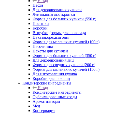
Назад
Пасха
Для декорирования куличей
Ленты,шпагат,открытки
Формы для больших куличей (550 г)
Посыпки
Коробки
Вырубки,формы для шоколада
Цукаты,орехи,ягоды
Формы для маленьких куличей (100 г)
Пасочницы
Пакеты для куличей
Формы для больших куличей (350 г)
Для декорирования яиц
Формы для средних куличей (200 г)
Формы для маленьких куличей (150 г)
Для изготовления кулича
Коробки для шок.яиц
Кондитерские ингредиенты
Назад
Кондитерские ингредиенты
Сублимированные ягоды
Ароматизаторы
Мед
Консервация