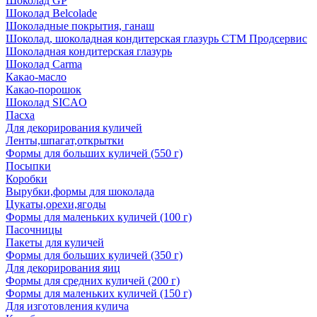
Шоколад GP
Шоколад Belcolade
Шоколадные покрытия, ганаш
Шоколад, шоколадная кондитерская глазурь СТМ Продсервис
Шоколадная кондитерская глазурь
Шоколад Carma
Какао-масло
Какао-порошок
Шоколад SICAO
Пасха
Для декорирования куличей
Ленты,шпагат,открытки
Формы для больших куличей (550 г)
Посыпки
Коробки
Вырубки,формы для шоколада
Цукаты,орехи,ягоды
Формы для маленьких куличей (100 г)
Пасочницы
Пакеты для куличей
Формы для больших куличей (350 г)
Для декорирования яиц
Формы для средних куличей (200 г)
Формы для маленьких куличей (150 г)
Для изготовления кулича