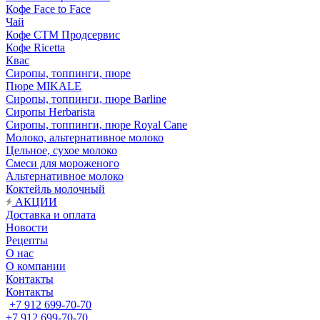
Кофе Face to Face
Чай
Кофе СТМ Продсервис
Кофе Ricetta
Квас
Сиропы, топпинги, пюре
Пюре MIKALE
Сиропы, топпинги, пюре Barline
Сиропы Herbarista
Сиропы, топпинги, пюре Royal Cane
Молоко, альтернативное молоко
Цельное, сухое молоко
Смеси для мороженого
Альтернативное молоко
Коктейль молочный
АКЦИИ
Доставка и оплата
Новости
Рецепты
О нас
О компании
Контакты
Контакты
+7 912 699-70-70
+7 912 699-70-70