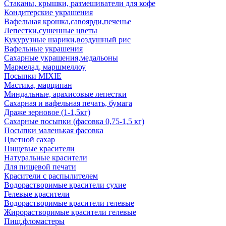
Стаканы, крышки, размешиватели для кофе
Кондитерские украшения
Вафельная крошка,савоярди,печенье
Лепестки,сушенные цветы
Кукурузные шарики,воздушный рис
Вафельные украшения
Сахарные украшения,медальоны
Мармелад, маршмеллоу
Посыпки MIXIE
Мастика, марципан
Миндальные, арахисовые лепестки
Сахарная и вафельная печать, бумага
Драже зерновое (1-1,5кг)
Сахарные посыпки (фасовка 0,75-1,5 кг)
Посыпки маленькая фасовка
Цветной сахар
Пищевые красители
Натуральные красители
Для пищевой печати
Красители с распылителем
Водорастворимые красители сухие
Гелевые красители
Водорастворимые красители гелевые
Жирорастворимые красители гелевые
Пищ.фломастеры