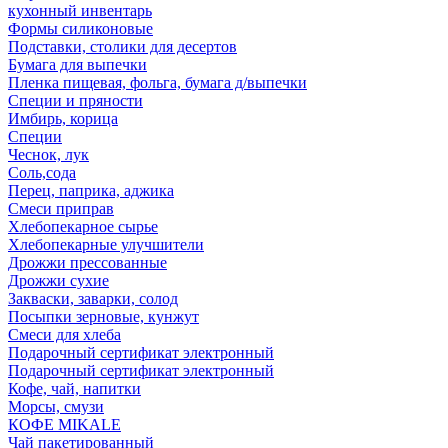
кухонный инвентарь
Формы силиконовые
Подставки, столики для десертов
Бумага для выпечки
Пленка пищевая, фольга, бумага д/выпечки
Специи и пряности
Имбирь, корица
Специи
Чеснок, лук
Соль,сода
Перец, паприка, аджика
Смеси приправ
Хлебопекарное сырье
Хлебопекарные улучшители
Дрожжи прессованные
Дрожжи сухие
Закваски, заварки, солод
Посыпки зерновые, кунжут
Смеси для хлеба
Подарочный сертификат электронный
Подарочный сертификат электронный
Кофе, чай, напитки
Морсы, смузи
КОФЕ MIKALE
Чай пакетированный