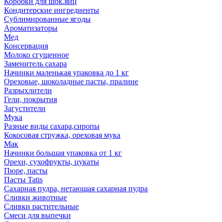
Коробки для шок.яиц
Кондитерские ингредиенты
Сублимированные ягоды
Ароматизаторы
Мед
Консервация
Молоко сгущенное
Заменитель сахара
Начинки маленькая упаковка до 1 кг
Ореховые, шоколадные пасты, пралине
Разрыхлители
Гели, покрытия
Загустители
Мука
Разные виды сахара,сиропы
Кокосовая стружка, ореховая мука
Мак
Начинки большая упаковка от 1 кг
Орехи, сухофрукты, цукаты
Пюре, пасты
Пасты Tatis
Сахарная пудра, нетающая сахарная пудра
Сливки животные
Сливки растительные
Смеси для выпечки