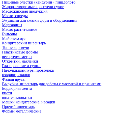
Пищевые блестки (кандурин), пищ.золото
Жирорастворимые красители сухие
Масложировая продукция
Масло, спреды
Эмульсии для смазки форм и оборудования
Маргарины
Масло растительное
Бульоны
Майонез,соус
Кондитерский инвентарь
Топперы, свечи
Пластиковые формы
весы,термометры
Открытки, наклейки
Глазирование и сушка
Палочки,шампуры,проволока
коврики, скалки
Фальш-ярусы
Вырубки, инвентарь для работы с мастикой и пряниками
Бордюрная лента
кисти
шпатели,лопатки
Мешки кондитерские, насадки
Прочий инвентарь
Формы металлические