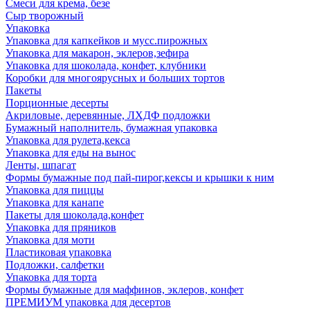
Смеси для крема, безе
Сыр творожный
Упаковка
Упаковка для капкейков и мусс.пирожных
Упаковка для макарон, эклеров,зефира
Упаковка для шоколада, конфет, клубники
Коробки для многоярусных и больших тортов
Пакеты
Порционные десерты
Акриловые, деревянные, ЛХДФ подложки
Бумажный наполнитель, бумажная упаковка
Упаковка для рулета,кекса
Упаковка для еды на вынос
Ленты, шпагат
Формы бумажные под пай-пирог,кексы и крышки к ним
Упаковка для пиццы
Упаковка для канапе
Пакеты для шоколада,конфет
Упаковка для пряников
Упаковка для моти
Пластиковая упаковка
Подложки, салфетки
Упаковка для торта
Формы бумажные для маффинов, эклеров, конфет
ПРЕМИУМ упаковка для десертов