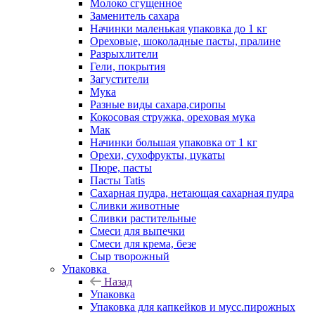
Молоко сгущенное
Заменитель сахара
Начинки маленькая упаковка до 1 кг
Ореховые, шоколадные пасты, пралине
Разрыхлители
Гели, покрытия
Загустители
Мука
Разные виды сахара,сиропы
Кокосовая стружка, ореховая мука
Мак
Начинки большая упаковка от 1 кг
Орехи, сухофрукты, цукаты
Пюре, пасты
Пасты Tatis
Сахарная пудра, нетающая сахарная пудра
Сливки животные
Сливки растительные
Смеси для выпечки
Смеси для крема, безе
Сыр творожный
Упаковка
Назад
Упаковка
Упаковка для капкейков и мусс.пирожных