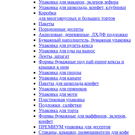
Упаковка для макарон, эклеров,зефира
Упаковка для шоколада, конфет, клубники
Коробки
для многоярусных и больших тортов
Пакеты
Порционные десерты
Акриловые, деревянные, ЛХДФ подложки
Бумажный наполнитель, бумажная упаковка
Упаковка для рулета,кекса
Упаковка для еды на вынос
Ленты, шпагат
Формы бумажные под пай-пирог,кексы и
крышки к ним
Упаковка для пиццы
Упаковка для канапе
Пакеты для шоколада,конфет
Упаковка для пряников
Упаковка для моти
Пластиковая упаковка
Подложки, салфетки
Упаковка для торта
Формы бумажные для маффинов, эклеров,
конфет
ПРЕМИУМ упаковка для десертов
Стаканы, крышки, размешиватели для кофе