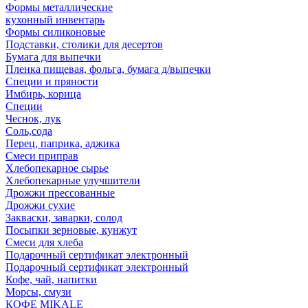
Формы металлические
кухонный инвентарь
Формы силиконовые
Подставки, столики для десертов
Бумага для выпечки
Пленка пищевая, фольга, бумага д/выпечки
Специи и пряности
Имбирь, корица
Специи
Чеснок, лук
Соль,сода
Перец, паприка, аджика
Смеси приправ
Хлебопекарное сырье
Хлебопекарные улучшители
Дрожжи прессованные
Дрожжи сухие
Закваски, заварки, солод
Посыпки зерновые, кунжут
Смеси для хлеба
Подарочный сертификат электронный
Подарочный сертификат электронный
Кофе, чай, напитки
Морсы, смузи
КОФЕ MIKALE