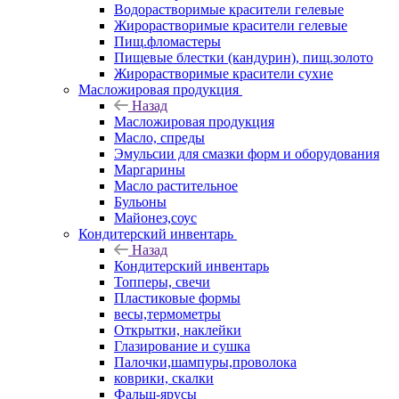
Водорастворимые красители гелевые
Жирорастворимые красители гелевые
Пищ.фломастеры
Пищевые блестки (кандурин), пищ.золото
Жирорастворимые красители сухие
Масложировая продукция
Назад
Масложировая продукция
Масло, спреды
Эмульсии для смазки форм и оборудования
Маргарины
Масло растительное
Бульоны
Майонез,соус
Кондитерский инвентарь
Назад
Кондитерский инвентарь
Топперы, свечи
Пластиковые формы
весы,термометры
Открытки, наклейки
Глазирование и сушка
Палочки,шампуры,проволока
коврики, скалки
Фальш-ярусы