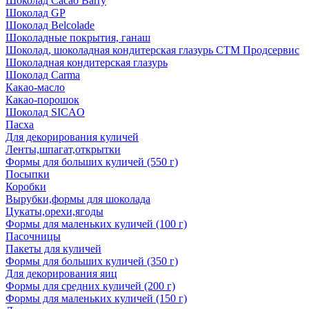
Шоколад Cacao Barry
Шоколад GP
Шоколад Belcolade
Шоколадные покрытия, ганаш
Шоколад, шоколадная кондитерская глазурь СТМ Продсервис
Шоколадная кондитерская глазурь
Шоколад Carma
Какао-масло
Какао-порошок
Шоколад SICAO
Пасха
Для декорирования куличей
Ленты,шпагат,открытки
Формы для больших куличей (550 г)
Посыпки
Коробки
Вырубки,формы для шоколада
Цукаты,орехи,ягоды
Формы для маленьких куличей (100 г)
Пасочницы
Пакеты для куличей
Формы для больших куличей (350 г)
Для декорирования яиц
Формы для средних куличей (200 г)
Формы для маленьких куличей (150 г)