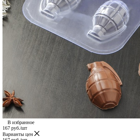
В избранное
167
руб.
/шт
Варианты цен
167
руб.
/шт