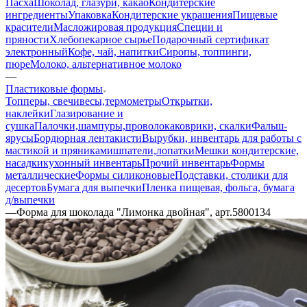
Пасха
Шоколад, глазури, какао
Кондитерские
ингредиенты
Упаковка
Кондитерские украшения
Пищевые
красители
Масложировая продукция
Специи и
пряности
Хлебопекарное сырье
Подарочный сертификат
электронный
Кофе, чай, напитки
Сиропы, топпинги,
пюре
Молоко, альтернативное молоко
—
Пластиковые формы
Топперы, свечи
весы,термометры
Открытки,
наклейки
Глазирование и
сушка
Палочки,шампуры,проволока
коврики, скалки
Фальш-
ярусы
Бордюрная лента
кисти
Вырубки, инвентарь для работы с
мастикой и пряниками
шпатели,лопатки
Мешки кондитерские,
насадки
кухонный инвентарь
Прочий инвентарь
Формы
металлические
Формы силиконовые
Подставки, столики для
десертов
Бумага для выпечки
Пленка пищевая, фольга, бумага
д/выпечки
—
Форма для шоколада "Лимонка двойная", арт.5800134