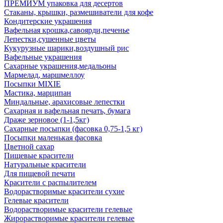
ПРЕМИУМ упаковка для десертов
Стаканы, крышки, размешиватели для кофе
Кондитерские украшения
Вафельная крошка,савоярди,печенье
Лепестки,сушенные цветы
Кукурузные шарики,воздушный рис
Вафельные украшения
Сахарные украшения,медальоны
Мармелад, маршмеллоу
Посыпки MIXIE
Мастика, марципан
Миндальные, арахисовые лепестки
Сахарная и вафельная печать, бумага
Драже зерновое (1-1,5кг)
Сахарные посыпки (фасовка 0,75-1,5 кг)
Посыпки маленькая фасовка
Цветной сахар
Пищевые красители
Натуральные красители
Для пищевой печати
Красители с распылителем
Водорастворимые красители сухие
Гелевые красители
Водорастворимые красители гелевые
Жирорастворимые красители гелевые