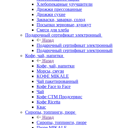
Хлебопекарные улучшители
Дрожжи прессованные
Дрожжи сухие
Закваски, заварки, солод
Посыпки зерновые, кунжут
Смеси для хлеба
Подарочный сертификат электронный
Назад
Подарочный сертификат электронный
Подарочный сертификат электронный
Кофе, чай, напитки
Назад
Кофе, чай, напитки
Морсы, смузи
КОФЕ MIKALE
Чай пакетированный
Кофе Face to Face
Чай
Кофе СТМ Продсервис
Кофе Ricetta
Квас
Сиропы, топпинги, пюре
Назад
Сиропы, топпинги, пюре
Пюре MIKALE