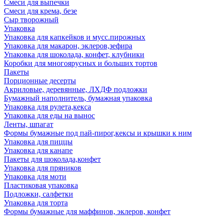
Смеси для выпечки
Смеси для крема, безе
Сыр творожный
Упаковка
Упаковка для капкейков и мусс.пирожных
Упаковка для макарон, эклеров,зефира
Упаковка для шоколада, конфет, клубники
Коробки для многоярусных и больших тортов
Пакеты
Порционные десерты
Акриловые, деревянные, ЛХДФ подложки
Бумажный наполнитель, бумажная упаковка
Упаковка для рулета,кекса
Упаковка для еды на вынос
Ленты, шпагат
Формы бумажные под пай-пирог,кексы и крышки к ним
Упаковка для пиццы
Упаковка для канапе
Пакеты для шоколада,конфет
Упаковка для пряников
Упаковка для моти
Пластиковая упаковка
Подложки, салфетки
Упаковка для торта
Формы бумажные для маффинов, эклеров, конфет