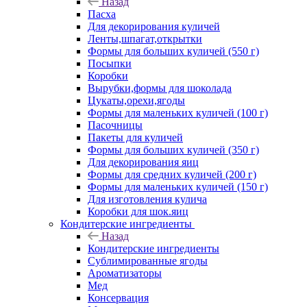
Назад
Пасха
Для декорирования куличей
Ленты,шпагат,открытки
Формы для больших куличей (550 г)
Посыпки
Коробки
Вырубки,формы для шоколада
Цукаты,орехи,ягоды
Формы для маленьких куличей (100 г)
Пасочницы
Пакеты для куличей
Формы для больших куличей (350 г)
Для декорирования яиц
Формы для средних куличей (200 г)
Формы для маленьких куличей (150 г)
Для изготовления кулича
Коробки для шок.яиц
Кондитерские ингредиенты
Назад
Кондитерские ингредиенты
Сублимированные ягоды
Ароматизаторы
Мед
Консервация