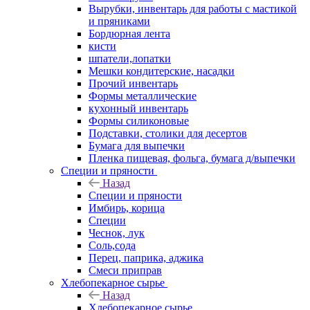
Вырубки, инвентарь для работы с мастикой
и пряниками
Бордюрная лента
кисти
шпатели,лопатки
Мешки кондитерские, насадки
Прочий инвентарь
Формы металлические
кухонный инвентарь
Формы силиконовые
Подставки, столики для десертов
Бумага для выпечки
Пленка пищевая, фольга, бумага д/выпечки
Специи и пряности
Назад
Специи и пряности
Имбирь, корица
Специи
Чеснок, лук
Соль,сода
Перец, паприка, аджика
Смеси приправ
Хлебопекарное сырье
Назад
Хлебопекарное сырье