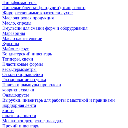
Пищ.фломастеры
Пищевые блестки (кандурин), пищ.золото
Жирорастворимые красители сухие
Масложировая продукция
Масло, спреды
Эмульсии для смазки форм и оборудования
Маргарины
Масло растительное
Бульоны
Майонез,соус
Кондитерский инвентарь
Топперы, свечи
Пластиковые формы
весы,термометры
Открытки, наклейки
Глазирование и сушка
Палочки,шампуры,проволока
коврики, скалки
Фальш-ярусы
Вырубки, инвентарь для работы с мастикой и пряниками
Бордюрная лента
кисти
шпатели,лопатки
Мешки кондитерские, насадки
Прочий инвентарь