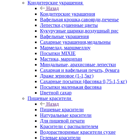
Кондитерские украшения
Назад
Кондитерские украшения
Вафельная крошка,савоярди,печенье
Лепестки,сушенные цветы
Кукурузные шарики,воздушный рис
Вафельные украшения
Сахарные украшения,медальоны
Мармелад, маршмеллоу
Посыпки MIXIE
Мастика, марципан
Миндальные, арахисовые лепестки
Сахарная и вафельная печать, бумага
Драже зерновое (1-1,5кг)
Сахарные посыпки (фасовка 0,75-1,5 кг)
Посыпки маленькая фасовка
Цветной сахар
Пищевые красители
Назад
Пищевые красители
Натуральные красители
Для пищевой печати
Красители с распылителем
Водорастворимые красители сухие
Гелевые красители