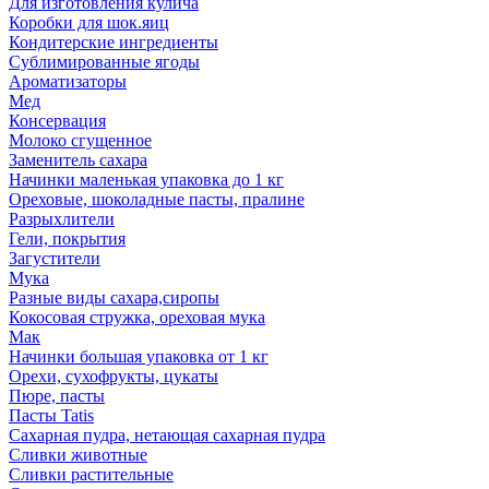
Для изготовления кулича
Коробки для шок.яиц
Кондитерские ингредиенты
Сублимированные ягоды
Ароматизаторы
Мед
Консервация
Молоко сгущенное
Заменитель сахара
Начинки маленькая упаковка до 1 кг
Ореховые, шоколадные пасты, пралине
Разрыхлители
Гели, покрытия
Загустители
Мука
Разные виды сахара,сиропы
Кокосовая стружка, ореховая мука
Мак
Начинки большая упаковка от 1 кг
Орехи, сухофрукты, цукаты
Пюре, пасты
Пасты Tatis
Сахарная пудра, нетающая сахарная пудра
Сливки животные
Сливки растительные