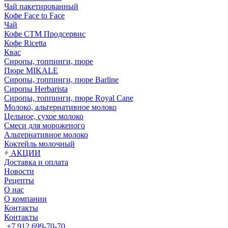
Чай пакетированный
Кофе Face to Face
Чай
Кофе СТМ Продсервис
Кофе Ricetta
Квас
Сиропы, топпинги, пюре
Пюре MIKALE
Сиропы, топпинги, пюре Barline
Сиропы Herbarista
Сиропы, топпинги, пюре Royal Cane
Молоко, альтернативное молоко
Цельное, сухое молоко
Смеси для мороженого
Альтернативное молоко
Коктейль молочный
АКЦИИ
Доставка и оплата
Новости
Рецепты
О нас
О компании
Контакты
Контакты
+7 912 699-70-70