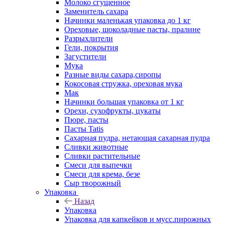
Молоко сгущенное
Заменитель сахара
Начинки маленькая упаковка до 1 кг
Ореховые, шоколадные пасты, пралине
Разрыхлители
Гели, покрытия
Загустители
Мука
Разные виды сахара,сиропы
Кокосовая стружка, ореховая мука
Мак
Начинки большая упаковка от 1 кг
Орехи, сухофрукты, цукаты
Пюре, пасты
Пасты Tatis
Сахарная пудра, нетающая сахарная пудра
Сливки животные
Сливки растительные
Смеси для выпечки
Смеси для крема, безе
Сыр творожный
Упаковка
Назад
Упаковка
Упаковка для капкейков и мусс.пирожных