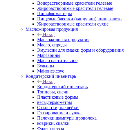
Водорастворимые красители гелевые
Жирорастворимые красители гелевые
Пищ.фломастеры
Пищевые блестки (кандурин), пищ.золото
Жирорастворимые красители сухие
Масложировая продукция
Назад
Масложировая продукция
Масло, спреды
Эмульсии для смазки форм и оборудования
Маргарины
Масло растительное
Бульоны
Майонез,соус
Кондитерский инвентарь
Назад
Кондитерский инвентарь
Топперы, свечи
Пластиковые формы
весы,термометры
Открытки, наклейки
Глазирование и сушка
Палочки,шампуры,проволока
коврики, скалки
Фальш-ярусы