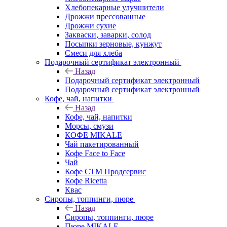
Хлебопекарные улучшители
Дрожжи прессованные
Дрожжи сухие
Закваски, заварки, солод
Посыпки зерновые, кунжут
Смеси для хлеба
Подарочный сертификат электронный
Назад
Подарочный сертификат электронный
Подарочный сертификат электронный
Кофе, чай, напитки
Назад
Кофе, чай, напитки
Морсы, смузи
КОФЕ MIKALE
Чай пакетированный
Кофе Face to Face
Чай
Кофе СТМ Продсервис
Кофе Ricetta
Квас
Сиропы, топпинги, пюре
Назад
Сиропы, топпинги, пюре
Пюре MIKALE