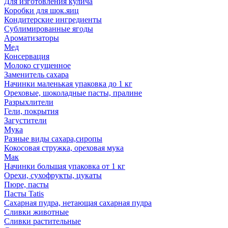
Для изготовления кулича
Коробки для шок.яиц
Кондитерские ингредиенты
Сублимированные ягоды
Ароматизаторы
Мед
Консервация
Молоко сгущенное
Заменитель сахара
Начинки маленькая упаковка до 1 кг
Ореховые, шоколадные пасты, пралине
Разрыхлители
Гели, покрытия
Загустители
Мука
Разные виды сахара,сиропы
Кокосовая стружка, ореховая мука
Мак
Начинки большая упаковка от 1 кг
Орехи, сухофрукты, цукаты
Пюре, пасты
Пасты Tatis
Сахарная пудра, нетающая сахарная пудра
Сливки животные
Сливки растительные