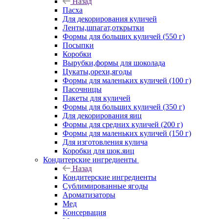
Назад
Пасха
Для декорирования куличей
Ленты,шпагат,открытки
Формы для больших куличей (550 г)
Посыпки
Коробки
Вырубки,формы для шоколада
Цукаты,орехи,ягоды
Формы для маленьких куличей (100 г)
Пасочницы
Пакеты для куличей
Формы для больших куличей (350 г)
Для декорирования яиц
Формы для средних куличей (200 г)
Формы для маленьких куличей (150 г)
Для изготовления кулича
Коробки для шок.яиц
Кондитерские ингредиенты
Назад
Кондитерские ингредиенты
Сублимированные ягоды
Ароматизаторы
Мед
Консервация