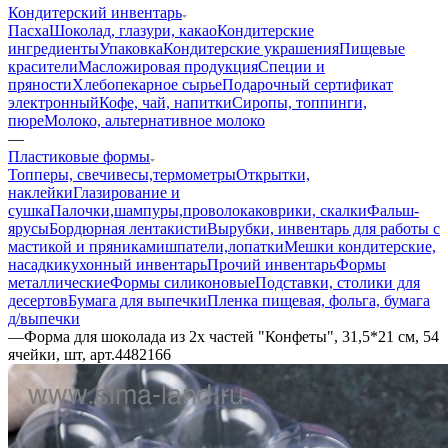
Кондитерский инвентарь
Пасха
Шоколад, глазури, какао
Кондитерские
ингредиенты
Упаковка
Кондитерские украшения
Пищевые
красители
Масложировая продукция
Специи и
пряности
Хлебопекарное сырье
Подарочный сертификат
электронный
Кофе, чай, напитки
Сиропы, топпинги,
пюре
Молоко, альтернативное молоко
—
Пластиковые формы
Топперы, свечи
весы,термометры
Открытки,
наклейки
Глазирование и
сушка
Палочки,шампуры,проволока
коврики, скалки
Фальш-
ярусы
Бордюрная лента
кисти
Вырубки, инвентарь для работы с
мастикой и пряниками
шпатели,лопатки
Мешки кондитерские,
насадки
кухонный инвентарь
Прочий инвентарь
Формы
металлические
Формы силиконовые
Подставки, столики для
десертов
Бумага для выпечки
Пленка пищевая, фольга, бумага
д/выпечки
—
Форма для шоколада из 2х частей "Конфеты", 31,5*21 см, 54
ячейки, шт, арт.4482166