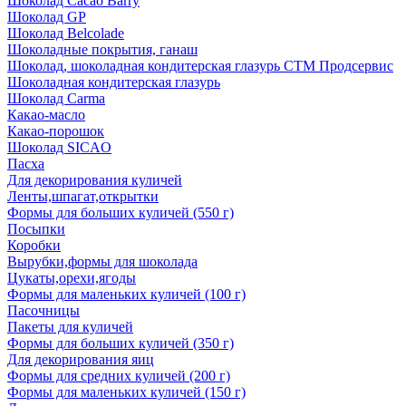
Шоколад Cacao Barry
Шоколад GP
Шоколад Belcolade
Шоколадные покрытия, ганаш
Шоколад, шоколадная кондитерская глазурь СТМ Продсервис
Шоколадная кондитерская глазурь
Шоколад Carma
Какао-масло
Какао-порошок
Шоколад SICAO
Пасха
Для декорирования куличей
Ленты,шпагат,открытки
Формы для больших куличей (550 г)
Посыпки
Коробки
Вырубки,формы для шоколада
Цукаты,орехи,ягоды
Формы для маленьких куличей (100 г)
Пасочницы
Пакеты для куличей
Формы для больших куличей (350 г)
Для декорирования яиц
Формы для средних куличей (200 г)
Формы для маленьких куличей (150 г)