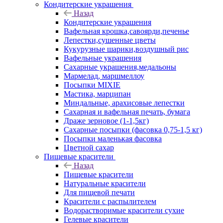
Кондитерские украшения
Назад
Кондитерские украшения
Вафельная крошка,савоярди,печенье
Лепестки,сушенные цветы
Кукурузные шарики,воздушный рис
Вафельные украшения
Сахарные украшения,медальоны
Мармелад, маршмеллоу
Посыпки MIXIE
Мастика, марципан
Миндальные, арахисовые лепестки
Сахарная и вафельная печать, бумага
Драже зерновое (1-1,5кг)
Сахарные посыпки (фасовка 0,75-1,5 кг)
Посыпки маленькая фасовка
Цветной сахар
Пищевые красители
Назад
Пищевые красители
Натуральные красители
Для пищевой печати
Красители с распылителем
Водорастворимые красители сухие
Гелевые красители