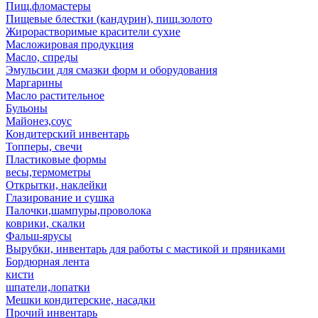
Пищ.фломастеры
Пищевые блестки (кандурин), пищ.золото
Жирорастворимые красители сухие
Масложировая продукция
Масло, спреды
Эмульсии для смазки форм и оборудования
Маргарины
Масло растительное
Бульоны
Майонез,соус
Кондитерский инвентарь
Топперы, свечи
Пластиковые формы
весы,термометры
Открытки, наклейки
Глазирование и сушка
Палочки,шампуры,проволока
коврики, скалки
Фальш-ярусы
Вырубки, инвентарь для работы с мастикой и пряниками
Бордюрная лента
кисти
шпатели,лопатки
Мешки кондитерские, насадки
Прочий инвентарь