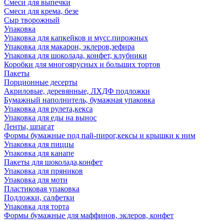
Смеси для выпечки
Смеси для крема, безе
Сыр творожный
Упаковка
Упаковка для капкейков и мусс.пирожных
Упаковка для макарон, эклеров,зефира
Упаковка для шоколада, конфет, клубники
Коробки для многоярусных и больших тортов
Пакеты
Порционные десерты
Акриловые, деревянные, ЛХДФ подложки
Бумажный наполнитель, бумажная упаковка
Упаковка для рулета,кекса
Упаковка для еды на вынос
Ленты, шпагат
Формы бумажные под пай-пирог,кексы и крышки к ним
Упаковка для пиццы
Упаковка для канапе
Пакеты для шоколада,конфет
Упаковка для пряников
Упаковка для моти
Пластиковая упаковка
Подложки, салфетки
Упаковка для торта
Формы бумажные для маффинов, эклеров, конфет