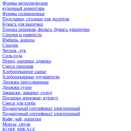
Формы металлические
кухонный инвентарь
Формы силиконовые
Подставки, столики для десертов
Бумага для выпечки
Пленка пищевая, фольга, бумага д/выпечки
Специи и пряности
Имбирь, корица
Специи
Чеснок, лук
Соль,сода
Перец, паприка, аджика
Смеси приправ
Хлебопекарное сырье
Хлебопекарные улучшители
Дрожжи прессованные
Дрожжи сухие
Закваски, заварки, солод
Посыпки зерновые, кунжут
Смеси для хлеба
Подарочный сертификат электронный
Подарочный сертификат электронный
Кофе, чай, напитки
Морсы, смузи
КОФЕ MIKALE