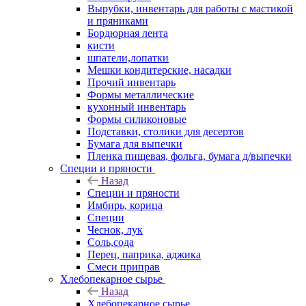
Вырубки, инвентарь для работы с мастикой
и пряниками
Бордюрная лента
кисти
шпатели,лопатки
Мешки кондитерские, насадки
Прочий инвентарь
Формы металлические
кухонный инвентарь
Формы силиконовые
Подставки, столики для десертов
Бумага для выпечки
Пленка пищевая, фольга, бумага д/выпечки
Специи и пряности
Назад
Специи и пряности
Имбирь, корица
Специи
Чеснок, лук
Соль,сода
Перец, паприка, аджика
Смеси приправ
Хлебопекарное сырье
Назад
Хлебопекарное сырье