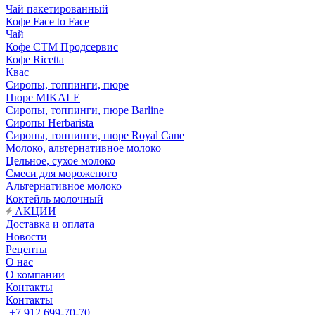
Чай пакетированный
Кофе Face to Face
Чай
Кофе СТМ Продсервис
Кофе Ricetta
Квас
Сиропы, топпинги, пюре
Пюре MIKALE
Сиропы, топпинги, пюре Barline
Сиропы Herbarista
Сиропы, топпинги, пюре Royal Cane
Молоко, альтернативное молоко
Цельное, сухое молоко
Смеси для мороженого
Альтернативное молоко
Коктейль молочный
АКЦИИ
Доставка и оплата
Новости
Рецепты
О нас
О компании
Контакты
Контакты
+7 912 699-70-70