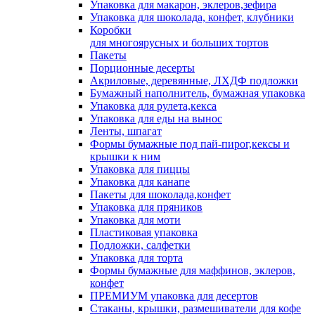
Упаковка для макарон, эклеров,зефира
Упаковка для шоколада, конфет, клубники
Коробки
для многоярусных и больших тортов
Пакеты
Порционные десерты
Акриловые, деревянные, ЛХДФ подложки
Бумажный наполнитель, бумажная упаковка
Упаковка для рулета,кекса
Упаковка для еды на вынос
Ленты, шпагат
Формы бумажные под пай-пирог,кексы и
крышки к ним
Упаковка для пиццы
Упаковка для канапе
Пакеты для шоколада,конфет
Упаковка для пряников
Упаковка для моти
Пластиковая упаковка
Подложки, салфетки
Упаковка для торта
Формы бумажные для маффинов, эклеров,
конфет
ПРЕМИУМ упаковка для десертов
Стаканы, крышки, размешиватели для кофе