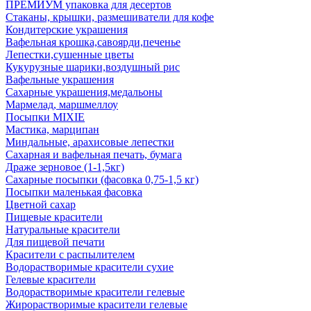
ПРЕМИУМ упаковка для десертов
Стаканы, крышки, размешиватели для кофе
Кондитерские украшения
Вафельная крошка,савоярди,печенье
Лепестки,сушенные цветы
Кукурузные шарики,воздушный рис
Вафельные украшения
Сахарные украшения,медальоны
Мармелад, маршмеллоу
Посыпки MIXIE
Мастика, марципан
Миндальные, арахисовые лепестки
Сахарная и вафельная печать, бумага
Драже зерновое (1-1,5кг)
Сахарные посыпки (фасовка 0,75-1,5 кг)
Посыпки маленькая фасовка
Цветной сахар
Пищевые красители
Натуральные красители
Для пищевой печати
Красители с распылителем
Водорастворимые красители сухие
Гелевые красители
Водорастворимые красители гелевые
Жирорастворимые красители гелевые