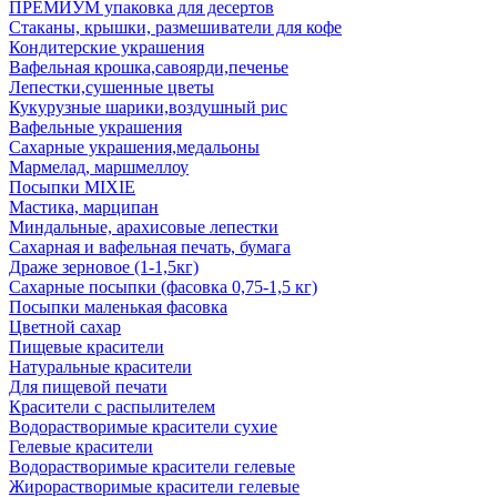
ПРЕМИУМ упаковка для десертов
Стаканы, крышки, размешиватели для кофе
Кондитерские украшения
Вафельная крошка,савоярди,печенье
Лепестки,сушенные цветы
Кукурузные шарики,воздушный рис
Вафельные украшения
Сахарные украшения,медальоны
Мармелад, маршмеллоу
Посыпки MIXIE
Мастика, марципан
Миндальные, арахисовые лепестки
Сахарная и вафельная печать, бумага
Драже зерновое (1-1,5кг)
Сахарные посыпки (фасовка 0,75-1,5 кг)
Посыпки маленькая фасовка
Цветной сахар
Пищевые красители
Натуральные красители
Для пищевой печати
Красители с распылителем
Водорастворимые красители сухие
Гелевые красители
Водорастворимые красители гелевые
Жирорастворимые красители гелевые