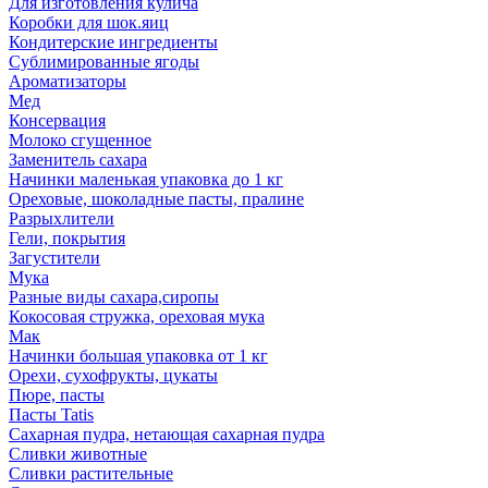
Для изготовления кулича
Коробки для шок.яиц
Кондитерские ингредиенты
Сублимированные ягоды
Ароматизаторы
Мед
Консервация
Молоко сгущенное
Заменитель сахара
Начинки маленькая упаковка до 1 кг
Ореховые, шоколадные пасты, пралине
Разрыхлители
Гели, покрытия
Загустители
Мука
Разные виды сахара,сиропы
Кокосовая стружка, ореховая мука
Мак
Начинки большая упаковка от 1 кг
Орехи, сухофрукты, цукаты
Пюре, пасты
Пасты Tatis
Сахарная пудра, нетающая сахарная пудра
Сливки животные
Сливки растительные