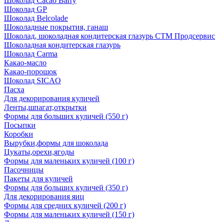
Шоколад Cacao Barry
Шоколад GP
Шоколад Belcolade
Шоколадные покрытия, ганаш
Шоколад, шоколадная кондитерская глазурь СТМ Продсервис
Шоколадная кондитерская глазурь
Шоколад Carma
Какао-масло
Какао-порошок
Шоколад SICAO
Пасха
Для декорирования куличей
Ленты,шпагат,открытки
Формы для больших куличей (550 г)
Посыпки
Коробки
Вырубки,формы для шоколада
Цукаты,орехи,ягоды
Формы для маленьких куличей (100 г)
Пасочницы
Пакеты для куличей
Формы для больших куличей (350 г)
Для декорирования яиц
Формы для средних куличей (200 г)
Формы для маленьких куличей (150 г)