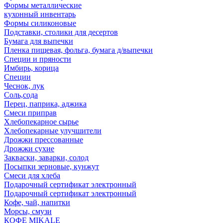
Формы металлические
кухонный инвентарь
Формы силиконовые
Подставки, столики для десертов
Бумага для выпечки
Пленка пищевая, фольга, бумага д/выпечки
Специи и пряности
Имбирь, корица
Специи
Чеснок, лук
Соль,сода
Перец, паприка, аджика
Смеси приправ
Хлебопекарное сырье
Хлебопекарные улучшители
Дрожжи прессованные
Дрожжи сухие
Закваски, заварки, солод
Посыпки зерновые, кунжут
Смеси для хлеба
Подарочный сертификат электронный
Подарочный сертификат электронный
Кофе, чай, напитки
Морсы, смузи
КОФЕ MIKALE