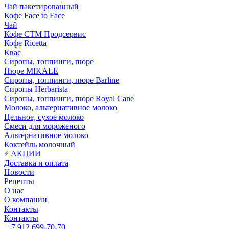
Чай пакетированный
Кофе Face to Face
Чай
Кофе СТМ Продсервис
Кофе Ricetta
Квас
Сиропы, топпинги, пюре
Пюре MIKALE
Сиропы, топпинги, пюре Barline
Сиропы Herbarista
Сиропы, топпинги, пюре Royal Cane
Молоко, альтернативное молоко
Цельное, сухое молоко
Смеси для мороженого
Альтернативное молоко
Коктейль молочный
АКЦИИ
Доставка и оплата
Новости
Рецепты
О нас
О компании
Контакты
Контакты
+7 912 699-70-70