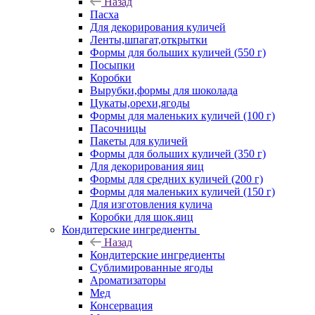
Назад
Пасха
Для декорирования куличей
Ленты,шпагат,открытки
Формы для больших куличей (550 г)
Посыпки
Коробки
Вырубки,формы для шоколада
Цукаты,орехи,ягоды
Формы для маленьких куличей (100 г)
Пасочницы
Пакеты для куличей
Формы для больших куличей (350 г)
Для декорирования яиц
Формы для средних куличей (200 г)
Формы для маленьких куличей (150 г)
Для изготовления кулича
Коробки для шок.яиц
Кондитерские ингредиенты
Назад
Кондитерские ингредиенты
Сублимированные ягоды
Ароматизаторы
Мед
Консервация