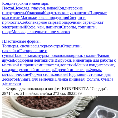
Кондитерский инвентарь
Пасха
Шоколад, глазури, какао
Кондитерские
ингредиенты
Упаковка
Кондитерские украшения
Пищевые
красители
Масложировая продукция
Специи и
пряности
Хлебопекарное сырье
Подарочный сертификат
электронный
Кофе, чай, напитки
Сиропы, топпинги,
пюре
Молоко, альтернативное молоко
—
Пластиковые формы
Топперы, свечи
весы,термометры
Открытки,
наклейки
Глазирование и
сушка
Палочки,шампуры,проволока
коврики, скалки
Фальш-
ярусы
Бордюрная лента
кисти
Вырубки, инвентарь для работы с
мастикой и пряниками
шпатели,лопатки
Мешки кондитерские,
насадки
кухонный инвентарь
Прочий инвентарь
Формы
металлические
Формы силиконовые
Подставки, столики для
десертов
Бумага для выпечки
Пленка пищевая, фольга, бумага
д/выпечки
—
Форма для шоколада и конфет KONFINETTA "Сердца",
28*14 см, 21 ячейка, ячейка 2*3 см, 3823579