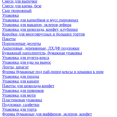
Смеси для выпечки
Смеси для крема, безе
Сыр творожный
Упаковка
Упаковка для капкейков и мусс.пирожных
Упаковка для макарон, эклеров,зефира
Упаковка для шоколада, конфет, клубники
Коробки для многоярусных и больших тортов
Пакеты
Порционные десерты
Акриловые, деревянные, ЛХДФ подложки
Бумажный наполнитель, бумажная упаковка
Упаковка для рулета,кекса
Упаковка для еды на вынос
Ленты, шпагат
Формы бумажные под пай-пирог,кексы и крышки к ним
Упаковка для пиццы
Упаковка для канапе
Пакеты для шоколада,конфет
Упаковка для пряников
Упаковка для моти
Пластиковая упаковка
Подложки, салфетки
Упаковка для торта
Формы бумажные для маффинов, эклеров, конфет