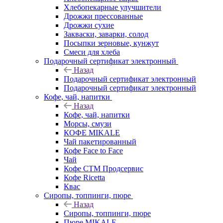
Хлебопекарные улучшители
Дрожжи прессованные
Дрожжи сухие
Закваски, заварки, солод
Посыпки зерновые, кунжут
Смеси для хлеба
Подарочный сертификат электронный
Назад
Подарочный сертификат электронный
Подарочный сертификат электронный
Кофе, чай, напитки
Назад
Кофе, чай, напитки
Морсы, смузи
КОФЕ MIKALE
Чай пакетированный
Кофе Face to Face
Чай
Кофе СТМ Продсервис
Кофе Ricetta
Квас
Сиропы, топпинги, пюре
Назад
Сиропы, топпинги, пюре
Пюре MIKALE