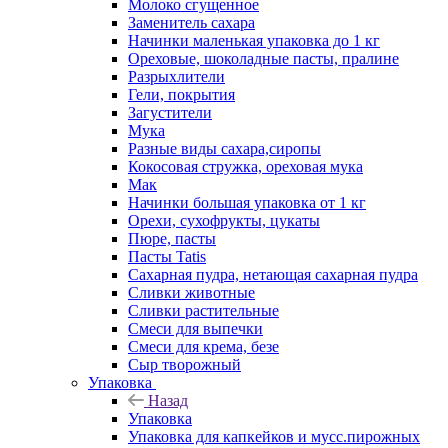
Молоко сгущенное
Заменитель сахара
Начинки маленькая упаковка до 1 кг
Ореховые, шоколадные пасты, пралине
Разрыхлители
Гели, покрытия
Загустители
Мука
Разные виды сахара,сиропы
Кокосовая стружка, ореховая мука
Мак
Начинки большая упаковка от 1 кг
Орехи, сухофрукты, цукаты
Пюре, пасты
Пасты Tatis
Сахарная пудра, нетающая сахарная пудра
Сливки животные
Сливки растительные
Смеси для выпечки
Смеси для крема, безе
Сыр творожный
Упаковка
Назад
Упаковка
Упаковка для капкейков и мусс.пирожных