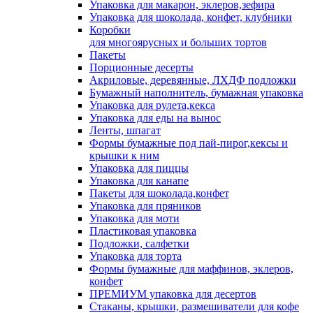
Упаковка для макарон, эклеров,зефира
Упаковка для шоколада, конфет, клубники
Коробки
для многоярусных и больших тортов
Пакеты
Порционные десерты
Акриловые, деревянные, ЛХДФ подложки
Бумажный наполнитель, бумажная упаковка
Упаковка для рулета,кекса
Упаковка для еды на вынос
Ленты, шпагат
Формы бумажные под пай-пирог,кексы и
крышки к ним
Упаковка для пиццы
Упаковка для канапе
Пакеты для шоколада,конфет
Упаковка для пряников
Упаковка для моти
Пластиковая упаковка
Подложки, салфетки
Упаковка для торта
Формы бумажные для маффинов, эклеров,
конфет
ПРЕМИУМ упаковка для десертов
Стаканы, крышки, размешиватели для кофе