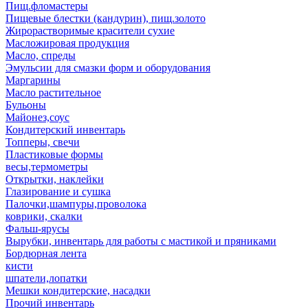
Пищ.фломастеры
Пищевые блестки (кандурин), пищ.золото
Жирорастворимые красители сухие
Масложировая продукция
Масло, спреды
Эмульсии для смазки форм и оборудования
Маргарины
Масло растительное
Бульоны
Майонез,соус
Кондитерский инвентарь
Топперы, свечи
Пластиковые формы
весы,термометры
Открытки, наклейки
Глазирование и сушка
Палочки,шампуры,проволока
коврики, скалки
Фальш-ярусы
Вырубки, инвентарь для работы с мастикой и пряниками
Бордюрная лента
кисти
шпатели,лопатки
Мешки кондитерские, насадки
Прочий инвентарь