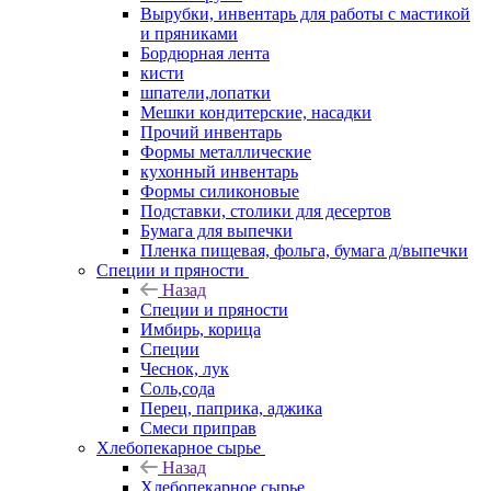
Вырубки, инвентарь для работы с мастикой
и пряниками
Бордюрная лента
кисти
шпатели,лопатки
Мешки кондитерские, насадки
Прочий инвентарь
Формы металлические
кухонный инвентарь
Формы силиконовые
Подставки, столики для десертов
Бумага для выпечки
Пленка пищевая, фольга, бумага д/выпечки
Специи и пряности
Назад
Специи и пряности
Имбирь, корица
Специи
Чеснок, лук
Соль,сода
Перец, паприка, аджика
Смеси приправ
Хлебопекарное сырье
Назад
Хлебопекарное сырье