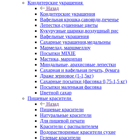
Кондитерские украшения
Назад
Кондитерские украшения
Вафельная крошка,савоярди,печенье
Лепестки,сушенные цветы
Кукурузные шарики,воздушный рис
Вафельные украшения
Сахарные украшения,медальоны
Мармелад, маршмеллоу
Посыпки MIXIE
Мастика, марципан
Миндальные, арахисовые лепестки
Сахарная и вафельная печать, бумага
Драже зерновое (1-1,5кг)
Сахарные посыпки (фасовка 0,75-1,5 кг)
Посыпки маленькая фасовка
Цветной сахар
Пищевые красители
Назад
Пищевые красители
Натуральные красители
Для пищевой печати
Красители с распылителем
Водорастворимые красители сухие
Гелевые красители