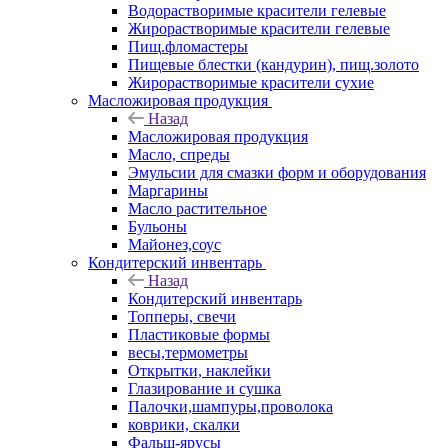
Водорастворимые красители гелевые
Жирорастворимые красители гелевые
Пищ.фломастеры
Пищевые блестки (кандурин), пищ.золото
Жирорастворимые красители сухие
Масложировая продукция
Назад
Масложировая продукция
Масло, спреды
Эмульсии для смазки форм и оборудования
Маргарины
Масло растительное
Бульоны
Майонез,соус
Кондитерский инвентарь
Назад
Кондитерский инвентарь
Топперы, свечи
Пластиковые формы
весы,термометры
Открытки, наклейки
Глазирование и сушка
Палочки,шампуры,проволока
коврики, скалки
Фальш-ярусы