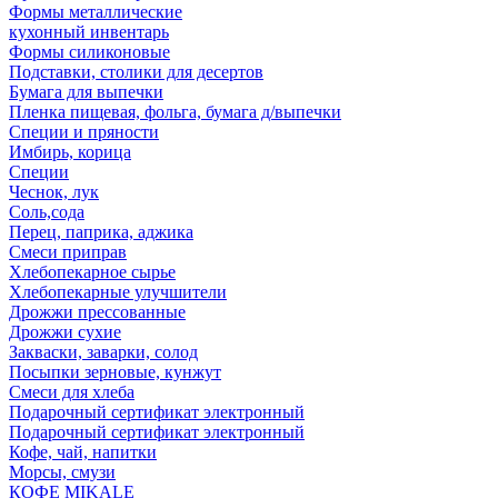
Формы металлические
кухонный инвентарь
Формы силиконовые
Подставки, столики для десертов
Бумага для выпечки
Пленка пищевая, фольга, бумага д/выпечки
Специи и пряности
Имбирь, корица
Специи
Чеснок, лук
Соль,сода
Перец, паприка, аджика
Смеси приправ
Хлебопекарное сырье
Хлебопекарные улучшители
Дрожжи прессованные
Дрожжи сухие
Закваски, заварки, солод
Посыпки зерновые, кунжут
Смеси для хлеба
Подарочный сертификат электронный
Подарочный сертификат электронный
Кофе, чай, напитки
Морсы, смузи
КОФЕ MIKALE