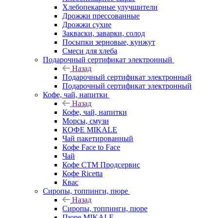
Хлебопекарные улучшители
Дрожжи прессованные
Дрожжи сухие
Закваски, заварки, солод
Посыпки зерновые, кунжут
Смеси для хлеба
Подарочный сертификат электронный
Назад
Подарочный сертификат электронный
Подарочный сертификат электронный
Кофе, чай, напитки
Назад
Кофе, чай, напитки
Морсы, смузи
КОФЕ MIKALE
Чай пакетированный
Кофе Face to Face
Чай
Кофе СТМ Продсервис
Кофе Ricetta
Квас
Сиропы, топпинги, пюре
Назад
Сиропы, топпинги, пюре
Пюре MIKALE