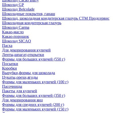
Шоколад Cacao Barry
Шоколад GP
Шоколад Belcolade
Шоколадные покрытия, ганаш
Шоколад, шоколадная кондитерская глазурь СТМ Продсервис
Шоколадная кондитерская глазурь
Шоколад Carma
Какао-масло
Какао-порошок
Шоколад SICAO
Пасха
Для декорирования куличей
Ленты,шпагат,открытки
Формы для больших куличей (550 г)
Посыпки
Коробки
Вырубки,формы для шоколада
Цукаты,орехи,ягоды
Формы для маленьких куличей (100 г)
Пасочницы
Пакеты для куличей
Формы для больших куличей (350 г)
Для декорирования яиц
Формы для средних куличей (200 г)
Формы для маленьких куличей (150 г)