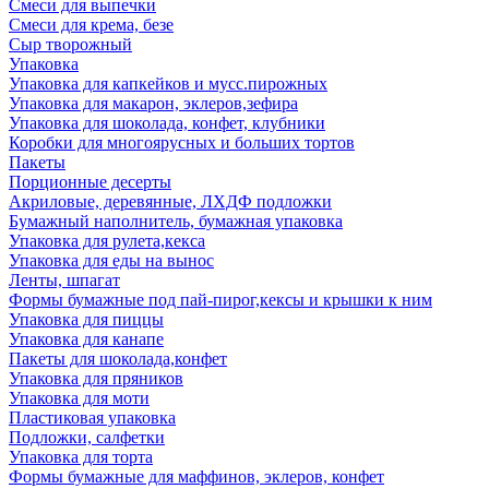
Смеси для выпечки
Смеси для крема, безе
Сыр творожный
Упаковка
Упаковка для капкейков и мусс.пирожных
Упаковка для макарон, эклеров,зефира
Упаковка для шоколада, конфет, клубники
Коробки для многоярусных и больших тортов
Пакеты
Порционные десерты
Акриловые, деревянные, ЛХДФ подложки
Бумажный наполнитель, бумажная упаковка
Упаковка для рулета,кекса
Упаковка для еды на вынос
Ленты, шпагат
Формы бумажные под пай-пирог,кексы и крышки к ним
Упаковка для пиццы
Упаковка для канапе
Пакеты для шоколада,конфет
Упаковка для пряников
Упаковка для моти
Пластиковая упаковка
Подложки, салфетки
Упаковка для торта
Формы бумажные для маффинов, эклеров, конфет