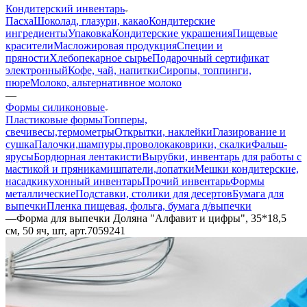
Кондитерский инвентарь
Пасха
Шоколад, глазури, какао
Кондитерские
ингредиенты
Упаковка
Кондитерские украшения
Пищевые
красители
Масложировая продукция
Специи и
пряности
Хлебопекарное сырье
Подарочный сертификат
электронный
Кофе, чай, напитки
Сиропы, топпинги,
пюре
Молоко, альтернативное молоко
—
Формы силиконовые
Пластиковые формы
Топперы,
свечи
весы,термометры
Открытки, наклейки
Глазирование и
сушка
Палочки,шампуры,проволока
коврики, скалки
Фальш-
ярусы
Бордюрная лента
кисти
Вырубки, инвентарь для работы с
мастикой и пряниками
шпатели,лопатки
Мешки кондитерские,
насадки
кухонный инвентарь
Прочий инвентарь
Формы
металлические
Подставки, столики для десертов
Бумага для
выпечки
Пленка пищевая, фольга, бумага д/выпечки
—
Форма для выпечки Доляна "Алфавит и цифры", 35*18,5
см, 50 яч, шт, арт.7059241