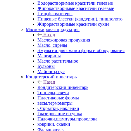
Водорастворимые красители гелевые
Жирорастворимые красители гелевые
Пищ.фломастеры
Пищевые блестки (кандурин), пищ.золото
Жирорастворимые красители сухие
Масложировая продукция
Назад
Масложировая продукция
Масло, спреды
Эмульсии для смазки форм и оборудования
Маргарины
Масло растительное
Бульоны
Майонез,соус
Кондитерский инвентарь
Назад
Кондитерский инвентарь
Топперы, свечи
Пластиковые формы
весы,термометры
Открытки, наклейки
Глазирование и сушка
Палочки,шампуры,проволока
коврики, скалки
Фальш-ярусы