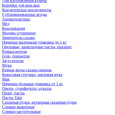
Для изготовления кулича
Коробки для шок.яиц
Кондитерские ингредиенты
Сублимированные ягоды
Ароматизаторы
Мед
Консервация
Молоко сгущенное
Заменитель сахара
Начинки маленькая упаковка до 1 кг
Ореховые, шоколадные пасты, пралине
Разрыхлители
Гели, покрытия
Загустители
Мука
Разные виды сахара,сиропы
Кокосовая стружка, ореховая мука
Мак
Начинки большая упаковка от 1 кг
Орехи, сухофрукты, цукаты
Пюре, пасты
Пасты Tatis
Сахарная пудра, нетающая сахарная пудра
Сливки животные
Сливки растительные