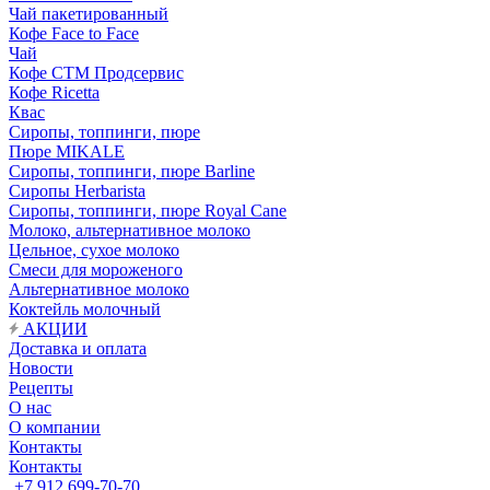
Чай пакетированный
Кофе Face to Face
Чай
Кофе СТМ Продсервис
Кофе Ricetta
Квас
Сиропы, топпинги, пюре
Пюре MIKALE
Сиропы, топпинги, пюре Barline
Сиропы Herbarista
Сиропы, топпинги, пюре Royal Cane
Молоко, альтернативное молоко
Цельное, сухое молоко
Смеси для мороженого
Альтернативное молоко
Коктейль молочный
АКЦИИ
Доставка и оплата
Новости
Рецепты
О нас
О компании
Контакты
Контакты
+7 912 699-70-70