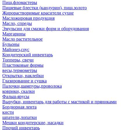
Пищ.фломастеры
Пищевые блестки (кандурин), пищ.золото
Жирорастворимые красители сухие
Масложировая продукция
Масло, спреды
Эмульсии для смазки форм и оборудования
Маргарины
Масло растительное
Бульоны
Майонез,соус
Кондитерский инвентарь
Топперы, свечи
Пластиковые формы
весы,термометры
Открытки, наклейки
Глазирование и сушка
Палочки,шампуры,проволока
коврики, скалки
Фальш-ярусы
Вырубки, инвентарь для работы с мастикой и пряниками
Бордюрная лента
кисти
шпатели,лопатки
Мешки кондитерские, насадки
Прочий инвентарь