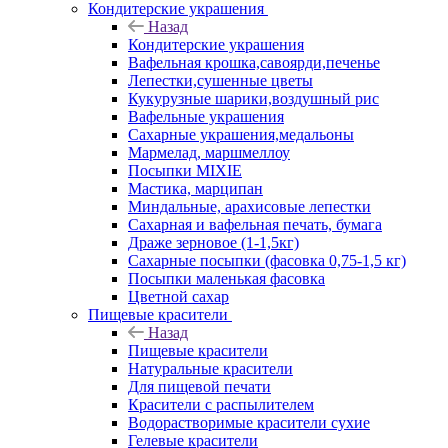
Кондитерские украшения
Назад
Кондитерские украшения
Вафельная крошка,савоярди,печенье
Лепестки,сушенные цветы
Кукурузные шарики,воздушный рис
Вафельные украшения
Сахарные украшения,медальоны
Мармелад, маршмеллоу
Посыпки MIXIE
Мастика, марципан
Миндальные, арахисовые лепестки
Сахарная и вафельная печать, бумага
Драже зерновое (1-1,5кг)
Сахарные посыпки (фасовка 0,75-1,5 кг)
Посыпки маленькая фасовка
Цветной сахар
Пищевые красители
Назад
Пищевые красители
Натуральные красители
Для пищевой печати
Красители с распылителем
Водорастворимые красители сухие
Гелевые красители