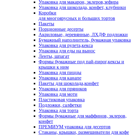
Упаковка для макарон, эклеров,зефира
Упаковка для шоколада, конфет, клубники
Коробки
для многоярусных и больших тортов
Пакеты
Порционные десерты
Акриловые, деревянные, ЛХДФ подложки
Бумажный наполнитель, бумажная упаковка
Упаковка для рулета,кекса
Упаковка для еды на вынос
Ленты, шпагат
Формы бумажные под пай-пирог,кексы и
крышки к ним
Упаковка для пиццы
Упаковка для канапе
Пакеты для шоколада,конфет
Упаковка для пряников
Упаковка для моти
Пластиковая упаковка
Подложки, салфетки
Упаковка для торта
Формы бумажные для маффинов, эклеров,
конфет
ПРЕМИУМ упаковка для десертов
Стаканы, крышки, размешиватели для кофе