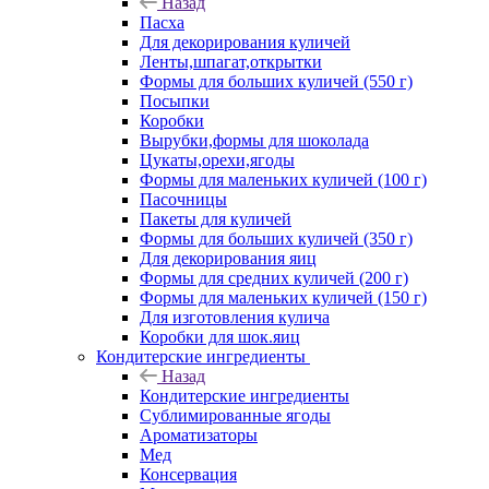
Назад
Пасха
Для декорирования куличей
Ленты,шпагат,открытки
Формы для больших куличей (550 г)
Посыпки
Коробки
Вырубки,формы для шоколада
Цукаты,орехи,ягоды
Формы для маленьких куличей (100 г)
Пасочницы
Пакеты для куличей
Формы для больших куличей (350 г)
Для декорирования яиц
Формы для средних куличей (200 г)
Формы для маленьких куличей (150 г)
Для изготовления кулича
Коробки для шок.яиц
Кондитерские ингредиенты
Назад
Кондитерские ингредиенты
Сублимированные ягоды
Ароматизаторы
Мед
Консервация