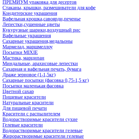
ПРЕМИУМ упаковка для десертов
Стаканы, крышки, размешиватели для кофе
Кондитерские украшения
Вафельная крошка,савоярди,печенье
Лепестки,сушенные цветы
Кукурузные шарики,воздушный рис
Вафельные украшения
Сахарные украшения,медальоны
Мармелад, маршмеллоу
Посыпки MIXIE
Мастика, марципан
Миндальные, арахисовые лепестки
Сахарная и вафельная печать, бумага
Драже зерновое (1-1,5кг)
Сахарные посыпки (фасовка 0,75-1,5 кг)
Посыпки маленькая фасовка
Цветной сахар
Пищевые красители
Натуральные красители
Для пищевой печати
Красители с распылителем
Водорастворимые красители сухие
Гелевые красители
Водорастворимые красители гелевые
Жирорастворимые красители гелевые