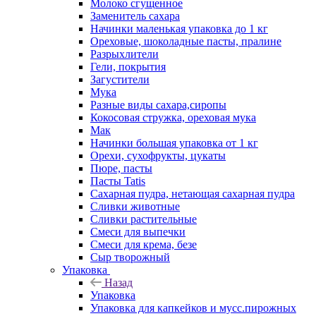
Молоко сгущенное
Заменитель сахара
Начинки маленькая упаковка до 1 кг
Ореховые, шоколадные пасты, пралине
Разрыхлители
Гели, покрытия
Загустители
Мука
Разные виды сахара,сиропы
Кокосовая стружка, ореховая мука
Мак
Начинки большая упаковка от 1 кг
Орехи, сухофрукты, цукаты
Пюре, пасты
Пасты Tatis
Сахарная пудра, нетающая сахарная пудра
Сливки животные
Сливки растительные
Смеси для выпечки
Смеси для крема, безе
Сыр творожный
Упаковка
Назад
Упаковка
Упаковка для капкейков и мусс.пирожных