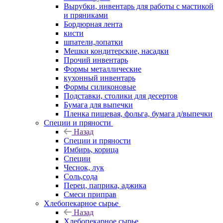
Вырубки, инвентарь для работы с мастикой
и пряниками
Бордюрная лента
кисти
шпатели,лопатки
Мешки кондитерские, насадки
Прочий инвентарь
Формы металлические
кухонный инвентарь
Формы силиконовые
Подставки, столики для десертов
Бумага для выпечки
Пленка пищевая, фольга, бумага д/выпечки
Специи и пряности
Назад
Специи и пряности
Имбирь, корица
Специи
Чеснок, лук
Соль,сода
Перец, паприка, аджика
Смеси приправ
Хлебопекарное сырье
Назад
Хлебопекарное сырье