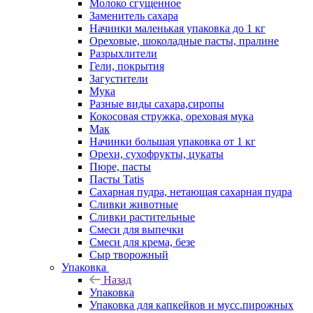
Молоко сгущенное
Заменитель сахара
Начинки маленькая упаковка до 1 кг
Ореховые, шоколадные пасты, пралине
Разрыхлители
Гели, покрытия
Загустители
Мука
Разные виды сахара,сиропы
Кокосовая стружка, ореховая мука
Мак
Начинки большая упаковка от 1 кг
Орехи, сухофрукты, цукаты
Пюре, пасты
Пасты Tatis
Сахарная пудра, нетающая сахарная пудра
Сливки животные
Сливки растительные
Смеси для выпечки
Смеси для крема, безе
Сыр творожный
Упаковка
Назад
Упаковка
Упаковка для капкейков и мусс.пирожных