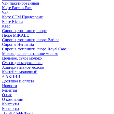
Чай пакетированный
Кофе Face to Face
Чай
Кофе СТМ Продсервис
Кофе Ricetta
Квас
Сиропы, топпинги, пюре
Пюре MIKALE
Сиропы, топпинги, пюре Barline
Сиропы Herbarista
Сиропы, топпинги, пюре Royal Cane
Молоко, альтернативное молоко
Цельное, сухое молоко
Смеси для мороженого
Альтернативное молоко
Коктейль молочный
АКЦИИ
Доставка и оплата
Новости
Рецепты
О нас
О компании
Контакты
Контакты
+7 912 699-70-70