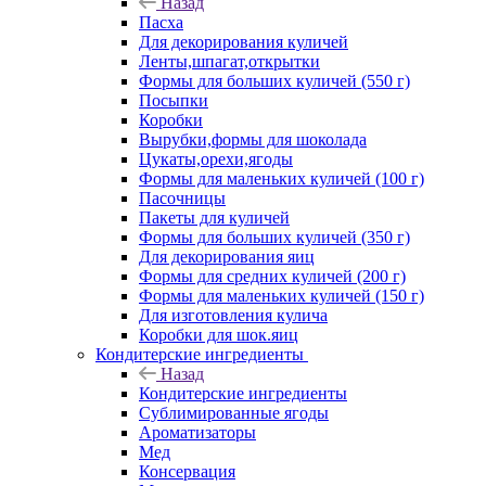
Назад
Пасха
Для декорирования куличей
Ленты,шпагат,открытки
Формы для больших куличей (550 г)
Посыпки
Коробки
Вырубки,формы для шоколада
Цукаты,орехи,ягоды
Формы для маленьких куличей (100 г)
Пасочницы
Пакеты для куличей
Формы для больших куличей (350 г)
Для декорирования яиц
Формы для средних куличей (200 г)
Формы для маленьких куличей (150 г)
Для изготовления кулича
Коробки для шок.яиц
Кондитерские ингредиенты
Назад
Кондитерские ингредиенты
Сублимированные ягоды
Ароматизаторы
Мед
Консервация