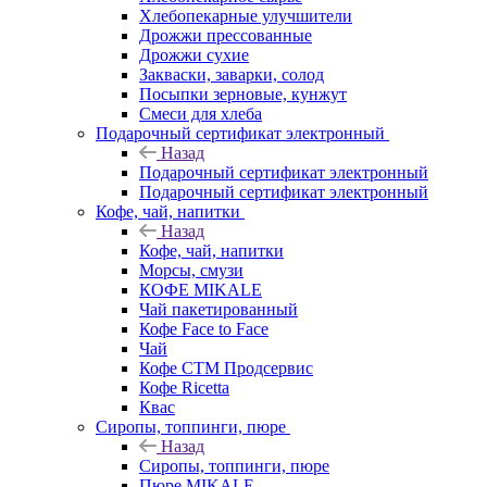
Хлебопекарные улучшители
Дрожжи прессованные
Дрожжи сухие
Закваски, заварки, солод
Посыпки зерновые, кунжут
Смеси для хлеба
Подарочный сертификат электронный
Назад
Подарочный сертификат электронный
Подарочный сертификат электронный
Кофе, чай, напитки
Назад
Кофе, чай, напитки
Морсы, смузи
КОФЕ MIKALE
Чай пакетированный
Кофе Face to Face
Чай
Кофе СТМ Продсервис
Кофе Ricetta
Квас
Сиропы, топпинги, пюре
Назад
Сиропы, топпинги, пюре
Пюре MIKALE