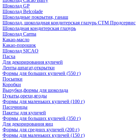
Шоколад Cacao Barry
Шоколад GP
Шоколад Belcolade
Шоколадные покрытия, ганаш
Шоколад, шоколадная кондитерская глазурь СТМ Продсервис
Шоколадная кондитерская глазурь
Шоколад Carma
Какао-масло
Какао-порошок
Шоколад SICAO
Пасха
Для декорирования куличей
Ленты,шпагат,открытки
Формы для больших куличей (550 г)
Посыпки
Коробки
Вырубки,формы для шоколада
Цукаты,орехи,ягоды
Формы для маленьких куличей (100 г)
Пасочницы
Пакеты для куличей
Формы для больших куличей (350 г)
Для декорирования яиц
Формы для средних куличей (200 г)
Формы для маленьких куличей (150 г)