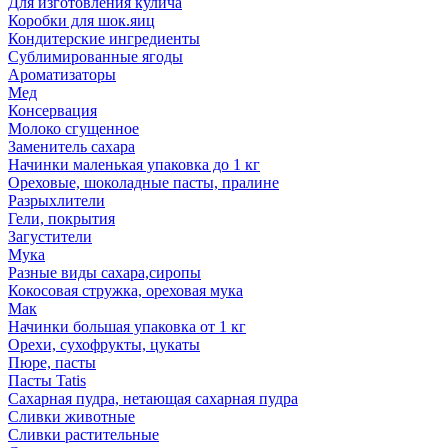
Для изготовления кулича
Коробки для шок.яиц
Кондитерские ингредиенты
Сублимированные ягоды
Ароматизаторы
Мед
Консервация
Молоко сгущенное
Заменитель сахара
Начинки маленькая упаковка до 1 кг
Ореховые, шоколадные пасты, пралине
Разрыхлители
Гели, покрытия
Загустители
Мука
Разные виды сахара,сиропы
Кокосовая стружка, ореховая мука
Мак
Начинки большая упаковка от 1 кг
Орехи, сухофрукты, цукаты
Пюре, пасты
Пасты Tatis
Сахарная пудра, нетающая сахарная пудра
Сливки животные
Сливки растительные