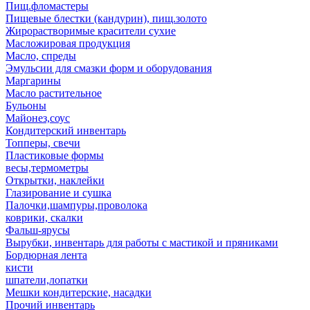
Пищ.фломастеры
Пищевые блестки (кандурин), пищ.золото
Жирорастворимые красители сухие
Масложировая продукция
Масло, спреды
Эмульсии для смазки форм и оборудования
Маргарины
Масло растительное
Бульоны
Майонез,соус
Кондитерский инвентарь
Топперы, свечи
Пластиковые формы
весы,термометры
Открытки, наклейки
Глазирование и сушка
Палочки,шампуры,проволока
коврики, скалки
Фальш-ярусы
Вырубки, инвентарь для работы с мастикой и пряниками
Бордюрная лента
кисти
шпатели,лопатки
Мешки кондитерские, насадки
Прочий инвентарь