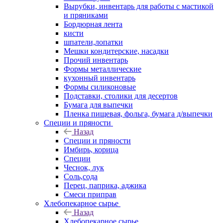
Вырубки, инвентарь для работы с мастикой
и пряниками
Бордюрная лента
кисти
шпатели,лопатки
Мешки кондитерские, насадки
Прочий инвентарь
Формы металлические
кухонный инвентарь
Формы силиконовые
Подставки, столики для десертов
Бумага для выпечки
Пленка пищевая, фольга, бумага д/выпечки
Специи и пряности
Назад
Специи и пряности
Имбирь, корица
Специи
Чеснок, лук
Соль,сода
Перец, паприка, аджика
Смеси приправ
Хлебопекарное сырье
Назад
Хлебопекарное сырье