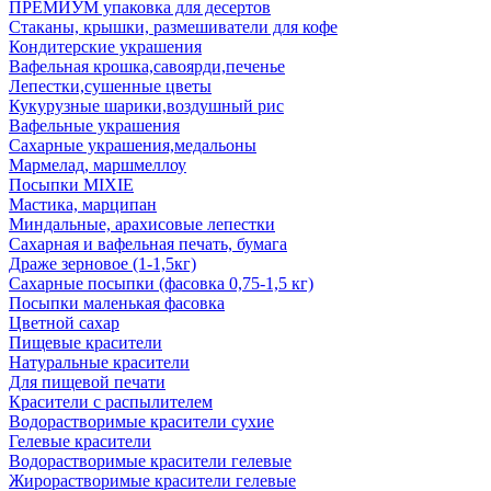
ПРЕМИУМ упаковка для десертов
Стаканы, крышки, размешиватели для кофе
Кондитерские украшения
Вафельная крошка,савоярди,печенье
Лепестки,сушенные цветы
Кукурузные шарики,воздушный рис
Вафельные украшения
Сахарные украшения,медальоны
Мармелад, маршмеллоу
Посыпки MIXIE
Мастика, марципан
Миндальные, арахисовые лепестки
Сахарная и вафельная печать, бумага
Драже зерновое (1-1,5кг)
Сахарные посыпки (фасовка 0,75-1,5 кг)
Посыпки маленькая фасовка
Цветной сахар
Пищевые красители
Натуральные красители
Для пищевой печати
Красители с распылителем
Водорастворимые красители сухие
Гелевые красители
Водорастворимые красители гелевые
Жирорастворимые красители гелевые