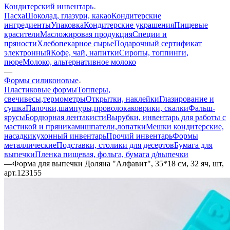
Кондитерский инвентарь
Пасха
Шоколад, глазури, какао
Кондитерские
ингредиенты
Упаковка
Кондитерские украшения
Пищевые
красители
Масложировая продукция
Специи и
пряности
Хлебопекарное сырье
Подарочный сертификат
электронный
Кофе, чай, напитки
Сиропы, топпинги,
пюре
Молоко, альтернативное молоко
—
Формы силиконовые
Пластиковые формы
Топперы,
свечи
весы,термометры
Открытки, наклейки
Глазирование и
сушка
Палочки,шампуры,проволока
коврики, скалки
Фальш-
ярусы
Бордюрная лента
кисти
Вырубки, инвентарь для работы с
мастикой и пряниками
шпатели,лопатки
Мешки кондитерские,
насадки
кухонный инвентарь
Прочий инвентарь
Формы
металлические
Подставки, столики для десертов
Бумага для
выпечки
Пленка пищевая, фольга, бумага д/выпечки
—
Форма для выпечки Доляна "Алфавит", 35*18 см, 32 яч, шт,
арт.123155