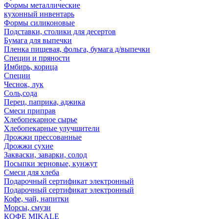
Формы металлические
кухонный инвентарь
Формы силиконовые
Подставки, столики для десертов
Бумага для выпечки
Пленка пищевая, фольга, бумага д/выпечки
Специи и пряности
Имбирь, корица
Специи
Чеснок, лук
Соль,сода
Перец, паприка, аджика
Смеси приправ
Хлебопекарное сырье
Хлебопекарные улучшители
Дрожжи прессованные
Дрожжи сухие
Закваски, заварки, солод
Посыпки зерновые, кунжут
Смеси для хлеба
Подарочный сертификат электронный
Подарочный сертификат электронный
Кофе, чай, напитки
Морсы, смузи
КОФЕ MIKALE