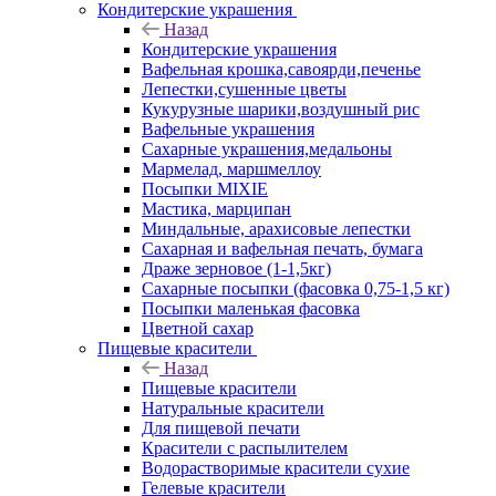
Кондитерские украшения
Назад
Кондитерские украшения
Вафельная крошка,савоярди,печенье
Лепестки,сушенные цветы
Кукурузные шарики,воздушный рис
Вафельные украшения
Сахарные украшения,медальоны
Мармелад, маршмеллоу
Посыпки MIXIE
Мастика, марципан
Миндальные, арахисовые лепестки
Сахарная и вафельная печать, бумага
Драже зерновое (1-1,5кг)
Сахарные посыпки (фасовка 0,75-1,5 кг)
Посыпки маленькая фасовка
Цветной сахар
Пищевые красители
Назад
Пищевые красители
Натуральные красители
Для пищевой печати
Красители с распылителем
Водорастворимые красители сухие
Гелевые красители