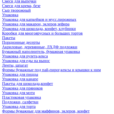
Смеси для выпечки
Смеси для крема, безе
Сыр творожный
Упаковка
Упаковка для капкейков и мусс.пирожных
Упаковка для макарон, эклеров,зефира
Упаковка для шоколада, конфет, клубники
Коробки для многоярусных и больших тортов
Пакеты
Порционные десерты
Акриловые, деревянные, ЛХДФ подложки
Бумажный наполнитель, бумажная упаковка
Упаковка для рулета,кекса
Упаковка для еды на вынос
Ленты, шпагат
Формы бумажные под пай-пирог,кексы и крышки к ним
Упаковка для пиццы
Упаковка для канапе
Пакеты для шоколада,конфет
Упаковка для пряников
Упаковка для моти
Пластиковая упаковка
Подложки, салфетки
Упаковка для торта
Формы бумажные для маффинов, эклеров, конфет