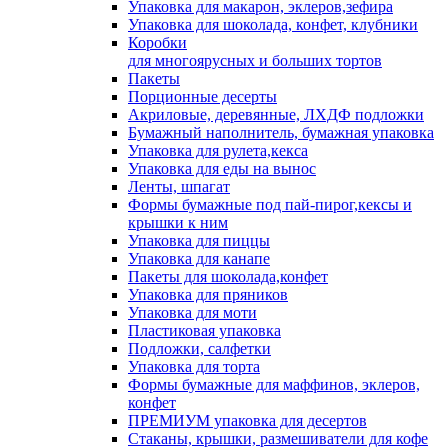
Упаковка для макарон, эклеров,зефира
Упаковка для шоколада, конфет, клубники
Коробки
для многоярусных и больших тортов
Пакеты
Порционные десерты
Акриловые, деревянные, ЛХДФ подложки
Бумажный наполнитель, бумажная упаковка
Упаковка для рулета,кекса
Упаковка для еды на вынос
Ленты, шпагат
Формы бумажные под пай-пирог,кексы и
крышки к ним
Упаковка для пиццы
Упаковка для канапе
Пакеты для шоколада,конфет
Упаковка для пряников
Упаковка для моти
Пластиковая упаковка
Подложки, салфетки
Упаковка для торта
Формы бумажные для маффинов, эклеров,
конфет
ПРЕМИУМ упаковка для десертов
Стаканы, крышки, размешиватели для кофе