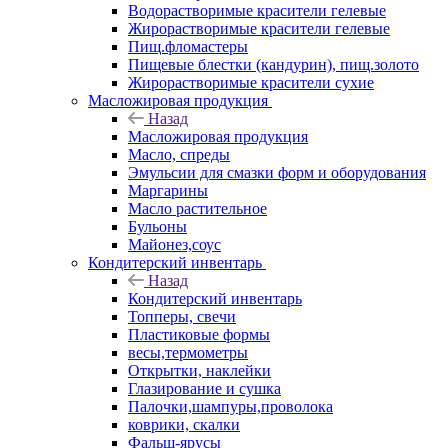
Водорастворимые красители гелевые
Жирорастворимые красители гелевые
Пищ.фломастеры
Пищевые блестки (кандурин), пищ.золото
Жирорастворимые красители сухие
Масложировая продукция
Назад
Масложировая продукция
Масло, спреды
Эмульсии для смазки форм и оборудования
Маргарины
Масло растительное
Бульоны
Майонез,соус
Кондитерский инвентарь
Назад
Кондитерский инвентарь
Топперы, свечи
Пластиковые формы
весы,термометры
Открытки, наклейки
Глазирование и сушка
Палочки,шампуры,проволока
коврики, скалки
Фальш-ярусы