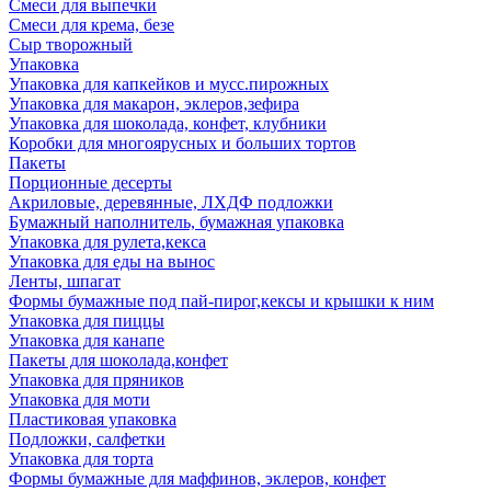
Смеси для выпечки
Смеси для крема, безе
Сыр творожный
Упаковка
Упаковка для капкейков и мусс.пирожных
Упаковка для макарон, эклеров,зефира
Упаковка для шоколада, конфет, клубники
Коробки для многоярусных и больших тортов
Пакеты
Порционные десерты
Акриловые, деревянные, ЛХДФ подложки
Бумажный наполнитель, бумажная упаковка
Упаковка для рулета,кекса
Упаковка для еды на вынос
Ленты, шпагат
Формы бумажные под пай-пирог,кексы и крышки к ним
Упаковка для пиццы
Упаковка для канапе
Пакеты для шоколада,конфет
Упаковка для пряников
Упаковка для моти
Пластиковая упаковка
Подложки, салфетки
Упаковка для торта
Формы бумажные для маффинов, эклеров, конфет