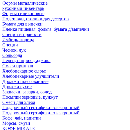
Формы металлические
кухонный инвентарь
Формы силиконовые
Подставки, столики для десертов
Бумага для выпечки
Пленка пищевая, фольга, бумага д/выпечки
Специи и пряности
Имбирь, корица
Специи
Чеснок, лук
Соль,сода
Перец, паприка, аджика
Смеси приправ
Хлебопекарное сырье
Хлебопекарные улучшители
Дрожжи прессованные
Дрожжи сухие
Закваски, заварки, солод
Посыпки зерновые, кунжут
Смеси для хлеба
Подарочный сертификат электронный
Подарочный сертификат электронный
Кофе, чай, напитки
Морсы, смузи
КОФЕ MIKALE