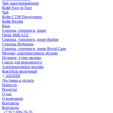
Чай пакетированный
Кофе Face to Face
Чай
Кофе СТМ Продсервис
Кофе Ricetta
Квас
Сиропы, топпинги, пюре
Пюре MIKALE
Сиропы, топпинги, пюре Barline
Сиропы Herbarista
Сиропы, топпинги, пюре Royal Cane
Молоко, альтернативное молоко
Цельное, сухое молоко
Смеси для мороженого
Альтернативное молоко
Коктейль молочный
АКЦИИ
Доставка и оплата
Новости
Рецепты
О нас
О компании
Контакты
Контакты
+7 912 699-70-70