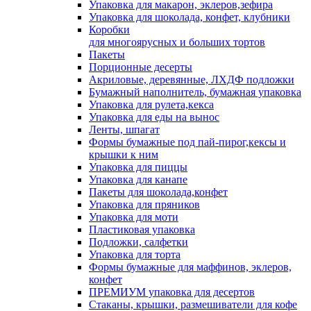
Упаковка для макарон, эклеров,зефира
Упаковка для шоколада, конфет, клубники
Коробки
для многоярусных и больших тортов
Пакеты
Порционные десерты
Акриловые, деревянные, ЛХДФ подложки
Бумажный наполнитель, бумажная упаковка
Упаковка для рулета,кекса
Упаковка для еды на вынос
Ленты, шпагат
Формы бумажные под пай-пирог,кексы и
крышки к ним
Упаковка для пиццы
Упаковка для канапе
Пакеты для шоколада,конфет
Упаковка для пряников
Упаковка для моти
Пластиковая упаковка
Подложки, салфетки
Упаковка для торта
Формы бумажные для маффинов, эклеров,
конфет
ПРЕМИУМ упаковка для десертов
Стаканы, крышки, размешиватели для кофе