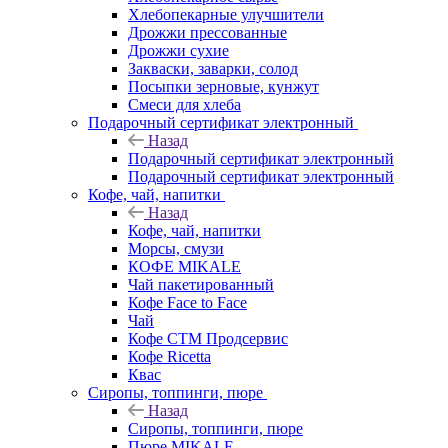
Хлебопекарные улучшители
Дрожжи прессованные
Дрожжи сухие
Закваски, заварки, солод
Посыпки зерновые, кунжут
Смеси для хлеба
Подарочный сертификат электронный
Назад
Подарочный сертификат электронный
Подарочный сертификат электронный
Кофе, чай, напитки
Назад
Кофе, чай, напитки
Морсы, смузи
КОФЕ MIKALE
Чай пакетированный
Кофе Face to Face
Чай
Кофе СТМ Продсервис
Кофе Ricetta
Квас
Сиропы, топпинги, пюре
Назад
Сиропы, топпинги, пюре
Пюре MIKALE