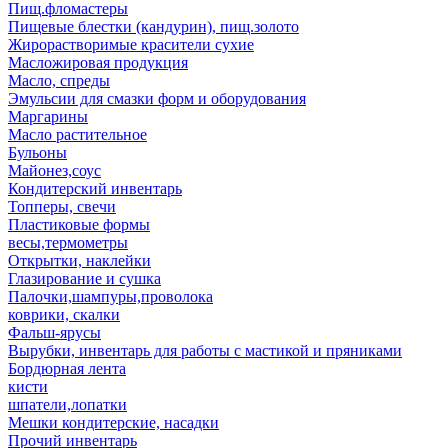
Пищ.фломастеры
Пищевые блестки (кандурин), пищ.золото
Жирорастворимые красители сухие
Масложировая продукция
Масло, спреды
Эмульсии для смазки форм и оборудования
Маргарины
Масло растительное
Бульоны
Майонез,соус
Кондитерский инвентарь
Топперы, свечи
Пластиковые формы
весы,термометры
Открытки, наклейки
Глазирование и сушка
Палочки,шампуры,проволока
коврики, скалки
Фальш-ярусы
Вырубки, инвентарь для работы с мастикой и пряниками
Бордюрная лента
кисти
шпатели,лопатки
Мешки кондитерские, насадки
Прочий инвентарь