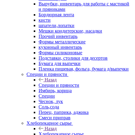
Вырубки, инвентарь для работы с мастикой
и пряниками
Бордюрная лента
кисти
шпатели,лопатки
Мешки кондитерские, насадки
Прочий инвентарь
Формы металлические
кухонный инвентарь
Формы силиконовые
Подставки, столики для десертов
Бумага для выпечки
Пленка пищевая, фольга, бумага д/выпечки
Специи и пряности
Назад
Специи и пряности
Имбирь, корица
Специи
Чеснок, лук
Соль,сода
Перец, паприка, аджика
Смеси приправ
Хлебопекарное сырье
Назад
Хлебопекарное сырье