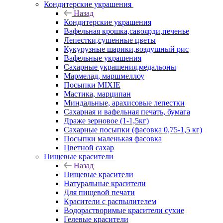
Кондитерские украшения
Назад
Кондитерские украшения
Вафельная крошка,савоярди,печенье
Лепестки,сушенные цветы
Кукурузные шарики,воздушный рис
Вафельные украшения
Сахарные украшения,медальоны
Мармелад, маршмеллоу
Посыпки MIXIE
Мастика, марципан
Миндальные, арахисовые лепестки
Сахарная и вафельная печать, бумага
Драже зерновое (1-1,5кг)
Сахарные посыпки (фасовка 0,75-1,5 кг)
Посыпки маленькая фасовка
Цветной сахар
Пищевые красители
Назад
Пищевые красители
Натуральные красители
Для пищевой печати
Красители с распылителем
Водорастворимые красители сухие
Гелевые красители