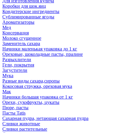
Для изготовления кулича
Коробки для шок.яиц
Кондитерские ингредиенты
Сублимированные ягоды
Ароматизаторы
Мед
Консервация
Молоко сгущенное
Заменитель сахара
Начинки маленькая упаковка до 1 кг
Ореховые, шоколадные пасты, пралине
Разрыхлители
Гели, покрытия
Загустители
Мука
Разные виды сахара,сиропы
Кокосовая стружка, ореховая мука
Мак
Начинки большая упаковка от 1 кг
Орехи, сухофрукты, цукаты
Пюре, пасты
Пасты Tatis
Сахарная пудра, нетающая сахарная пудра
Сливки животные
Сливки растительные