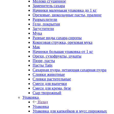
Молоко сгущенное
Заменитель сахара
Начинки маленькая упаковка до 1 кг
Ореховые, шоколадные пасты, пралине
Разрыхлители
Гели, покрытия
Загустители
Мука
Разные виды сахара,сиропы
Кокосовая стружка, ореховая мука
Мак
Начинки большая упаковка от 1 кг
Орехи, сухофрукты, цукаты
Пюре, пасты
Пасты Tatis
Сахарная пудра, нетающая сахарная пудра
Сливки животные
Сливки растительные
Смеси для выпечки
Смеси для крема, безе
Сыр творожный
Упаковка
Назад
Упаковка
Упаковка для капкейков и мусс.пирожных