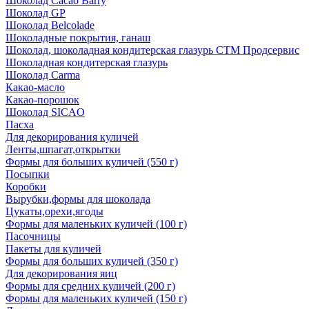
Шоколад Cacao Barry
Шоколад GP
Шоколад Belcolade
Шоколадные покрытия, ганаш
Шоколад, шоколадная кондитерская глазурь СТМ Продсервис
Шоколадная кондитерская глазурь
Шоколад Carma
Какао-масло
Какао-порошок
Шоколад SICAO
Пасха
Для декорирования куличей
Ленты,шпагат,открытки
Формы для больших куличей (550 г)
Посыпки
Коробки
Вырубки,формы для шоколада
Цукаты,орехи,ягоды
Формы для маленьких куличей (100 г)
Пасочницы
Пакеты для куличей
Формы для больших куличей (350 г)
Для декорирования яиц
Формы для средних куличей (200 г)
Формы для маленьких куличей (150 г)