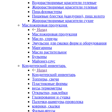
Водорастворимые красители гелевые
Жирорастворимые красители гелевые
Пищ.фломастеры
Пищевые блестки (кандурин), пищ.золото
Жирорастворимые красители сухие
Масложировая продукция
Назад
Масложировая продукция
Масло, спреды
Эмульсии для смазки форм и оборудования
Маргарины
Масло растительное
Бульоны
Майонез,соус
Кондитерский инвентарь
Назад
Кондитерский инвентарь
Топперы, свечи
Пластиковые формы
весы,термометры
Открытки, наклейки
Глазирование и сушка
Палочки,шампуры,проволока
коврики, скалки
Фальш-ярусы