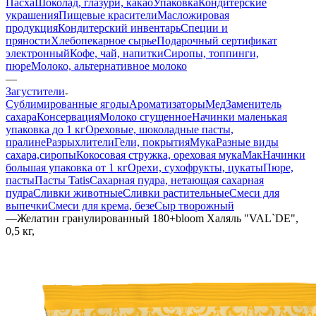
Пасха
Шоколад, глазури, какао
Упаковка
Кондитерские
украшения
Пищевые красители
Масложировая
продукция
Кондитерский инвентарь
Специи и
пряности
Хлебопекарное сырье
Подарочный сертификат
электронный
Кофе, чай, напитки
Сиропы, топпинги,
пюре
Молоко, альтернативное молоко
—
Загустители
Сублимированные ягоды
Ароматизаторы
Мед
Заменитель
сахара
Консервация
Молоко сгущенное
Начинки маленькая
упаковка до 1 кг
Ореховые, шоколадные пасты,
пралине
Разрыхлители
Гели, покрытия
Мука
Разные виды
сахара,сиропы
Кокосовая стружка, ореховая мука
Мак
Начинки
большая упаковка от 1 кг
Орехи, сухофрукты, цукаты
Пюре,
пасты
Пасты Tatis
Сахарная пудра, нетающая сахарная
пудра
Сливки животные
Сливки растительные
Смеси для
выпечки
Смеси для крема, безе
Сыр творожный
—
Желатин гранулированный 180+bloom Халяль "VAL`DE",
0,5 кг,