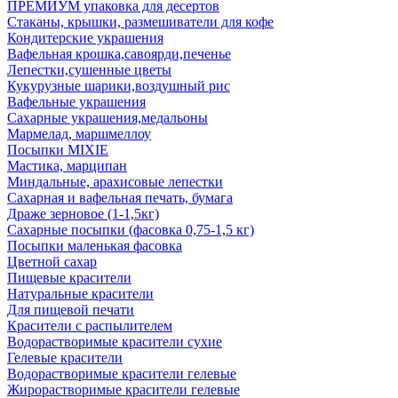
ПРЕМИУМ упаковка для десертов
Стаканы, крышки, размешиватели для кофе
Кондитерские украшения
Вафельная крошка,савоярди,печенье
Лепестки,сушенные цветы
Кукурузные шарики,воздушный рис
Вафельные украшения
Сахарные украшения,медальоны
Мармелад, маршмеллоу
Посыпки MIXIE
Мастика, марципан
Миндальные, арахисовые лепестки
Сахарная и вафельная печать, бумага
Драже зерновое (1-1,5кг)
Сахарные посыпки (фасовка 0,75-1,5 кг)
Посыпки маленькая фасовка
Цветной сахар
Пищевые красители
Натуральные красители
Для пищевой печати
Красители с распылителем
Водорастворимые красители сухие
Гелевые красители
Водорастворимые красители гелевые
Жирорастворимые красители гелевые