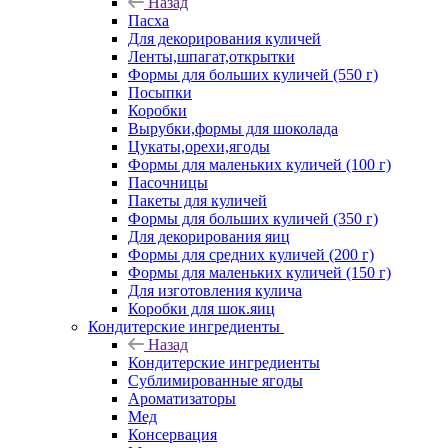
Назад
Пасха
Для декорирования куличей
Ленты,шпагат,открытки
Формы для больших куличей (550 г)
Посыпки
Коробки
Вырубки,формы для шоколада
Цукаты,орехи,ягоды
Формы для маленьких куличей (100 г)
Пасочницы
Пакеты для куличей
Формы для больших куличей (350 г)
Для декорирования яиц
Формы для средних куличей (200 г)
Формы для маленьких куличей (150 г)
Для изготовления кулича
Коробки для шок.яиц
Кондитерские ингредиенты
Назад
Кондитерские ингредиенты
Сублимированные ягоды
Ароматизаторы
Мед
Консервация