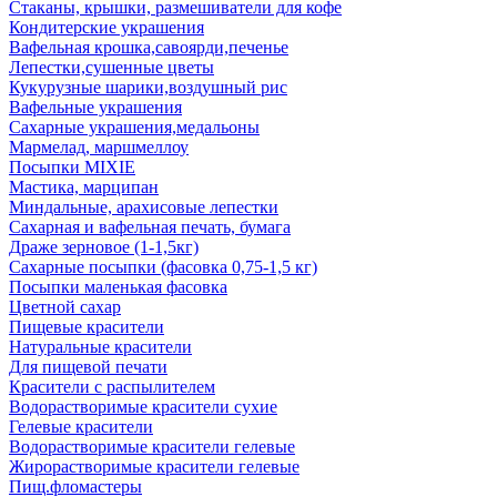
Стаканы, крышки, размешиватели для кофе
Кондитерские украшения
Вафельная крошка,савоярди,печенье
Лепестки,сушенные цветы
Кукурузные шарики,воздушный рис
Вафельные украшения
Сахарные украшения,медальоны
Мармелад, маршмеллоу
Посыпки MIXIE
Мастика, марципан
Миндальные, арахисовые лепестки
Сахарная и вафельная печать, бумага
Драже зерновое (1-1,5кг)
Сахарные посыпки (фасовка 0,75-1,5 кг)
Посыпки маленькая фасовка
Цветной сахар
Пищевые красители
Натуральные красители
Для пищевой печати
Красители с распылителем
Водорастворимые красители сухие
Гелевые красители
Водорастворимые красители гелевые
Жирорастворимые красители гелевые
Пищ.фломастеры