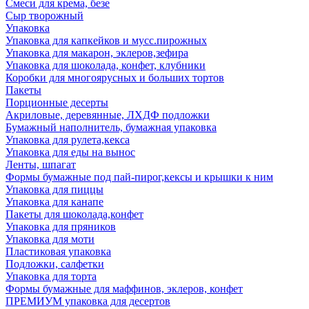
Смеси для крема, безе
Сыр творожный
Упаковка
Упаковка для капкейков и мусс.пирожных
Упаковка для макарон, эклеров,зефира
Упаковка для шоколада, конфет, клубники
Коробки для многоярусных и больших тортов
Пакеты
Порционные десерты
Акриловые, деревянные, ЛХДФ подложки
Бумажный наполнитель, бумажная упаковка
Упаковка для рулета,кекса
Упаковка для еды на вынос
Ленты, шпагат
Формы бумажные под пай-пирог,кексы и крышки к ним
Упаковка для пиццы
Упаковка для канапе
Пакеты для шоколада,конфет
Упаковка для пряников
Упаковка для моти
Пластиковая упаковка
Подложки, салфетки
Упаковка для торта
Формы бумажные для маффинов, эклеров, конфет
ПРЕМИУМ упаковка для десертов