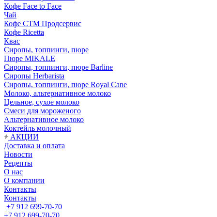
Кофе Face to Face
Чай
Кофе СТМ Продсервис
Кофе Ricetta
Квас
Сиропы, топпинги, пюре
Пюре MIKALE
Сиропы, топпинги, пюре Barline
Сиропы Herbarista
Сиропы, топпинги, пюре Royal Cane
Молоко, альтернативное молоко
Цельное, сухое молоко
Смеси для мороженого
Альтернативное молоко
Коктейль молочный
АКЦИИ
Доставка и оплата
Новости
Рецепты
О нас
О компании
Контакты
Контакты
+7 912 699-70-70
+7 912 699-70-70