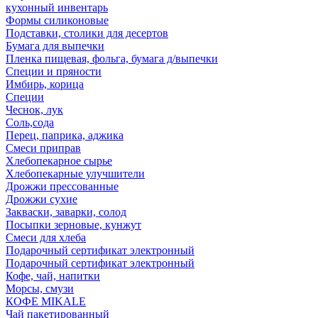
кухонный инвентарь
Формы силиконовые
Подставки, столики для десертов
Бумага для выпечки
Пленка пищевая, фольга, бумага д/выпечки
Специи и пряности
Имбирь, корица
Специи
Чеснок, лук
Соль,сода
Перец, паприка, аджика
Смеси приправ
Хлебопекарное сырье
Хлебопекарные улучшители
Дрожжи прессованные
Дрожжи сухие
Закваски, заварки, солод
Посыпки зерновые, кунжут
Смеси для хлеба
Подарочный сертификат электронный
Подарочный сертификат электронный
Кофе, чай, напитки
Морсы, смузи
КОФЕ MIKALE
Чай пакетированный