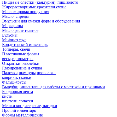
Пищевые блестки (кандурин), пищ.золото
Жирорастворимые красители сухие
Масложировая продукция
Масло, спреды
Эмульсии для смазки форм и оборудования
Маргарины
Масло растительное
Бульоны
Майонез,соус
Кондитерский инвентарь
Топперы, свечи
Пластиковые формы
весы,термометры
Открытки, наклейки
Глазирование и сушка
Палочки,шампуры,проволока
коврики, скалки
Фальш-ярусы
Вырубки, инвентарь для работы с мастикой и пряниками
Бордюрная лента
кисти
шпатели,лопатки
Мешки кондитерские, насадки
Прочий инвентарь
Формы металлические