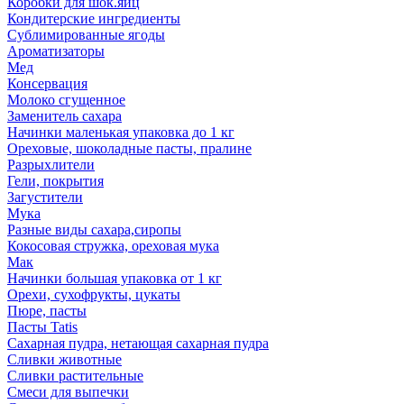
Коробки для шок.яиц
Кондитерские ингредиенты
Сублимированные ягоды
Ароматизаторы
Мед
Консервация
Молоко сгущенное
Заменитель сахара
Начинки маленькая упаковка до 1 кг
Ореховые, шоколадные пасты, пралине
Разрыхлители
Гели, покрытия
Загустители
Мука
Разные виды сахара,сиропы
Кокосовая стружка, ореховая мука
Мак
Начинки большая упаковка от 1 кг
Орехи, сухофрукты, цукаты
Пюре, пасты
Пасты Tatis
Сахарная пудра, нетающая сахарная пудра
Сливки животные
Сливки растительные
Смеси для выпечки