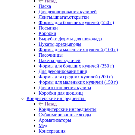
Назад
Пасха
Для декорирования куличей
Ленты,шпагат,открытки
Формы для больших куличей (550 г)
Посыпки
Коробки
Вырубки,формы для шоколада
Цукаты,орехи,ягоды
Формы для маленьких куличей (100 г)
Пасочницы
Пакеты для куличей
Формы для больших куличей (350 г)
Для декорирования яиц
Формы для средних куличей (200 г)
Формы для маленьких куличей (150 г)
Для изготовления кулича
Коробки для шок.яиц
Кондитерские ингредиенты
Назад
Кондитерские ингредиенты
Сублимированные ягоды
Ароматизаторы
Мед
Консервация