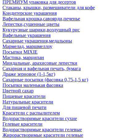
ПРЕМИУМ упаковка для десертов
Стаканы, крышки, размешиватели для кофе
Кондитерские украшения
Вафельная крошка,савоярди,печенье
Лепестки,сушенные цветы
Кукурузные шарики,воздушный рис
Вафельные украшения
Сахарные украшения,медальоны
Мармелад, маршмеллоу
Посыпки MIXIE
Мастика, марципан
Миндальные, арахисовые лепестки
Сахарная и вафельная печать, бумага
Драже зерновое (1-1,5кг)
Сахарные посыпки (фасовка 0,75-1,5 кг)
Посыпки маленькая фасовка
Цветной сахар
Пищевые красители
Натуральные красители
Для пищевой печати
Красители с распылителем
Водорастворимые красители сухие
Гелевые красители
Водорастворимые красители гелевые
Жирорастворимые красители гелевые