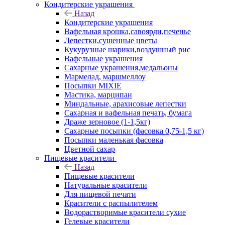
Кондитерские украшения
Назад
Кондитерские украшения
Вафельная крошка,савоярди,печенье
Лепестки,сушенные цветы
Кукурузные шарики,воздушный рис
Вафельные украшения
Сахарные украшения,медальоны
Мармелад, маршмеллоу
Посыпки MIXIE
Мастика, марципан
Миндальные, арахисовые лепестки
Сахарная и вафельная печать, бумага
Драже зерновое (1-1,5кг)
Сахарные посыпки (фасовка 0,75-1,5 кг)
Посыпки маленькая фасовка
Цветной сахар
Пищевые красители
Назад
Пищевые красители
Натуральные красители
Для пищевой печати
Красители с распылителем
Водорастворимые красители сухие
Гелевые красители