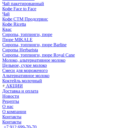
Чай пакетированный
Кофе Face to Face
Чай
Кофе СТМ Продсервис
Кофе Ricetta
Квас
Сиропы, топпинги, пюре
Пюре MIKALE
Сиропы, топпинги, пюре Barline
Сиропы Herbarista
Сиропы, топпинги, пюре Royal Cane
Молоко, альтернативное молоко
Цельное, сухое молоко
Смеси для мороженого
Альтернативное молоко
Коктейль молочный
АКЦИИ
Доставка и оплата
Новости
Рецепты
О нас
О компании
Контакты
Контакты
+7 912 699-70-70