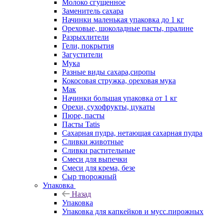
Молоко сгущенное
Заменитель сахара
Начинки маленькая упаковка до 1 кг
Ореховые, шоколадные пасты, пралине
Разрыхлители
Гели, покрытия
Загустители
Мука
Разные виды сахара,сиропы
Кокосовая стружка, ореховая мука
Мак
Начинки большая упаковка от 1 кг
Орехи, сухофрукты, цукаты
Пюре, пасты
Пасты Tatis
Сахарная пудра, нетающая сахарная пудра
Сливки животные
Сливки растительные
Смеси для выпечки
Смеси для крема, безе
Сыр творожный
Упаковка
Назад
Упаковка
Упаковка для капкейков и мусс.пирожных