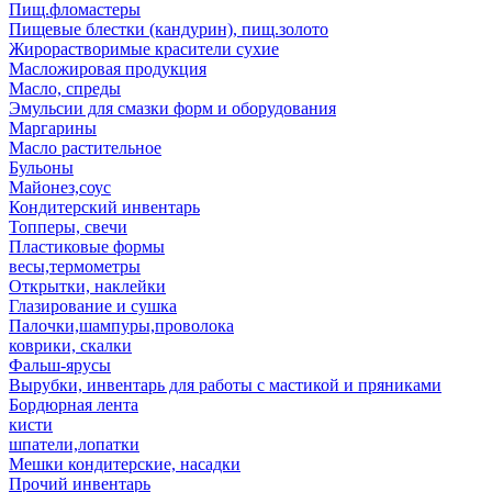
Пищ.фломастеры
Пищевые блестки (кандурин), пищ.золото
Жирорастворимые красители сухие
Масложировая продукция
Масло, спреды
Эмульсии для смазки форм и оборудования
Маргарины
Масло растительное
Бульоны
Майонез,соус
Кондитерский инвентарь
Топперы, свечи
Пластиковые формы
весы,термометры
Открытки, наклейки
Глазирование и сушка
Палочки,шампуры,проволока
коврики, скалки
Фальш-ярусы
Вырубки, инвентарь для работы с мастикой и пряниками
Бордюрная лента
кисти
шпатели,лопатки
Мешки кондитерские, насадки
Прочий инвентарь