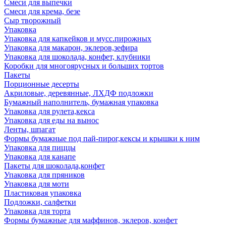
Смеси для выпечки
Смеси для крема, безе
Сыр творожный
Упаковка
Упаковка для капкейков и мусс.пирожных
Упаковка для макарон, эклеров,зефира
Упаковка для шоколада, конфет, клубники
Коробки для многоярусных и больших тортов
Пакеты
Порционные десерты
Акриловые, деревянные, ЛХДФ подложки
Бумажный наполнитель, бумажная упаковка
Упаковка для рулета,кекса
Упаковка для еды на вынос
Ленты, шпагат
Формы бумажные под пай-пирог,кексы и крышки к ним
Упаковка для пиццы
Упаковка для канапе
Пакеты для шоколада,конфет
Упаковка для пряников
Упаковка для моти
Пластиковая упаковка
Подложки, салфетки
Упаковка для торта
Формы бумажные для маффинов, эклеров, конфет