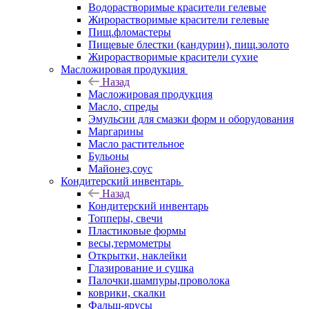
Водорастворимые красители гелевые
Жирорастворимые красители гелевые
Пищ.фломастеры
Пищевые блестки (кандурин), пищ.золото
Жирорастворимые красители сухие
Масложировая продукция
Назад
Масложировая продукция
Масло, спреды
Эмульсии для смазки форм и оборудования
Маргарины
Масло растительное
Бульоны
Майонез,соус
Кондитерский инвентарь
Назад
Кондитерский инвентарь
Топперы, свечи
Пластиковые формы
весы,термометры
Открытки, наклейки
Глазирование и сушка
Палочки,шампуры,проволока
коврики, скалки
Фальш-ярусы