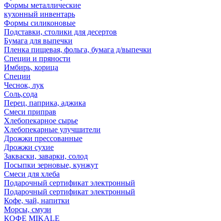
Формы металлические
кухонный инвентарь
Формы силиконовые
Подставки, столики для десертов
Бумага для выпечки
Пленка пищевая, фольга, бумага д/выпечки
Специи и пряности
Имбирь, корица
Специи
Чеснок, лук
Соль,сода
Перец, паприка, аджика
Смеси приправ
Хлебопекарное сырье
Хлебопекарные улучшители
Дрожжи прессованные
Дрожжи сухие
Закваски, заварки, солод
Посыпки зерновые, кунжут
Смеси для хлеба
Подарочный сертификат электронный
Подарочный сертификат электронный
Кофе, чай, напитки
Морсы, смузи
КОФЕ MIKALE