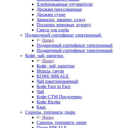
Хлебопекарные улучшители
Дрожжи прессованные
Дрожжи сухие
Закваски, заварки, солод
Посыпки зерновые, кунжут
Смеси для хлеба
Подарочный сертификат электронный
Назад
Подарочный сертификат электронный
Подарочный сертификат электронный
Кофе, чай, напитки
Назад
Кофе, чай, напитки
Морсы, смузи
КОФЕ MIKALE
Чай пакетированный
Кофе Face to Face
Чай
Кофе СТМ Продсервис
Кофе Ricetta
Квас
Сиропы, топпинги, пюре
Назад
Сиропы, топпинги, пюре
Пюре MIKALE