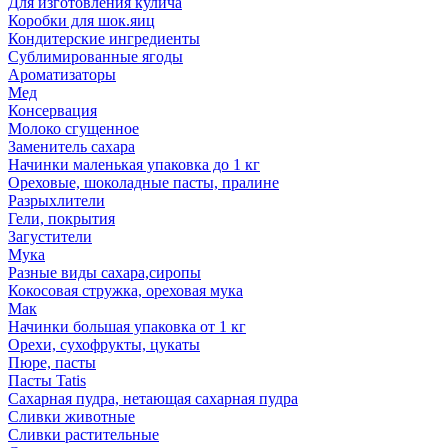
Для изготовления кулича
Коробки для шок.яиц
Кондитерские ингредиенты
Сублимированные ягоды
Ароматизаторы
Мед
Консервация
Молоко сгущенное
Заменитель сахара
Начинки маленькая упаковка до 1 кг
Ореховые, шоколадные пасты, пралине
Разрыхлители
Гели, покрытия
Загустители
Мука
Разные виды сахара,сиропы
Кокосовая стружка, ореховая мука
Мак
Начинки большая упаковка от 1 кг
Орехи, сухофрукты, цукаты
Пюре, пасты
Пасты Tatis
Сахарная пудра, нетающая сахарная пудра
Сливки животные
Сливки растительные