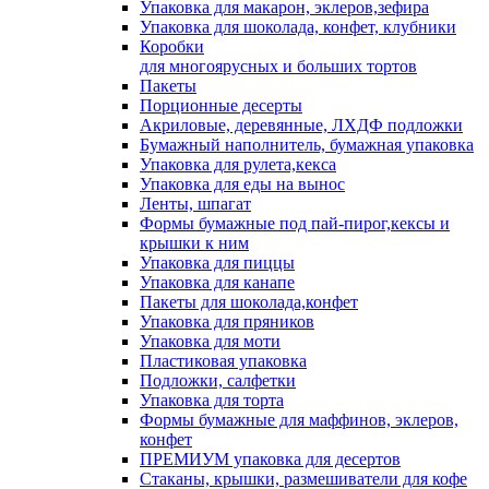
Упаковка для макарон, эклеров,зефира
Упаковка для шоколада, конфет, клубники
Коробки
для многоярусных и больших тортов
Пакеты
Порционные десерты
Акриловые, деревянные, ЛХДФ подложки
Бумажный наполнитель, бумажная упаковка
Упаковка для рулета,кекса
Упаковка для еды на вынос
Ленты, шпагат
Формы бумажные под пай-пирог,кексы и
крышки к ним
Упаковка для пиццы
Упаковка для канапе
Пакеты для шоколада,конфет
Упаковка для пряников
Упаковка для моти
Пластиковая упаковка
Подложки, салфетки
Упаковка для торта
Формы бумажные для маффинов, эклеров,
конфет
ПРЕМИУМ упаковка для десертов
Стаканы, крышки, размешиватели для кофе