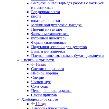
Вырубки, инвентарь для работы с мастикой
и пряниками
Бордюрная лента
кисти
шпатели,лопатки
Мешки кондитерские, насадки
Прочий инвентарь
Формы металлические
кухонный инвентарь
Формы силиконовые
Подставки, столики для десертов
Бумага для выпечки
Пленка пищевая, фольга, бумага д/выпечки
Специи и пряности
Назад
Специи и пряности
Имбирь, корица
Специи
Чеснок, лук
Соль,сода
Перец, паприка, аджика
Смеси приправ
Хлебопекарное сырье
Назад
Хлебопекарное сырье