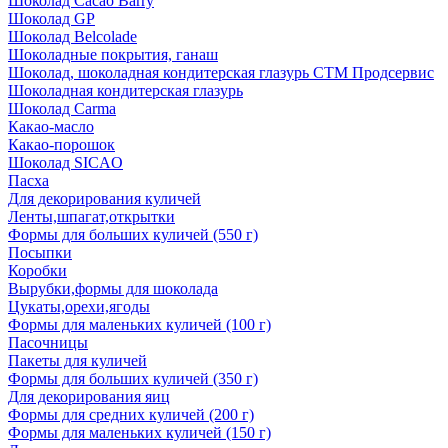
Шоколад Cacao Barry
Шоколад GP
Шоколад Belcolade
Шоколадные покрытия, ганаш
Шоколад, шоколадная кондитерская глазурь СТМ Продсервис
Шоколадная кондитерская глазурь
Шоколад Carma
Какао-масло
Какао-порошок
Шоколад SICAO
Пасха
Для декорирования куличей
Ленты,шпагат,открытки
Формы для больших куличей (550 г)
Посыпки
Коробки
Вырубки,формы для шоколада
Цукаты,орехи,ягоды
Формы для маленьких куличей (100 г)
Пасочницы
Пакеты для куличей
Формы для больших куличей (350 г)
Для декорирования яиц
Формы для средних куличей (200 г)
Формы для маленьких куличей (150 г)