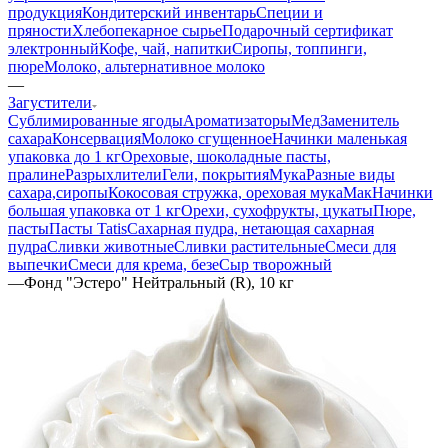
продукция
Кондитерский инвентарь
Специи и
пряности
Хлебопекарное сырье
Подарочный сертификат
электронный
Кофе, чай, напитки
Сиропы, топпинги,
пюре
Молоко, альтернативное молоко
—
Загустители
Сублимированные ягоды
Ароматизаторы
Мед
Заменитель
сахара
Консервация
Молоко сгущенное
Начинки маленькая
упаковка до 1 кг
Ореховые, шоколадные пасты,
пралине
Разрыхлители
Гели, покрытия
Мука
Разные виды
сахара,сиропы
Кокосовая стружка, ореховая мука
Мак
Начинки
большая упаковка от 1 кг
Орехи, сухофрукты, цукаты
Пюре,
пасты
Пасты Tatis
Сахарная пудра, нетающая сахарная
пудра
Сливки животные
Сливки растительные
Смеси для
выпечки
Смеси для крема, безе
Сыр творожный
—
Фонд "Эстеро" Нейтральный (R), 10 кг