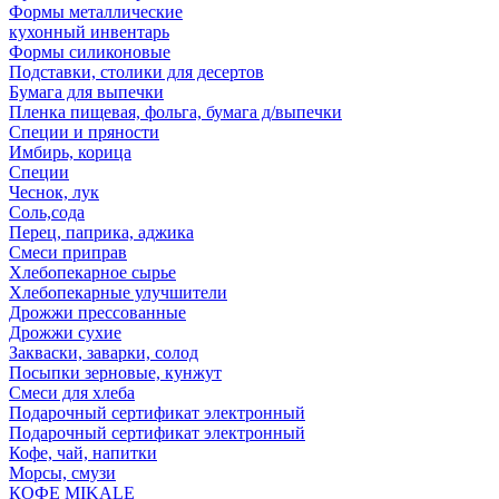
Формы металлические
кухонный инвентарь
Формы силиконовые
Подставки, столики для десертов
Бумага для выпечки
Пленка пищевая, фольга, бумага д/выпечки
Специи и пряности
Имбирь, корица
Специи
Чеснок, лук
Соль,сода
Перец, паприка, аджика
Смеси приправ
Хлебопекарное сырье
Хлебопекарные улучшители
Дрожжи прессованные
Дрожжи сухие
Закваски, заварки, солод
Посыпки зерновые, кунжут
Смеси для хлеба
Подарочный сертификат электронный
Подарочный сертификат электронный
Кофе, чай, напитки
Морсы, смузи
КОФЕ MIKALE