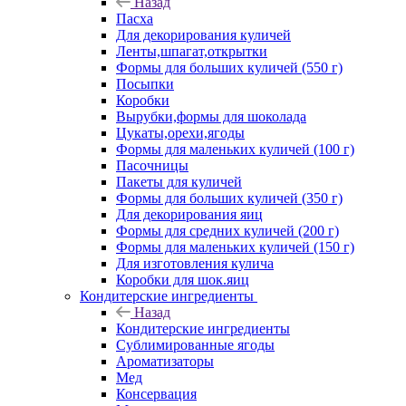
Назад
Пасха
Для декорирования куличей
Ленты,шпагат,открытки
Формы для больших куличей (550 г)
Посыпки
Коробки
Вырубки,формы для шоколада
Цукаты,орехи,ягоды
Формы для маленьких куличей (100 г)
Пасочницы
Пакеты для куличей
Формы для больших куличей (350 г)
Для декорирования яиц
Формы для средних куличей (200 г)
Формы для маленьких куличей (150 г)
Для изготовления кулича
Коробки для шок.яиц
Кондитерские ингредиенты
Назад
Кондитерские ингредиенты
Сублимированные ягоды
Ароматизаторы
Мед
Консервация