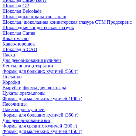
Шоколад Cacao Barry
Шоколад GP
Шоколад Belcolade
Шоколадные покрытия, ганаш
Шоколад, шоколадная кондитерская глазурь СТМ Продсервис
Шоколадная кондитерская глазурь
Шоколад Carma
Какао-масло
Какао-порошок
Шоколад SICAO
Пасха
Для декорирования куличей
Ленты,шпагат,открытки
Формы для больших куличей (550 г)
Посыпки
Коробки
Вырубки,формы для шоколада
Цукаты,орехи,ягоды
Формы для маленьких куличей (100 г)
Пасочницы
Пакеты для куличей
Формы для больших куличей (350 г)
Для декорирования яиц
Формы для средних куличей (200 г)
Формы для маленьких куличей (150 г)