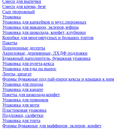
Смеси для выпечки
Смеси для крема, безе
Сыр творожный
Упаковка
Упаковка для капкейков и мусс.пирожных
Упаковка для макарон, эклеров,зефира
Упаковка для шоколада, конфет, клубники
Коробки для многоярусных и больших тортов
Пакеты
Порционные десерты
Акриловые, деревянные, ЛХДФ подложки
Бумажный наполнитель, бумажная упаковка
Упаковка для рулета,кекса
Упаковка для еды на вынос
Ленты, шпагат
Формы бумажные под пай-пирог,кексы и крышки к ним
Упаковка для пиццы
Упаковка для канапе
Пакеты для шоколада,конфет
Упаковка для пряников
Упаковка для моти
Пластиковая упаковка
Подложки, салфетки
Упаковка для торта
Формы бумажные для маффинов, эклеров, конфет