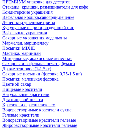
ПРЕМИУМ упаковка для десертов
Стаканы, крышки, размешиватели для кофе
Кондитерские украшения
Вафельная крошка,савоярди,печенье
Лепестки,сушенные цветы
Кукурузные шарики,воздушный рис
Вафельные украшения
Сахарные украшения,медальоны
Мармелад, маршмеллоу
Посыпки MIXIE
Мастика, марципан
Миндальные, арахисовые лепестки
Сахарная и вафельная печать, бумага
Драже зерновое (1-1,5кг)
Сахарные посыпки (фасовка 0,75-1,5 кг)
Посыпки маленькая фасовка
Цветной сахар
Пищевые красители
Натуральные красители
Для пищевой печати
Красители с распылителем
Водорастворимые красители сухие
Гелевые красители
Водорастворимые красители гелевые
Жирорастворимые красители гелевые