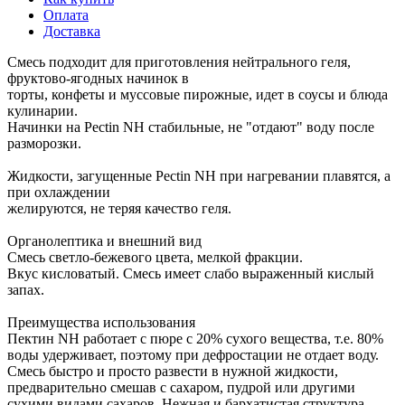
Оплата
Доставка
Смесь подходит для приготовления нейтрального геля,
фруктово-ягодных начинок в
торты, конфеты и муссовые пирожные, идет в соусы и блюда
кулинарии.
Начинки на Pectin NH стабильные, не "отдают" воду после
разморозки.
Жидкости, загущенные Pectin NH при нагревании плавятся, а
при охлаждении
желируются, не теряя качество геля.
Органолептика и внешний вид
Смесь светло-бежевого цвета, мелкой фракции.
Вкус кисловатый. Смесь имеет слабо выраженный кислый
запах.
Преимущества использования
Пектин NH работает с пюре с 20% сухого вещества, т.е. 80%
воды удерживает, поэтому при дефростации не отдает воду.
Смесь быстро и просто развести в нужной жидкости,
предварительно смешав с сахаром, пудрой или другими
сухими видами сахаров. Нежная и бархатистая структура.