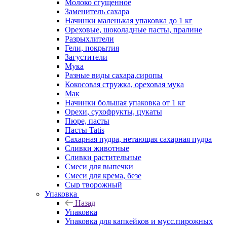
Молоко сгущенное
Заменитель сахара
Начинки маленькая упаковка до 1 кг
Ореховые, шоколадные пасты, пралине
Разрыхлители
Гели, покрытия
Загустители
Мука
Разные виды сахара,сиропы
Кокосовая стружка, ореховая мука
Мак
Начинки большая упаковка от 1 кг
Орехи, сухофрукты, цукаты
Пюре, пасты
Пасты Tatis
Сахарная пудра, нетающая сахарная пудра
Сливки животные
Сливки растительные
Смеси для выпечки
Смеси для крема, безе
Сыр творожный
Упаковка
Назад
Упаковка
Упаковка для капкейков и мусс.пирожных