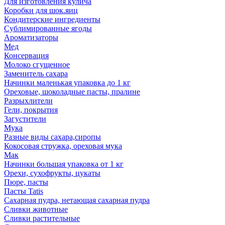
Для изготовления кулича
Коробки для шок.яиц
Кондитерские ингредиенты
Сублимированные ягоды
Ароматизаторы
Мед
Консервация
Молоко сгущенное
Заменитель сахара
Начинки маленькая упаковка до 1 кг
Ореховые, шоколадные пасты, пралине
Разрыхлители
Гели, покрытия
Загустители
Мука
Разные виды сахара,сиропы
Кокосовая стружка, ореховая мука
Мак
Начинки большая упаковка от 1 кг
Орехи, сухофрукты, цукаты
Пюре, пасты
Пасты Tatis
Сахарная пудра, нетающая сахарная пудра
Сливки животные
Сливки растительные