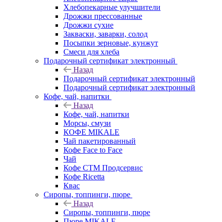
Хлебопекарные улучшители
Дрожжи прессованные
Дрожжи сухие
Закваски, заварки, солод
Посыпки зерновые, кунжут
Смеси для хлеба
Подарочный сертификат электронный
Назад
Подарочный сертификат электронный
Подарочный сертификат электронный
Кофе, чай, напитки
Назад
Кофе, чай, напитки
Морсы, смузи
КОФЕ MIKALE
Чай пакетированный
Кофе Face to Face
Чай
Кофе СТМ Продсервис
Кофе Ricetta
Квас
Сиропы, топпинги, пюре
Назад
Сиропы, топпинги, пюре
Пюре MIKALE