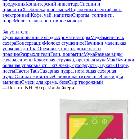
продукция
Кондитерский инвентарь
Специи и
пряности
Хлебопекарное сырье
Подарочный сертификат
электронный
Кофе, чай, напитки
Сиропы, топпинги,
пюре
Молоко, альтернативное молоко
—
Загустители
Сублимированные ягоды
Ароматизаторы
Мед
Заменитель
сахара
Консервация
Молоко сгущенное
Начинки маленькая
упаковка до 1 кг
Ореховые, шоколадные пасты,
пралине
Разрыхлители
Гели, покрытия
Мука
Разные виды
сахара,сиропы
Кокосовая стружка, ореховая мука
Мак
Начинки
большая упаковка от 1 кг
Орехи, сухофрукты, цукаты
Пюре,
пасты
Пасты Tatis
Сахарная пудра, нетающая сахарная
пудра
Сливки животные
Сливки растительные
Смеси для
выпечки
Смеси для крема, безе
Сыр творожный
—
Пектин NH, 50 гр. ИльБейкери