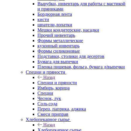
Вырубки, инвентарь для работы с мастикой
и пряниками
Бордюрная лента
кисти
шпатели,лопатки
Мешки кондитерские, насадки
Прочий инвентарь
Формы металлические
кухонный инвентарь
Формы силиконовые
Подставки, столики для десертов
Бумага для выпечки
Пленка пищевая, фольга, бумага д/выпечки
Специи и пряности
Назад
Специи и пряности
Имбирь, корица
Специи
Чеснок, лук
Соль,сода
Перец, паприка, аджика
Смеси приправ
Хлебопекарное сырье
Назад
Хлебопекарное сырье