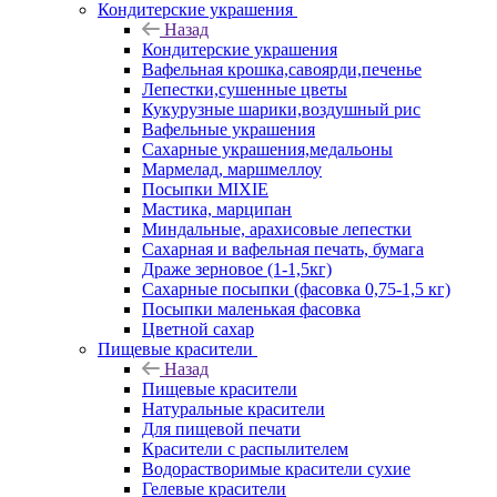
Кондитерские украшения
Назад
Кондитерские украшения
Вафельная крошка,савоярди,печенье
Лепестки,сушенные цветы
Кукурузные шарики,воздушный рис
Вафельные украшения
Сахарные украшения,медальоны
Мармелад, маршмеллоу
Посыпки MIXIE
Мастика, марципан
Миндальные, арахисовые лепестки
Сахарная и вафельная печать, бумага
Драже зерновое (1-1,5кг)
Сахарные посыпки (фасовка 0,75-1,5 кг)
Посыпки маленькая фасовка
Цветной сахар
Пищевые красители
Назад
Пищевые красители
Натуральные красители
Для пищевой печати
Красители с распылителем
Водорастворимые красители сухие
Гелевые красители