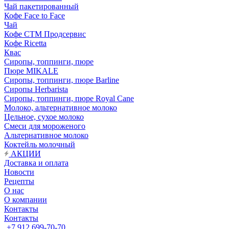
Чай пакетированный
Кофе Face to Face
Чай
Кофе СТМ Продсервис
Кофе Ricetta
Квас
Сиропы, топпинги, пюре
Пюре MIKALE
Сиропы, топпинги, пюре Barline
Сиропы Herbarista
Сиропы, топпинги, пюре Royal Cane
Молоко, альтернативное молоко
Цельное, сухое молоко
Смеси для мороженого
Альтернативное молоко
Коктейль молочный
АКЦИИ
Доставка и оплата
Новости
Рецепты
О нас
О компании
Контакты
Контакты
+7 912 699-70-70