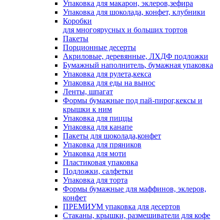
Упаковка для макарон, эклеров,зефира
Упаковка для шоколада, конфет, клубники
Коробки
для многоярусных и больших тортов
Пакеты
Порционные десерты
Акриловые, деревянные, ЛХДФ подложки
Бумажный наполнитель, бумажная упаковка
Упаковка для рулета,кекса
Упаковка для еды на вынос
Ленты, шпагат
Формы бумажные под пай-пирог,кексы и
крышки к ним
Упаковка для пиццы
Упаковка для канапе
Пакеты для шоколада,конфет
Упаковка для пряников
Упаковка для моти
Пластиковая упаковка
Подложки, салфетки
Упаковка для торта
Формы бумажные для маффинов, эклеров,
конфет
ПРЕМИУМ упаковка для десертов
Стаканы, крышки, размешиватели для кофе