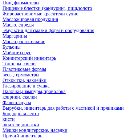
Пищ.фломастеры
Пищевые блестки (кандурин), пищ.золото
Жирорастворимые красители сухие
Масложировая продукция
Масло, спреды
Эмульсии для смазки форм и оборудования
Маргарины
Масло растительное
Бульоны
Майонез,соус
Кондитерский инвентарь
Топперы, свечи
Пластиковые формы
весы,термометры
Открытки, наклейки
Глазирование и сушка
Палочки,шампуры,проволока
коврики, скалки
Фальш-ярусы
Вырубки, инвентарь для работы с мастикой и пряниками
Бордюрная лента
кисти
шпатели,лопатки
Мешки кондитерские, насадки
Прочий инвентарь