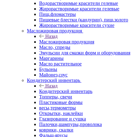
Водорастворимые красители гелевые
Жирорастворимые красители гелевые
Пищ.фломастеры
Пищевые блестки (кандурин), пищ.золото
Жирорастворимые красители сухие
Масложировая продукция
Назад
Масложировая продукция
Масло, спреды
Эмульсии для смазки форм и оборудования
Маргарины
Масло растительное
Бульоны
Майонез,соус
Кондитерский инвентарь
Назад
Кондитерский инвентарь
Топперы, свечи
Пластиковые формы
весы,термометры
Открытки, наклейки
Глазирование и сушка
Палочки,шампуры,проволока
коврики, скалки
Фальш-ярусы