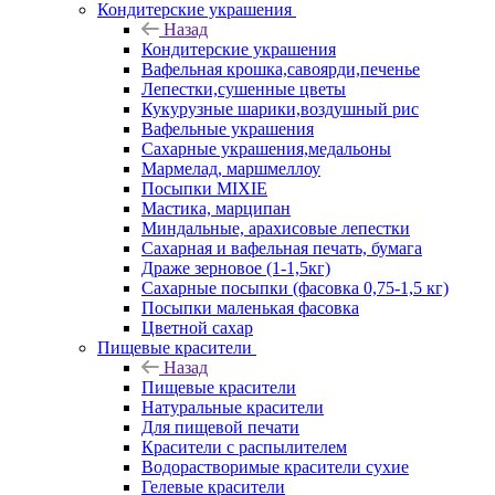
Кондитерские украшения
Назад
Кондитерские украшения
Вафельная крошка,савоярди,печенье
Лепестки,сушенные цветы
Кукурузные шарики,воздушный рис
Вафельные украшения
Сахарные украшения,медальоны
Мармелад, маршмеллоу
Посыпки MIXIE
Мастика, марципан
Миндальные, арахисовые лепестки
Сахарная и вафельная печать, бумага
Драже зерновое (1-1,5кг)
Сахарные посыпки (фасовка 0,75-1,5 кг)
Посыпки маленькая фасовка
Цветной сахар
Пищевые красители
Назад
Пищевые красители
Натуральные красители
Для пищевой печати
Красители с распылителем
Водорастворимые красители сухие
Гелевые красители