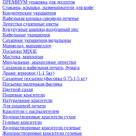
ПРЕМИУМ упаковка для десертов
Стаканы, крышки, размешиватели для кофе
Кондитерские украшения
Вафельная крошка,савоярди,печенье
Лепестки,сушенные цветы
Кукурузные шарики,воздушный рис
Вафельные украшения
Сахарные украшения,медальоны
Мармелад, маршмеллоу
Посыпки MIXIE
Мастика, марципан
Миндальные, арахисовые лепестки
Сахарная и вафельная печать, бумага
Драже зерновое (1-1,5кг)
Сахарные посыпки (фасовка 0,75-1,5 кг)
Посыпки маленькая фасовка
Цветной сахар
Пищевые красители
Натуральные красители
Для пищевой печати
Красители с распылителем
Водорастворимые красители сухие
Гелевые красители
Водорастворимые красители гелевые
Жирорастворимые красители гелевые