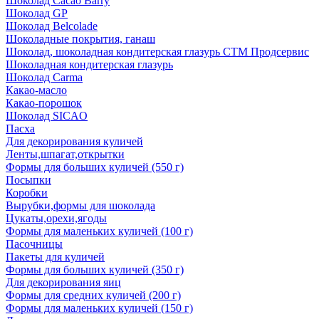
Шоколад Cacao Barry
Шоколад GP
Шоколад Belcolade
Шоколадные покрытия, ганаш
Шоколад, шоколадная кондитерская глазурь СТМ Продсервис
Шоколадная кондитерская глазурь
Шоколад Carma
Какао-масло
Какао-порошок
Шоколад SICAO
Пасха
Для декорирования куличей
Ленты,шпагат,открытки
Формы для больших куличей (550 г)
Посыпки
Коробки
Вырубки,формы для шоколада
Цукаты,орехи,ягоды
Формы для маленьких куличей (100 г)
Пасочницы
Пакеты для куличей
Формы для больших куличей (350 г)
Для декорирования яиц
Формы для средних куличей (200 г)
Формы для маленьких куличей (150 г)