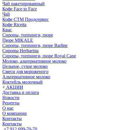
Чай пакетированный
Кофе Face to Face
Чай
Кофе СТМ Продсервис
Кофе Ricetta
Квас
Сиропы, топпинги, пюре
Пюре MIKALE
Сиропы, топпинги, пюре Barline
Сиропы Herbarista
Сиропы, топпинги, пюре Royal Cane
Молоко, альтернативное молоко
Цельное, сухое молоко
Смеси для мороженого
Альтернативное молоко
Коктейль молочный
АКЦИИ
Доставка и оплата
Новости
Рецепты
О нас
О компании
Контакты
Контакты
+7 912 699-70-70