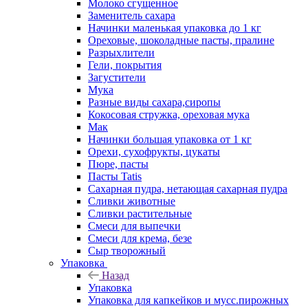
Молоко сгущенное
Заменитель сахара
Начинки маленькая упаковка до 1 кг
Ореховые, шоколадные пасты, пралине
Разрыхлители
Гели, покрытия
Загустители
Мука
Разные виды сахара,сиропы
Кокосовая стружка, ореховая мука
Мак
Начинки большая упаковка от 1 кг
Орехи, сухофрукты, цукаты
Пюре, пасты
Пасты Tatis
Сахарная пудра, нетающая сахарная пудра
Сливки животные
Сливки растительные
Смеси для выпечки
Смеси для крема, безе
Сыр творожный
Упаковка
Назад
Упаковка
Упаковка для капкейков и мусс.пирожных