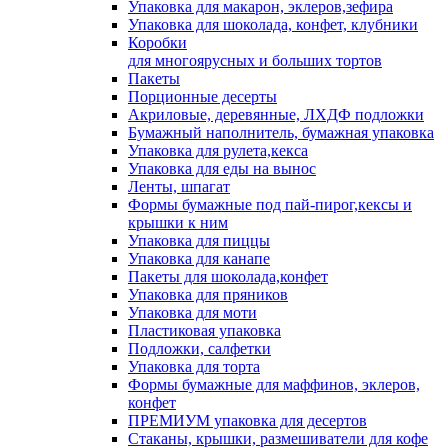
Упаковка для макарон, эклеров,зефира
Упаковка для шоколада, конфет, клубники
Коробки
для многоярусных и больших тортов
Пакеты
Порционные десерты
Акриловые, деревянные, ЛХДФ подложки
Бумажный наполнитель, бумажная упаковка
Упаковка для рулета,кекса
Упаковка для еды на вынос
Ленты, шпагат
Формы бумажные под пай-пирог,кексы и
крышки к ним
Упаковка для пиццы
Упаковка для канапе
Пакеты для шоколада,конфет
Упаковка для пряников
Упаковка для моти
Пластиковая упаковка
Подложки, салфетки
Упаковка для торта
Формы бумажные для маффинов, эклеров,
конфет
ПРЕМИУМ упаковка для десертов
Стаканы, крышки, размешиватели для кофе