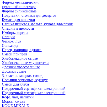
Формы металлические
кухонный инвентарь
Формы силиконовые
Подставки, столики для десертов
Бумага для выпечки
Пленка пищевая, фольга, бумага д/выпечки
Специи и пряности
Имбирь, корица
Специи
Чеснок, лук
Соль,сода
Перец, паприка, аджика
Смеси приправ
Хлебопекарное сырье
Хлебопекарные улучшители
Дрожжи прессованные
Дрожжи сухие
Закваски, заварки, солод
Посыпки зерновые, кунжут
Смеси для хлеба
Подарочный сертификат электронный
Подарочный сертификат электронный
Кофе, чай, напитки
Морсы, смузи
КОФЕ MIKALE