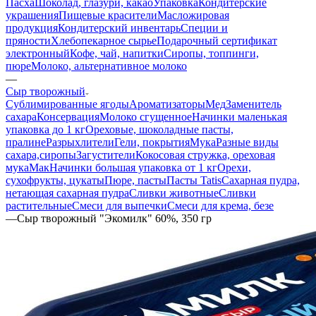
Пасха
Шоколад, глазури, какао
Упаковка
Кондитерские
украшения
Пищевые красители
Масложировая
продукция
Кондитерский инвентарь
Специи и
пряности
Хлебопекарное сырье
Подарочный сертификат
электронный
Кофе, чай, напитки
Сиропы, топпинги,
пюре
Молоко, альтернативное молоко
—
Сыр творожный
Сублимированные ягоды
Ароматизаторы
Мед
Заменитель
сахара
Консервация
Молоко сгущенное
Начинки маленькая
упаковка до 1 кг
Ореховые, шоколадные пасты,
пралине
Разрыхлители
Гели, покрытия
Мука
Разные виды
сахара,сиропы
Загустители
Кокосовая стружка, ореховая
мука
Мак
Начинки большая упаковка от 1 кг
Орехи,
сухофрукты, цукаты
Пюре, пасты
Пасты Tatis
Сахарная пудра,
нетающая сахарная пудра
Сливки животные
Сливки
растительные
Смеси для выпечки
Смеси для крема, безе
—
Сыр творожный "Экомилк" 60%, 350 гр