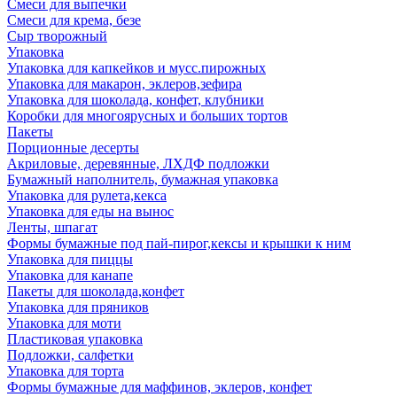
Смеси для выпечки
Смеси для крема, безе
Сыр творожный
Упаковка
Упаковка для капкейков и мусс.пирожных
Упаковка для макарон, эклеров,зефира
Упаковка для шоколада, конфет, клубники
Коробки для многоярусных и больших тортов
Пакеты
Порционные десерты
Акриловые, деревянные, ЛХДФ подложки
Бумажный наполнитель, бумажная упаковка
Упаковка для рулета,кекса
Упаковка для еды на вынос
Ленты, шпагат
Формы бумажные под пай-пирог,кексы и крышки к ним
Упаковка для пиццы
Упаковка для канапе
Пакеты для шоколада,конфет
Упаковка для пряников
Упаковка для моти
Пластиковая упаковка
Подложки, салфетки
Упаковка для торта
Формы бумажные для маффинов, эклеров, конфет