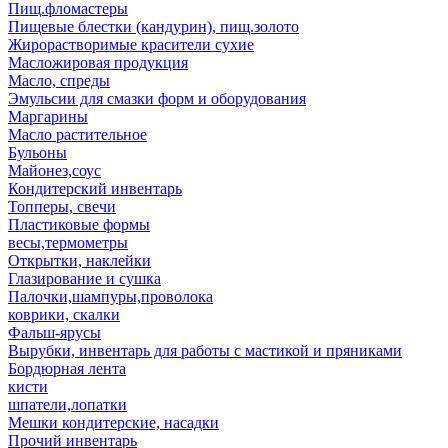
Пищ.фломастеры
Пищевые блестки (кандурин), пищ.золото
Жирорастворимые красители сухие
Масложировая продукция
Масло, спреды
Эмульсии для смазки форм и оборудования
Маргарины
Масло растительное
Бульоны
Майонез,соус
Кондитерский инвентарь
Топперы, свечи
Пластиковые формы
весы,термометры
Открытки, наклейки
Глазирование и сушка
Палочки,шампуры,проволока
коврики, скалки
Фальш-ярусы
Вырубки, инвентарь для работы с мастикой и пряниками
Бордюрная лента
кисти
шпатели,лопатки
Мешки кондитерские, насадки
Прочий инвентарь