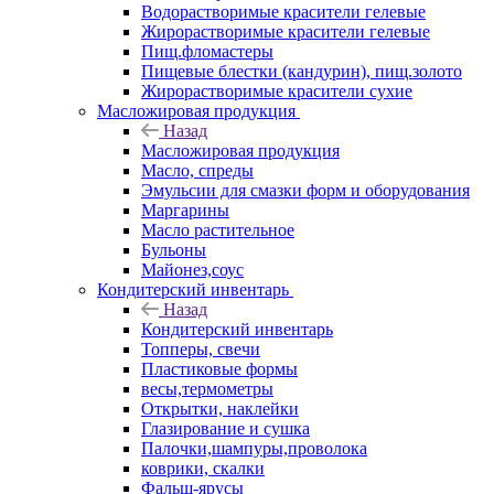
Водорастворимые красители гелевые
Жирорастворимые красители гелевые
Пищ.фломастеры
Пищевые блестки (кандурин), пищ.золото
Жирорастворимые красители сухие
Масложировая продукция
Назад
Масложировая продукция
Масло, спреды
Эмульсии для смазки форм и оборудования
Маргарины
Масло растительное
Бульоны
Майонез,соус
Кондитерский инвентарь
Назад
Кондитерский инвентарь
Топперы, свечи
Пластиковые формы
весы,термометры
Открытки, наклейки
Глазирование и сушка
Палочки,шампуры,проволока
коврики, скалки
Фальш-ярусы