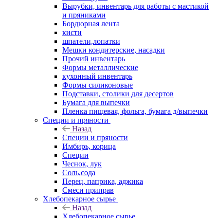
Вырубки, инвентарь для работы с мастикой
и пряниками
Бордюрная лента
кисти
шпатели,лопатки
Мешки кондитерские, насадки
Прочий инвентарь
Формы металлические
кухонный инвентарь
Формы силиконовые
Подставки, столики для десертов
Бумага для выпечки
Пленка пищевая, фольга, бумага д/выпечки
Специи и пряности
Назад
Специи и пряности
Имбирь, корица
Специи
Чеснок, лук
Соль,сода
Перец, паприка, аджика
Смеси приправ
Хлебопекарное сырье
Назад
Хлебопекарное сырье