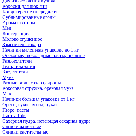
Для изготовления кулича
Коробки для шок.яиц
Кондитерские ингредиенты
Сублимированные ягоды
Ароматизаторы
Мед
Консервация
Молоко сгущенное
Заменитель сахара
Начинки маленькая упаковка до 1 кг
Ореховые, шоколадные пасты, пралине
Разрыхлители
Гели, покрытия
Загустители
Мука
Разные виды сахара,сиропы
Кокосовая стружка, ореховая мука
Мак
Начинки большая упаковка от 1 кг
Орехи, сухофрукты, цукаты
Пюре, пасты
Пасты Tatis
Сахарная пудра, нетающая сахарная пудра
Сливки животные
Сливки растительные