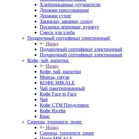
Хлебопекарные улучшители
Дрожжи прессованные
Дрожжи сухие
Закваски, заварки, солод
Посыпки зерновые, кунжут
Смеси для хлеба
Подарочный сертификат электронный
Назад
Подарочный сертификат электронный
Подарочный сертификат электронный
Кофе, чай, напитки
Назад
Кофе, чай, напитки
Морсы, смузи
КОФЕ MIKALE
Чай пакетированный
Кофе Face to Face
Чай
Кофе СТМ Продсервис
Кофе Ricetta
Квас
Сиропы, топпинги, пюре
Назад
Сиропы, топпинги, пюре
Пюре MIKALE