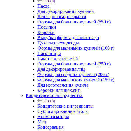
Назад
Пасха
Для декорирования куличей
Ленты,шпагат,открытки
Формы для больших куличей (550 г)
Посыпки
Коробки
Вырубки,формы для шоколада
Цукаты,орехи,ягоды
Формы для маленьких куличей (100 г)
Пасочницы
Пакеты для куличей
Формы для больших куличей (350 г)
Для декорирования яиц
Формы для средних куличей (200 г)
Формы для маленьких куличей (150 г)
Для изготовления кулича
Коробки для шок.яиц
Кондитерские ингредиенты
Назад
Кондитерские ингредиенты
Сублимированные ягоды
Ароматизаторы
Мед
Консервация