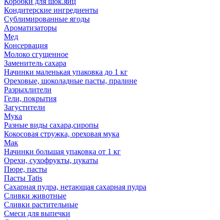
Коробки для шок.яиц
Кондитерские ингредиенты
Сублимированные ягоды
Ароматизаторы
Мед
Консервация
Молоко сгущенное
Заменитель сахара
Начинки маленькая упаковка до 1 кг
Ореховые, шоколадные пасты, пралине
Разрыхлители
Гели, покрытия
Загустители
Мука
Разные виды сахара,сиропы
Кокосовая стружка, ореховая мука
Мак
Начинки большая упаковка от 1 кг
Орехи, сухофрукты, цукаты
Пюре, пасты
Пасты Tatis
Сахарная пудра, нетающая сахарная пудра
Сливки животные
Сливки растительные
Смеси для выпечки