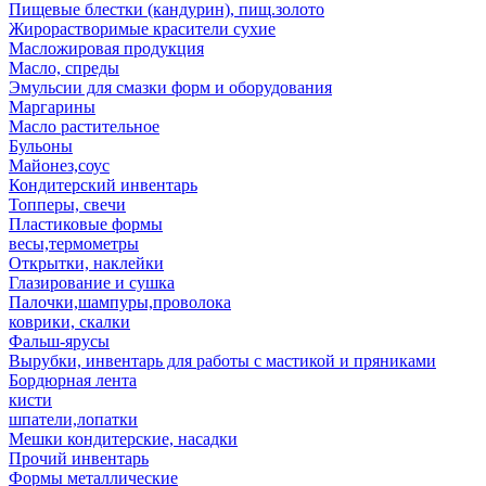
Пищевые блестки (кандурин), пищ.золото
Жирорастворимые красители сухие
Масложировая продукция
Масло, спреды
Эмульсии для смазки форм и оборудования
Маргарины
Масло растительное
Бульоны
Майонез,соус
Кондитерский инвентарь
Топперы, свечи
Пластиковые формы
весы,термометры
Открытки, наклейки
Глазирование и сушка
Палочки,шампуры,проволока
коврики, скалки
Фальш-ярусы
Вырубки, инвентарь для работы с мастикой и пряниками
Бордюрная лента
кисти
шпатели,лопатки
Мешки кондитерские, насадки
Прочий инвентарь
Формы металлические