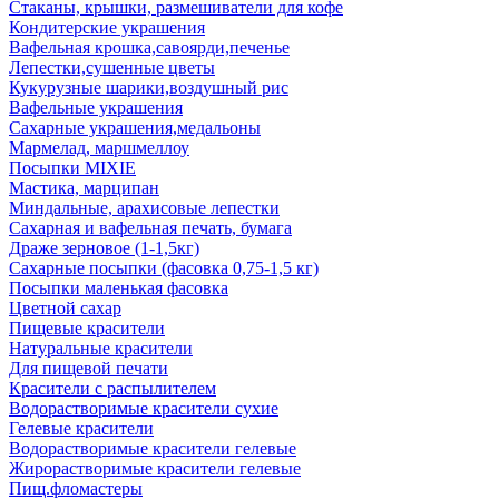
Стаканы, крышки, размешиватели для кофе
Кондитерские украшения
Вафельная крошка,савоярди,печенье
Лепестки,сушенные цветы
Кукурузные шарики,воздушный рис
Вафельные украшения
Сахарные украшения,медальоны
Мармелад, маршмеллоу
Посыпки MIXIE
Мастика, марципан
Миндальные, арахисовые лепестки
Сахарная и вафельная печать, бумага
Драже зерновое (1-1,5кг)
Сахарные посыпки (фасовка 0,75-1,5 кг)
Посыпки маленькая фасовка
Цветной сахар
Пищевые красители
Натуральные красители
Для пищевой печати
Красители с распылителем
Водорастворимые красители сухие
Гелевые красители
Водорастворимые красители гелевые
Жирорастворимые красители гелевые
Пищ.фломастеры