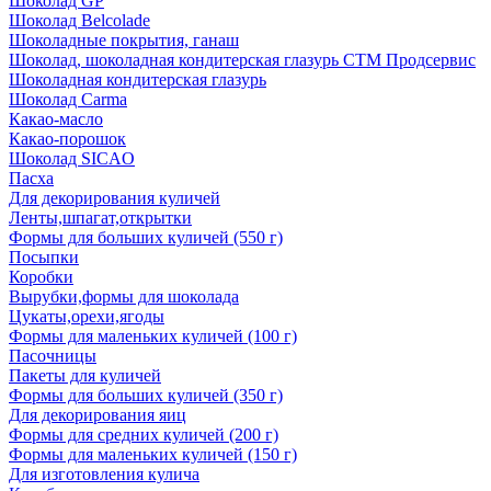
Шоколад GP
Шоколад Belcolade
Шоколадные покрытия, ганаш
Шоколад, шоколадная кондитерская глазурь СТМ Продсервис
Шоколадная кондитерская глазурь
Шоколад Carma
Какао-масло
Какао-порошок
Шоколад SICAO
Пасха
Для декорирования куличей
Ленты,шпагат,открытки
Формы для больших куличей (550 г)
Посыпки
Коробки
Вырубки,формы для шоколада
Цукаты,орехи,ягоды
Формы для маленьких куличей (100 г)
Пасочницы
Пакеты для куличей
Формы для больших куличей (350 г)
Для декорирования яиц
Формы для средних куличей (200 г)
Формы для маленьких куличей (150 г)
Для изготовления кулича