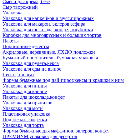
Смеси для крема, безе
Сыр творожный
Упаковка
Упаковка для капкейков и мусс.пирожных
Упаковка для макарон, эклеров,зефира
Упаковка для шоколада, конфет, клубники
Коробки для многоярусных и больших тортов
Пакеты
Порционные десерты
Акриловые, деревянные, ЛХДФ подложки
Бумажный наполнитель, бумажная упаковка
Упаковка для рулета,кекса
Упаковка для еды на вынос
Ленты, шпагат
Формы бумажные под пай-пирог,кексы и крышки к ним
Упаковка для пиццы
Упаковка для канапе
Пакеты для шоколада,конфет
Упаковка для пряников
Упаковка для моти
Пластиковая упаковка
Подложки, салфетки
Упаковка для торта
Формы бумажные для маффинов, эклеров, конфет
ПРЕМИУМ упаковка для десертов