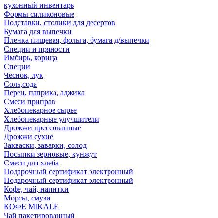
кухонный инвентарь
Формы силиконовые
Подставки, столики для десертов
Бумага для выпечки
Пленка пищевая, фольга, бумага д/выпечки
Специи и пряности
Имбирь, корица
Специи
Чеснок, лук
Соль,сода
Перец, паприка, аджика
Смеси приправ
Хлебопекарное сырье
Хлебопекарные улучшители
Дрожжи прессованные
Дрожжи сухие
Закваски, заварки, солод
Посыпки зерновые, кунжут
Смеси для хлеба
Подарочный сертификат электронный
Подарочный сертификат электронный
Кофе, чай, напитки
Морсы, смузи
КОФЕ MIKALE
Чай пакетированный