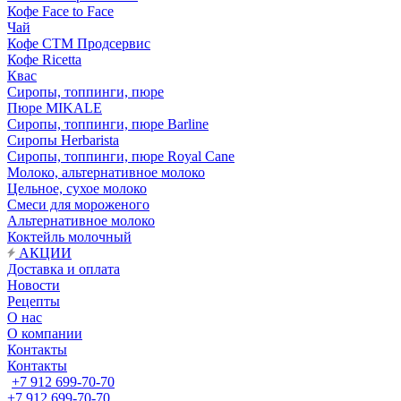
Кофе Face to Face
Чай
Кофе СТМ Продсервис
Кофе Ricetta
Квас
Сиропы, топпинги, пюре
Пюре MIKALE
Сиропы, топпинги, пюре Barline
Сиропы Herbarista
Сиропы, топпинги, пюре Royal Cane
Молоко, альтернативное молоко
Цельное, сухое молоко
Смеси для мороженого
Альтернативное молоко
Коктейль молочный
АКЦИИ
Доставка и оплата
Новости
Рецепты
О нас
О компании
Контакты
Контакты
+7 912 699-70-70
+7 912 699-70-70