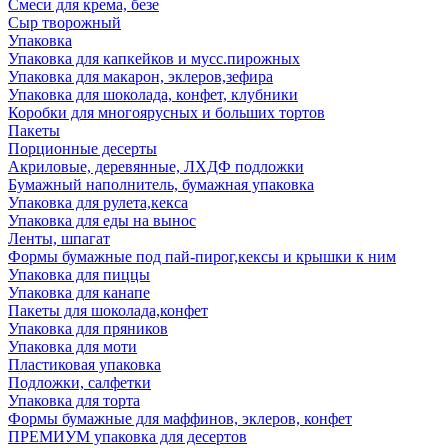
Смеси для крема, безе
Сыр творожный
Упаковка
Упаковка для капкейков и мусс.пирожных
Упаковка для макарон, эклеров,зефира
Упаковка для шоколада, конфет, клубники
Коробки для многоярусных и больших тортов
Пакеты
Порционные десерты
Акриловые, деревянные, ЛХДФ подложки
Бумажный наполнитель, бумажная упаковка
Упаковка для рулета,кекса
Упаковка для еды на вынос
Ленты, шпагат
Формы бумажные под пай-пирог,кексы и крышки к ним
Упаковка для пиццы
Упаковка для канапе
Пакеты для шоколада,конфет
Упаковка для пряников
Упаковка для моти
Пластиковая упаковка
Подложки, салфетки
Упаковка для торта
Формы бумажные для маффинов, эклеров, конфет
ПРЕМИУМ упаковка для десертов