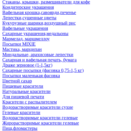
Стаканы, крышки, размешиватели для кофе
Кондитерские украшения
Вафельная крошка,савоярди,печенье
Лепестки,сушенные цветы
Кукурузные шарики,воздушный рис
Вафельные украшения
Сахарные украшения,медальоны
Мармелад, маршмеллоу
Посыпки MIXIE
Мастика, марципан
Миндальные, арахисовые лепестки
Сахарная и вафельная печать, бумага
Драже зерновое (1-1,5кг)
Сахарные посыпки (фасовка 0,75-1,5 кг)
Посыпки маленькая фасовка
Цветной сахар
Пищевые красители
Натуральные красители
Для пищевой печати
Красители с распылителем
Водорастворимые красители сухие
Гелевые красители
Водорастворимые красители гелевые
Жирорастворимые красители гелевые
Пищ.фломастеры