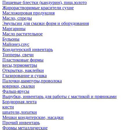
Пищевые блестки (кандурин), пищ.золото
Жирорастворимые красители сухие
Масложировая продукция
Масло, спреды
Эмульсии для смазки форм и оборудования
Маргарины
Масло растительное
Бульоны
Майонез,соус
Кондитерский инвентарь
Топперы, свечи
Пластиковые формы
весы,термометры
Открытки, наклейки
Глазирование и сушка
Палочки,шампуры,проволока
коврики, скалки
Фальш-ярусы
Вырубки, инвентарь для работы с мастикой и пряниками
Бордюрная лента
кисти
шпатели,лопатки
Мешки кондитерские, насадки
Прочий инвентарь
Формы металлические