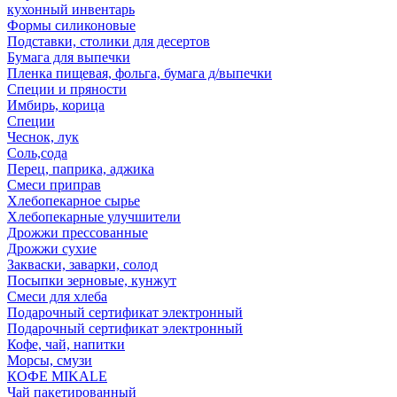
кухонный инвентарь
Формы силиконовые
Подставки, столики для десертов
Бумага для выпечки
Пленка пищевая, фольга, бумага д/выпечки
Специи и пряности
Имбирь, корица
Специи
Чеснок, лук
Соль,сода
Перец, паприка, аджика
Смеси приправ
Хлебопекарное сырье
Хлебопекарные улучшители
Дрожжи прессованные
Дрожжи сухие
Закваски, заварки, солод
Посыпки зерновые, кунжут
Смеси для хлеба
Подарочный сертификат электронный
Подарочный сертификат электронный
Кофе, чай, напитки
Морсы, смузи
КОФЕ MIKALE
Чай пакетированный