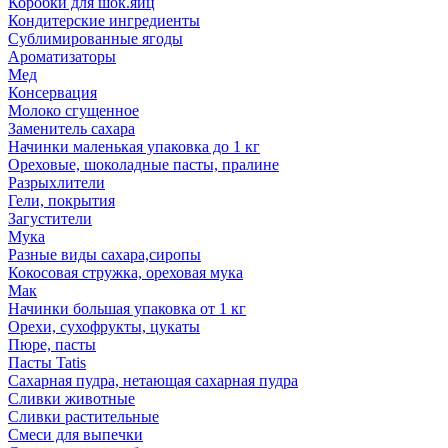
Коробки для шок.яиц
Кондитерские ингредиенты
Сублимированные ягоды
Ароматизаторы
Мед
Консервация
Молоко сгущенное
Заменитель сахара
Начинки маленькая упаковка до 1 кг
Ореховые, шоколадные пасты, пралине
Разрыхлители
Гели, покрытия
Загустители
Мука
Разные виды сахара,сиропы
Кокосовая стружка, ореховая мука
Мак
Начинки большая упаковка от 1 кг
Орехи, сухофрукты, цукаты
Пюре, пасты
Пасты Tatis
Сахарная пудра, нетающая сахарная пудра
Сливки животные
Сливки растительные
Смеси для выпечки