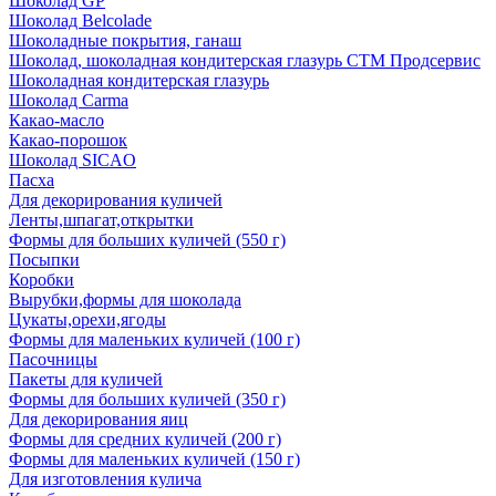
Шоколад GP
Шоколад Belcolade
Шоколадные покрытия, ганаш
Шоколад, шоколадная кондитерская глазурь СТМ Продсервис
Шоколадная кондитерская глазурь
Шоколад Carma
Какао-масло
Какао-порошок
Шоколад SICAO
Пасха
Для декорирования куличей
Ленты,шпагат,открытки
Формы для больших куличей (550 г)
Посыпки
Коробки
Вырубки,формы для шоколада
Цукаты,орехи,ягоды
Формы для маленьких куличей (100 г)
Пасочницы
Пакеты для куличей
Формы для больших куличей (350 г)
Для декорирования яиц
Формы для средних куличей (200 г)
Формы для маленьких куличей (150 г)
Для изготовления кулича