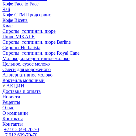
Кофе Face to Face
Чай
Кофе СТМ Продсервис
Кофе Ricetta
Квас
Сиропы, топпинги, пюре
Пюре MIKALE
Сиропы, топпинги, пюре Barline
Сиропы Herbarista
Сиропы, топпинги, пюре Royal Cane
Молоко, альтернативное молоко
Цельное, сухое молоко
Смеси для мороженого
Альтернативное молоко
Коктейль молочный
АКЦИИ
Доставка и оплата
Новости
Рецепты
О нас
О компании
Контакты
Контакты
+7 912 699-70-70
+7 912 699-70-70