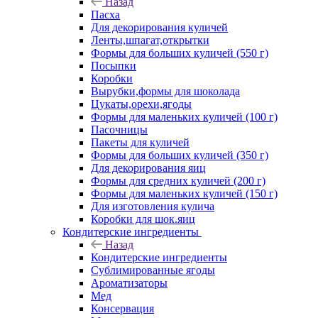
Назад
Пасха
Для декорирования куличей
Ленты,шпагат,открытки
Формы для больших куличей (550 г)
Посыпки
Коробки
Вырубки,формы для шоколада
Цукаты,орехи,ягоды
Формы для маленьких куличей (100 г)
Пасочницы
Пакеты для куличей
Формы для больших куличей (350 г)
Для декорирования яиц
Формы для средних куличей (200 г)
Формы для маленьких куличей (150 г)
Для изготовления кулича
Коробки для шок.яиц
Кондитерские ингредиенты
Назад
Кондитерские ингредиенты
Сублимированные ягоды
Ароматизаторы
Мед
Консервация