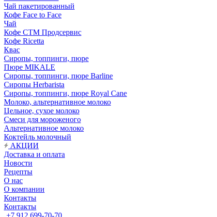
Чай пакетированный
Кофе Face to Face
Чай
Кофе СТМ Продсервис
Кофе Ricetta
Квас
Сиропы, топпинги, пюре
Пюре MIKALE
Сиропы, топпинги, пюре Barline
Сиропы Herbarista
Сиропы, топпинги, пюре Royal Cane
Молоко, альтернативное молоко
Цельное, сухое молоко
Смеси для мороженого
Альтернативное молоко
Коктейль молочный
АКЦИИ
Доставка и оплата
Новости
Рецепты
О нас
О компании
Контакты
Контакты
+7 912 699-70-70