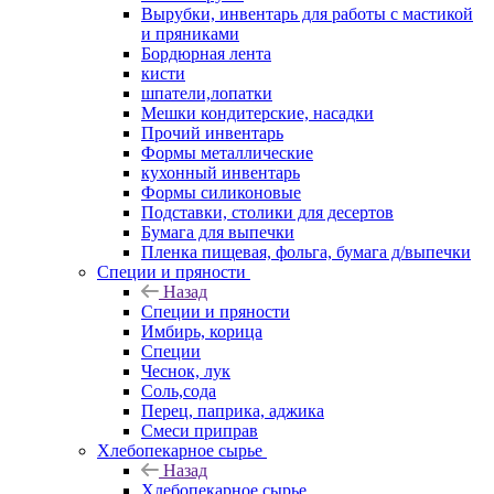
Вырубки, инвентарь для работы с мастикой
и пряниками
Бордюрная лента
кисти
шпатели,лопатки
Мешки кондитерские, насадки
Прочий инвентарь
Формы металлические
кухонный инвентарь
Формы силиконовые
Подставки, столики для десертов
Бумага для выпечки
Пленка пищевая, фольга, бумага д/выпечки
Специи и пряности
Назад
Специи и пряности
Имбирь, корица
Специи
Чеснок, лук
Соль,сода
Перец, паприка, аджика
Смеси приправ
Хлебопекарное сырье
Назад
Хлебопекарное сырье