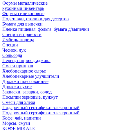
Формы металлические
кухонный инвентарь
Формы силиконовые
Подставки, столики для десертов
Бумага для выпечки
Пленка пищевая, фольга, бумага д/выпечки
Специи и пряности
Имбирь, корица
Специи
Чеснок, лук
Соль,сода
Перец, паприка, аджика
Смеси приправ
Хлебопекарное сырье
Хлебопекарные улучшители
Дрожжи прессованные
Дрожжи сухие
Закваски, заварки, солод
Посыпки зерновые, кунжут
Смеси для хлеба
Подарочный сертификат электронный
Подарочный сертификат электронный
Кофе, чай, напитки
Морсы, смузи
КОФЕ MIKALE