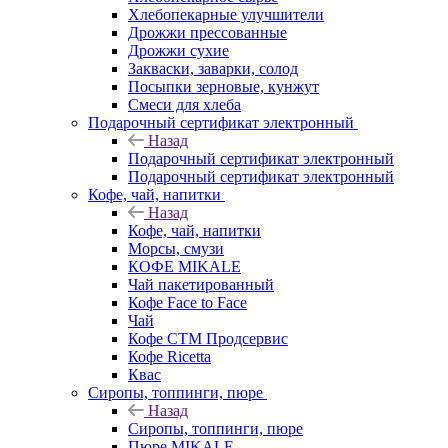
Хлебопекарные улучшители
Дрожжи прессованные
Дрожжи сухие
Закваски, заварки, солод
Посыпки зерновые, кунжут
Смеси для хлеба
Подарочный сертификат электронный
Назад
Подарочный сертификат электронный
Подарочный сертификат электронный
Кофе, чай, напитки
Назад
Кофе, чай, напитки
Морсы, смузи
КОФЕ MIKALE
Чай пакетированный
Кофе Face to Face
Чай
Кофе СТМ Продсервис
Кофе Ricetta
Квас
Сиропы, топпинги, пюре
Назад
Сиропы, топпинги, пюре
Пюре MIKALE