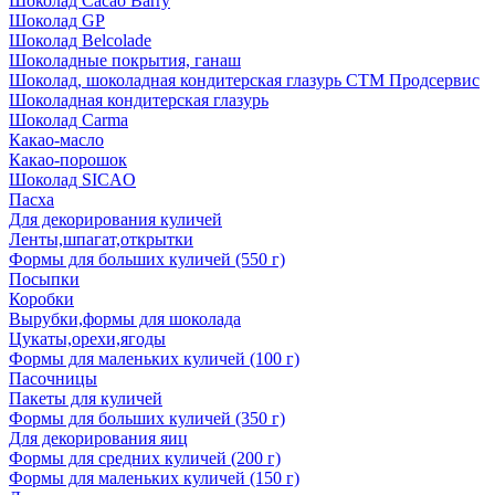
Шоколад Cacao Barry
Шоколад GP
Шоколад Belcolade
Шоколадные покрытия, ганаш
Шоколад, шоколадная кондитерская глазурь СТМ Продсервис
Шоколадная кондитерская глазурь
Шоколад Carma
Какао-масло
Какао-порошок
Шоколад SICAO
Пасха
Для декорирования куличей
Ленты,шпагат,открытки
Формы для больших куличей (550 г)
Посыпки
Коробки
Вырубки,формы для шоколада
Цукаты,орехи,ягоды
Формы для маленьких куличей (100 г)
Пасочницы
Пакеты для куличей
Формы для больших куличей (350 г)
Для декорирования яиц
Формы для средних куличей (200 г)
Формы для маленьких куличей (150 г)