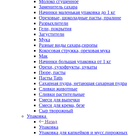
Молоко сгущенное
Заменитель сахара
Начинки маленькая упаковка до 1 кг
Ореховые, шоколадные пасты, пралине
Разрыхлители
Гели, покрытия
Загустители
Мука
Разные виды сахара,сиропы
Кокосовая стружка, ореховая мука
Мак
Начинки большая упаковка от 1 кг
Орехи, сухофрукты, цукаты
Пюре, пасты
Пасты Tatis
Сахарная пудра, нетающая сахарная пудра
Сливки животные
Сливки растительные
Смеси для выпечки
Смеси для крема, безе
Сыр творожный
Упаковка
Назад
Упаковка
Упаковка для капкейков и мусс.пирожных