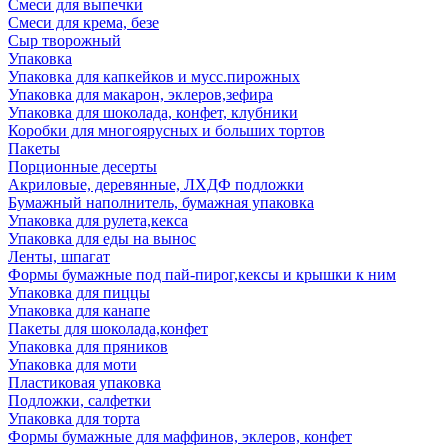
Смеси для выпечки
Смеси для крема, безе
Сыр творожный
Упаковка
Упаковка для капкейков и мусс.пирожных
Упаковка для макарон, эклеров,зефира
Упаковка для шоколада, конфет, клубники
Коробки для многоярусных и больших тортов
Пакеты
Порционные десерты
Акриловые, деревянные, ЛХДФ подложки
Бумажный наполнитель, бумажная упаковка
Упаковка для рулета,кекса
Упаковка для еды на вынос
Ленты, шпагат
Формы бумажные под пай-пирог,кексы и крышки к ним
Упаковка для пиццы
Упаковка для канапе
Пакеты для шоколада,конфет
Упаковка для пряников
Упаковка для моти
Пластиковая упаковка
Подложки, салфетки
Упаковка для торта
Формы бумажные для маффинов, эклеров, конфет