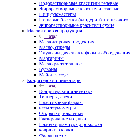
Водорастворимые красители гелевые
Жирорастворимые красители гелевые
Пищ.фломастеры
Пищевые блестки (кандурин), пищ.золото
Жирорастворимые красители сухие
Масложировая продукция
Назад
Масложировая продукция
Масло, спреды
Эмульсии для смазки форм и оборудования
Маргарины
Масло растительное
Бульоны
Майонез,соус
Кондитерский инвентарь
Назад
Кондитерский инвентарь
Топперы, свечи
Пластиковые формы
весы,термометры
Открытки, наклейки
Глазирование и сушка
Палочки,шампуры,проволока
коврики, скалки
Фальш-ярусы