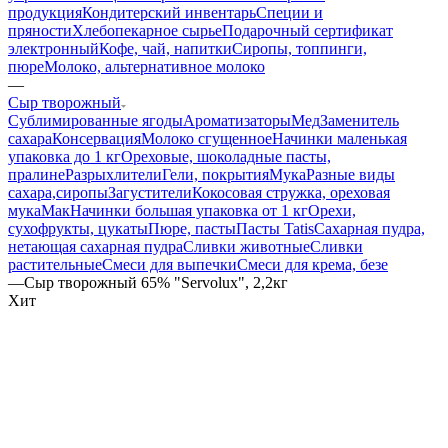
продукция
Кондитерский инвентарь
Специи и
пряности
Хлебопекарное сырье
Подарочный сертификат
электронный
Кофе, чай, напитки
Сиропы, топпинги,
пюре
Молоко, альтернативное молоко
—
Сыр творожный
Сублимированные ягоды
Ароматизаторы
Мед
Заменитель
сахара
Консервация
Молоко сгущенное
Начинки маленькая
упаковка до 1 кг
Ореховые, шоколадные пасты,
пралине
Разрыхлители
Гели, покрытия
Мука
Разные виды
сахара,сиропы
Загустители
Кокосовая стружка, ореховая
мука
Мак
Начинки большая упаковка от 1 кг
Орехи,
сухофрукты, цукаты
Пюре, пасты
Пасты Tatis
Сахарная пудра,
нетающая сахарная пудра
Сливки животные
Сливки
растительные
Смеси для выпечки
Смеси для крема, безе
—
Сыр творожный 65% "Servolux", 2,2кг
Хит