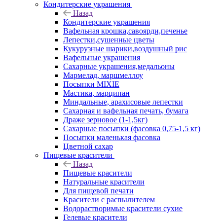
Кондитерские украшения
Назад
Кондитерские украшения
Вафельная крошка,савоярди,печенье
Лепестки,сушенные цветы
Кукурузные шарики,воздушный рис
Вафельные украшения
Сахарные украшения,медальоны
Мармелад, маршмеллоу
Посыпки MIXIE
Мастика, марципан
Миндальные, арахисовые лепестки
Сахарная и вафельная печать, бумага
Драже зерновое (1-1,5кг)
Сахарные посыпки (фасовка 0,75-1,5 кг)
Посыпки маленькая фасовка
Цветной сахар
Пищевые красители
Назад
Пищевые красители
Натуральные красители
Для пищевой печати
Красители с распылителем
Водорастворимые красители сухие
Гелевые красители