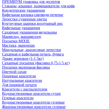
ПРЕМИУМ упаковка для десертов
Стаканы, крышки, размешиватели для кофе
Кондитерские украшения
Вафельная крошка,савоярди,печенье
Лепестки,сушенные цветы
Кукурузные шарики,воздушный рис
Вафельные украшения
Сахарные украшения,медальоны
Мармелад, маршмеллоу
Посыпки MIXIE
Мастика, марципан
Миндальные, арахисовые лепестки
Сахарная и вафельная печать, бумага
Драже зерновое (1-1,5кг)
Сахарные посыпки (фасовка 0,75-1,5 кг)
Посыпки маленькая фасовка
Цветной сахар
Пищевые красители
Натуральные красители
Для пищевой печати
Красители с распылителем
Водорастворимые красители сухие
Гелевые красители
Водорастворимые красители гелевые
Жирорастворимые красители гелевые