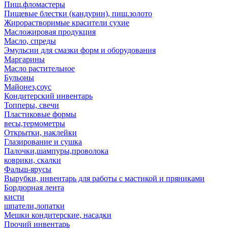
Пищ.фломастеры
Пищевые блестки (кандурин), пищ.золото
Жирорастворимые красители сухие
Масложировая продукция
Масло, спреды
Эмульсии для смазки форм и оборудования
Маргарины
Масло растительное
Бульоны
Майонез,соус
Кондитерский инвентарь
Топперы, свечи
Пластиковые формы
весы,термометры
Открытки, наклейки
Глазирование и сушка
Палочки,шампуры,проволока
коврики, скалки
Фальш-ярусы
Вырубки, инвентарь для работы с мастикой и пряниками
Бордюрная лента
кисти
шпатели,лопатки
Мешки кондитерские, насадки
Прочий инвентарь