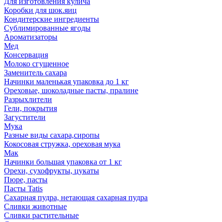
Для изготовления кулича
Коробки для шок.яиц
Кондитерские ингредиенты
Сублимированные ягоды
Ароматизаторы
Мед
Консервация
Молоко сгущенное
Заменитель сахара
Начинки маленькая упаковка до 1 кг
Ореховые, шоколадные пасты, пралине
Разрыхлители
Гели, покрытия
Загустители
Мука
Разные виды сахара,сиропы
Кокосовая стружка, ореховая мука
Мак
Начинки большая упаковка от 1 кг
Орехи, сухофрукты, цукаты
Пюре, пасты
Пасты Tatis
Сахарная пудра, нетающая сахарная пудра
Сливки животные
Сливки растительные