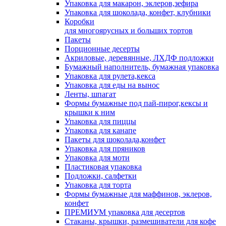
Упаковка для макарон, эклеров,зефира
Упаковка для шоколада, конфет, клубники
Коробки
для многоярусных и больших тортов
Пакеты
Порционные десерты
Акриловые, деревянные, ЛХДФ подложки
Бумажный наполнитель, бумажная упаковка
Упаковка для рулета,кекса
Упаковка для еды на вынос
Ленты, шпагат
Формы бумажные под пай-пирог,кексы и
крышки к ним
Упаковка для пиццы
Упаковка для канапе
Пакеты для шоколада,конфет
Упаковка для пряников
Упаковка для моти
Пластиковая упаковка
Подложки, салфетки
Упаковка для торта
Формы бумажные для маффинов, эклеров,
конфет
ПРЕМИУМ упаковка для десертов
Стаканы, крышки, размешиватели для кофе