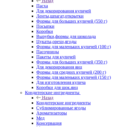
Назад
Пасха
Для декорирования куличей
Ленты,шпагат,открытки
Формы для больших куличей (550 г)
Посыпки
Коробки
Вырубки,формы для шоколада
Цукаты,орехи,ягоды
Формы для маленьких куличей (100 г)
Пасочницы
Пакеты для куличей
Формы для больших куличей (350 г)
Для декорирования яиц
Формы для средних куличей (200 г)
Формы для маленьких куличей (150 г)
Для изготовления кулича
Коробки для шок.яиц
Кондитерские ингредиенты
Назад
Кондитерские ингредиенты
Сублимированные ягоды
Ароматизаторы
Мед
Консервация