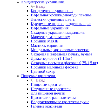
Кондитерские украшения
Назад
Кондитерские украшения
Вафельная крошка,савоярди,печенье
Лепестки,сушенные цветы
Кукурузные шарики,воздушный рис
Вафельные украшения
Сахарные украшения,медальоны
Мармелад, маршмеллоу
Посыпки MIXIE
Мастика, марципан
Миндальные, арахисовые лепестки
Сахарная и вафельная печать, бумага
Драже зерновое (1-1,5кг)
Сахарные посыпки (фасовка 0,75-1,5 кг)
Посыпки маленькая фасовка
Цветной сахар
Пищевые красители
Назад
Пищевые красители
Натуральные красители
Для пищевой печати
Красители с распылителем
Водорастворимые красители сухие
Гелевые красители