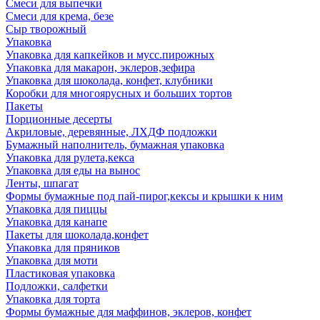
Смеси для выпечки
Смеси для крема, безе
Сыр творожный
Упаковка
Упаковка для капкейков и мусс.пирожных
Упаковка для макарон, эклеров,зефира
Упаковка для шоколада, конфет, клубники
Коробки для многоярусных и больших тортов
Пакеты
Порционные десерты
Акриловые, деревянные, ЛХДФ подложки
Бумажный наполнитель, бумажная упаковка
Упаковка для рулета,кекса
Упаковка для еды на вынос
Ленты, шпагат
Формы бумажные под пай-пирог,кексы и крышки к ним
Упаковка для пиццы
Упаковка для канапе
Пакеты для шоколада,конфет
Упаковка для пряников
Упаковка для моти
Пластиковая упаковка
Подложки, салфетки
Упаковка для торта
Формы бумажные для маффинов, эклеров, конфет