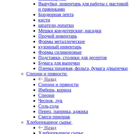
Вырубки, инвентарь для работы с мастикой
и пряниками
Бордюрная лента
кисти
шпатели,лопатки
Мешки кондитерские, насадки
Прочий инвентарь
Формы металлические
кухонный инвентарь
Формы силиконовые
Подставки, столики для десертов
Бумага для выпечки
Пленка пищевая, фольга, бумага д/выпечки
Специи и пряности
Назад
Специи и пряности
Имбирь, корица
Специи
Чеснок, лук
Соль,сода
Перец, паприка, аджика
Смеси приправ
Хлебопекарное сырье
Назад
Хлебопекарное сырье