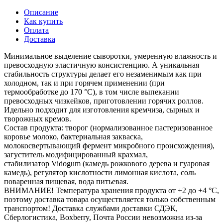
Описание
Как купить
Оплата
Доставка
Минимальное выделение сыворотки, умеренную влажность и
превосходную эластичную консистенцию. А уникальная
стабильность структуры делает его незаменимым как при
холодном, так и при горячем применении (при
термообработке до 170 °С), в том числе выпекании
превосходных чизкейков, приготовлении горячих роллов.
Идельно подходит для изготовления кремчиза, сырных и
творожных кремов.
Состав продукта: творог (нормализованное пастеризованное
коровье молоко, бактериальная закваска,
молокосвертывающий фермент микробного происхождения),
загуститель модифицированный крахмал,
стабилизатор Vidogum (камедь рожкового дерева и гуаровая
камедь), регулятор кислотности лимонная кислота, соль
поваренная пищевая, вода питьевая.
ВНИМАНИЕ! Температура хранения продукта от +2 до +4 °С,
поэтому доставка товара осуществляется только собственным
транспортом! Доставка службами доставки СДЭК,
Сберлогистика, Boxberry, Почта России невозможна из-за