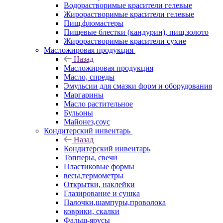
Водорастворимые красители гелевые
Жирорастворимые красители гелевые
Пищ.фломастеры
Пищевые блестки (кандурин), пищ.золото
Жирорастворимые красители сухие
Масложировая продукция
Назад
Масложировая продукция
Масло, спреды
Эмульсии для смазки форм и оборудования
Маргарины
Масло растительное
Бульоны
Майонез,соус
Кондитерский инвентарь
Назад
Кондитерский инвентарь
Топперы, свечи
Пластиковые формы
весы,термометры
Открытки, наклейки
Глазирование и сушка
Палочки,шампуры,проволока
коврики, скалки
Фальш-ярусы