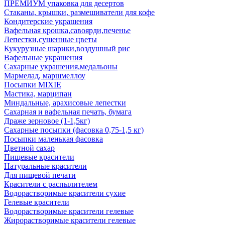
ПРЕМИУМ упаковка для десертов
Стаканы, крышки, размешиватели для кофе
Кондитерские украшения
Вафельная крошка,савоярди,печенье
Лепестки,сушенные цветы
Кукурузные шарики,воздушный рис
Вафельные украшения
Сахарные украшения,медальоны
Мармелад, маршмеллоу
Посыпки MIXIE
Мастика, марципан
Миндальные, арахисовые лепестки
Сахарная и вафельная печать, бумага
Драже зерновое (1-1,5кг)
Сахарные посыпки (фасовка 0,75-1,5 кг)
Посыпки маленькая фасовка
Цветной сахар
Пищевые красители
Натуральные красители
Для пищевой печати
Красители с распылителем
Водорастворимые красители сухие
Гелевые красители
Водорастворимые красители гелевые
Жирорастворимые красители гелевые