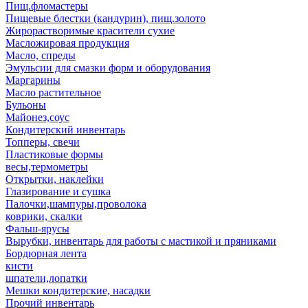
Пищ.фломастеры
Пищевые блестки (кандурин), пищ.золото
Жирорастворимые красители сухие
Масложировая продукция
Масло, спреды
Эмульсии для смазки форм и оборудования
Маргарины
Масло растительное
Бульоны
Майонез,соус
Кондитерский инвентарь
Топперы, свечи
Пластиковые формы
весы,термометры
Открытки, наклейки
Глазирование и сушка
Палочки,шампуры,проволока
коврики, скалки
Фальш-ярусы
Вырубки, инвентарь для работы с мастикой и пряниками
Бордюрная лента
кисти
шпатели,лопатки
Мешки кондитерские, насадки
Прочий инвентарь