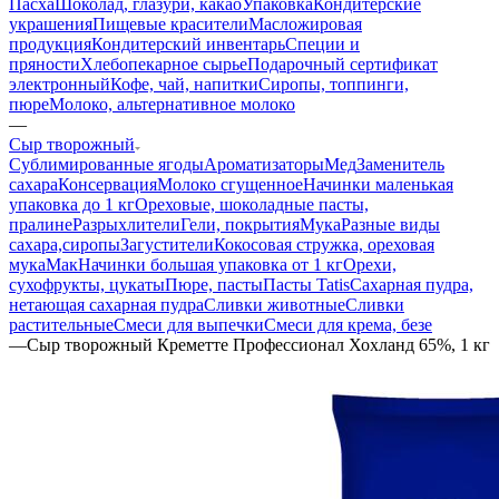
Пасха
Шоколад, глазури, какао
Упаковка
Кондитерские
украшения
Пищевые красители
Масложировая
продукция
Кондитерский инвентарь
Специи и
пряности
Хлебопекарное сырье
Подарочный сертификат
электронный
Кофе, чай, напитки
Сиропы, топпинги,
пюре
Молоко, альтернативное молоко
—
Сыр творожный
Сублимированные ягоды
Ароматизаторы
Мед
Заменитель
сахара
Консервация
Молоко сгущенное
Начинки маленькая
упаковка до 1 кг
Ореховые, шоколадные пасты,
пралине
Разрыхлители
Гели, покрытия
Мука
Разные виды
сахара,сиропы
Загустители
Кокосовая стружка, ореховая
мука
Мак
Начинки большая упаковка от 1 кг
Орехи,
сухофрукты, цукаты
Пюре, пасты
Пасты Tatis
Сахарная пудра,
нетающая сахарная пудра
Сливки животные
Сливки
растительные
Смеси для выпечки
Смеси для крема, безе
—
Сыр творожный Креметте Профессионал Хохланд 65%, 1 кг