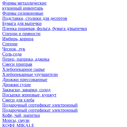
Формы металлические
кухонный инвентарь
Формы силиконовые
Подставки, столики для десертов
Бумага для выпечки
Пленка пищевая, фольга, бумага д/выпечки
Специи и пряности
Имбирь, корица
Специи
Чеснок, лук
Соль,сода
Перец, паприка, аджика
Смеси приправ
Хлебопекарное сырье
Хлебопекарные улучшители
Дрожжи прессованные
Дрожжи сухие
Закваски, заварки, солод
Посыпки зерновые, кунжут
Смеси для хлеба
Подарочный сертификат электронный
Подарочный сертификат электронный
Кофе, чай, напитки
Морсы, смузи
КОФЕ MIKALE