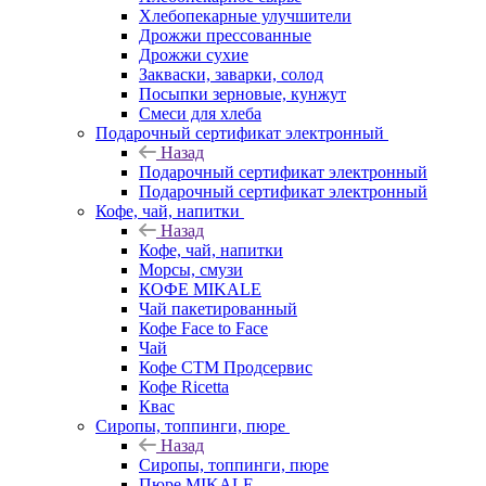
Хлебопекарные улучшители
Дрожжи прессованные
Дрожжи сухие
Закваски, заварки, солод
Посыпки зерновые, кунжут
Смеси для хлеба
Подарочный сертификат электронный
Назад
Подарочный сертификат электронный
Подарочный сертификат электронный
Кофе, чай, напитки
Назад
Кофе, чай, напитки
Морсы, смузи
КОФЕ MIKALE
Чай пакетированный
Кофе Face to Face
Чай
Кофе СТМ Продсервис
Кофе Ricetta
Квас
Сиропы, топпинги, пюре
Назад
Сиропы, топпинги, пюре
Пюре MIKALE