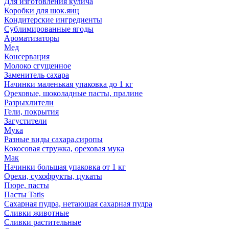
Для изготовления кулича
Коробки для шок.яиц
Кондитерские ингредиенты
Сублимированные ягоды
Ароматизаторы
Мед
Консервация
Молоко сгущенное
Заменитель сахара
Начинки маленькая упаковка до 1 кг
Ореховые, шоколадные пасты, пралине
Разрыхлители
Гели, покрытия
Загустители
Мука
Разные виды сахара,сиропы
Кокосовая стружка, ореховая мука
Мак
Начинки большая упаковка от 1 кг
Орехи, сухофрукты, цукаты
Пюре, пасты
Пасты Tatis
Сахарная пудра, нетающая сахарная пудра
Сливки животные
Сливки растительные