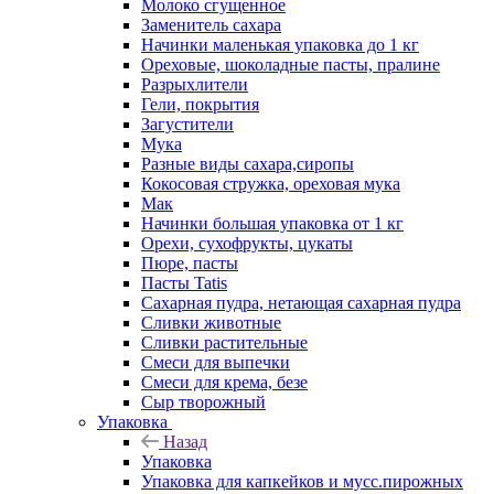
Молоко сгущенное
Заменитель сахара
Начинки маленькая упаковка до 1 кг
Ореховые, шоколадные пасты, пралине
Разрыхлители
Гели, покрытия
Загустители
Мука
Разные виды сахара,сиропы
Кокосовая стружка, ореховая мука
Мак
Начинки большая упаковка от 1 кг
Орехи, сухофрукты, цукаты
Пюре, пасты
Пасты Tatis
Сахарная пудра, нетающая сахарная пудра
Сливки животные
Сливки растительные
Смеси для выпечки
Смеси для крема, безе
Сыр творожный
Упаковка
Назад
Упаковка
Упаковка для капкейков и мусс.пирожных