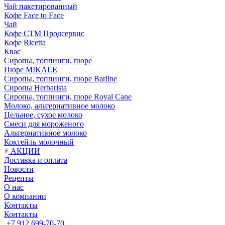
Чай пакетированный
Кофе Face to Face
Чай
Кофе СТМ Продсервис
Кофе Ricetta
Квас
Сиропы, топпинги, пюре
Пюре MIKALE
Сиропы, топпинги, пюре Barline
Сиропы Herbarista
Сиропы, топпинги, пюре Royal Cane
Молоко, альтернативное молоко
Цельное, сухое молоко
Смеси для мороженого
Альтернативное молоко
Коктейль молочный
АКЦИИ
Доставка и оплата
Новости
Рецепты
О нас
О компании
Контакты
Контакты
+7 912 699-70-70