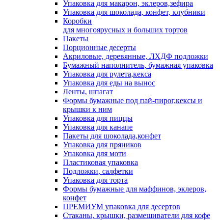
Упаковка для макарон, эклеров,зефира
Упаковка для шоколада, конфет, клубники
Коробки
для многоярусных и больших тортов
Пакеты
Порционные десерты
Акриловые, деревянные, ЛХДФ подложки
Бумажный наполнитель, бумажная упаковка
Упаковка для рулета,кекса
Упаковка для еды на вынос
Ленты, шпагат
Формы бумажные под пай-пирог,кексы и
крышки к ним
Упаковка для пиццы
Упаковка для канапе
Пакеты для шоколада,конфет
Упаковка для пряников
Упаковка для моти
Пластиковая упаковка
Подложки, салфетки
Упаковка для торта
Формы бумажные для маффинов, эклеров,
конфет
ПРЕМИУМ упаковка для десертов
Стаканы, крышки, размешиватели для кофе