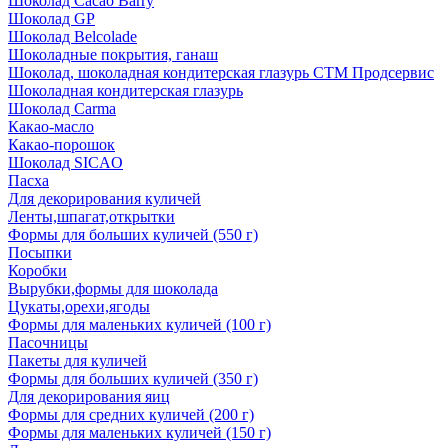
Шоколад Cacao Barry
Шоколад GP
Шоколад Belcolade
Шоколадные покрытия, ганаш
Шоколад, шоколадная кондитерская глазурь СТМ Продсервис
Шоколадная кондитерская глазурь
Шоколад Carma
Какао-масло
Какао-порошок
Шоколад SICAO
Пасха
Для декорирования куличей
Ленты,шпагат,открытки
Формы для больших куличей (550 г)
Посыпки
Коробки
Вырубки,формы для шоколада
Цукаты,орехи,ягоды
Формы для маленьких куличей (100 г)
Пасочницы
Пакеты для куличей
Формы для больших куличей (350 г)
Для декорирования яиц
Формы для средних куличей (200 г)
Формы для маленьких куличей (150 г)