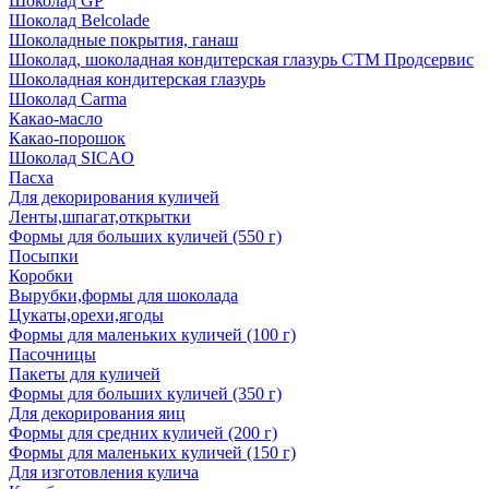
Шоколад GP
Шоколад Belcolade
Шоколадные покрытия, ганаш
Шоколад, шоколадная кондитерская глазурь СТМ Продсервис
Шоколадная кондитерская глазурь
Шоколад Carma
Какао-масло
Какао-порошок
Шоколад SICAO
Пасха
Для декорирования куличей
Ленты,шпагат,открытки
Формы для больших куличей (550 г)
Посыпки
Коробки
Вырубки,формы для шоколада
Цукаты,орехи,ягоды
Формы для маленьких куличей (100 г)
Пасочницы
Пакеты для куличей
Формы для больших куличей (350 г)
Для декорирования яиц
Формы для средних куличей (200 г)
Формы для маленьких куличей (150 г)
Для изготовления кулича