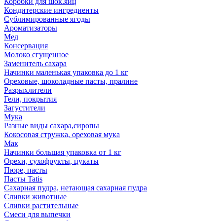
Коробки для шок.яиц
Кондитерские ингредиенты
Сублимированные ягоды
Ароматизаторы
Мед
Консервация
Молоко сгущенное
Заменитель сахара
Начинки маленькая упаковка до 1 кг
Ореховые, шоколадные пасты, пралине
Разрыхлители
Гели, покрытия
Загустители
Мука
Разные виды сахара,сиропы
Кокосовая стружка, ореховая мука
Мак
Начинки большая упаковка от 1 кг
Орехи, сухофрукты, цукаты
Пюре, пасты
Пасты Tatis
Сахарная пудра, нетающая сахарная пудра
Сливки животные
Сливки растительные
Смеси для выпечки