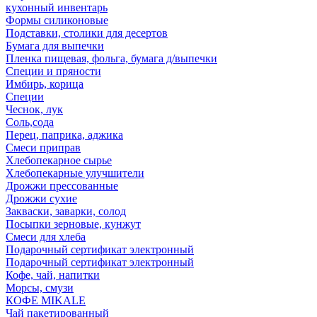
кухонный инвентарь
Формы силиконовые
Подставки, столики для десертов
Бумага для выпечки
Пленка пищевая, фольга, бумага д/выпечки
Специи и пряности
Имбирь, корица
Специи
Чеснок, лук
Соль,сода
Перец, паприка, аджика
Смеси приправ
Хлебопекарное сырье
Хлебопекарные улучшители
Дрожжи прессованные
Дрожжи сухие
Закваски, заварки, солод
Посыпки зерновые, кунжут
Смеси для хлеба
Подарочный сертификат электронный
Подарочный сертификат электронный
Кофе, чай, напитки
Морсы, смузи
КОФЕ MIKALE
Чай пакетированный