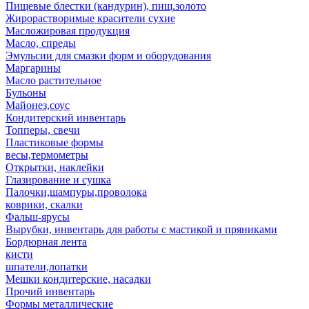
Пищевые блестки (кандурин), пищ.золото
Жирорастворимые красители сухие
Масложировая продукция
Масло, спреды
Эмульсии для смазки форм и оборудования
Маргарины
Масло растительное
Бульоны
Майонез,соус
Кондитерский инвентарь
Топперы, свечи
Пластиковые формы
весы,термометры
Открытки, наклейки
Глазирование и сушка
Палочки,шампуры,проволока
коврики, скалки
Фальш-ярусы
Вырубки, инвентарь для работы с мастикой и пряниками
Бордюрная лента
кисти
шпатели,лопатки
Мешки кондитерские, насадки
Прочий инвентарь
Формы металлические