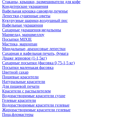
Стаканы, крышки, размешиватели для кофе
Кондитерские украшения
Вафельная крошка,савоярди,печенье
Лепестки,сушенные цветы
Кукурузные шарики,воздушный рис
Вафельные украшения
Сахарные украшения,медальоны
Мармелад, маршмеллоу
Посыпки MIXIE
Мастика, марципан
Миндальные, арахисовые лепестки
Сахарная и вафельная печать, бумага
Драже зерновое (1-1,5кг)
Сахарные посыпки (фасовка 0,75-1,5 кг)
Посыпки маленькая фасовка
Цветной сахар
Пищевые красители
Натуральные красители
Для пищевой печати
Красители с распылителем
Водорастворимые красители сухие
Гелевые красители
Водорастворимые красители гелевые
Жирорастворимые красители гелевые
Пищ.фломастеры