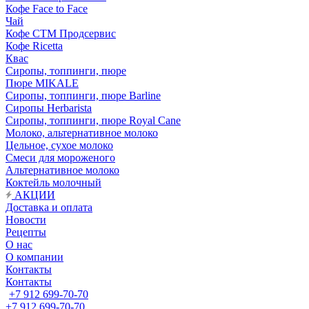
Кофе Face to Face
Чай
Кофе СТМ Продсервис
Кофе Ricetta
Квас
Сиропы, топпинги, пюре
Пюре MIKALE
Сиропы, топпинги, пюре Barline
Сиропы Herbarista
Сиропы, топпинги, пюре Royal Cane
Молоко, альтернативное молоко
Цельное, сухое молоко
Смеси для мороженого
Альтернативное молоко
Коктейль молочный
АКЦИИ
Доставка и оплата
Новости
Рецепты
О нас
О компании
Контакты
Контакты
+7 912 699-70-70
+7 912 699-70-70