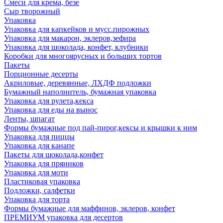
Смеси для крема, безе
Сыр творожный
Упаковка
Упаковка для капкейков и мусс.пирожных
Упаковка для макарон, эклеров,зефира
Упаковка для шоколада, конфет, клубники
Коробки для многоярусных и больших тортов
Пакеты
Порционные десерты
Акриловые, деревянные, ЛХДФ подложки
Бумажный наполнитель, бумажная упаковка
Упаковка для рулета,кекса
Упаковка для еды на вынос
Ленты, шпагат
Формы бумажные под пай-пирог,кексы и крышки к ним
Упаковка для пиццы
Упаковка для канапе
Пакеты для шоколада,конфет
Упаковка для пряников
Упаковка для моти
Пластиковая упаковка
Подложки, салфетки
Упаковка для торта
Формы бумажные для маффинов, эклеров, конфет
ПРЕМИУМ упаковка для десертов