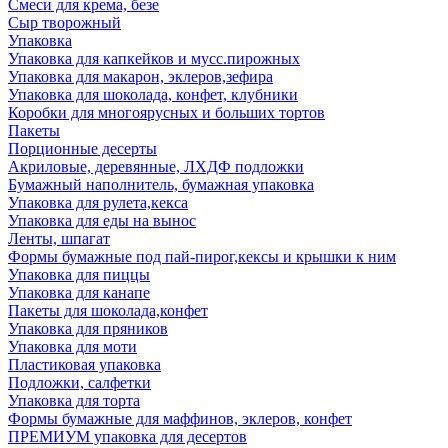
Смеси для крема, безе
Сыр творожный
Упаковка
Упаковка для капкейков и мусс.пирожных
Упаковка для макарон, эклеров,зефира
Упаковка для шоколада, конфет, клубники
Коробки для многоярусных и больших тортов
Пакеты
Порционные десерты
Акриловые, деревянные, ЛХДФ подложки
Бумажный наполнитель, бумажная упаковка
Упаковка для рулета,кекса
Упаковка для еды на вынос
Ленты, шпагат
Формы бумажные под пай-пирог,кексы и крышки к ним
Упаковка для пиццы
Упаковка для канапе
Пакеты для шоколада,конфет
Упаковка для пряников
Упаковка для моти
Пластиковая упаковка
Подложки, салфетки
Упаковка для торта
Формы бумажные для маффинов, эклеров, конфет
ПРЕМИУМ упаковка для десертов