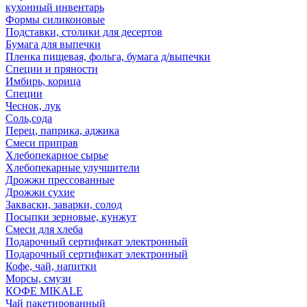
кухонный инвентарь
Формы силиконовые
Подставки, столики для десертов
Бумага для выпечки
Пленка пищевая, фольга, бумага д/выпечки
Специи и пряности
Имбирь, корица
Специи
Чеснок, лук
Соль,сода
Перец, паприка, аджика
Смеси приправ
Хлебопекарное сырье
Хлебопекарные улучшители
Дрожжи прессованные
Дрожжи сухие
Закваски, заварки, солод
Посыпки зерновые, кунжут
Смеси для хлеба
Подарочный сертификат электронный
Подарочный сертификат электронный
Кофе, чай, напитки
Морсы, смузи
КОФЕ MIKALE
Чай пакетированный