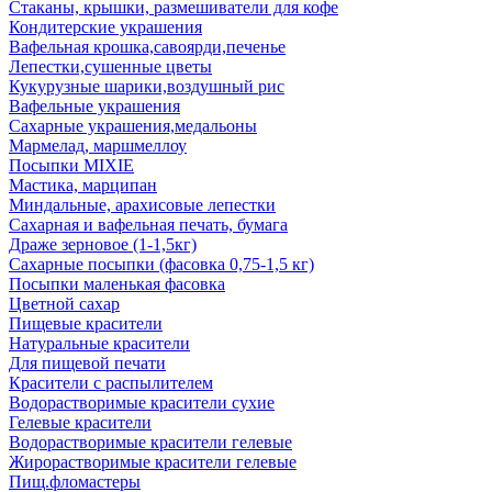
Стаканы, крышки, размешиватели для кофе
Кондитерские украшения
Вафельная крошка,савоярди,печенье
Лепестки,сушенные цветы
Кукурузные шарики,воздушный рис
Вафельные украшения
Сахарные украшения,медальоны
Мармелад, маршмеллоу
Посыпки MIXIE
Мастика, марципан
Миндальные, арахисовые лепестки
Сахарная и вафельная печать, бумага
Драже зерновое (1-1,5кг)
Сахарные посыпки (фасовка 0,75-1,5 кг)
Посыпки маленькая фасовка
Цветной сахар
Пищевые красители
Натуральные красители
Для пищевой печати
Красители с распылителем
Водорастворимые красители сухие
Гелевые красители
Водорастворимые красители гелевые
Жирорастворимые красители гелевые
Пищ.фломастеры