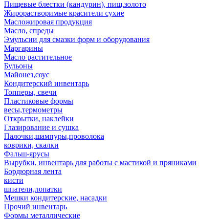
Пищевые блестки (кандурин), пищ.золото
Жирорастворимые красители сухие
Масложировая продукция
Масло, спреды
Эмульсии для смазки форм и оборудования
Маргарины
Масло растительное
Бульоны
Майонез,соус
Кондитерский инвентарь
Топперы, свечи
Пластиковые формы
весы,термометры
Открытки, наклейки
Глазирование и сушка
Палочки,шампуры,проволока
коврики, скалки
Фальш-ярусы
Вырубки, инвентарь для работы с мастикой и пряниками
Бордюрная лента
кисти
шпатели,лопатки
Мешки кондитерские, насадки
Прочий инвентарь
Формы металлические