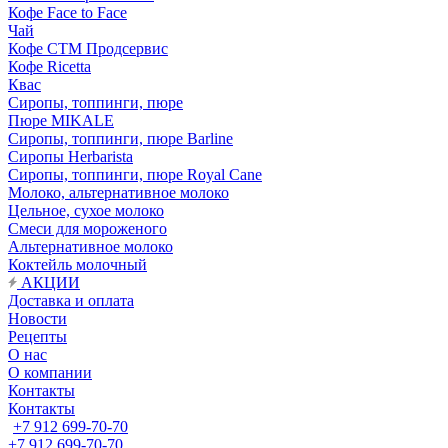
Кофе Face to Face
Чай
Кофе СТМ Продсервис
Кофе Ricetta
Квас
Сиропы, топпинги, пюре
Пюре MIKALE
Сиропы, топпинги, пюре Barline
Сиропы Herbarista
Сиропы, топпинги, пюре Royal Cane
Молоко, альтернативное молоко
Цельное, сухое молоко
Смеси для мороженого
Альтернативное молоко
Коктейль молочный
АКЦИИ
Доставка и оплата
Новости
Рецепты
О нас
О компании
Контакты
Контакты
+7 912 699-70-70
+7 912 699-70-70