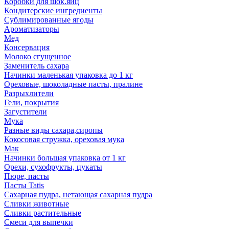
Коробки для шок.яиц
Кондитерские ингредиенты
Сублимированные ягоды
Ароматизаторы
Мед
Консервация
Молоко сгущенное
Заменитель сахара
Начинки маленькая упаковка до 1 кг
Ореховые, шоколадные пасты, пралине
Разрыхлители
Гели, покрытия
Загустители
Мука
Разные виды сахара,сиропы
Кокосовая стружка, ореховая мука
Мак
Начинки большая упаковка от 1 кг
Орехи, сухофрукты, цукаты
Пюре, пасты
Пасты Tatis
Сахарная пудра, нетающая сахарная пудра
Сливки животные
Сливки растительные
Смеси для выпечки