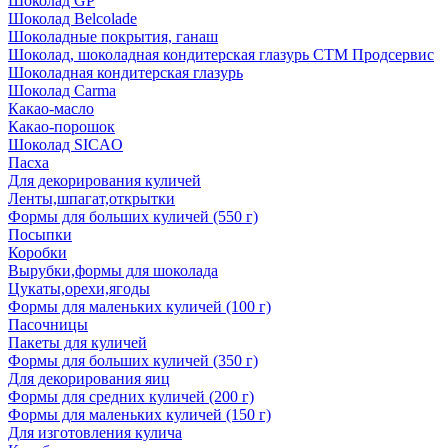
Шоколад GP
Шоколад Belcolade
Шоколадные покрытия, ганаш
Шоколад, шоколадная кондитерская глазурь СТМ Продсервис
Шоколадная кондитерская глазурь
Шоколад Carma
Какао-масло
Какао-порошок
Шоколад SICAO
Пасха
Для декорирования куличей
Ленты,шпагат,открытки
Формы для больших куличей (550 г)
Посыпки
Коробки
Вырубки,формы для шоколада
Цукаты,орехи,ягоды
Формы для маленьких куличей (100 г)
Пасочницы
Пакеты для куличей
Формы для больших куличей (350 г)
Для декорирования яиц
Формы для средних куличей (200 г)
Формы для маленьких куличей (150 г)
Для изготовления кулича