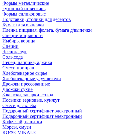
Формы металлические
кухонный инвентарь
Формы силиконовые
Подставки, столики для десертов
Бумага для выпечки
Пленка пищевая, фольга, бумага д/выпечки
Специи и пряности
Имбирь, корица
Специи
Чеснок, лук
Соль,сода
Перец, паприка, аджика
Смеси приправ
Хлебопекарное сырье
Хлебопекарные улучшители
Дрожжи прессованные
Дрожжи сухие
Закваски, заварки, солод
Посыпки зерновые, кунжут
Смеси для хлеба
Подарочный сертификат электронный
Подарочный сертификат электронный
Кофе, чай, напитки
Морсы, смузи
КОФЕ MIKALE