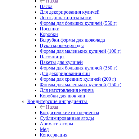
Назад
Пасха
Для декорирования куличей
Ленты,шпагат,открытки
Формы для больших куличей (550 г)
Посыпки
Коробки
Вырубки,формы для шоколада
Цукаты,орехи,ягоды
Формы для маленьких куличей (100 г)
Пасочницы
Пакеты для куличей
Формы для больших куличей (350 г)
Для декорирования яиц
Формы для средних куличей (200 г)
Формы для маленьких куличей (150 г)
Для изготовления кулича
Коробки для шок.яиц
Кондитерские ингредиенты
Назад
Кондитерские ингредиенты
Сублимированные ягоды
Ароматизаторы
Мед
Консервация