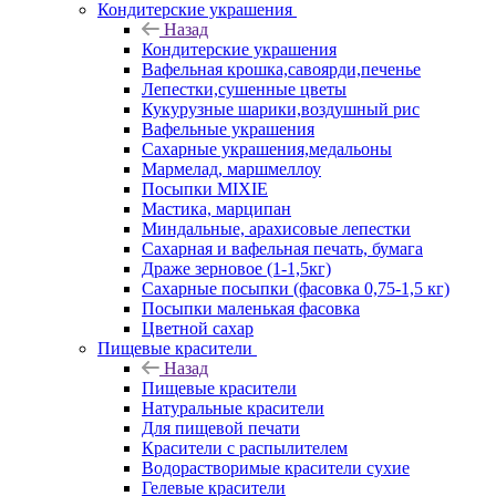
Кондитерские украшения
Назад
Кондитерские украшения
Вафельная крошка,савоярди,печенье
Лепестки,сушенные цветы
Кукурузные шарики,воздушный рис
Вафельные украшения
Сахарные украшения,медальоны
Мармелад, маршмеллоу
Посыпки MIXIE
Мастика, марципан
Миндальные, арахисовые лепестки
Сахарная и вафельная печать, бумага
Драже зерновое (1-1,5кг)
Сахарные посыпки (фасовка 0,75-1,5 кг)
Посыпки маленькая фасовка
Цветной сахар
Пищевые красители
Назад
Пищевые красители
Натуральные красители
Для пищевой печати
Красители с распылителем
Водорастворимые красители сухие
Гелевые красители