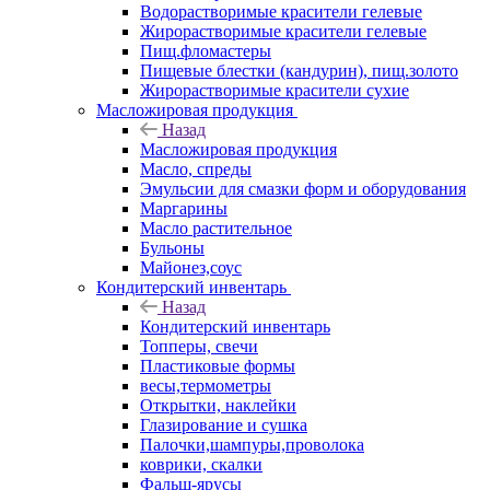
Водорастворимые красители гелевые
Жирорастворимые красители гелевые
Пищ.фломастеры
Пищевые блестки (кандурин), пищ.золото
Жирорастворимые красители сухие
Масложировая продукция
Назад
Масложировая продукция
Масло, спреды
Эмульсии для смазки форм и оборудования
Маргарины
Масло растительное
Бульоны
Майонез,соус
Кондитерский инвентарь
Назад
Кондитерский инвентарь
Топперы, свечи
Пластиковые формы
весы,термометры
Открытки, наклейки
Глазирование и сушка
Палочки,шампуры,проволока
коврики, скалки
Фальш-ярусы