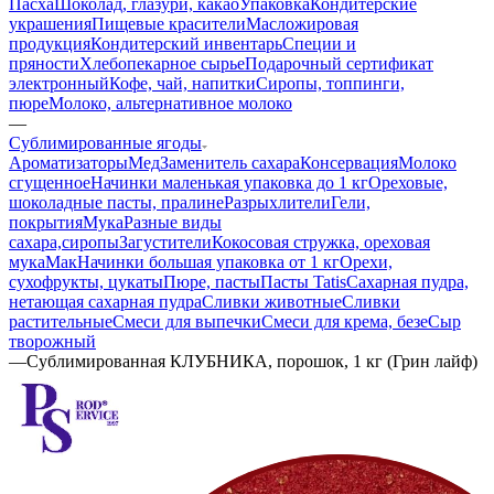
Пасха
Шоколад, глазури, какао
Упаковка
Кондитерские
украшения
Пищевые красители
Масложировая
продукция
Кондитерский инвентарь
Специи и
пряности
Хлебопекарное сырье
Подарочный сертификат
электронный
Кофе, чай, напитки
Сиропы, топпинги,
пюре
Молоко, альтернативное молоко
—
Сублимированные ягоды
Ароматизаторы
Мед
Заменитель сахара
Консервация
Молоко
сгущенное
Начинки маленькая упаковка до 1 кг
Ореховые,
шоколадные пасты, пралине
Разрыхлители
Гели,
покрытия
Мука
Разные виды
сахара,сиропы
Загустители
Кокосовая стружка, ореховая
мука
Мак
Начинки большая упаковка от 1 кг
Орехи,
сухофрукты, цукаты
Пюре, пасты
Пасты Tatis
Сахарная пудра,
нетающая сахарная пудра
Сливки животные
Сливки
растительные
Смеси для выпечки
Смеси для крема, безе
Сыр
творожный
—
Сублимированная КЛУБНИКА, порошок, 1 кг (Грин лайф)