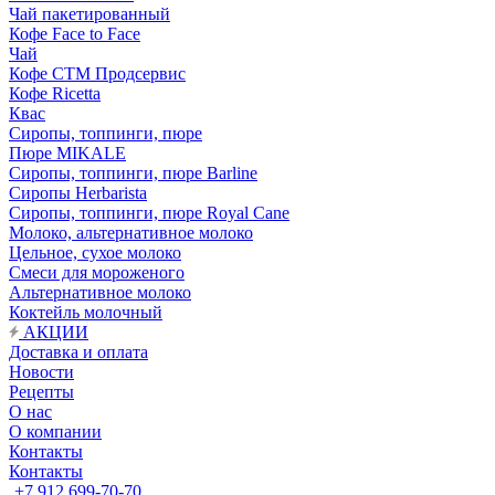
Чай пакетированный
Кофе Face to Face
Чай
Кофе СТМ Продсервис
Кофе Ricetta
Квас
Сиропы, топпинги, пюре
Пюре MIKALE
Сиропы, топпинги, пюре Barline
Сиропы Herbarista
Сиропы, топпинги, пюре Royal Cane
Молоко, альтернативное молоко
Цельное, сухое молоко
Смеси для мороженого
Альтернативное молоко
Коктейль молочный
АКЦИИ
Доставка и оплата
Новости
Рецепты
О нас
О компании
Контакты
Контакты
+7 912 699-70-70