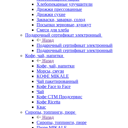
Хлебопекарные улучшители
Дрожжи прессованные
Дрожжи сухие
Закваски, заварки, солод
Посыпки зерновые, кунжут
Смеси для хлеба
Подарочный сертификат электронный
Назад
Подарочный сертификат электронный
Подарочный сертификат электронный
Кофе, чай, напитки
Назад
Кофе, чай, напитки
Морсы, смузи
КОФЕ MIKALE
Чай пакетированный
Кофе Face to Face
Чай
Кофе СТМ Продсервис
Кофе Ricetta
Квас
Сиропы, топпинги, пюре
Назад
Сиропы, топпинги, пюре
Пюре MIKALE