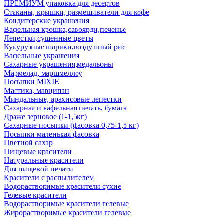
ПРЕМИУМ упаковка для десертов
Стаканы, крышки, размешиватели для кофе
Кондитерские украшения
Вафельная крошка,савоярди,печенье
Лепестки,сушенные цветы
Кукурузные шарики,воздушный рис
Вафельные украшения
Сахарные украшения,медальоны
Мармелад, маршмеллоу
Посыпки MIXIE
Мастика, марципан
Миндальные, арахисовые лепестки
Сахарная и вафельная печать, бумага
Драже зерновое (1-1,5кг)
Сахарные посыпки (фасовка 0,75-1,5 кг)
Посыпки маленькая фасовка
Цветной сахар
Пищевые красители
Натуральные красители
Для пищевой печати
Красители с распылителем
Водорастворимые красители сухие
Гелевые красители
Водорастворимые красители гелевые
Жирорастворимые красители гелевые