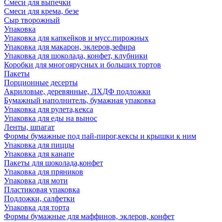
Смеси для выпечки
Смеси для крема, безе
Сыр творожный
Упаковка
Упаковка для капкейков и мусс.пирожных
Упаковка для макарон, эклеров,зефира
Упаковка для шоколада, конфет, клубники
Коробки для многоярусных и больших тортов
Пакеты
Порционные десерты
Акриловые, деревянные, ЛХДФ подложки
Бумажный наполнитель, бумажная упаковка
Упаковка для рулета,кекса
Упаковка для еды на вынос
Ленты, шпагат
Формы бумажные под пай-пирог,кексы и крышки к ним
Упаковка для пиццы
Упаковка для канапе
Пакеты для шоколада,конфет
Упаковка для пряников
Упаковка для моти
Пластиковая упаковка
Подложки, салфетки
Упаковка для торта
Формы бумажные для маффинов, эклеров, конфет