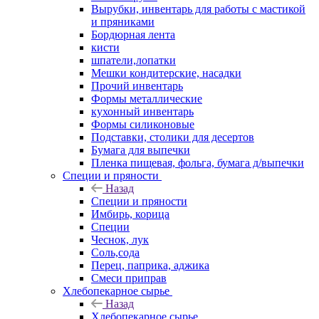
Вырубки, инвентарь для работы с мастикой
и пряниками
Бордюрная лента
кисти
шпатели,лопатки
Мешки кондитерские, насадки
Прочий инвентарь
Формы металлические
кухонный инвентарь
Формы силиконовые
Подставки, столики для десертов
Бумага для выпечки
Пленка пищевая, фольга, бумага д/выпечки
Специи и пряности
Назад
Специи и пряности
Имбирь, корица
Специи
Чеснок, лук
Соль,сода
Перец, паприка, аджика
Смеси приправ
Хлебопекарное сырье
Назад
Хлебопекарное сырье