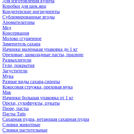
Для изготовления кулича
Коробки для шок.яиц
Кондитерские ингредиенты
Сублимированные ягоды
Ароматизаторы
Мед
Консервация
Молоко сгущенное
Заменитель сахара
Начинки маленькая упаковка до 1 кг
Ореховые, шоколадные пасты, пралине
Разрыхлители
Гели, покрытия
Загустители
Мука
Разные виды сахара,сиропы
Кокосовая стружка, ореховая мука
Мак
Начинки большая упаковка от 1 кг
Орехи, сухофрукты, цукаты
Пюре, пасты
Пасты Tatis
Сахарная пудра, нетающая сахарная пудра
Сливки животные
Сливки растительные