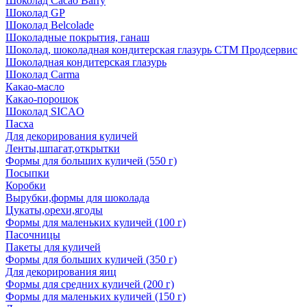
Шоколад Cacao Barry
Шоколад GP
Шоколад Belcolade
Шоколадные покрытия, ганаш
Шоколад, шоколадная кондитерская глазурь СТМ Продсервис
Шоколадная кондитерская глазурь
Шоколад Carma
Какао-масло
Какао-порошок
Шоколад SICAO
Пасха
Для декорирования куличей
Ленты,шпагат,открытки
Формы для больших куличей (550 г)
Посыпки
Коробки
Вырубки,формы для шоколада
Цукаты,орехи,ягоды
Формы для маленьких куличей (100 г)
Пасочницы
Пакеты для куличей
Формы для больших куличей (350 г)
Для декорирования яиц
Формы для средних куличей (200 г)
Формы для маленьких куличей (150 г)