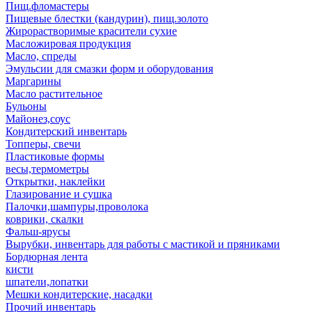
Пищ.фломастеры
Пищевые блестки (кандурин), пищ.золото
Жирорастворимые красители сухие
Масложировая продукция
Масло, спреды
Эмульсии для смазки форм и оборудования
Маргарины
Масло растительное
Бульоны
Майонез,соус
Кондитерский инвентарь
Топперы, свечи
Пластиковые формы
весы,термометры
Открытки, наклейки
Глазирование и сушка
Палочки,шампуры,проволока
коврики, скалки
Фальш-ярусы
Вырубки, инвентарь для работы с мастикой и пряниками
Бордюрная лента
кисти
шпатели,лопатки
Мешки кондитерские, насадки
Прочий инвентарь