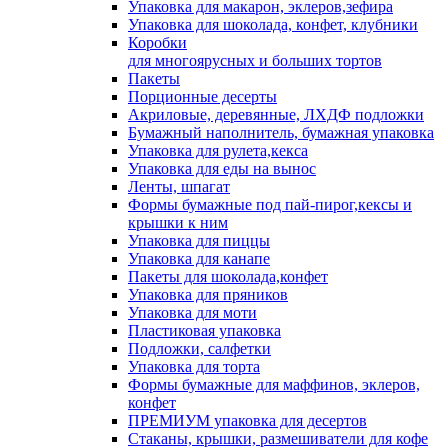
Упаковка для макарон, эклеров,зефира
Упаковка для шоколада, конфет, клубники
Коробки
для многоярусных и больших тортов
Пакеты
Порционные десерты
Акриловые, деревянные, ЛХДФ подложки
Бумажный наполнитель, бумажная упаковка
Упаковка для рулета,кекса
Упаковка для еды на вынос
Ленты, шпагат
Формы бумажные под пай-пирог,кексы и
крышки к ним
Упаковка для пиццы
Упаковка для канапе
Пакеты для шоколада,конфет
Упаковка для пряников
Упаковка для моти
Пластиковая упаковка
Подложки, салфетки
Упаковка для торта
Формы бумажные для маффинов, эклеров,
конфет
ПРЕМИУМ упаковка для десертов
Стаканы, крышки, размешиватели для кофе