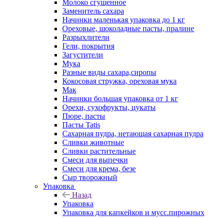
Молоко сгущенное
Заменитель сахара
Начинки маленькая упаковка до 1 кг
Ореховые, шоколадные пасты, пралине
Разрыхлители
Гели, покрытия
Загустители
Мука
Разные виды сахара,сиропы
Кокосовая стружка, ореховая мука
Мак
Начинки большая упаковка от 1 кг
Орехи, сухофрукты, цукаты
Пюре, пасты
Пасты Tatis
Сахарная пудра, нетающая сахарная пудра
Сливки животные
Сливки растительные
Смеси для выпечки
Смеси для крема, безе
Сыр творожный
Упаковка
Назад
Упаковка
Упаковка для капкейков и мусс.пирожных