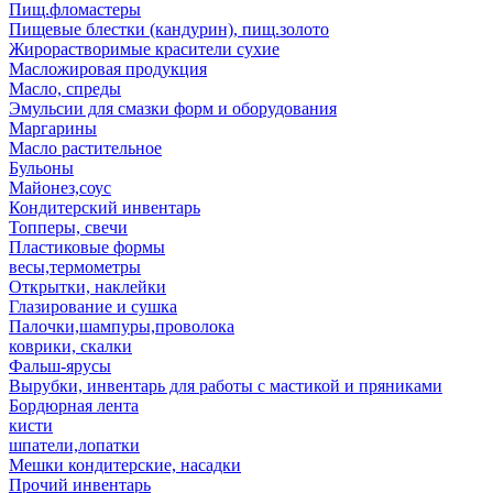
Пищ.фломастеры
Пищевые блестки (кандурин), пищ.золото
Жирорастворимые красители сухие
Масложировая продукция
Масло, спреды
Эмульсии для смазки форм и оборудования
Маргарины
Масло растительное
Бульоны
Майонез,соус
Кондитерский инвентарь
Топперы, свечи
Пластиковые формы
весы,термометры
Открытки, наклейки
Глазирование и сушка
Палочки,шампуры,проволока
коврики, скалки
Фальш-ярусы
Вырубки, инвентарь для работы с мастикой и пряниками
Бордюрная лента
кисти
шпатели,лопатки
Мешки кондитерские, насадки
Прочий инвентарь