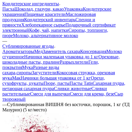
Кондитерские ингредиенты
Пасха
Шоколад, глазури, какао
Упаковка
Кондитерские
украшения
Пищевые красители
Масложировая
продукция
Кондитерский инвентарь
Специи и
пряности
Хлебопекарное сырье
Подарочный сертификат
электронный
Кофе, чай, напитки
Сиропы, топпинги,
пюре
Молоко, альтернативное молоко
—
Сублимированные ягоды
Ароматизаторы
Мед
Заменитель сахара
Консервация
Молоко
сгущенное
Начинки маленькая упаковка до 1 кг
Ореховые,
шоколадные пасты, пралине
Разрыхлители
Гели,
покрытия
Мука
Разные виды
сахара,сиропы
Загустители
Кокосовая стружка, ореховая
мука
Мак
Начинки большая упаковка от 1 кг
Орехи,
сухофрукты, цукаты
Пюре, пасты
Пасты Tatis
Сахарная пудра,
нетающая сахарная пудра
Сливки животные
Сливки
растительные
Смеси для выпечки
Смеси для крема, безе
Сыр
творожный
—
Сублимированная ВИШНЯ без косточки, порошок, 1 кг (ТД
Мазурин) (5 кг/место)