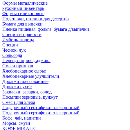
Формы металлические
кухонный инвентарь
Формы силиконовые
Подставки, столики для десертов
Бумага для выпечки
Пленка пищевая, фольга, бумага д/выпечки
Специи и пряности
Имбирь, корица
Специи
Чеснок, лук
Соль,сода
Перец, паприка, аджика
Смеси приправ
Хлебопекарное сырье
Хлебопекарные улучшители
Дрожжи прессованные
Дрожжи сухие
Закваски, заварки, солод
Посыпки зерновые, кунжут
Смеси для хлеба
Подарочный сертификат электронный
Подарочный сертификат электронный
Кофе, чай, напитки
Морсы, смузи
КОФЕ MIKALE