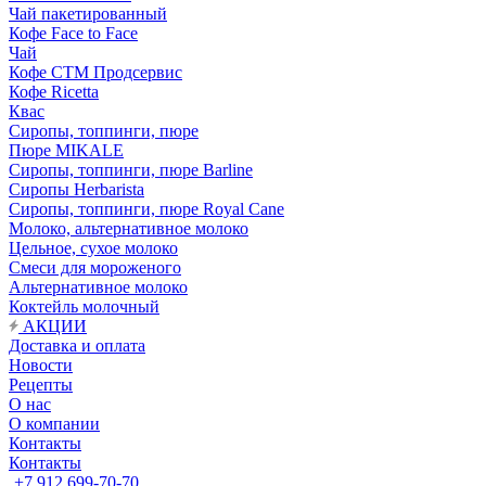
Чай пакетированный
Кофе Face to Face
Чай
Кофе СТМ Продсервис
Кофе Ricetta
Квас
Сиропы, топпинги, пюре
Пюре MIKALE
Сиропы, топпинги, пюре Barline
Сиропы Herbarista
Сиропы, топпинги, пюре Royal Cane
Молоко, альтернативное молоко
Цельное, сухое молоко
Смеси для мороженого
Альтернативное молоко
Коктейль молочный
АКЦИИ
Доставка и оплата
Новости
Рецепты
О нас
О компании
Контакты
Контакты
+7 912 699-70-70