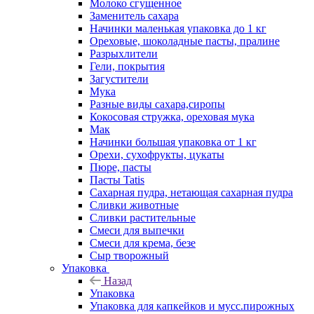
Молоко сгущенное
Заменитель сахара
Начинки маленькая упаковка до 1 кг
Ореховые, шоколадные пасты, пралине
Разрыхлители
Гели, покрытия
Загустители
Мука
Разные виды сахара,сиропы
Кокосовая стружка, ореховая мука
Мак
Начинки большая упаковка от 1 кг
Орехи, сухофрукты, цукаты
Пюре, пасты
Пасты Tatis
Сахарная пудра, нетающая сахарная пудра
Сливки животные
Сливки растительные
Смеси для выпечки
Смеси для крема, безе
Сыр творожный
Упаковка
Назад
Упаковка
Упаковка для капкейков и мусс.пирожных