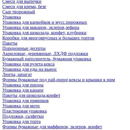
Смеси для выпечки
Смеси для крема, безе
Сыр творожный
Упаковка
Упаковка для капкейков и мусс.пирожных
Упаковка для макарон, эклеров,зефира
Упаковка для шоколада, конфет, клубники
Коробки для многоярусных и больших тортов
Пакеты
Порционные десерты
Акриловые, деревянные, ЛХДФ подложки
Бумажный наполнитель, бумажная упаковка
Упаковка для рулета,кекса
Упаковка для еды на вынос
Ленты, шпагат
Формы бумажные под пай-пирог,кексы и крышки к ним
Упаковка для пиццы
Упаковка для канапе
Пакеты для шоколада,конфет
Упаковка для пряников
Упаковка для моти
Пластиковая упаковка
Подложки, салфетки
Упаковка для торта
Формы бумажные для маффинов, эклеров, конфет