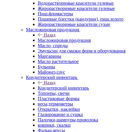
Водорастворимые красители гелевые
Жирорастворимые красители гелевые
Пищ.фломастеры
Пищевые блестки (кандурин), пищ.золото
Жирорастворимые красители сухие
Масложировая продукция
Назад
Масложировая продукция
Масло, спреды
Эмульсии для смазки форм и оборудования
Маргарины
Масло растительное
Бульоны
Майонез,соус
Кондитерский инвентарь
Назад
Кондитерский инвентарь
Топперы, свечи
Пластиковые формы
весы,термометры
Открытки, наклейки
Глазирование и сушка
Палочки,шампуры,проволока
коврики, скалки
Фальш-ярусы