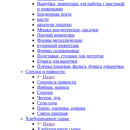
Вырубки, инвентарь для работы с мастикой
и пряниками
Бордюрная лента
кисти
шпатели,лопатки
Мешки кондитерские, насадки
Прочий инвентарь
Формы металлические
кухонный инвентарь
Формы силиконовые
Подставки, столики для десертов
Бумага для выпечки
Пленка пищевая, фольга, бумага д/выпечки
Специи и пряности
Назад
Специи и пряности
Имбирь, корица
Специи
Чеснок, лук
Соль,сода
Перец, паприка, аджика
Смеси приправ
Хлебопекарное сырье
Назад
Хлебопекарное сырье