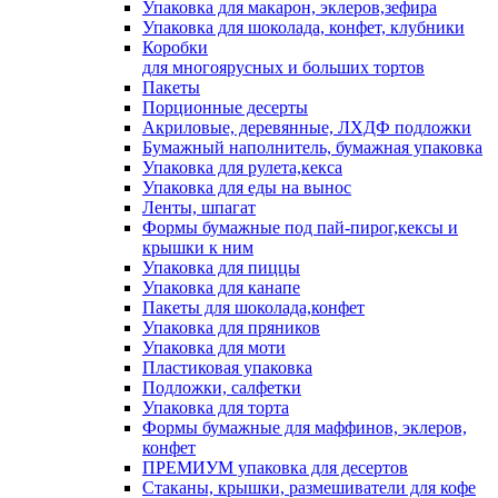
Упаковка для макарон, эклеров,зефира
Упаковка для шоколада, конфет, клубники
Коробки
для многоярусных и больших тортов
Пакеты
Порционные десерты
Акриловые, деревянные, ЛХДФ подложки
Бумажный наполнитель, бумажная упаковка
Упаковка для рулета,кекса
Упаковка для еды на вынос
Ленты, шпагат
Формы бумажные под пай-пирог,кексы и
крышки к ним
Упаковка для пиццы
Упаковка для канапе
Пакеты для шоколада,конфет
Упаковка для пряников
Упаковка для моти
Пластиковая упаковка
Подложки, салфетки
Упаковка для торта
Формы бумажные для маффинов, эклеров,
конфет
ПРЕМИУМ упаковка для десертов
Стаканы, крышки, размешиватели для кофе