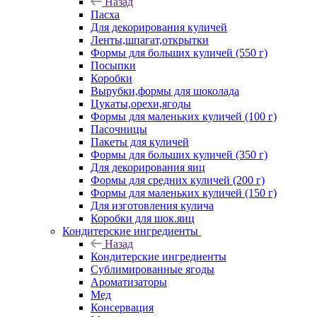
Назад
Пасха
Для декорирования куличей
Ленты,шпагат,открытки
Формы для больших куличей (550 г)
Посыпки
Коробки
Вырубки,формы для шоколада
Цукаты,орехи,ягоды
Формы для маленьких куличей (100 г)
Пасочницы
Пакеты для куличей
Формы для больших куличей (350 г)
Для декорирования яиц
Формы для средних куличей (200 г)
Формы для маленьких куличей (150 г)
Для изготовления кулича
Коробки для шок.яиц
Кондитерские ингредиенты
Назад
Кондитерские ингредиенты
Сублимированные ягоды
Ароматизаторы
Мед
Консервация