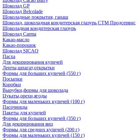
Шоколад Cacao Barry
Шоколад GP
Шоколад Belcolade
Шоколадные покрытия, ганаш
Шоколад, шоколадная кондитерская глазурь СТМ Продсервис
Шоколадная кондитерская глазурь
Шоколад Carma
Какао-масло
Какао-порошок
Шоколад SICAO
Пасха
Для декорирования куличей
Ленты,шпагат,открытки
Формы для больших куличей (550 г)
Посыпки
Коробки
Вырубки,формы для шоколада
Цукаты,орехи,ягоды
Формы для маленьких куличей (100 г)
Пасочницы
Пакеты для куличей
Формы для больших куличей (350 г)
Для декорирования яиц
Формы для средних куличей (200 г)
Формы для маленьких куличей (150 г)