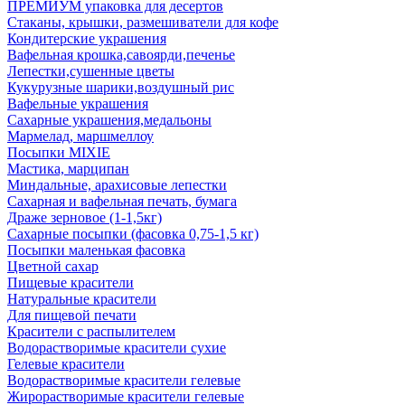
ПРЕМИУМ упаковка для десертов
Стаканы, крышки, размешиватели для кофе
Кондитерские украшения
Вафельная крошка,савоярди,печенье
Лепестки,сушенные цветы
Кукурузные шарики,воздушный рис
Вафельные украшения
Сахарные украшения,медальоны
Мармелад, маршмеллоу
Посыпки MIXIE
Мастика, марципан
Миндальные, арахисовые лепестки
Сахарная и вафельная печать, бумага
Драже зерновое (1-1,5кг)
Сахарные посыпки (фасовка 0,75-1,5 кг)
Посыпки маленькая фасовка
Цветной сахар
Пищевые красители
Натуральные красители
Для пищевой печати
Красители с распылителем
Водорастворимые красители сухие
Гелевые красители
Водорастворимые красители гелевые
Жирорастворимые красители гелевые