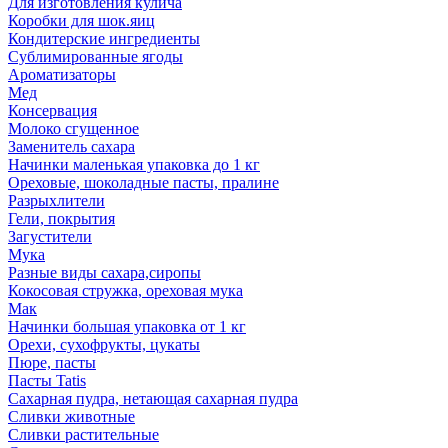
Для изготовления кулича
Коробки для шок.яиц
Кондитерские ингредиенты
Сублимированные ягоды
Ароматизаторы
Мед
Консервация
Молоко сгущенное
Заменитель сахара
Начинки маленькая упаковка до 1 кг
Ореховые, шоколадные пасты, пралине
Разрыхлители
Гели, покрытия
Загустители
Мука
Разные виды сахара,сиропы
Кокосовая стружка, ореховая мука
Мак
Начинки большая упаковка от 1 кг
Орехи, сухофрукты, цукаты
Пюре, пасты
Пасты Tatis
Сахарная пудра, нетающая сахарная пудра
Сливки животные
Сливки растительные