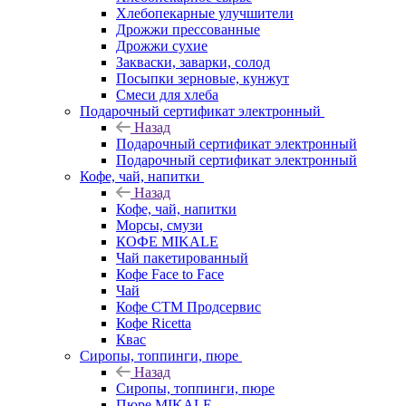
Хлебопекарные улучшители
Дрожжи прессованные
Дрожжи сухие
Закваски, заварки, солод
Посыпки зерновые, кунжут
Смеси для хлеба
Подарочный сертификат электронный
Назад
Подарочный сертификат электронный
Подарочный сертификат электронный
Кофе, чай, напитки
Назад
Кофе, чай, напитки
Морсы, смузи
КОФЕ MIKALE
Чай пакетированный
Кофе Face to Face
Чай
Кофе СТМ Продсервис
Кофе Ricetta
Квас
Сиропы, топпинги, пюре
Назад
Сиропы, топпинги, пюре
Пюре MIKALE