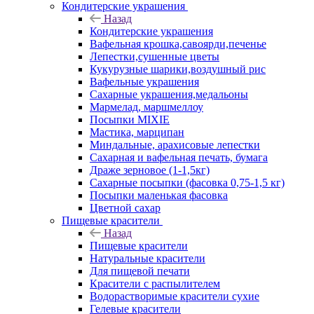
Кондитерские украшения
Назад
Кондитерские украшения
Вафельная крошка,савоярди,печенье
Лепестки,сушенные цветы
Кукурузные шарики,воздушный рис
Вафельные украшения
Сахарные украшения,медальоны
Мармелад, маршмеллоу
Посыпки MIXIE
Мастика, марципан
Миндальные, арахисовые лепестки
Сахарная и вафельная печать, бумага
Драже зерновое (1-1,5кг)
Сахарные посыпки (фасовка 0,75-1,5 кг)
Посыпки маленькая фасовка
Цветной сахар
Пищевые красители
Назад
Пищевые красители
Натуральные красители
Для пищевой печати
Красители с распылителем
Водорастворимые красители сухие
Гелевые красители