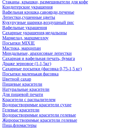
Стаканы, крышки, размешиватели для кофе
Кондитерские украшения
Вафельная крошка,савоярди,печенье
Лепестки,сушенные цветы
Кукурузные шарики,воздушный рис
Вафельные украшения
Сахарные украшения,медальоны
Мармелад, маршмеллоу
Посыпки MIXIE
Мастика, марципан
Миндальные, арахисовые лепестки
Сахарная и вафельная печать, бумага
Драже зерновое (1-1,5кг)
Сахарные посыпки (фасовка 0,75-1,5 кг)
Посыпки маленькая фасовка
Цветной сахар
Пищевые красители
Натуральные красители
Для пищевой печати
Красители с распылителем
Водорастворимые красители сухие
Гелевые красители
Водорастворимые красители гелевые
Жирорастворимые красители гелевые
Пищ.фломастеры