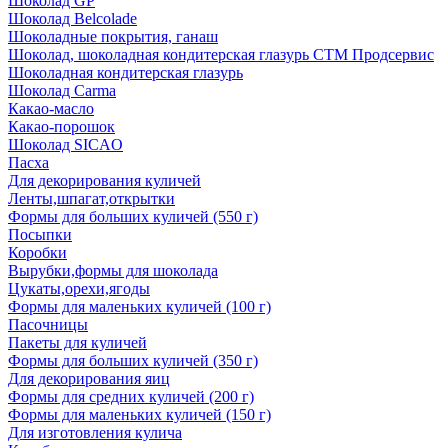
Шоколад GP
Шоколад Belcolade
Шоколадные покрытия, ганаш
Шоколад, шоколадная кондитерская глазурь СТМ Продсервис
Шоколадная кондитерская глазурь
Шоколад Carma
Какао-масло
Какао-порошок
Шоколад SICAO
Пасха
Для декорирования куличей
Ленты,шпагат,открытки
Формы для больших куличей (550 г)
Посыпки
Коробки
Вырубки,формы для шоколада
Цукаты,орехи,ягоды
Формы для маленьких куличей (100 г)
Пасочницы
Пакеты для куличей
Формы для больших куличей (350 г)
Для декорирования яиц
Формы для средних куличей (200 г)
Формы для маленьких куличей (150 г)
Для изготовления кулича