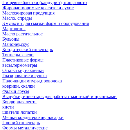
Пищевые блестки (кандурин), пищ.золото
Жирорастворимые красители сухие
Масложировая продукция
Масло, спреды
Эмульсии для смазки форм и оборудования
Маргарины
Масло растительное
Бульоны
Майонез,соус
Кондитерский инвентарь
Топперы, свечи
Пластиковые формы
весы,термометры
Открытки, наклейки
Глазирование и сушка
Палочки,шампуры,проволока
коврики, скалки
Фальш-ярусы
Вырубки, инвентарь для работы с мастикой и пряниками
Бордюрная лента
кисти
шпатели,лопатки
Мешки кондитерские, насадки
Прочий инвентарь
Формы металлические