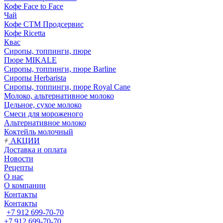
Кофе Face to Face
Чай
Кофе СТМ Продсервис
Кофе Ricetta
Квас
Сиропы, топпинги, пюре
Пюре MIKALE
Сиропы, топпинги, пюре Barline
Сиропы Herbarista
Сиропы, топпинги, пюре Royal Cane
Молоко, альтернативное молоко
Цельное, сухое молоко
Смеси для мороженого
Альтернативное молоко
Коктейль молочный
АКЦИИ
Доставка и оплата
Новости
Рецепты
О нас
О компании
Контакты
Контакты
+7 912 699-70-70
+7 912 699-70-70