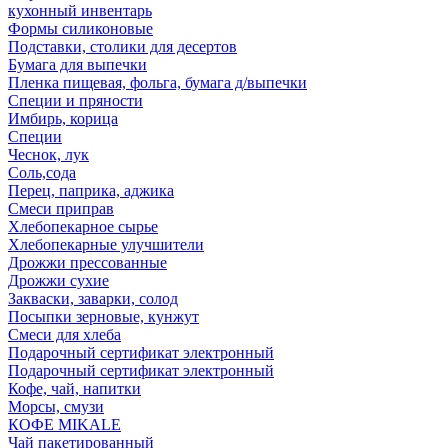
кухонный инвентарь
Формы силиконовые
Подставки, столики для десертов
Бумага для выпечки
Пленка пищевая, фольга, бумага д/выпечки
Специи и пряности
Имбирь, корица
Специи
Чеснок, лук
Соль,сода
Перец, паприка, аджика
Смеси приправ
Хлебопекарное сырье
Хлебопекарные улучшители
Дрожжи прессованные
Дрожжи сухие
Закваски, заварки, солод
Посыпки зерновые, кунжут
Смеси для хлеба
Подарочный сертификат электронный
Подарочный сертификат электронный
Кофе, чай, напитки
Морсы, смузи
КОФЕ MIKALE
Чай пакетированный