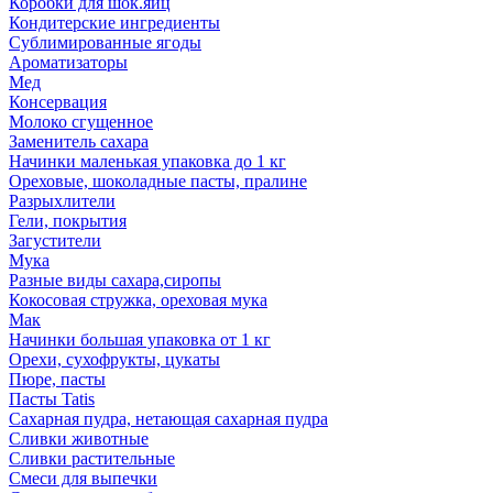
Коробки для шок.яиц
Кондитерские ингредиенты
Сублимированные ягоды
Ароматизаторы
Мед
Консервация
Молоко сгущенное
Заменитель сахара
Начинки маленькая упаковка до 1 кг
Ореховые, шоколадные пасты, пралине
Разрыхлители
Гели, покрытия
Загустители
Мука
Разные виды сахара,сиропы
Кокосовая стружка, ореховая мука
Мак
Начинки большая упаковка от 1 кг
Орехи, сухофрукты, цукаты
Пюре, пасты
Пасты Tatis
Сахарная пудра, нетающая сахарная пудра
Сливки животные
Сливки растительные
Смеси для выпечки