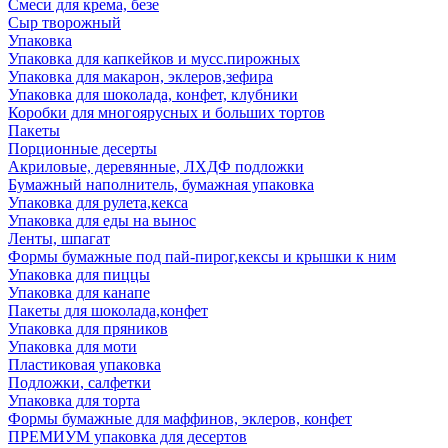
Смеси для крема, безе
Сыр творожный
Упаковка
Упаковка для капкейков и мусс.пирожных
Упаковка для макарон, эклеров,зефира
Упаковка для шоколада, конфет, клубники
Коробки для многоярусных и больших тортов
Пакеты
Порционные десерты
Акриловые, деревянные, ЛХДФ подложки
Бумажный наполнитель, бумажная упаковка
Упаковка для рулета,кекса
Упаковка для еды на вынос
Ленты, шпагат
Формы бумажные под пай-пирог,кексы и крышки к ним
Упаковка для пиццы
Упаковка для канапе
Пакеты для шоколада,конфет
Упаковка для пряников
Упаковка для моти
Пластиковая упаковка
Подложки, салфетки
Упаковка для торта
Формы бумажные для маффинов, эклеров, конфет
ПРЕМИУМ упаковка для десертов