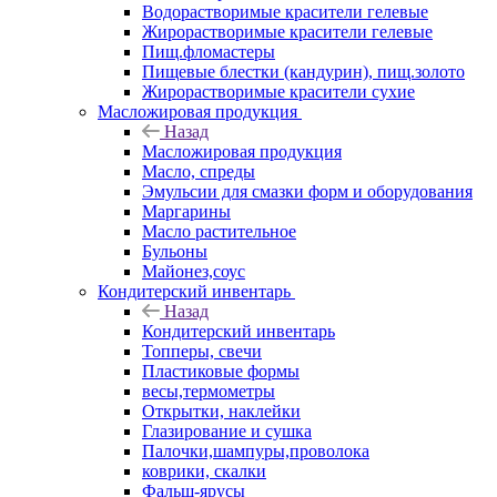
Водорастворимые красители гелевые
Жирорастворимые красители гелевые
Пищ.фломастеры
Пищевые блестки (кандурин), пищ.золото
Жирорастворимые красители сухие
Масложировая продукция
Назад
Масложировая продукция
Масло, спреды
Эмульсии для смазки форм и оборудования
Маргарины
Масло растительное
Бульоны
Майонез,соус
Кондитерский инвентарь
Назад
Кондитерский инвентарь
Топперы, свечи
Пластиковые формы
весы,термометры
Открытки, наклейки
Глазирование и сушка
Палочки,шампуры,проволока
коврики, скалки
Фальш-ярусы