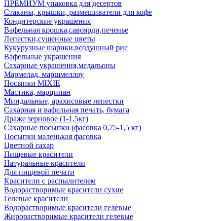
ПРЕМИУМ упаковка для десертов
Стаканы, крышки, размешиватели для кофе
Кондитерские украшения
Вафельная крошка,савоярди,печенье
Лепестки,сушенные цветы
Кукурузные шарики,воздушный рис
Вафельные украшения
Сахарные украшения,медальоны
Мармелад, маршмеллоу
Посыпки MIXIE
Мастика, марципан
Миндальные, арахисовые лепестки
Сахарная и вафельная печать, бумага
Драже зерновое (1-1,5кг)
Сахарные посыпки (фасовка 0,75-1,5 кг)
Посыпки маленькая фасовка
Цветной сахар
Пищевые красители
Натуральные красители
Для пищевой печати
Красители с распылителем
Водорастворимые красители сухие
Гелевые красители
Водорастворимые красители гелевые
Жирорастворимые красители гелевые