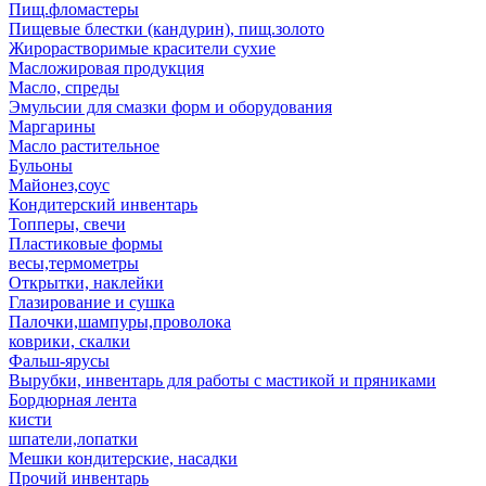
Пищ.фломастеры
Пищевые блестки (кандурин), пищ.золото
Жирорастворимые красители сухие
Масложировая продукция
Масло, спреды
Эмульсии для смазки форм и оборудования
Маргарины
Масло растительное
Бульоны
Майонез,соус
Кондитерский инвентарь
Топперы, свечи
Пластиковые формы
весы,термометры
Открытки, наклейки
Глазирование и сушка
Палочки,шампуры,проволока
коврики, скалки
Фальш-ярусы
Вырубки, инвентарь для работы с мастикой и пряниками
Бордюрная лента
кисти
шпатели,лопатки
Мешки кондитерские, насадки
Прочий инвентарь