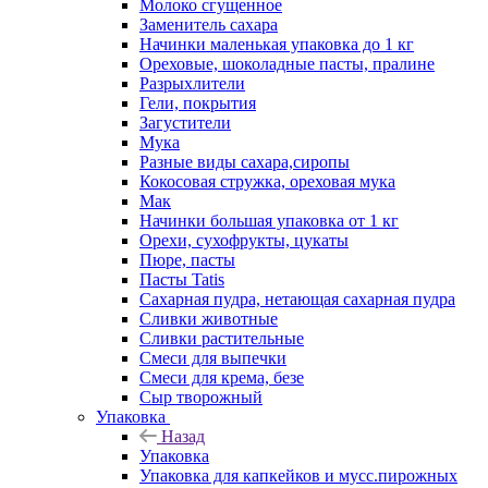
Молоко сгущенное
Заменитель сахара
Начинки маленькая упаковка до 1 кг
Ореховые, шоколадные пасты, пралине
Разрыхлители
Гели, покрытия
Загустители
Мука
Разные виды сахара,сиропы
Кокосовая стружка, ореховая мука
Мак
Начинки большая упаковка от 1 кг
Орехи, сухофрукты, цукаты
Пюре, пасты
Пасты Tatis
Сахарная пудра, нетающая сахарная пудра
Сливки животные
Сливки растительные
Смеси для выпечки
Смеси для крема, безе
Сыр творожный
Упаковка
Назад
Упаковка
Упаковка для капкейков и мусс.пирожных