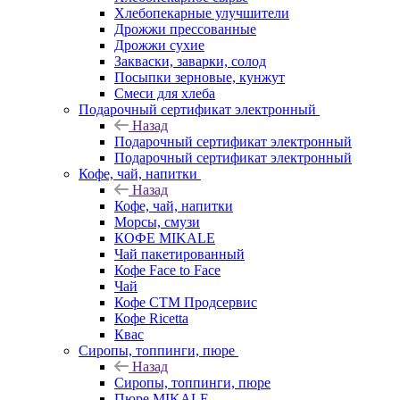
Хлебопекарные улучшители
Дрожжи прессованные
Дрожжи сухие
Закваски, заварки, солод
Посыпки зерновые, кунжут
Смеси для хлеба
Подарочный сертификат электронный
Назад
Подарочный сертификат электронный
Подарочный сертификат электронный
Кофе, чай, напитки
Назад
Кофе, чай, напитки
Морсы, смузи
КОФЕ MIKALE
Чай пакетированный
Кофе Face to Face
Чай
Кофе СТМ Продсервис
Кофе Ricetta
Квас
Сиропы, топпинги, пюре
Назад
Сиропы, топпинги, пюре
Пюре MIKALE