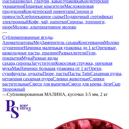
Пасха
Шоколад, глазури, какао
Упаковка
Кондитерские
украшения
Пищевые красители
Масложировая
продукция
Кондитерский инвентарь
Специи и
пряности
Хлебопекарное сырье
Подарочный сертификат
электронный
Кофе, чай, напитки
Сиропы, топпинги,
пюре
Молоко, альтернативное молоко
—
Сублимированные ягоды
Ароматизаторы
Мед
Заменитель сахара
Консервация
Молоко
сгущенное
Начинки маленькая упаковка до 1 кг
Ореховые,
шоколадные пасты, пралине
Разрыхлители
Гели,
покрытия
Мука
Разные виды
сахара,сиропы
Загустители
Кокосовая стружка, ореховая
мука
Мак
Начинки большая упаковка от 1 кг
Орехи,
сухофрукты, цукаты
Пюре, пасты
Пасты Tatis
Сахарная пудра,
нетающая сахарная пудра
Сливки животные
Сливки
растительные
Смеси для выпечки
Смеси для крема, безе
Сыр
творожный
—
Сублимированная МАЛИНА, кусочки 3-5 мм, 2 кг