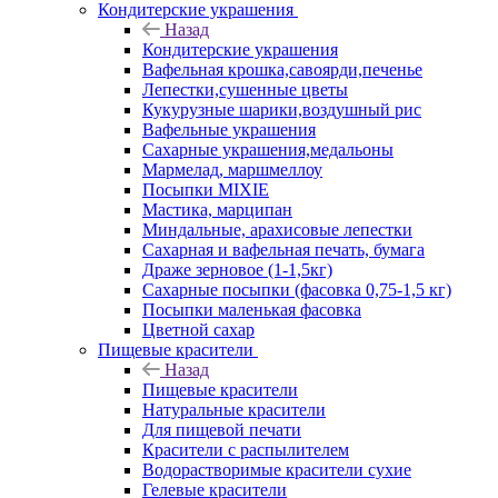
Кондитерские украшения
Назад
Кондитерские украшения
Вафельная крошка,савоярди,печенье
Лепестки,сушенные цветы
Кукурузные шарики,воздушный рис
Вафельные украшения
Сахарные украшения,медальоны
Мармелад, маршмеллоу
Посыпки MIXIE
Мастика, марципан
Миндальные, арахисовые лепестки
Сахарная и вафельная печать, бумага
Драже зерновое (1-1,5кг)
Сахарные посыпки (фасовка 0,75-1,5 кг)
Посыпки маленькая фасовка
Цветной сахар
Пищевые красители
Назад
Пищевые красители
Натуральные красители
Для пищевой печати
Красители с распылителем
Водорастворимые красители сухие
Гелевые красители