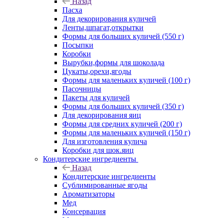
Назад
Пасха
Для декорирования куличей
Ленты,шпагат,открытки
Формы для больших куличей (550 г)
Посыпки
Коробки
Вырубки,формы для шоколада
Цукаты,орехи,ягоды
Формы для маленьких куличей (100 г)
Пасочницы
Пакеты для куличей
Формы для больших куличей (350 г)
Для декорирования яиц
Формы для средних куличей (200 г)
Формы для маленьких куличей (150 г)
Для изготовления кулича
Коробки для шок.яиц
Кондитерские ингредиенты
Назад
Кондитерские ингредиенты
Сублимированные ягоды
Ароматизаторы
Мед
Консервация