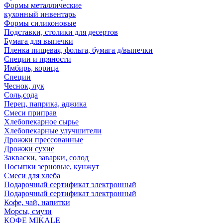
Формы металлические
кухонный инвентарь
Формы силиконовые
Подставки, столики для десертов
Бумага для выпечки
Пленка пищевая, фольга, бумага д/выпечки
Специи и пряности
Имбирь, корица
Специи
Чеснок, лук
Соль,сода
Перец, паприка, аджика
Смеси приправ
Хлебопекарное сырье
Хлебопекарные улучшители
Дрожжи прессованные
Дрожжи сухие
Закваски, заварки, солод
Посыпки зерновые, кунжут
Смеси для хлеба
Подарочный сертификат электронный
Подарочный сертификат электронный
Кофе, чай, напитки
Морсы, смузи
КОФЕ MIKALE