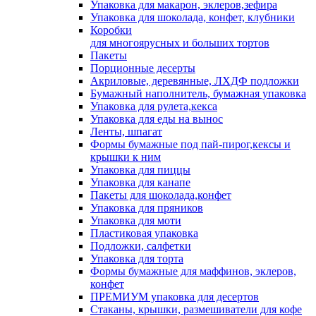
Упаковка для макарон, эклеров,зефира
Упаковка для шоколада, конфет, клубники
Коробки
для многоярусных и больших тортов
Пакеты
Порционные десерты
Акриловые, деревянные, ЛХДФ подложки
Бумажный наполнитель, бумажная упаковка
Упаковка для рулета,кекса
Упаковка для еды на вынос
Ленты, шпагат
Формы бумажные под пай-пирог,кексы и
крышки к ним
Упаковка для пиццы
Упаковка для канапе
Пакеты для шоколада,конфет
Упаковка для пряников
Упаковка для моти
Пластиковая упаковка
Подложки, салфетки
Упаковка для торта
Формы бумажные для маффинов, эклеров,
конфет
ПРЕМИУМ упаковка для десертов
Стаканы, крышки, размешиватели для кофе