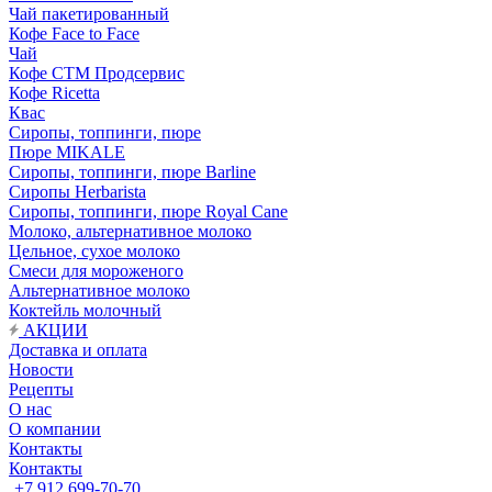
Чай пакетированный
Кофе Face to Face
Чай
Кофе СТМ Продсервис
Кофе Ricetta
Квас
Сиропы, топпинги, пюре
Пюре MIKALE
Сиропы, топпинги, пюре Barline
Сиропы Herbarista
Сиропы, топпинги, пюре Royal Cane
Молоко, альтернативное молоко
Цельное, сухое молоко
Смеси для мороженого
Альтернативное молоко
Коктейль молочный
АКЦИИ
Доставка и оплата
Новости
Рецепты
О нас
О компании
Контакты
Контакты
+7 912 699-70-70