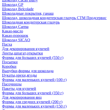
Шоколад Cacao Barry
Шоколад GP
Шоколад Belcolade
Шоколадные покрытия, ганаш
Шоколад, шоколадная кондитерская глазурь СТМ Продсервис
Шоколадная кондитерская глазурь
Шоколад Carma
Какао-масло
Какао-порошок
Шоколад SICAO
Пасха
Для декорирования куличей
Ленты,шпагат,открытки
Формы для больших куличей (550 г)
Посыпки
Коробки
Вырубки,формы для шоколада
Цукаты,орехи,ягоды
Формы для маленьких куличей (100 г)
Пасочницы
Пакеты для куличей
Формы для больших куличей (350 г)
Для декорирования яиц
Формы для средних куличей (200 г)
Формы для маленьких куличей (150 г)