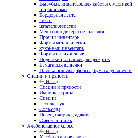
Вырубки, инвентарь для работы с мастикой
и пряниками
Бордюрная лента
кисти
шпатели,лопатки
Мешки кондитерские, насадки
Прочий инвентарь
Формы металлические
кухонный инвентарь
Формы силиконовые
Подставки, столики для десертов
Бумага для выпечки
Пленка пищевая, фольга, бумага д/выпечки
Специи и пряности
Назад
Специи и пряности
Имбирь, корица
Специи
Чеснок, лук
Соль,сода
Перец, паприка, аджика
Смеси приправ
Хлебопекарное сырье
Назад
Хлебопекарное сырье