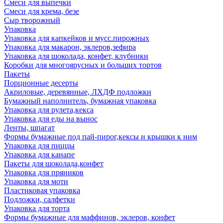
Смеси для выпечки
Смеси для крема, безе
Сыр творожный
Упаковка
Упаковка для капкейков и мусс.пирожных
Упаковка для макарон, эклеров,зефира
Упаковка для шоколада, конфет, клубники
Коробки для многоярусных и больших тортов
Пакеты
Порционные десерты
Акриловые, деревянные, ЛХДФ подложки
Бумажный наполнитель, бумажная упаковка
Упаковка для рулета,кекса
Упаковка для еды на вынос
Ленты, шпагат
Формы бумажные под пай-пирог,кексы и крышки к ним
Упаковка для пиццы
Упаковка для канапе
Пакеты для шоколада,конфет
Упаковка для пряников
Упаковка для моти
Пластиковая упаковка
Подложки, салфетки
Упаковка для торта
Формы бумажные для маффинов, эклеров, конфет