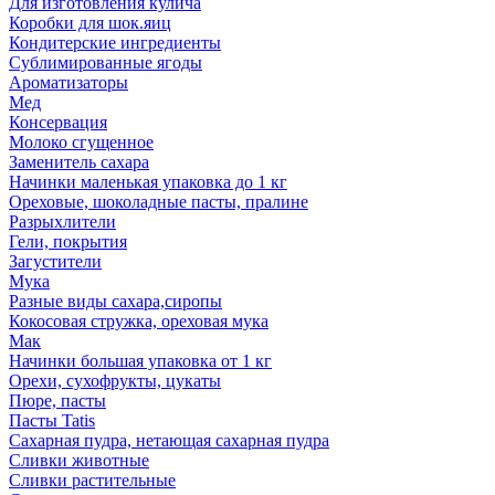
Для изготовления кулича
Коробки для шок.яиц
Кондитерские ингредиенты
Сублимированные ягоды
Ароматизаторы
Мед
Консервация
Молоко сгущенное
Заменитель сахара
Начинки маленькая упаковка до 1 кг
Ореховые, шоколадные пасты, пралине
Разрыхлители
Гели, покрытия
Загустители
Мука
Разные виды сахара,сиропы
Кокосовая стружка, ореховая мука
Мак
Начинки большая упаковка от 1 кг
Орехи, сухофрукты, цукаты
Пюре, пасты
Пасты Tatis
Сахарная пудра, нетающая сахарная пудра
Сливки животные
Сливки растительные