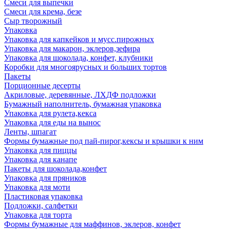
Смеси для выпечки
Смеси для крема, безе
Сыр творожный
Упаковка
Упаковка для капкейков и мусс.пирожных
Упаковка для макарон, эклеров,зефира
Упаковка для шоколада, конфет, клубники
Коробки для многоярусных и больших тортов
Пакеты
Порционные десерты
Акриловые, деревянные, ЛХДФ подложки
Бумажный наполнитель, бумажная упаковка
Упаковка для рулета,кекса
Упаковка для еды на вынос
Ленты, шпагат
Формы бумажные под пай-пирог,кексы и крышки к ним
Упаковка для пиццы
Упаковка для канапе
Пакеты для шоколада,конфет
Упаковка для пряников
Упаковка для моти
Пластиковая упаковка
Подложки, салфетки
Упаковка для торта
Формы бумажные для маффинов, эклеров, конфет