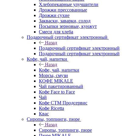
Хлебопекарные улучшители
Дрожжи прессованные
Дрожжи сухие
Закваски, заварки, солод
Посыпки зерновые, кунжут
Смеси для хлеба
Подарочный сертификат электронный
Назад
Подарочный сертификат электронный
Подарочный сертификат электронный
Кофе, чай, напитки
Назад
Кофе, чай, напитки
Морсы, смузи
КОФЕ MIKALE
Чай пакетированный
Кофе Face to Face
Чай
Кофе СТМ Продсервис
Кофе Ricetta
Квас
Сиропы, топпинги, пюре
Назад
Сиропы, топпинги, пюре
Пюре MIKALE