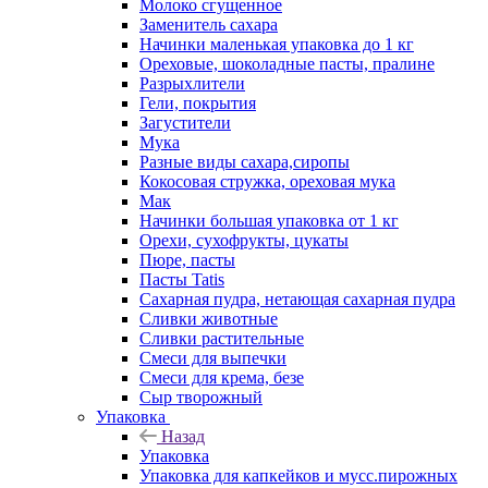
Молоко сгущенное
Заменитель сахара
Начинки маленькая упаковка до 1 кг
Ореховые, шоколадные пасты, пралине
Разрыхлители
Гели, покрытия
Загустители
Мука
Разные виды сахара,сиропы
Кокосовая стружка, ореховая мука
Мак
Начинки большая упаковка от 1 кг
Орехи, сухофрукты, цукаты
Пюре, пасты
Пасты Tatis
Сахарная пудра, нетающая сахарная пудра
Сливки животные
Сливки растительные
Смеси для выпечки
Смеси для крема, безе
Сыр творожный
Упаковка
Назад
Упаковка
Упаковка для капкейков и мусс.пирожных