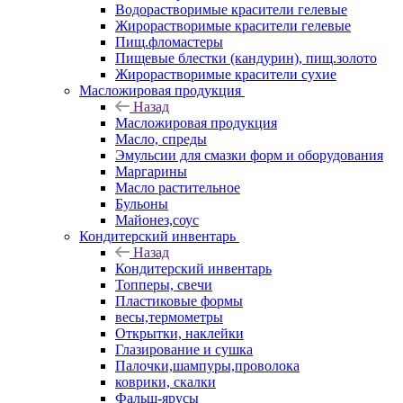
Водорастворимые красители гелевые
Жирорастворимые красители гелевые
Пищ.фломастеры
Пищевые блестки (кандурин), пищ.золото
Жирорастворимые красители сухие
Масложировая продукция
Назад
Масложировая продукция
Масло, спреды
Эмульсии для смазки форм и оборудования
Маргарины
Масло растительное
Бульоны
Майонез,соус
Кондитерский инвентарь
Назад
Кондитерский инвентарь
Топперы, свечи
Пластиковые формы
весы,термометры
Открытки, наклейки
Глазирование и сушка
Палочки,шампуры,проволока
коврики, скалки
Фальш-ярусы