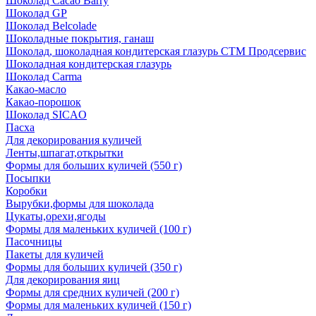
Шоколад Cacao Barry
Шоколад GP
Шоколад Belcolade
Шоколадные покрытия, ганаш
Шоколад, шоколадная кондитерская глазурь СТМ Продсервис
Шоколадная кондитерская глазурь
Шоколад Carma
Какао-масло
Какао-порошок
Шоколад SICAO
Пасха
Для декорирования куличей
Ленты,шпагат,открытки
Формы для больших куличей (550 г)
Посыпки
Коробки
Вырубки,формы для шоколада
Цукаты,орехи,ягоды
Формы для маленьких куличей (100 г)
Пасочницы
Пакеты для куличей
Формы для больших куличей (350 г)
Для декорирования яиц
Формы для средних куличей (200 г)
Формы для маленьких куличей (150 г)