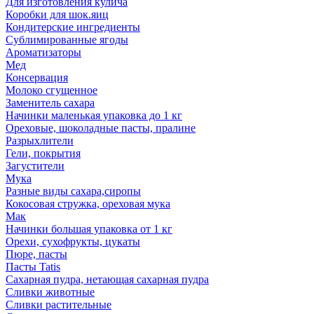
Для изготовления кулича
Коробки для шок.яиц
Кондитерские ингредиенты
Сублимированные ягоды
Ароматизаторы
Мед
Консервация
Молоко сгущенное
Заменитель сахара
Начинки маленькая упаковка до 1 кг
Ореховые, шоколадные пасты, пралине
Разрыхлители
Гели, покрытия
Загустители
Мука
Разные виды сахара,сиропы
Кокосовая стружка, ореховая мука
Мак
Начинки большая упаковка от 1 кг
Орехи, сухофрукты, цукаты
Пюре, пасты
Пасты Tatis
Сахарная пудра, нетающая сахарная пудра
Сливки животные
Сливки растительные