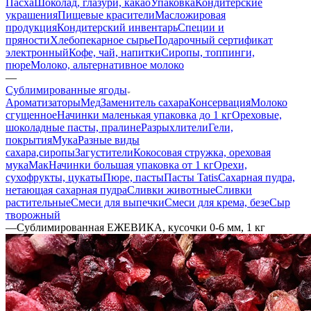
Пасха
Шоколад, глазури, какао
Упаковка
Кондитерские
украшения
Пищевые красители
Масложировая
продукция
Кондитерский инвентарь
Специи и
пряности
Хлебопекарное сырье
Подарочный сертификат
электронный
Кофе, чай, напитки
Сиропы, топпинги,
пюре
Молоко, альтернативное молоко
—
Сублимированные ягоды
Ароматизаторы
Мед
Заменитель сахара
Консервация
Молоко
сгущенное
Начинки маленькая упаковка до 1 кг
Ореховые,
шоколадные пасты, пралине
Разрыхлители
Гели,
покрытия
Мука
Разные виды
сахара,сиропы
Загустители
Кокосовая стружка, ореховая
мука
Мак
Начинки большая упаковка от 1 кг
Орехи,
сухофрукты, цукаты
Пюре, пасты
Пасты Tatis
Сахарная пудра,
нетающая сахарная пудра
Сливки животные
Сливки
растительные
Смеси для выпечки
Смеси для крема, безе
Сыр
творожный
—
Сублимированная ЕЖЕВИКА, кусочки 0-6 мм, 1 кг