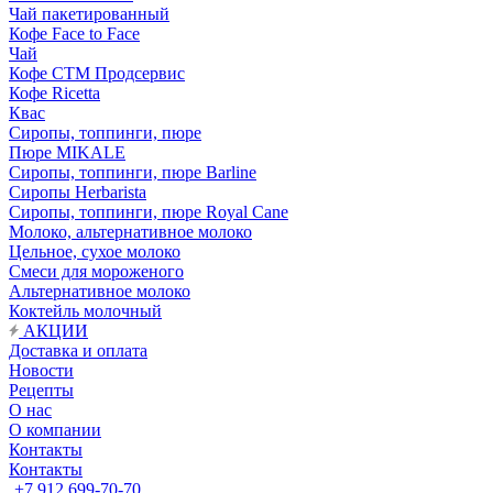
Чай пакетированный
Кофе Face to Face
Чай
Кофе СТМ Продсервис
Кофе Ricetta
Квас
Сиропы, топпинги, пюре
Пюре MIKALE
Сиропы, топпинги, пюре Barline
Сиропы Herbarista
Сиропы, топпинги, пюре Royal Cane
Молоко, альтернативное молоко
Цельное, сухое молоко
Смеси для мороженого
Альтернативное молоко
Коктейль молочный
АКЦИИ
Доставка и оплата
Новости
Рецепты
О нас
О компании
Контакты
Контакты
+7 912 699-70-70