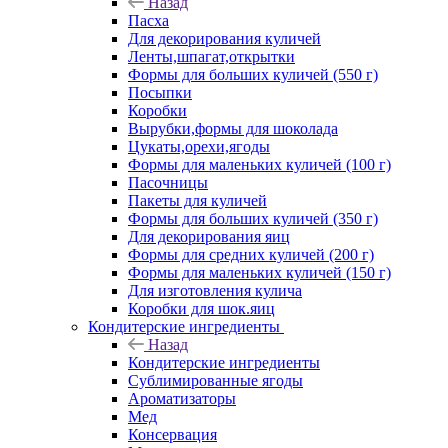
Назад
Пасха
Для декорирования куличей
Ленты,шпагат,открытки
Формы для больших куличей (550 г)
Посыпки
Коробки
Вырубки,формы для шоколада
Цукаты,орехи,ягоды
Формы для маленьких куличей (100 г)
Пасочницы
Пакеты для куличей
Формы для больших куличей (350 г)
Для декорирования яиц
Формы для средних куличей (200 г)
Формы для маленьких куличей (150 г)
Для изготовления кулича
Коробки для шок.яиц
Кондитерские ингредиенты
Назад
Кондитерские ингредиенты
Сублимированные ягоды
Ароматизаторы
Мед
Консервация