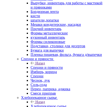
Вырубки, инвентарь для работы с мастикой
и пряниками
Бордюрная лента
кисти
шпатели,лопатки
Мешки кондитерские, насадки
Прочий инвентарь
Формы металлические
кухонный инвентарь
Формы силиконовые
Подставки, столики для десертов
Бумага для выпечки
Пленка пищевая, фольга, бумага д/выпечки
Специи и пряности
Назад
Специи и пряности
Имбирь, корица
Специи
Чеснок, лук
Соль,сода
Перец, паприка, аджика
Смеси приправ
Хлебопекарное сырье
Назад
Хлебопекарное сырье