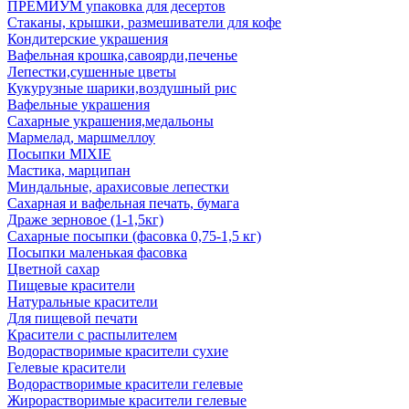
ПРЕМИУМ упаковка для десертов
Стаканы, крышки, размешиватели для кофе
Кондитерские украшения
Вафельная крошка,савоярди,печенье
Лепестки,сушенные цветы
Кукурузные шарики,воздушный рис
Вафельные украшения
Сахарные украшения,медальоны
Мармелад, маршмеллоу
Посыпки MIXIE
Мастика, марципан
Миндальные, арахисовые лепестки
Сахарная и вафельная печать, бумага
Драже зерновое (1-1,5кг)
Сахарные посыпки (фасовка 0,75-1,5 кг)
Посыпки маленькая фасовка
Цветной сахар
Пищевые красители
Натуральные красители
Для пищевой печати
Красители с распылителем
Водорастворимые красители сухие
Гелевые красители
Водорастворимые красители гелевые
Жирорастворимые красители гелевые