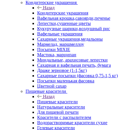
Кондитерские украшения
Назад
Кондитерские украшения
Вафельная крошка,савоярди,печенье
Лепестки,сушенные цветы
Кукурузные шарики,воздушный рис
Вафельные украшения
Сахарные украшения,медальоны
Мармелад, маршмеллоу
Посыпки MIXIE
Мастика, марципан
Миндальные, арахисовые лепестки
Сахарная и вафельная печать, бумага
Драже зерновое (1-1,5кг)
Сахарные посыпки (фасовка 0,75-1,5 кг)
Посыпки маленькая фасовка
Цветной сахар
Пищевые красители
Назад
Пищевые красители
Натуральные красители
Для пищевой печати
Красители с распылителем
Водорастворимые красители сухие
Гелевые красители