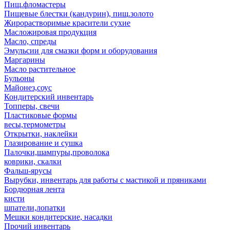
Пищ.фломастеры
Пищевые блестки (кандурин), пищ.золото
Жирорастворимые красители сухие
Масложировая продукция
Масло, спреды
Эмульсии для смазки форм и оборудования
Маргарины
Масло растительное
Бульоны
Майонез,соус
Кондитерский инвентарь
Топперы, свечи
Пластиковые формы
весы,термометры
Открытки, наклейки
Глазирование и сушка
Палочки,шампуры,проволока
коврики, скалки
Фальш-ярусы
Вырубки, инвентарь для работы с мастикой и пряниками
Бордюрная лента
кисти
шпатели,лопатки
Мешки кондитерские, насадки
Прочий инвентарь