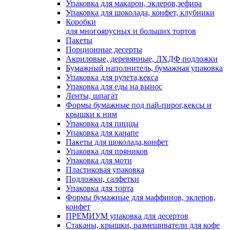
Упаковка для макарон, эклеров,зефира
Упаковка для шоколада, конфет, клубники
Коробки
для многоярусных и больших тортов
Пакеты
Порционные десерты
Акриловые, деревянные, ЛХДФ подложки
Бумажный наполнитель, бумажная упаковка
Упаковка для рулета,кекса
Упаковка для еды на вынос
Ленты, шпагат
Формы бумажные под пай-пирог,кексы и
крышки к ним
Упаковка для пиццы
Упаковка для канапе
Пакеты для шоколада,конфет
Упаковка для пряников
Упаковка для моти
Пластиковая упаковка
Подложки, салфетки
Упаковка для торта
Формы бумажные для маффинов, эклеров,
конфет
ПРЕМИУМ упаковка для десертов
Стаканы, крышки, размешиватели для кофе