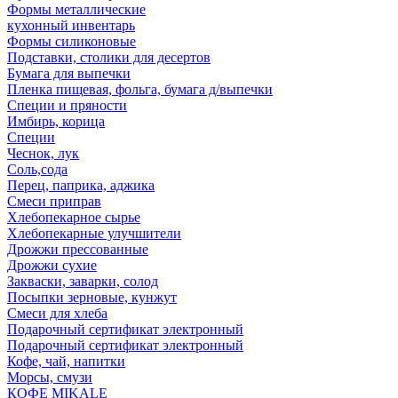
Формы металлические
кухонный инвентарь
Формы силиконовые
Подставки, столики для десертов
Бумага для выпечки
Пленка пищевая, фольга, бумага д/выпечки
Специи и пряности
Имбирь, корица
Специи
Чеснок, лук
Соль,сода
Перец, паприка, аджика
Смеси приправ
Хлебопекарное сырье
Хлебопекарные улучшители
Дрожжи прессованные
Дрожжи сухие
Закваски, заварки, солод
Посыпки зерновые, кунжут
Смеси для хлеба
Подарочный сертификат электронный
Подарочный сертификат электронный
Кофе, чай, напитки
Морсы, смузи
КОФЕ MIKALE