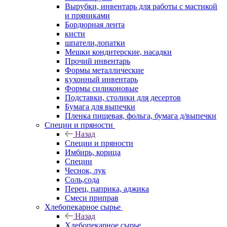
Вырубки, инвентарь для работы с мастикой
и пряниками
Бордюрная лента
кисти
шпатели,лопатки
Мешки кондитерские, насадки
Прочий инвентарь
Формы металлические
кухонный инвентарь
Формы силиконовые
Подставки, столики для десертов
Бумага для выпечки
Пленка пищевая, фольга, бумага д/выпечки
Специи и пряности
Назад
Специи и пряности
Имбирь, корица
Специи
Чеснок, лук
Соль,сода
Перец, паприка, аджика
Смеси приправ
Хлебопекарное сырье
Назад
Хлебопекарное сырье