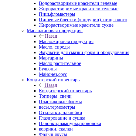
Водорастворимые красители гелевые
Жирорастворимые красители гелевые
Пищ.фломастеры
Пищевые блестки (кандурин), пищ.золото
Жирорастворимые красители сухие
Масложировая продукция
Назад
Масложировая продукция
Масло, спреды
Эмульсии для смазки форм и оборудования
Маргарины
Масло растительное
Бульоны
Майонез,соус
Кондитерский инвентарь
Назад
Кондитерский инвентарь
Топперы, свечи
Пластиковые формы
весы,термометры
Открытки, наклейки
Глазирование и сушка
Палочки,шампуры,проволока
коврики, скалки
Фальш-ярусы