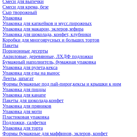
Смеси для выпечки
Смеси для крема, безе
Сыр творожный
Упаковка
Упаковка для капкейков и мусс.пирожных
Упаковка для макарон, эклеров,зефира
Упаковка для шоколада, конфет, клубники
Коробки для многоярусных и больших тортов
Пакеты
Порционные десерты
Акриловые, деревянные, ЛХДФ подложки
Бумажный наполнитель, бумажная упаковка
Упаковка для рулета,кекса
Упаковка для еды на вынос
Ленты, шпагат
Формы бумажные под пай-пирог,кексы и крышки к ним
Упаковка для пиццы
Упаковка для канапе
Пакеты для шоколада,конфет
Упаковка для пряников
Упаковка для моти
Пластиковая упаковка
Подложки, салфетки
Упаковка для торта
Формы бумажные для маффинов, эклеров, конфет