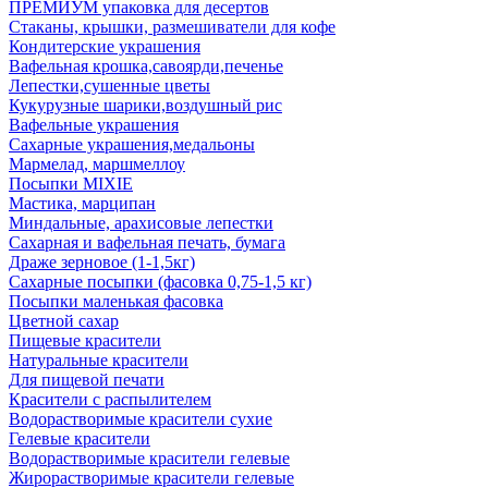
ПРЕМИУМ упаковка для десертов
Стаканы, крышки, размешиватели для кофе
Кондитерские украшения
Вафельная крошка,савоярди,печенье
Лепестки,сушенные цветы
Кукурузные шарики,воздушный рис
Вафельные украшения
Сахарные украшения,медальоны
Мармелад, маршмеллоу
Посыпки MIXIE
Мастика, марципан
Миндальные, арахисовые лепестки
Сахарная и вафельная печать, бумага
Драже зерновое (1-1,5кг)
Сахарные посыпки (фасовка 0,75-1,5 кг)
Посыпки маленькая фасовка
Цветной сахар
Пищевые красители
Натуральные красители
Для пищевой печати
Красители с распылителем
Водорастворимые красители сухие
Гелевые красители
Водорастворимые красители гелевые
Жирорастворимые красители гелевые