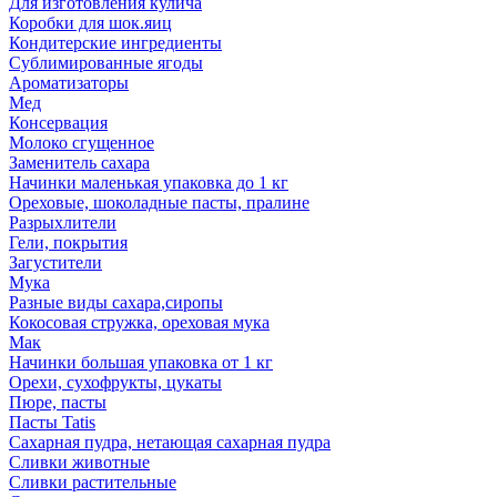
Для изготовления кулича
Коробки для шок.яиц
Кондитерские ингредиенты
Сублимированные ягоды
Ароматизаторы
Мед
Консервация
Молоко сгущенное
Заменитель сахара
Начинки маленькая упаковка до 1 кг
Ореховые, шоколадные пасты, пралине
Разрыхлители
Гели, покрытия
Загустители
Мука
Разные виды сахара,сиропы
Кокосовая стружка, ореховая мука
Мак
Начинки большая упаковка от 1 кг
Орехи, сухофрукты, цукаты
Пюре, пасты
Пасты Tatis
Сахарная пудра, нетающая сахарная пудра
Сливки животные
Сливки растительные