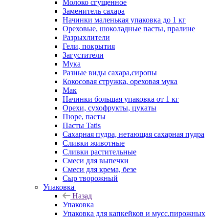
Молоко сгущенное
Заменитель сахара
Начинки маленькая упаковка до 1 кг
Ореховые, шоколадные пасты, пралине
Разрыхлители
Гели, покрытия
Загустители
Мука
Разные виды сахара,сиропы
Кокосовая стружка, ореховая мука
Мак
Начинки большая упаковка от 1 кг
Орехи, сухофрукты, цукаты
Пюре, пасты
Пасты Tatis
Сахарная пудра, нетающая сахарная пудра
Сливки животные
Сливки растительные
Смеси для выпечки
Смеси для крема, безе
Сыр творожный
Упаковка
Назад
Упаковка
Упаковка для капкейков и мусс.пирожных