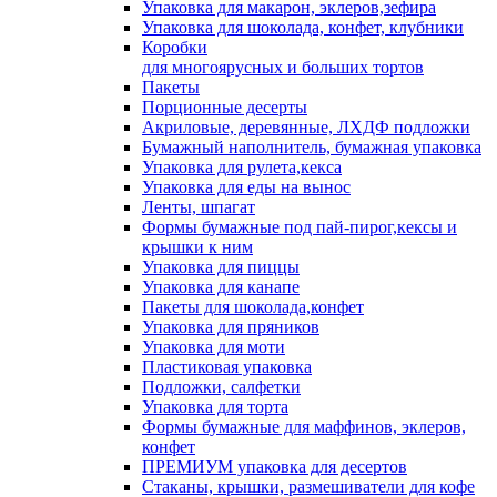
Упаковка для макарон, эклеров,зефира
Упаковка для шоколада, конфет, клубники
Коробки
для многоярусных и больших тортов
Пакеты
Порционные десерты
Акриловые, деревянные, ЛХДФ подложки
Бумажный наполнитель, бумажная упаковка
Упаковка для рулета,кекса
Упаковка для еды на вынос
Ленты, шпагат
Формы бумажные под пай-пирог,кексы и
крышки к ним
Упаковка для пиццы
Упаковка для канапе
Пакеты для шоколада,конфет
Упаковка для пряников
Упаковка для моти
Пластиковая упаковка
Подложки, салфетки
Упаковка для торта
Формы бумажные для маффинов, эклеров,
конфет
ПРЕМИУМ упаковка для десертов
Стаканы, крышки, размешиватели для кофе