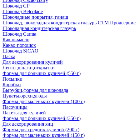
Шоколад Cacao Barry
Шоколад GP
Шоколад Belcolade
Шоколадные покрытия, ганаш
Шоколад, шоколадная кондитерская глазурь СТМ Продсервис
Шоколадная кондитерская глазурь
Шоколад Carma
Какао-масло
Какао-порошок
Шоколад SICAO
Пасха
Для декорирования куличей
Ленты,шпагат,открытки
Формы для больших куличей (550 г)
Посыпки
Коробки
Вырубки,формы для шоколада
Цукаты,орехи,ягоды
Формы для маленьких куличей (100 г)
Пасочницы
Пакеты для куличей
Формы для больших куличей (350 г)
Для декорирования яиц
Формы для средних куличей (200 г)
Формы для маленьких куличей (150 г)