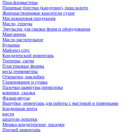
Пищ.фломастеры
Пищевые блестки (кандурин), пищ.золото
Жирорастворимые красители сухие
Масложировая продукция
Масло, спреды
Эмульсии для смазки форм и оборудования
Маргарины
Масло растительное
Бульоны
Майонез,соус
Кондитерский инвентарь
Топперы, свечи
Пластиковые формы
весы,термометры
Открытки, наклейки
Глазирование и сушка
Палочки,шампуры,проволока
коврики, скалки
Фальш-ярусы
Вырубки, инвентарь для работы с мастикой и пряниками
Бордюрная лента
кисти
шпатели,лопатки
Мешки кондитерские, насадки
Прочий инвентарь