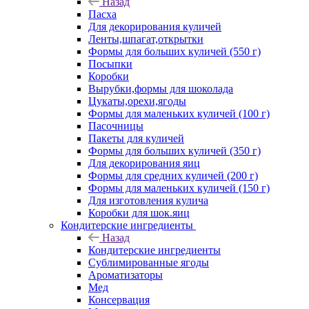
Назад
Пасха
Для декорирования куличей
Ленты,шпагат,открытки
Формы для больших куличей (550 г)
Посыпки
Коробки
Вырубки,формы для шоколада
Цукаты,орехи,ягоды
Формы для маленьких куличей (100 г)
Пасочницы
Пакеты для куличей
Формы для больших куличей (350 г)
Для декорирования яиц
Формы для средних куличей (200 г)
Формы для маленьких куличей (150 г)
Для изготовления кулича
Коробки для шок.яиц
Кондитерские ингредиенты
Назад
Кондитерские ингредиенты
Сублимированные ягоды
Ароматизаторы
Мед
Консервация