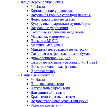
Кондитерские украшения
Назад
Кондитерские украшения
Вафельная крошка,савоярди,печенье
Лепестки,сушенные цветы
Кукурузные шарики,воздушный рис
Вафельные украшения
Сахарные украшения,медальоны
Мармелад, маршмеллоу
Посыпки MIXIE
Мастика, марципан
Миндальные, арахисовые лепестки
Сахарная и вафельная печать, бумага
Драже зерновое (1-1,5кг)
Сахарные посыпки (фасовка 0,75-1,5 кг)
Посыпки маленькая фасовка
Цветной сахар
Пищевые красители
Назад
Пищевые красители
Натуральные красители
Для пищевой печати
Красители с распылителем
Водорастворимые красители сухие
Гелевые красители