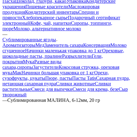
Пасха
Шоколад, глазури, какао
Упаковка
Кондитерские
украшения
Пищевые красители
Масложировая
продукция
Кондитерский инвентарь
Специи и
пряности
Хлебопекарное сырье
Подарочный сертификат
электронный
Кофе, чай, напитки
Сиропы, топпинги,
пюре
Молоко, альтернативное молоко
—
Сублимированные ягоды
Ароматизаторы
Мед
Заменитель сахара
Консервация
Молоко
сгущенное
Начинки маленькая упаковка до 1 кг
Ореховые,
шоколадные пасты, пралине
Разрыхлители
Гели,
покрытия
Мука
Разные виды
сахара,сиропы
Загустители
Кокосовая стружка, ореховая
мука
Мак
Начинки большая упаковка от 1 кг
Орехи,
сухофрукты, цукаты
Пюре, пасты
Пасты Tatis
Сахарная пудра,
нетающая сахарная пудра
Сливки животные
Сливки
растительные
Смеси для выпечки
Смеси для крема, безе
Сыр
творожный
—
Сублимированная МАЛИНА, 6-12мм, 20 гр