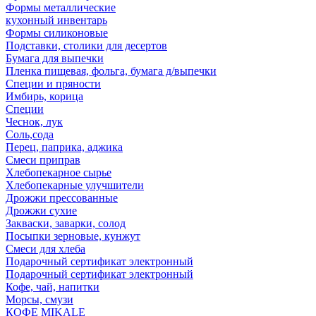
Формы металлические
кухонный инвентарь
Формы силиконовые
Подставки, столики для десертов
Бумага для выпечки
Пленка пищевая, фольга, бумага д/выпечки
Специи и пряности
Имбирь, корица
Специи
Чеснок, лук
Соль,сода
Перец, паприка, аджика
Смеси приправ
Хлебопекарное сырье
Хлебопекарные улучшители
Дрожжи прессованные
Дрожжи сухие
Закваски, заварки, солод
Посыпки зерновые, кунжут
Смеси для хлеба
Подарочный сертификат электронный
Подарочный сертификат электронный
Кофе, чай, напитки
Морсы, смузи
КОФЕ MIKALE