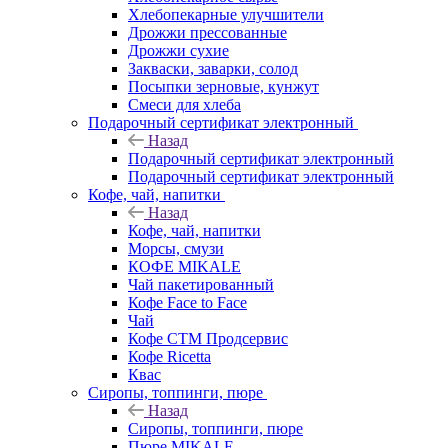
Хлебопекарные улучшители
Дрожжи прессованные
Дрожжи сухие
Закваски, заварки, солод
Посыпки зерновые, кунжут
Смеси для хлеба
Подарочный сертификат электронный
Назад
Подарочный сертификат электронный
Подарочный сертификат электронный
Кофе, чай, напитки
Назад
Кофе, чай, напитки
Морсы, смузи
КОФЕ MIKALE
Чай пакетированный
Кофе Face to Face
Чай
Кофе СТМ Продсервис
Кофе Ricetta
Квас
Сиропы, топпинги, пюре
Назад
Сиропы, топпинги, пюре
Пюре MIKALE