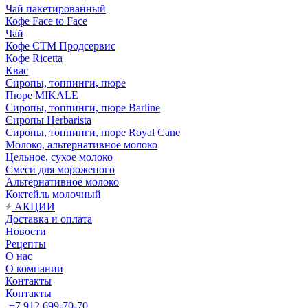
Чай пакетированный
Кофе Face to Face
Чай
Кофе СТМ Продсервис
Кофе Ricetta
Квас
Сиропы, топпинги, пюре
Пюре MIKALE
Сиропы, топпинги, пюре Barline
Сиропы Herbarista
Сиропы, топпинги, пюре Royal Cane
Молоко, альтернативное молоко
Цельное, сухое молоко
Смеси для мороженого
Альтернативное молоко
Коктейль молочный
АКЦИИ
Доставка и оплата
Новости
Рецепты
О нас
О компании
Контакты
Контакты
+7 912 699-70-70