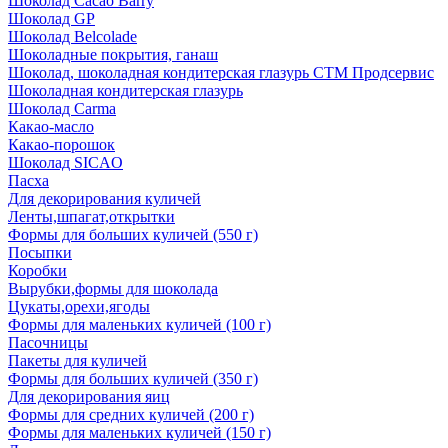
Шоколад Cacao Barry
Шоколад GP
Шоколад Belcolade
Шоколадные покрытия, ганаш
Шоколад, шоколадная кондитерская глазурь СТМ Продсервис
Шоколадная кондитерская глазурь
Шоколад Carma
Какао-масло
Какао-порошок
Шоколад SICAO
Пасха
Для декорирования куличей
Ленты,шпагат,открытки
Формы для больших куличей (550 г)
Посыпки
Коробки
Вырубки,формы для шоколада
Цукаты,орехи,ягоды
Формы для маленьких куличей (100 г)
Пасочницы
Пакеты для куличей
Формы для больших куличей (350 г)
Для декорирования яиц
Формы для средних куличей (200 г)
Формы для маленьких куличей (150 г)