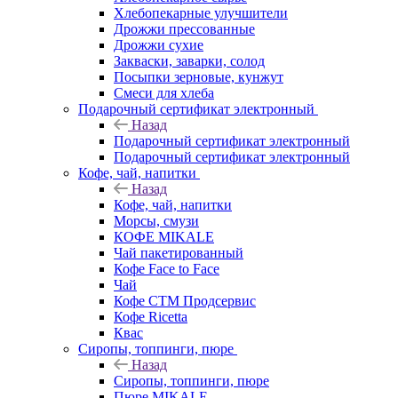
Хлебопекарные улучшители
Дрожжи прессованные
Дрожжи сухие
Закваски, заварки, солод
Посыпки зерновые, кунжут
Смеси для хлеба
Подарочный сертификат электронный
Назад
Подарочный сертификат электронный
Подарочный сертификат электронный
Кофе, чай, напитки
Назад
Кофе, чай, напитки
Морсы, смузи
КОФЕ MIKALE
Чай пакетированный
Кофе Face to Face
Чай
Кофе СТМ Продсервис
Кофе Ricetta
Квас
Сиропы, топпинги, пюре
Назад
Сиропы, топпинги, пюре
Пюре MIKALE