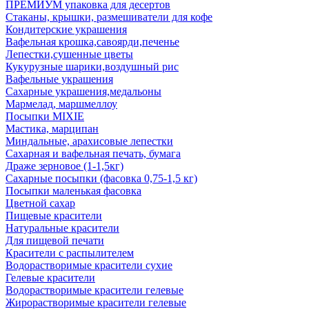
ПРЕМИУМ упаковка для десертов
Стаканы, крышки, размешиватели для кофе
Кондитерские украшения
Вафельная крошка,савоярди,печенье
Лепестки,сушенные цветы
Кукурузные шарики,воздушный рис
Вафельные украшения
Сахарные украшения,медальоны
Мармелад, маршмеллоу
Посыпки MIXIE
Мастика, марципан
Миндальные, арахисовые лепестки
Сахарная и вафельная печать, бумага
Драже зерновое (1-1,5кг)
Сахарные посыпки (фасовка 0,75-1,5 кг)
Посыпки маленькая фасовка
Цветной сахар
Пищевые красители
Натуральные красители
Для пищевой печати
Красители с распылителем
Водорастворимые красители сухие
Гелевые красители
Водорастворимые красители гелевые
Жирорастворимые красители гелевые