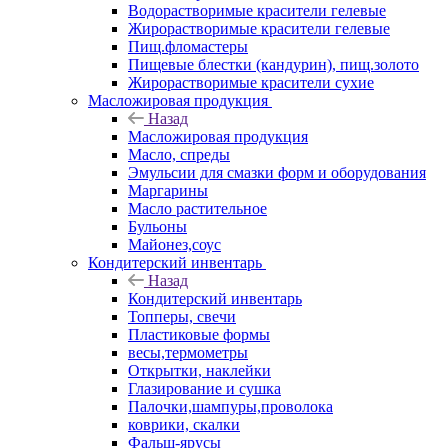
Водорастворимые красители гелевые
Жирорастворимые красители гелевые
Пищ.фломастеры
Пищевые блестки (кандурин), пищ.золото
Жирорастворимые красители сухие
Масложировая продукция
Назад
Масложировая продукция
Масло, спреды
Эмульсии для смазки форм и оборудования
Маргарины
Масло растительное
Бульоны
Майонез,соус
Кондитерский инвентарь
Назад
Кондитерский инвентарь
Топперы, свечи
Пластиковые формы
весы,термометры
Открытки, наклейки
Глазирование и сушка
Палочки,шампуры,проволока
коврики, скалки
Фальш-ярусы