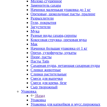
Молоко сгущенное
Заменитель сахара
Начинки маленькая упаковка до 1 кг
Ореховые, шоколадные пасты, пралине
Разрыхлители
Гели, покрытия
Загустители
Мука
Разные виды сахара,сиропы
Кокосовая стружка, ореховая мука
Мак
Начинки большая упаковка от 1 кг
Орехи, сухофрукты, цукаты
Пюре, пасты
Пасты Tatis
Сахарная пудра, нетающая сахарная пудра
Сливки животные
Сливки растительные
Смеси для выпечки
Смеси для крема, безе
Сыр творожный
Упаковка
Назад
Упаковка
Упаковка для капкейков и мусс.пирожных