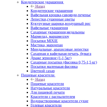
Кондитерские украшения
Назад
Кондитерские украшения
Вафельная крошка,савоярди,печенье
Лепестки,сушенные цветы
Кукурузные шарики,воздушный рис
Вафельные украшения
Сахарные украшения,медальоны
Мармелад, маршмеллоу
Посыпки MIXIE
Мастика, марципан
Миндальные, арахисовые лепестки
Сахарная и вафельная печать, бумага
Драже зерновое (1-1,5кг)
Сахарные посыпки (фасовка 0,75-1,5 кг)
Посыпки маленькая фасовка
Цветной сахар
Пищевые красители
Назад
Пищевые красители
Натуральные красители
Для пищевой печати
Красители с распылителем
Водорастворимые красители сухие
Гелевые красители