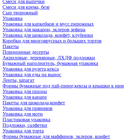
Смеси для выпечки
Смеси для крема, безе
Сыр творожный
Упаковка
Упаковка для капкейков и мусс.пирожных
Упаковка для макарон, эклеров,зефира
Упаковка для шоколада, конфет, клубники
Коробки для многоярусных и больших тортов
Пакеты
Порционные десерты
Акриловые, деревянные, ЛХДФ подложки
Бумажный наполнитель, бумажная упаковка
Упаковка для рулета,кекса
Упаковка для еды на вынос
Ленты, шпагат
Формы бумажные под пай-пирог,кексы и крышки к ним
Упаковка для пиццы
Упаковка для канапе
Пакеты для шоколада,конфет
Упаковка для пряников
Упаковка для моти
Пластиковая упаковка
Подложки, салфетки
Упаковка для торта
Формы бумажные для маффинов, эклеров, конфет