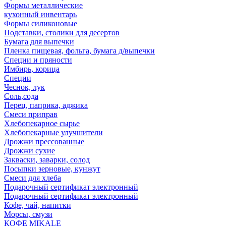
Формы металлические
кухонный инвентарь
Формы силиконовые
Подставки, столики для десертов
Бумага для выпечки
Пленка пищевая, фольга, бумага д/выпечки
Специи и пряности
Имбирь, корица
Специи
Чеснок, лук
Соль,сода
Перец, паприка, аджика
Смеси приправ
Хлебопекарное сырье
Хлебопекарные улучшители
Дрожжи прессованные
Дрожжи сухие
Закваски, заварки, солод
Посыпки зерновые, кунжут
Смеси для хлеба
Подарочный сертификат электронный
Подарочный сертификат электронный
Кофе, чай, напитки
Морсы, смузи
КОФЕ MIKALE