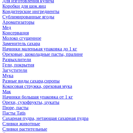
Для изготовления кулича
Коробки для шок.яиц
Кондитерские ингредиенты
Сублимированные ягоды
Ароматизаторы
Мед
Консервация
Молоко сгущенное
Заменитель сахара
Начинки маленькая упаковка до 1 кг
Ореховые, шоколадные пасты, пралине
Разрыхлители
Гели, покрытия
Загустители
Мука
Разные виды сахара,сиропы
Кокосовая стружка, ореховая мука
Мак
Начинки большая упаковка от 1 кг
Орехи, сухофрукты, цукаты
Пюре, пасты
Пасты Tatis
Сахарная пудра, нетающая сахарная пудра
Сливки животные
Сливки растительные