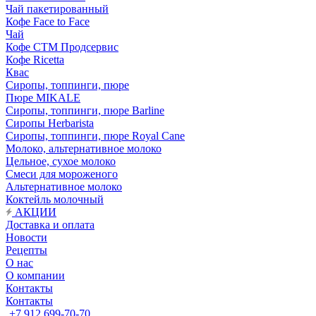
Чай пакетированный
Кофе Face to Face
Чай
Кофе СТМ Продсервис
Кофе Ricetta
Квас
Сиропы, топпинги, пюре
Пюре MIKALE
Сиропы, топпинги, пюре Barline
Сиропы Herbarista
Сиропы, топпинги, пюре Royal Cane
Молоко, альтернативное молоко
Цельное, сухое молоко
Смеси для мороженого
Альтернативное молоко
Коктейль молочный
АКЦИИ
Доставка и оплата
Новости
Рецепты
О нас
О компании
Контакты
Контакты
+7 912 699-70-70