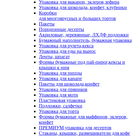
Упаковка для макарон, эклеров,зефира
Упаковка для шоколада, конфет, клубники
Коробки
для многоярусных и больших тортов
Пакеты
Порционные десерты
Акриловые, деревянные, ЛХДФ подложки
Бумажный наполнитель, бумажная упаковка
Упаковка для рулета,кекса
Упаковка для еды на вынос
Ленты, шпагат
Формы бумажные под пай-пирог,кексы и
крышки к ним
Упаковка для пиццы
Упаковка для канапе
Пакеты для шоколада,конфет
Упаковка для пряников
Упаковка для моти
Пластиковая упаковка
Подложки, салфетки
Упаковка для торта
Формы бумажные для маффинов, эклеров,
конфет
ПРЕМИУМ упаковка для десертов
Стаканы, крышки, размешиватели для кофе