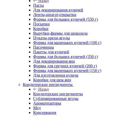
Назад
Пасха
Для декорирования куличей
Ленты,шпагат,открытки
Формы для больших куличей (550 г)
Посыпки
Коробки
Вырубки,формы для шоколада
Цукаты,орехи,ягоды
Формы для маленьких куличей (100 г)
Пасочницы
Пакеты для куличей
Формы для больших куличей (350 г)
Для декорирования яиц
Формы для средних куличей (200 г)
Формы для маленьких куличей (150 г)
Для изготовления кулича
Коробки для шок.яиц
Кондитерские ингредиенты
Назад
Кондитерские ингредиенты
Сублимированные ягоды
Ароматизаторы
Мед
Консервация