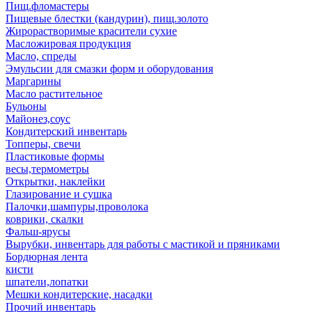
Пищ.фломастеры
Пищевые блестки (кандурин), пищ.золото
Жирорастворимые красители сухие
Масложировая продукция
Масло, спреды
Эмульсии для смазки форм и оборудования
Маргарины
Масло растительное
Бульоны
Майонез,соус
Кондитерский инвентарь
Топперы, свечи
Пластиковые формы
весы,термометры
Открытки, наклейки
Глазирование и сушка
Палочки,шампуры,проволока
коврики, скалки
Фальш-ярусы
Вырубки, инвентарь для работы с мастикой и пряниками
Бордюрная лента
кисти
шпатели,лопатки
Мешки кондитерские, насадки
Прочий инвентарь