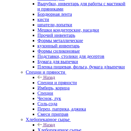
Вырубки, инвентарь для работы с мастикой
и пряниками
Бордюрная лента
кисти
шпатели,лопатки
Мешки кондитерские, насадки
Прочий инвентарь
Формы металлические
кухонный инвентарь
Формы силиконовые
Подставки, столики для десертов
Бумага для выпечки
Пленка пищевая, фольга, бумага д/выпечки
Специи и пряности
Назад
Специи и пряности
Имбирь, корица
Специи
Чеснок, лук
Соль,сода
Перец, паприка, аджика
Смеси приправ
Хлебопекарное сырье
Назад
Хлебопекарное сырье