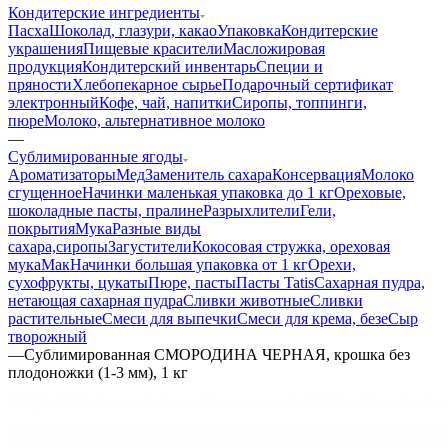
Кондитерские ингредиенты
Пасха
Шоколад, глазури, какао
Упаковка
Кондитерские
украшения
Пищевые красители
Масложировая
продукция
Кондитерский инвентарь
Специи и
пряности
Хлебопекарное сырье
Подарочный сертификат
электронный
Кофе, чай, напитки
Сиропы, топпинги,
пюре
Молоко, альтернативное молоко
—
Сублимированные ягоды
Ароматизаторы
Мед
Заменитель сахара
Консервация
Молоко
сгущенное
Начинки маленькая упаковка до 1 кг
Ореховые,
шоколадные пасты, пралине
Разрыхлители
Гели,
покрытия
Мука
Разные виды
сахара,сиропы
Загустители
Кокосовая стружка, ореховая
мука
Мак
Начинки большая упаковка от 1 кг
Орехи,
сухофрукты, цукаты
Пюре, пасты
Пасты Tatis
Сахарная пудра,
нетающая сахарная пудра
Сливки животные
Сливки
растительные
Смеси для выпечки
Смеси для крема, безе
Сыр
творожный
—
Сублимированная СМОРОДИНА ЧЕРНАЯ, крошка без
плодоножки (1-3 мм), 1 кг