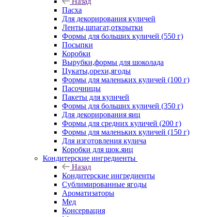
Назад
Пасха
Для декорирования куличей
Ленты,шпагат,открытки
Формы для больших куличей (550 г)
Посыпки
Коробки
Вырубки,формы для шоколада
Цукаты,орехи,ягоды
Формы для маленьких куличей (100 г)
Пасочницы
Пакеты для куличей
Формы для больших куличей (350 г)
Для декорирования яиц
Формы для средних куличей (200 г)
Формы для маленьких куличей (150 г)
Для изготовления кулича
Коробки для шок.яиц
Кондитерские ингредиенты
Назад
Кондитерские ингредиенты
Сублимированные ягоды
Ароматизаторы
Мед
Консервация