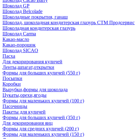
Шоколад Cacao Barry
Шоколад GP
Шоколад Belcolade
Шоколадные покрытия, ганаш
Шоколад, шоколадная кондитерская глазурь СТМ Продсервис
Шоколадная кондитерская глазурь
Шоколад Carma
Какао-масло
Какао-порошок
Шоколад SICAO
Пасха
Для декорирования куличей
Ленты,шпагат,открытки
Формы для больших куличей (550 г)
Посыпки
Коробки
Вырубки,формы для шоколада
Цукаты,орехи,ягоды
Формы для маленьких куличей (100 г)
Пасочницы
Пакеты для куличей
Формы для больших куличей (350 г)
Для декорирования яиц
Формы для средних куличей (200 г)
Формы для маленьких куличей (150 г)