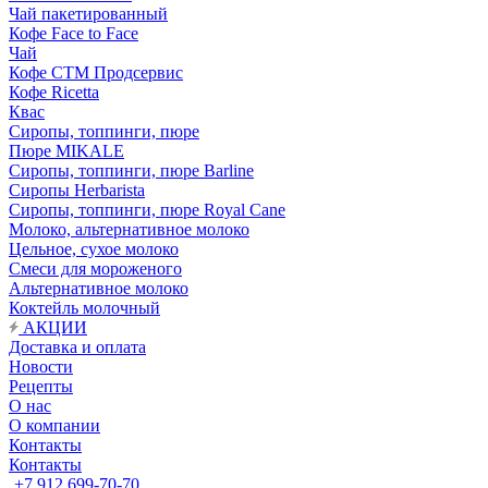
Чай пакетированный
Кофе Face to Face
Чай
Кофе СТМ Продсервис
Кофе Ricetta
Квас
Сиропы, топпинги, пюре
Пюре MIKALE
Сиропы, топпинги, пюре Barline
Сиропы Herbarista
Сиропы, топпинги, пюре Royal Cane
Молоко, альтернативное молоко
Цельное, сухое молоко
Смеси для мороженого
Альтернативное молоко
Коктейль молочный
АКЦИИ
Доставка и оплата
Новости
Рецепты
О нас
О компании
Контакты
Контакты
+7 912 699-70-70