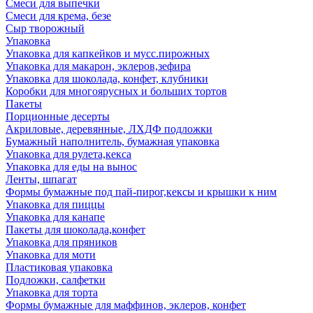
Смеси для выпечки
Смеси для крема, безе
Сыр творожный
Упаковка
Упаковка для капкейков и мусс.пирожных
Упаковка для макарон, эклеров,зефира
Упаковка для шоколада, конфет, клубники
Коробки для многоярусных и больших тортов
Пакеты
Порционные десерты
Акриловые, деревянные, ЛХДФ подложки
Бумажный наполнитель, бумажная упаковка
Упаковка для рулета,кекса
Упаковка для еды на вынос
Ленты, шпагат
Формы бумажные под пай-пирог,кексы и крышки к ним
Упаковка для пиццы
Упаковка для канапе
Пакеты для шоколада,конфет
Упаковка для пряников
Упаковка для моти
Пластиковая упаковка
Подложки, салфетки
Упаковка для торта
Формы бумажные для маффинов, эклеров, конфет