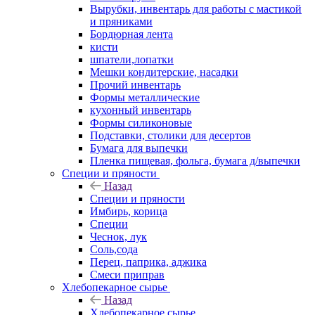
Вырубки, инвентарь для работы с мастикой
и пряниками
Бордюрная лента
кисти
шпатели,лопатки
Мешки кондитерские, насадки
Прочий инвентарь
Формы металлические
кухонный инвентарь
Формы силиконовые
Подставки, столики для десертов
Бумага для выпечки
Пленка пищевая, фольга, бумага д/выпечки
Специи и пряности
Назад
Специи и пряности
Имбирь, корица
Специи
Чеснок, лук
Соль,сода
Перец, паприка, аджика
Смеси приправ
Хлебопекарное сырье
Назад
Хлебопекарное сырье