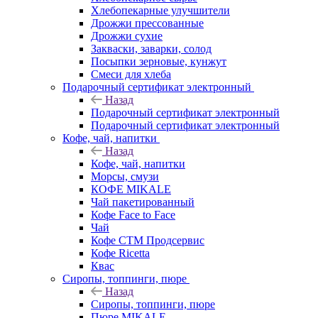
Хлебопекарные улучшители
Дрожжи прессованные
Дрожжи сухие
Закваски, заварки, солод
Посыпки зерновые, кунжут
Смеси для хлеба
Подарочный сертификат электронный
Назад
Подарочный сертификат электронный
Подарочный сертификат электронный
Кофе, чай, напитки
Назад
Кофе, чай, напитки
Морсы, смузи
КОФЕ MIKALE
Чай пакетированный
Кофе Face to Face
Чай
Кофе СТМ Продсервис
Кофе Ricetta
Квас
Сиропы, топпинги, пюре
Назад
Сиропы, топпинги, пюре
Пюре MIKALE