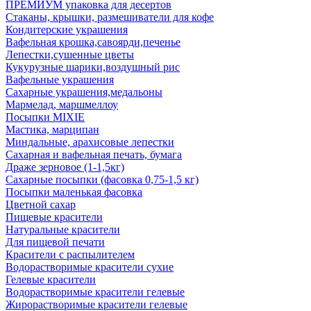
ПРЕМИУМ упаковка для десертов
Стаканы, крышки, размешиватели для кофе
Кондитерские украшения
Вафельная крошка,савоярди,печенье
Лепестки,сушенные цветы
Кукурузные шарики,воздушный рис
Вафельные украшения
Сахарные украшения,медальоны
Мармелад, маршмеллоу
Посыпки MIXIE
Мастика, марципан
Миндальные, арахисовые лепестки
Сахарная и вафельная печать, бумага
Драже зерновое (1-1,5кг)
Сахарные посыпки (фасовка 0,75-1,5 кг)
Посыпки маленькая фасовка
Цветной сахар
Пищевые красители
Натуральные красители
Для пищевой печати
Красители с распылителем
Водорастворимые красители сухие
Гелевые красители
Водорастворимые красители гелевые
Жирорастворимые красители гелевые