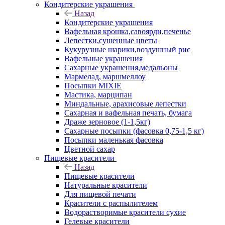
Кондитерские украшения
Назад
Кондитерские украшения
Вафельная крошка,савоярди,печенье
Лепестки,сушенные цветы
Кукурузные шарики,воздушный рис
Вафельные украшения
Сахарные украшения,медальоны
Мармелад, маршмеллоу
Посыпки MIXIE
Мастика, марципан
Миндальные, арахисовые лепестки
Сахарная и вафельная печать, бумага
Драже зерновое (1-1,5кг)
Сахарные посыпки (фасовка 0,75-1,5 кг)
Посыпки маленькая фасовка
Цветной сахар
Пищевые красители
Назад
Пищевые красители
Натуральные красители
Для пищевой печати
Красители с распылителем
Водорастворимые красители сухие
Гелевые красители