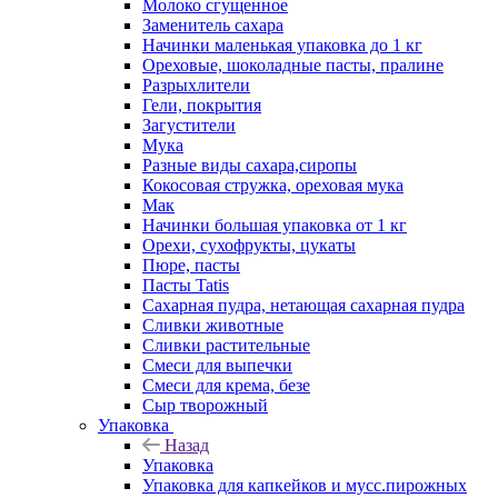
Молоко сгущенное
Заменитель сахара
Начинки маленькая упаковка до 1 кг
Ореховые, шоколадные пасты, пралине
Разрыхлители
Гели, покрытия
Загустители
Мука
Разные виды сахара,сиропы
Кокосовая стружка, ореховая мука
Мак
Начинки большая упаковка от 1 кг
Орехи, сухофрукты, цукаты
Пюре, пасты
Пасты Tatis
Сахарная пудра, нетающая сахарная пудра
Сливки животные
Сливки растительные
Смеси для выпечки
Смеси для крема, безе
Сыр творожный
Упаковка
Назад
Упаковка
Упаковка для капкейков и мусс.пирожных