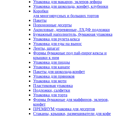
Упаковка для макарон, эклеров,зефира
Упаковка для шоколада, конфет, клубники
Коробки
для многоярусных и больших тортов
Пакеты
Порционные десерты
Акриловые, деревянные, ЛХДФ подложки
Бумажный наполнитель, бумажная упаковка
Упаковка для рулета,кекса
Упаковка для еды на вынос
Ленты, шпагат
Формы бумажные под пай-пирог,кексы и
крышки к ним
Упаковка для пиццы
Упаковка для канапе
Пакеты для шоколада,конфет
Упаковка для пряников
Упаковка для моти
Пластиковая упаковка
Подложки, салфетки
Упаковка для торта
Формы бумажные для маффинов, эклеров,
конфет
ПРЕМИУМ упаковка для десертов
Стаканы, крышки, размешиватели для кофе