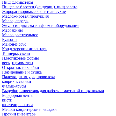
Пищ.фломастеры
Пищевые блестки (кандурин), пищ.золото
Жирорастворимые красители сухие
Масложировая продукция
Масло, спреды
Эмульсии для смазки форм и оборудования
Маргарины
Масло растительное
Бульоны
Майонез,соус
Кондитерский инвентарь
Топперы, свечи
Пластиковые формы
весы,термометры
Открытки, наклейки
Глазирование и сушка
Палочки,шампуры,проволока
коврики, скалки
Фальш-ярусы
Вырубки, инвентарь для работы с мастикой и пряниками
Бордюрная лента
кисти
шпатели,лопатки
Мешки кондитерские, насадки
Прочий инвентарь