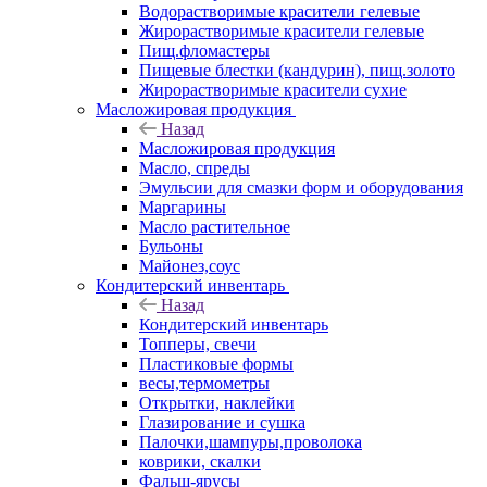
Водорастворимые красители гелевые
Жирорастворимые красители гелевые
Пищ.фломастеры
Пищевые блестки (кандурин), пищ.золото
Жирорастворимые красители сухие
Масложировая продукция
Назад
Масложировая продукция
Масло, спреды
Эмульсии для смазки форм и оборудования
Маргарины
Масло растительное
Бульоны
Майонез,соус
Кондитерский инвентарь
Назад
Кондитерский инвентарь
Топперы, свечи
Пластиковые формы
весы,термометры
Открытки, наклейки
Глазирование и сушка
Палочки,шампуры,проволока
коврики, скалки
Фальш-ярусы