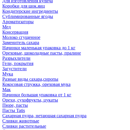
Для изготовления кулича
Коробки для шок.яиц
Кондитерские ингредиенты
Сублимированные ягоды
Ароматизаторы
Мед
Консервация
Молоко сгущенное
Заменитель сахара
Начинки маленькая упаковка до 1 кг
Ореховые, шоколадные пасты, пралине
Разрыхлители
Гели, покрытия
Загустители
Мука
Разные виды сахара,сиропы
Кокосовая стружка, ореховая мука
Мак
Начинки большая упаковка от 1 кг
Орехи, сухофрукты, цукаты
Пюре, пасты
Пасты Tatis
Сахарная пудра, нетающая сахарная пудра
Сливки животные
Сливки растительные