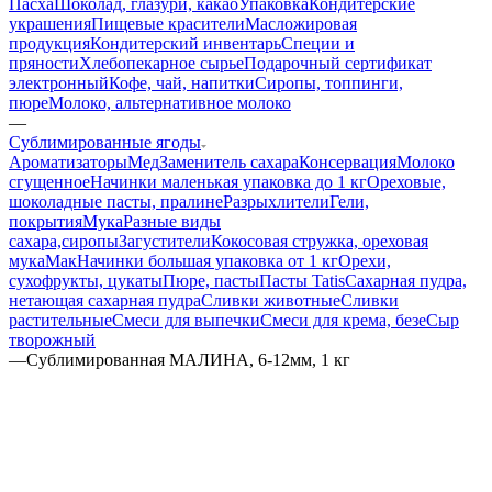
Пасха
Шоколад, глазури, какао
Упаковка
Кондитерские
украшения
Пищевые красители
Масложировая
продукция
Кондитерский инвентарь
Специи и
пряности
Хлебопекарное сырье
Подарочный сертификат
электронный
Кофе, чай, напитки
Сиропы, топпинги,
пюре
Молоко, альтернативное молоко
—
Сублимированные ягоды
Ароматизаторы
Мед
Заменитель сахара
Консервация
Молоко
сгущенное
Начинки маленькая упаковка до 1 кг
Ореховые,
шоколадные пасты, пралине
Разрыхлители
Гели,
покрытия
Мука
Разные виды
сахара,сиропы
Загустители
Кокосовая стружка, ореховая
мука
Мак
Начинки большая упаковка от 1 кг
Орехи,
сухофрукты, цукаты
Пюре, пасты
Пасты Tatis
Сахарная пудра,
нетающая сахарная пудра
Сливки животные
Сливки
растительные
Смеси для выпечки
Смеси для крема, безе
Сыр
творожный
—
Сублимированная МАЛИНА, 6-12мм, 1 кг