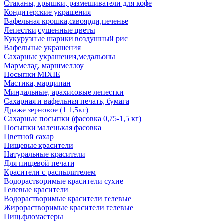
Стаканы, крышки, размешиватели для кофе
Кондитерские украшения
Вафельная крошка,савоярди,печенье
Лепестки,сушенные цветы
Кукурузные шарики,воздушный рис
Вафельные украшения
Сахарные украшения,медальоны
Мармелад, маршмеллоу
Посыпки MIXIE
Мастика, марципан
Миндальные, арахисовые лепестки
Сахарная и вафельная печать, бумага
Драже зерновое (1-1,5кг)
Сахарные посыпки (фасовка 0,75-1,5 кг)
Посыпки маленькая фасовка
Цветной сахар
Пищевые красители
Натуральные красители
Для пищевой печати
Красители с распылителем
Водорастворимые красители сухие
Гелевые красители
Водорастворимые красители гелевые
Жирорастворимые красители гелевые
Пищ.фломастеры