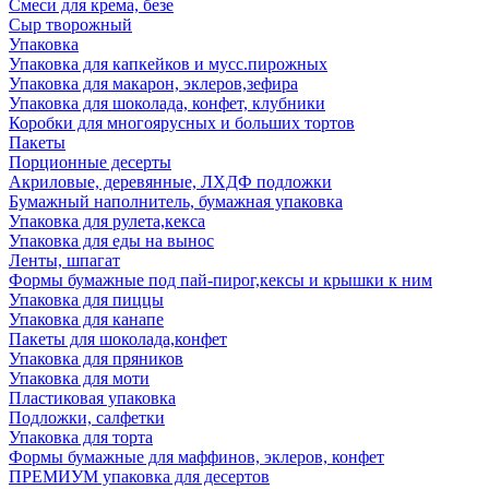
Смеси для крема, безе
Сыр творожный
Упаковка
Упаковка для капкейков и мусс.пирожных
Упаковка для макарон, эклеров,зефира
Упаковка для шоколада, конфет, клубники
Коробки для многоярусных и больших тортов
Пакеты
Порционные десерты
Акриловые, деревянные, ЛХДФ подложки
Бумажный наполнитель, бумажная упаковка
Упаковка для рулета,кекса
Упаковка для еды на вынос
Ленты, шпагат
Формы бумажные под пай-пирог,кексы и крышки к ним
Упаковка для пиццы
Упаковка для канапе
Пакеты для шоколада,конфет
Упаковка для пряников
Упаковка для моти
Пластиковая упаковка
Подложки, салфетки
Упаковка для торта
Формы бумажные для маффинов, эклеров, конфет
ПРЕМИУМ упаковка для десертов