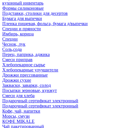
кухонный инвентарь
Формы силиконовые
Подставки, столики для десертов
Бумага для выпечки
Пленка пищевая, фольга, бумага д/выпечки
Специи и пряности
Имбирь, корица
Специи
Чеснок, лук
Соль,сода
Перец, паприка, аджика
Смеси приправ
Хлебопекарное сырье
Хлебопекарные улучшители
Дрожжи прессованные
Дрожжи сухие
Закваски, заварки, солод
Посыпки зерновые, кунжут
Смеси для хлеба
Подарочный сертификат электронный
Подарочный сертификат электронный
Кофе, чай, напитки
Морсы, смузи
КОФЕ MIKALE
Чай пакетированный