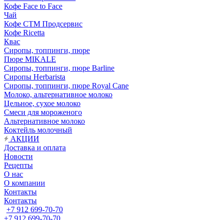
Кофе Face to Face
Чай
Кофе СТМ Продсервис
Кофе Ricetta
Квас
Сиропы, топпинги, пюре
Пюре MIKALE
Сиропы, топпинги, пюре Barline
Сиропы Herbarista
Сиропы, топпинги, пюре Royal Cane
Молоко, альтернативное молоко
Цельное, сухое молоко
Смеси для мороженого
Альтернативное молоко
Коктейль молочный
АКЦИИ
Доставка и оплата
Новости
Рецепты
О нас
О компании
Контакты
Контакты
+7 912 699-70-70
+7 912 699-70-70