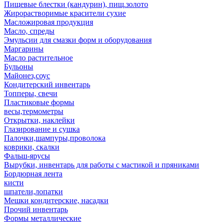
Пищевые блестки (кандурин), пищ.золото
Жирорастворимые красители сухие
Масложировая продукция
Масло, спреды
Эмульсии для смазки форм и оборудования
Маргарины
Масло растительное
Бульоны
Майонез,соус
Кондитерский инвентарь
Топперы, свечи
Пластиковые формы
весы,термометры
Открытки, наклейки
Глазирование и сушка
Палочки,шампуры,проволока
коврики, скалки
Фальш-ярусы
Вырубки, инвентарь для работы с мастикой и пряниками
Бордюрная лента
кисти
шпатели,лопатки
Мешки кондитерские, насадки
Прочий инвентарь
Формы металлические