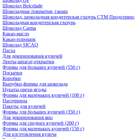
Шоколад GP
Шоколад Belcolade
Шоколадные покрытия, ганаш
Шоколад, шоколадная кондитерская глазурь СТМ Продсервис
Шоколадная кондитерская глазурь
Шоколад Carma
Какао-масло
Какао-порошок
Шоколад SICAO
Пасха
Для декорирования куличей
Ленты,шпагат,открытки
Формы для больших куличей (550 г)
Посыпки
Коробки
Вырубки,формы для шоколада
Цукаты,орехи,ягоды
Формы для маленьких куличей (100 г)
Пасочницы
Пакеты для куличей
Формы для больших куличей (350 г)
Для декорирования яиц
Формы для средних куличей (200 г)
Формы для маленьких куличей (150 г)
Для изготовления кулича