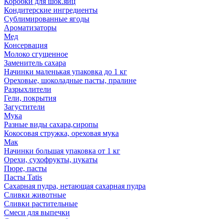
Коробки для шок.яиц
Кондитерские ингредиенты
Сублимированные ягоды
Ароматизаторы
Мед
Консервация
Молоко сгущенное
Заменитель сахара
Начинки маленькая упаковка до 1 кг
Ореховые, шоколадные пасты, пралине
Разрыхлители
Гели, покрытия
Загустители
Мука
Разные виды сахара,сиропы
Кокосовая стружка, ореховая мука
Мак
Начинки большая упаковка от 1 кг
Орехи, сухофрукты, цукаты
Пюре, пасты
Пасты Tatis
Сахарная пудра, нетающая сахарная пудра
Сливки животные
Сливки растительные
Смеси для выпечки