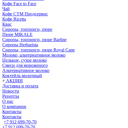
Кофе Face to Face
Чай
Кофе СТМ Продсервис
Кофе Ricetta
Квас
Сиропы, топпинги, пюре
Пюре MIKALE
Сиропы, топпинги, пюре Barline
Сиропы Herbarista
Сиропы, топпинги, пюре Royal Cane
Молоко, альтернативное молоко
Цельное, сухое молоко
Смеси для мороженого
Альтернативное молоко
Коктейль молочный
АКЦИИ
Доставка и оплата
Новости
Рецепты
О нас
О компании
Контакты
Контакты
+7 912 699-70-70
+7 912 699-70-70