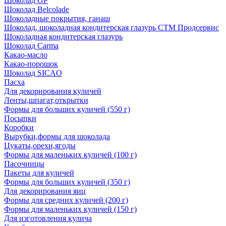
Шоколад GP
Шоколад Belcolade
Шоколадные покрытия, ганаш
Шоколад, шоколадная кондитерская глазурь СТМ Продсервис
Шоколадная кондитерская глазурь
Шоколад Carma
Какао-масло
Какао-порошок
Шоколад SICAO
Пасха
Для декорирования куличей
Ленты,шпагат,открытки
Формы для больших куличей (550 г)
Посыпки
Коробки
Вырубки,формы для шоколада
Цукаты,орехи,ягоды
Формы для маленьких куличей (100 г)
Пасочницы
Пакеты для куличей
Формы для больших куличей (350 г)
Для декорирования яиц
Формы для средних куличей (200 г)
Формы для маленьких куличей (150 г)
Для изготовления кулича