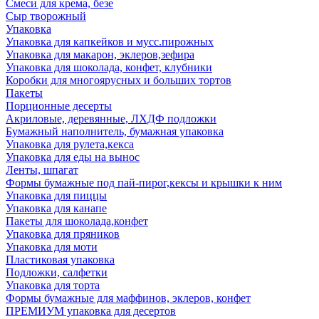
Смеси для крема, безе
Сыр творожный
Упаковка
Упаковка для капкейков и мусс.пирожных
Упаковка для макарон, эклеров,зефира
Упаковка для шоколада, конфет, клубники
Коробки для многоярусных и больших тортов
Пакеты
Порционные десерты
Акриловые, деревянные, ЛХДФ подложки
Бумажный наполнитель, бумажная упаковка
Упаковка для рулета,кекса
Упаковка для еды на вынос
Ленты, шпагат
Формы бумажные под пай-пирог,кексы и крышки к ним
Упаковка для пиццы
Упаковка для канапе
Пакеты для шоколада,конфет
Упаковка для пряников
Упаковка для моти
Пластиковая упаковка
Подложки, салфетки
Упаковка для торта
Формы бумажные для маффинов, эклеров, конфет
ПРЕМИУМ упаковка для десертов