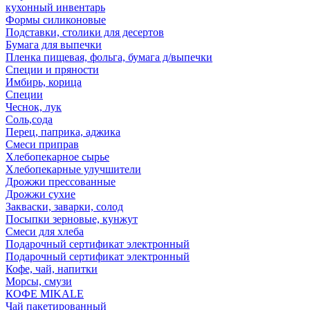
кухонный инвентарь
Формы силиконовые
Подставки, столики для десертов
Бумага для выпечки
Пленка пищевая, фольга, бумага д/выпечки
Специи и пряности
Имбирь, корица
Специи
Чеснок, лук
Соль,сода
Перец, паприка, аджика
Смеси приправ
Хлебопекарное сырье
Хлебопекарные улучшители
Дрожжи прессованные
Дрожжи сухие
Закваски, заварки, солод
Посыпки зерновые, кунжут
Смеси для хлеба
Подарочный сертификат электронный
Подарочный сертификат электронный
Кофе, чай, напитки
Морсы, смузи
КОФЕ MIKALE
Чай пакетированный