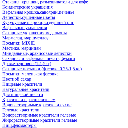
Стаканы, крышки, размешиватели для кофе
Кондитерские украшения
Вафельная крошка,савоярди,печенье
Лепестки,сушенные цветы
Кукурузные шарики,воздушный рис
Вафельные украшения
Сахарные украшения,медальоны
Мармелад, маршмеллоу
Посыпки MIXIE
Мастика, марципан
Миндальные, арахисовые лепестки
Сахарная и вафельная печать, бумага
Драже зерновое (1-1,5кг)
Сахарные посыпки (фасовка 0,75-1,5 кг)
Посыпки маленькая фасовка
Цветной сахар
Пищевые красители
Натуральные красители
Для пищевой печати
Красители с распылителем
Водорастворимые красители сухие
Гелевые красители
Водорастворимые красители гелевые
Жирорастворимые красители гелевые
Пищ.фломастеры