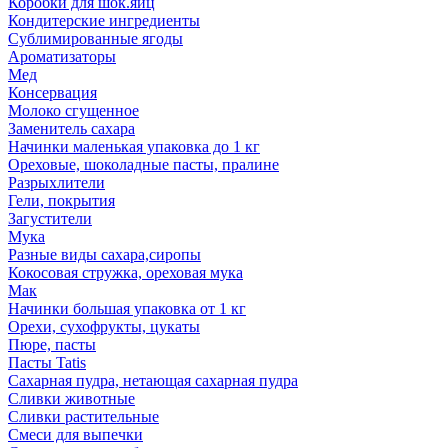
Коробки для шок.яиц
Кондитерские ингредиенты
Сублимированные ягоды
Ароматизаторы
Мед
Консервация
Молоко сгущенное
Заменитель сахара
Начинки маленькая упаковка до 1 кг
Ореховые, шоколадные пасты, пралине
Разрыхлители
Гели, покрытия
Загустители
Мука
Разные виды сахара,сиропы
Кокосовая стружка, ореховая мука
Мак
Начинки большая упаковка от 1 кг
Орехи, сухофрукты, цукаты
Пюре, пасты
Пасты Tatis
Сахарная пудра, нетающая сахарная пудра
Сливки животные
Сливки растительные
Смеси для выпечки