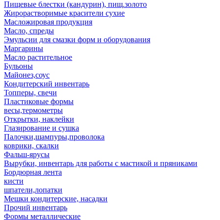
Пищевые блестки (кандурин), пищ.золото
Жирорастворимые красители сухие
Масложировая продукция
Масло, спреды
Эмульсии для смазки форм и оборудования
Маргарины
Масло растительное
Бульоны
Майонез,соус
Кондитерский инвентарь
Топперы, свечи
Пластиковые формы
весы,термометры
Открытки, наклейки
Глазирование и сушка
Палочки,шампуры,проволока
коврики, скалки
Фальш-ярусы
Вырубки, инвентарь для работы с мастикой и пряниками
Бордюрная лента
кисти
шпатели,лопатки
Мешки кондитерские, насадки
Прочий инвентарь
Формы металлические