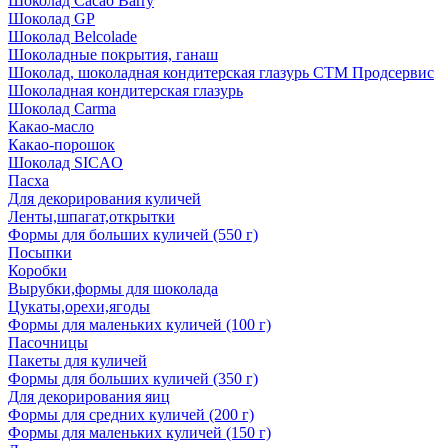
Шоколад Cacao Barry
Шоколад GP
Шоколад Belcolade
Шоколадные покрытия, ганаш
Шоколад, шоколадная кондитерская глазурь СТМ Продсервис
Шоколадная кондитерская глазурь
Шоколад Carma
Какао-масло
Какао-порошок
Шоколад SICAO
Пасха
Для декорирования куличей
Ленты,шпагат,открытки
Формы для больших куличей (550 г)
Посыпки
Коробки
Вырубки,формы для шоколада
Цукаты,орехи,ягоды
Формы для маленьких куличей (100 г)
Пасочницы
Пакеты для куличей
Формы для больших куличей (350 г)
Для декорирования яиц
Формы для средних куличей (200 г)
Формы для маленьких куличей (150 г)