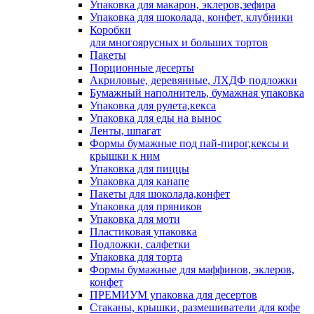
Упаковка для макарон, эклеров,зефира
Упаковка для шоколада, конфет, клубники
Коробки
для многоярусных и больших тортов
Пакеты
Порционные десерты
Акриловые, деревянные, ЛХДФ подложки
Бумажный наполнитель, бумажная упаковка
Упаковка для рулета,кекса
Упаковка для еды на вынос
Ленты, шпагат
Формы бумажные под пай-пирог,кексы и
крышки к ним
Упаковка для пиццы
Упаковка для канапе
Пакеты для шоколада,конфет
Упаковка для пряников
Упаковка для моти
Пластиковая упаковка
Подложки, салфетки
Упаковка для торта
Формы бумажные для маффинов, эклеров,
конфет
ПРЕМИУМ упаковка для десертов
Стаканы, крышки, размешиватели для кофе