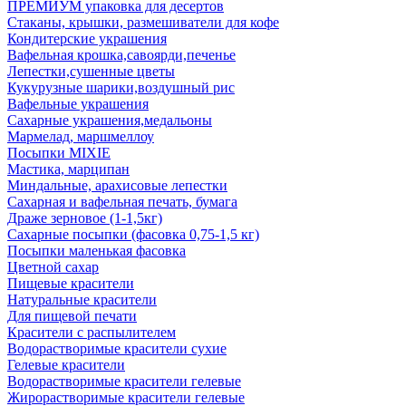
ПРЕМИУМ упаковка для десертов
Стаканы, крышки, размешиватели для кофе
Кондитерские украшения
Вафельная крошка,савоярди,печенье
Лепестки,сушенные цветы
Кукурузные шарики,воздушный рис
Вафельные украшения
Сахарные украшения,медальоны
Мармелад, маршмеллоу
Посыпки MIXIE
Мастика, марципан
Миндальные, арахисовые лепестки
Сахарная и вафельная печать, бумага
Драже зерновое (1-1,5кг)
Сахарные посыпки (фасовка 0,75-1,5 кг)
Посыпки маленькая фасовка
Цветной сахар
Пищевые красители
Натуральные красители
Для пищевой печати
Красители с распылителем
Водорастворимые красители сухие
Гелевые красители
Водорастворимые красители гелевые
Жирорастворимые красители гелевые