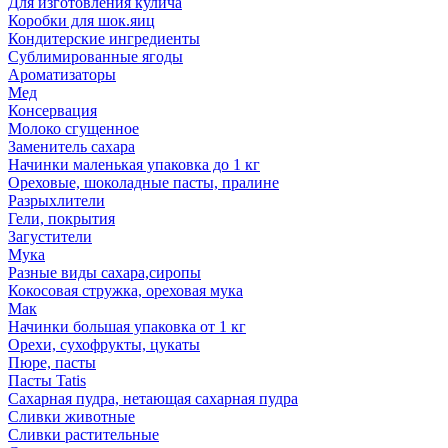
Для изготовления кулича
Коробки для шок.яиц
Кондитерские ингредиенты
Сублимированные ягоды
Ароматизаторы
Мед
Консервация
Молоко сгущенное
Заменитель сахара
Начинки маленькая упаковка до 1 кг
Ореховые, шоколадные пасты, пралине
Разрыхлители
Гели, покрытия
Загустители
Мука
Разные виды сахара,сиропы
Кокосовая стружка, ореховая мука
Мак
Начинки большая упаковка от 1 кг
Орехи, сухофрукты, цукаты
Пюре, пасты
Пасты Tatis
Сахарная пудра, нетающая сахарная пудра
Сливки животные
Сливки растительные