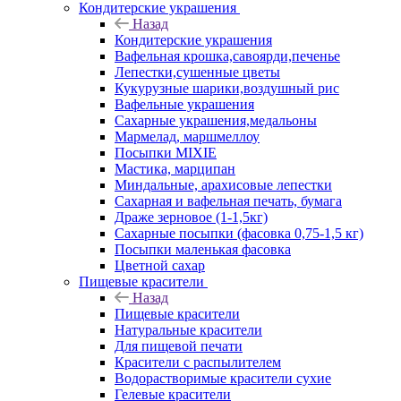
Кондитерские украшения
Назад
Кондитерские украшения
Вафельная крошка,савоярди,печенье
Лепестки,сушенные цветы
Кукурузные шарики,воздушный рис
Вафельные украшения
Сахарные украшения,медальоны
Мармелад, маршмеллоу
Посыпки MIXIE
Мастика, марципан
Миндальные, арахисовые лепестки
Сахарная и вафельная печать, бумага
Драже зерновое (1-1,5кг)
Сахарные посыпки (фасовка 0,75-1,5 кг)
Посыпки маленькая фасовка
Цветной сахар
Пищевые красители
Назад
Пищевые красители
Натуральные красители
Для пищевой печати
Красители с распылителем
Водорастворимые красители сухие
Гелевые красители