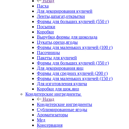
Назад
Пасха
Для декорирования куличей
Ленты,шпагат,открытки
Формы для больших куличей (550 г)
Посыпки
Коробки
Вырубки,формы для шоколада
Цукаты,орехи,ягоды
Формы для маленьких куличей (100 г)
Пасочницы
Пакеты для куличей
Формы для больших куличей (350 г)
Для декорирования яиц
Формы для средних куличей (200 г)
Формы для маленьких куличей (150 г)
Для изготовления кулича
Коробки для шок.яиц
Кондитерские ингредиенты
Назад
Кондитерские ингредиенты
Сублимированные ягоды
Ароматизаторы
Мед
Консервация