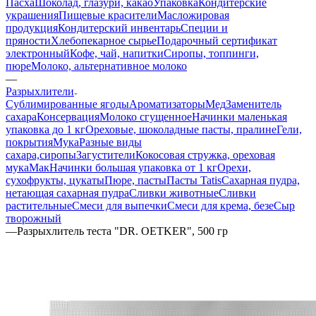
Пасха
Шоколад, глазури, какао
Упаковка
Кондитерские
украшения
Пищевые красители
Масложировая
продукция
Кондитерский инвентарь
Специи и
пряности
Хлебопекарное сырье
Подарочный сертификат
электронный
Кофе, чай, напитки
Сиропы, топпинги,
пюре
Молоко, альтернативное молоко
—
Разрыхлители
Сублимированные ягоды
Ароматизаторы
Мед
Заменитель
сахара
Консервация
Молоко сгущенное
Начинки маленькая
упаковка до 1 кг
Ореховые, шоколадные пасты, пралине
Гели,
покрытия
Мука
Разные виды
сахара,сиропы
Загустители
Кокосовая стружка, ореховая
мука
Мак
Начинки большая упаковка от 1 кг
Орехи,
сухофрукты, цукаты
Пюре, пасты
Пасты Tatis
Сахарная пудра,
нетающая сахарная пудра
Сливки животные
Сливки
растительные
Смеси для выпечки
Смеси для крема, безе
Сыр
творожный
—
Разрыхлитель теста "DR. OETKER", 500 гр