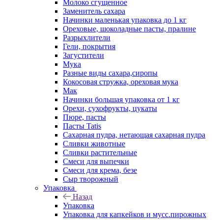
Молоко сгущенное
Заменитель сахара
Начинки маленькая упаковка до 1 кг
Ореховые, шоколадные пасты, пралине
Разрыхлители
Гели, покрытия
Загустители
Мука
Разные виды сахара,сиропы
Кокосовая стружка, ореховая мука
Мак
Начинки большая упаковка от 1 кг
Орехи, сухофрукты, цукаты
Пюре, пасты
Пасты Tatis
Сахарная пудра, нетающая сахарная пудра
Сливки животные
Сливки растительные
Смеси для выпечки
Смеси для крема, безе
Сыр творожный
Упаковка
Назад
Упаковка
Упаковка для капкейков и мусс.пирожных