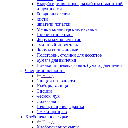
Вырубки, инвентарь для работы с мастикой
и пряниками
Бордюрная лента
кисти
шпатели,лопатки
Мешки кондитерские, насадки
Прочий инвентарь
Формы металлические
кухонный инвентарь
Формы силиконовые
Подставки, столики для десертов
Бумага для выпечки
Пленка пищевая, фольга, бумага д/выпечки
Специи и пряности
Назад
Специи и пряности
Имбирь, корица
Специи
Чеснок, лук
Соль,сода
Перец, паприка, аджика
Смеси приправ
Хлебопекарное сырье
Назад
Хлебопекарное сырье