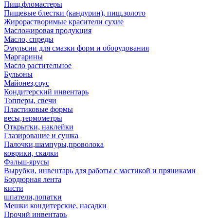
Пищ.фломастеры
Пищевые блестки (кандурин), пищ.золото
Жирорастворимые красители сухие
Масложировая продукция
Масло, спреды
Эмульсии для смазки форм и оборудования
Маргарины
Масло растительное
Бульоны
Майонез,соус
Кондитерский инвентарь
Топперы, свечи
Пластиковые формы
весы,термометры
Открытки, наклейки
Глазирование и сушка
Палочки,шампуры,проволока
коврики, скалки
Фальш-ярусы
Вырубки, инвентарь для работы с мастикой и пряниками
Бордюрная лента
кисти
шпатели,лопатки
Мешки кондитерские, насадки
Прочий инвентарь