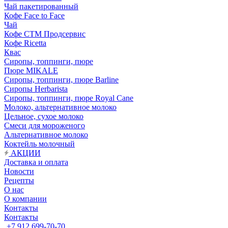
Чай пакетированный
Кофе Face to Face
Чай
Кофе СТМ Продсервис
Кофе Ricetta
Квас
Сиропы, топпинги, пюре
Пюре MIKALE
Сиропы, топпинги, пюре Barline
Сиропы Herbarista
Сиропы, топпинги, пюре Royal Cane
Молоко, альтернативное молоко
Цельное, сухое молоко
Смеси для мороженого
Альтернативное молоко
Коктейль молочный
АКЦИИ
Доставка и оплата
Новости
Рецепты
О нас
О компании
Контакты
Контакты
+7 912 699-70-70