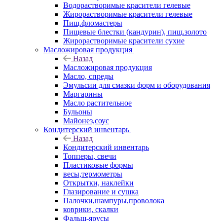
Водорастворимые красители гелевые
Жирорастворимые красители гелевые
Пищ.фломастеры
Пищевые блестки (кандурин), пищ.золото
Жирорастворимые красители сухие
Масложировая продукция
Назад
Масложировая продукция
Масло, спреды
Эмульсии для смазки форм и оборудования
Маргарины
Масло растительное
Бульоны
Майонез,соус
Кондитерский инвентарь
Назад
Кондитерский инвентарь
Топперы, свечи
Пластиковые формы
весы,термометры
Открытки, наклейки
Глазирование и сушка
Палочки,шампуры,проволока
коврики, скалки
Фальш-ярусы