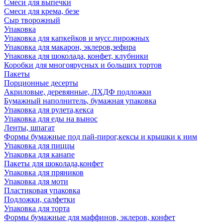
Смеси для выпечки
Смеси для крема, безе
Сыр творожный
Упаковка
Упаковка для капкейков и мусс.пирожных
Упаковка для макарон, эклеров,зефира
Упаковка для шоколада, конфет, клубники
Коробки для многоярусных и больших тортов
Пакеты
Порционные десерты
Акриловые, деревянные, ЛХДФ подложки
Бумажный наполнитель, бумажная упаковка
Упаковка для рулета,кекса
Упаковка для еды на вынос
Ленты, шпагат
Формы бумажные под пай-пирог,кексы и крышки к ним
Упаковка для пиццы
Упаковка для канапе
Пакеты для шоколада,конфет
Упаковка для пряников
Упаковка для моти
Пластиковая упаковка
Подложки, салфетки
Упаковка для торта
Формы бумажные для маффинов, эклеров, конфет