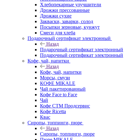
Хлебопекарные улучшители
Дрожжи прессованные
Дрожжи сухие
Закваски, заварки, солод
Посыпки зерновые, кунжут
Смеси для хлеба
Подарочный сертификат электронный
Назад
Подарочный сертификат электронный
Подарочный сертификат электронный
Кофе, чай, напитки
Назад
Кофе, чай, напитки
Морсы, смузи
КОФЕ MIKALE
Чай пакетированный
Кофе Face to Face
Чай
Кофе СТМ Продсервис
Кофе Ricetta
Квас
Сиропы, топпинги, пюре
Назад
Сиропы, топпинги, пюре
Пюре MIKALE