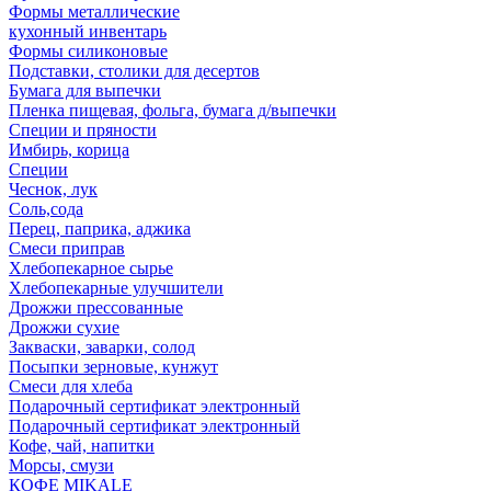
Формы металлические
кухонный инвентарь
Формы силиконовые
Подставки, столики для десертов
Бумага для выпечки
Пленка пищевая, фольга, бумага д/выпечки
Специи и пряности
Имбирь, корица
Специи
Чеснок, лук
Соль,сода
Перец, паприка, аджика
Смеси приправ
Хлебопекарное сырье
Хлебопекарные улучшители
Дрожжи прессованные
Дрожжи сухие
Закваски, заварки, солод
Посыпки зерновые, кунжут
Смеси для хлеба
Подарочный сертификат электронный
Подарочный сертификат электронный
Кофе, чай, напитки
Морсы, смузи
КОФЕ MIKALE