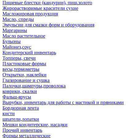
Пищевые блестки (кандурин), пищ.золото
Жирорастворимые красители сухие
Масложировая продукция
Масло, спреды
Эмульсии для смазки форм и оборудования
Маргарины
Масло растительное
Бульоны
Майонез,соус
Кондитерский инвентарь
Топперы, свечи
Пластиковые формы
весы,термометры
Открытки, наклейки
Глазирование и сушка
Палочки,шампуры,проволока
коврики, скалки
Фальш-ярусы
Вырубки, инвентарь для работы с мастикой и пряниками
Бордюрная лента
кисти
шпатели,лопатки
Мешки кондитерские, насадки
Прочий инвентарь
Формы металлические