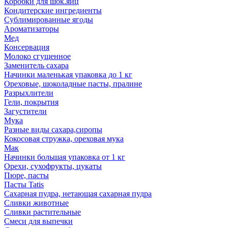
Коробки для шок.яиц
Кондитерские ингредиенты
Сублимированные ягоды
Ароматизаторы
Мед
Консервация
Молоко сгущенное
Заменитель сахара
Начинки маленькая упаковка до 1 кг
Ореховые, шоколадные пасты, пралине
Разрыхлители
Гели, покрытия
Загустители
Мука
Разные виды сахара,сиропы
Кокосовая стружка, ореховая мука
Мак
Начинки большая упаковка от 1 кг
Орехи, сухофрукты, цукаты
Пюре, пасты
Пасты Tatis
Сахарная пудра, нетающая сахарная пудра
Сливки животные
Сливки растительные
Смеси для выпечки