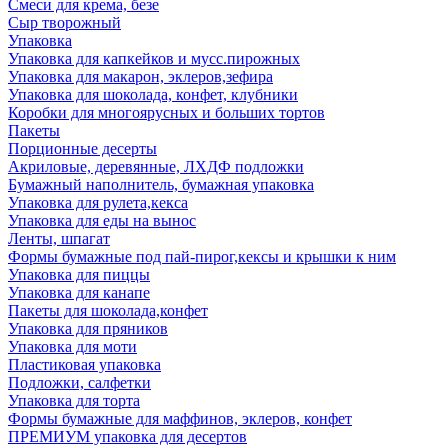
Смеси для крема, безе
Сыр творожный
Упаковка
Упаковка для капкейков и мусс.пирожных
Упаковка для макарон, эклеров,зефира
Упаковка для шоколада, конфет, клубники
Коробки для многоярусных и больших тортов
Пакеты
Порционные десерты
Акриловые, деревянные, ЛХДФ подложки
Бумажный наполнитель, бумажная упаковка
Упаковка для рулета,кекса
Упаковка для еды на вынос
Ленты, шпагат
Формы бумажные под пай-пирог,кексы и крышки к ним
Упаковка для пиццы
Упаковка для канапе
Пакеты для шоколада,конфет
Упаковка для пряников
Упаковка для моти
Пластиковая упаковка
Подложки, салфетки
Упаковка для торта
Формы бумажные для маффинов, эклеров, конфет
ПРЕМИУМ упаковка для десертов