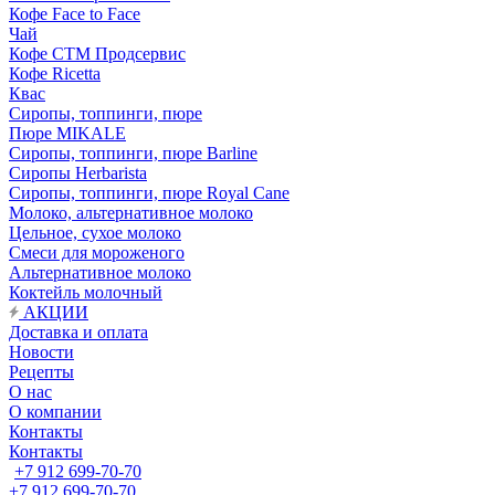
Кофе Face to Face
Чай
Кофе СТМ Продсервис
Кофе Ricetta
Квас
Сиропы, топпинги, пюре
Пюре MIKALE
Сиропы, топпинги, пюре Barline
Сиропы Herbarista
Сиропы, топпинги, пюре Royal Cane
Молоко, альтернативное молоко
Цельное, сухое молоко
Смеси для мороженого
Альтернативное молоко
Коктейль молочный
АКЦИИ
Доставка и оплата
Новости
Рецепты
О нас
О компании
Контакты
Контакты
+7 912 699-70-70
+7 912 699-70-70