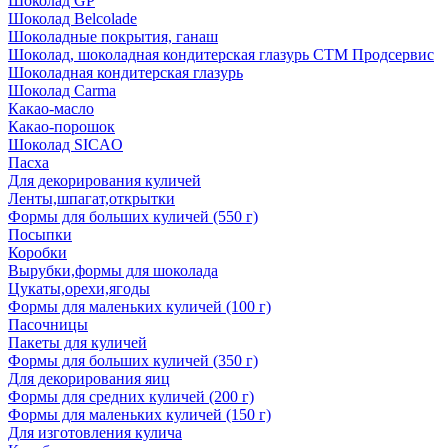
Шоколад GP
Шоколад Belcolade
Шоколадные покрытия, ганаш
Шоколад, шоколадная кондитерская глазурь СТМ Продсервис
Шоколадная кондитерская глазурь
Шоколад Carma
Какао-масло
Какао-порошок
Шоколад SICAO
Пасха
Для декорирования куличей
Ленты,шпагат,открытки
Формы для больших куличей (550 г)
Посыпки
Коробки
Вырубки,формы для шоколада
Цукаты,орехи,ягоды
Формы для маленьких куличей (100 г)
Пасочницы
Пакеты для куличей
Формы для больших куличей (350 г)
Для декорирования яиц
Формы для средних куличей (200 г)
Формы для маленьких куличей (150 г)
Для изготовления кулича