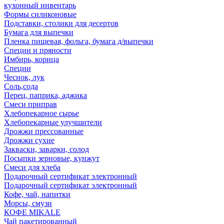
кухонный инвентарь
Формы силиконовые
Подставки, столики для десертов
Бумага для выпечки
Пленка пищевая, фольга, бумага д/выпечки
Специи и пряности
Имбирь, корица
Специи
Чеснок, лук
Соль,сода
Перец, паприка, аджика
Смеси приправ
Хлебопекарное сырье
Хлебопекарные улучшители
Дрожжи прессованные
Дрожжи сухие
Закваски, заварки, солод
Посыпки зерновые, кунжут
Смеси для хлеба
Подарочный сертификат электронный
Подарочный сертификат электронный
Кофе, чай, напитки
Морсы, смузи
КОФЕ MIKALE
Чай пакетированный