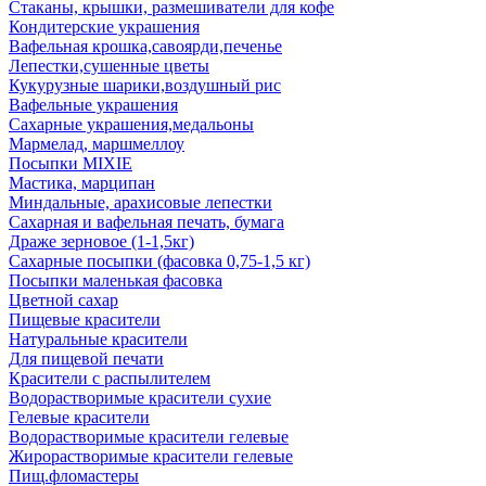
Стаканы, крышки, размешиватели для кофе
Кондитерские украшения
Вафельная крошка,савоярди,печенье
Лепестки,сушенные цветы
Кукурузные шарики,воздушный рис
Вафельные украшения
Сахарные украшения,медальоны
Мармелад, маршмеллоу
Посыпки MIXIE
Мастика, марципан
Миндальные, арахисовые лепестки
Сахарная и вафельная печать, бумага
Драже зерновое (1-1,5кг)
Сахарные посыпки (фасовка 0,75-1,5 кг)
Посыпки маленькая фасовка
Цветной сахар
Пищевые красители
Натуральные красители
Для пищевой печати
Красители с распылителем
Водорастворимые красители сухие
Гелевые красители
Водорастворимые красители гелевые
Жирорастворимые красители гелевые
Пищ.фломастеры