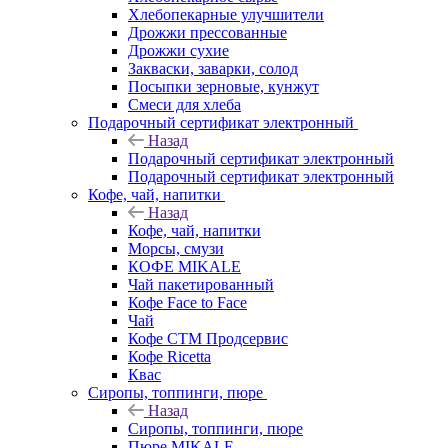
Хлебопекарные улучшители
Дрожжи прессованные
Дрожжи сухие
Закваски, заварки, солод
Посыпки зерновые, кунжут
Смеси для хлеба
Подарочный сертификат электронный
Назад
Подарочный сертификат электронный
Подарочный сертификат электронный
Кофе, чай, напитки
Назад
Кофе, чай, напитки
Морсы, смузи
КОФЕ MIKALE
Чай пакетированный
Кофе Face to Face
Чай
Кофе СТМ Продсервис
Кофе Ricetta
Квас
Сиропы, топпинги, пюре
Назад
Сиропы, топпинги, пюре
Пюре MIKALE