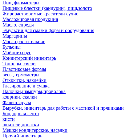
Пищ.фломастеры
Пищевые блестки (кандурин), пищ.золото
Жирорастворимые красители сухие
Масложировая продукция
Масло, спреды
Эмульсии для смазки форм и оборудования
Маргарины
Масло растительное
Бульоны
Майонез,соус
Кондитерский инвентарь
Топперы, свечи
Пластиковые формы
весы,термометры
Открытки, наклейки
Глазирование и сушка
Палочки,шампуры,проволока
коврики, скалки
Фальш-ярусы
Вырубки, инвентарь для работы с мастикой и пряниками
Бордюрная лента
кисти
шпатели,лопатки
Мешки кондитерские, насадки
Прочий инвентарь