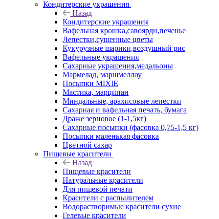
Кондитерские украшения
Назад
Кондитерские украшения
Вафельная крошка,савоярди,печенье
Лепестки,сушенные цветы
Кукурузные шарики,воздушный рис
Вафельные украшения
Сахарные украшения,медальоны
Мармелад, маршмеллоу
Посыпки MIXIE
Мастика, марципан
Миндальные, арахисовые лепестки
Сахарная и вафельная печать, бумага
Драже зерновое (1-1,5кг)
Сахарные посыпки (фасовка 0,75-1,5 кг)
Посыпки маленькая фасовка
Цветной сахар
Пищевые красители
Назад
Пищевые красители
Натуральные красители
Для пищевой печати
Красители с распылителем
Водорастворимые красители сухие
Гелевые красители