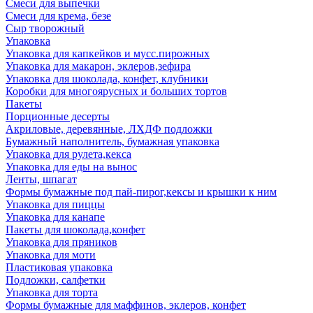
Смеси для выпечки
Смеси для крема, безе
Сыр творожный
Упаковка
Упаковка для капкейков и мусс.пирожных
Упаковка для макарон, эклеров,зефира
Упаковка для шоколада, конфет, клубники
Коробки для многоярусных и больших тортов
Пакеты
Порционные десерты
Акриловые, деревянные, ЛХДФ подложки
Бумажный наполнитель, бумажная упаковка
Упаковка для рулета,кекса
Упаковка для еды на вынос
Ленты, шпагат
Формы бумажные под пай-пирог,кексы и крышки к ним
Упаковка для пиццы
Упаковка для канапе
Пакеты для шоколада,конфет
Упаковка для пряников
Упаковка для моти
Пластиковая упаковка
Подложки, салфетки
Упаковка для торта
Формы бумажные для маффинов, эклеров, конфет