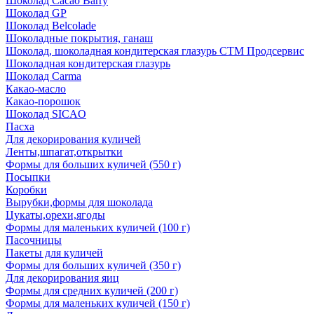
Шоколад Cacao Barry
Шоколад GP
Шоколад Belcolade
Шоколадные покрытия, ганаш
Шоколад, шоколадная кондитерская глазурь СТМ Продсервис
Шоколадная кондитерская глазурь
Шоколад Carma
Какао-масло
Какао-порошок
Шоколад SICAO
Пасха
Для декорирования куличей
Ленты,шпагат,открытки
Формы для больших куличей (550 г)
Посыпки
Коробки
Вырубки,формы для шоколада
Цукаты,орехи,ягоды
Формы для маленьких куличей (100 г)
Пасочницы
Пакеты для куличей
Формы для больших куличей (350 г)
Для декорирования яиц
Формы для средних куличей (200 г)
Формы для маленьких куличей (150 г)