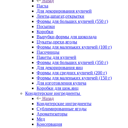
Назад
Пасха
Для декорирования куличей
Ленты,шпагат,открытки
Формы для больших куличей (550 г)
Посыпки
Коробки
Вырубки,формы для шоколада
Цукаты,орехи,ягоды
Формы для маленьких куличей (100 г)
Пасочницы
Пакеты для куличей
Формы для больших куличей (350 г)
Для декорирования яиц
Формы для средних куличей (200 г)
Формы для маленьких куличей (150 г)
Для изготовления кулича
Коробки для шок.яиц
Кондитерские ингредиенты
Назад
Кондитерские ингредиенты
Сублимированные ягоды
Ароматизаторы
Мед
Консервация