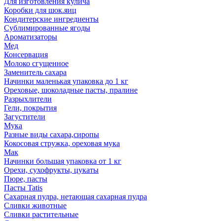
Для изготовления кулича
Коробки для шок.яиц
Кондитерские ингредиенты
Сублимированные ягоды
Ароматизаторы
Мед
Консервация
Молоко сгущенное
Заменитель сахара
Начинки маленькая упаковка до 1 кг
Ореховые, шоколадные пасты, пралине
Разрыхлители
Гели, покрытия
Загустители
Мука
Разные виды сахара,сиропы
Кокосовая стружка, ореховая мука
Мак
Начинки большая упаковка от 1 кг
Орехи, сухофрукты, цукаты
Пюре, пасты
Пасты Tatis
Сахарная пудра, нетающая сахарная пудра
Сливки животные
Сливки растительные