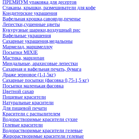
ПРЕМИУМ упаковка для десертов
Стаканы, крышки, размешиватели для кофе
Кондитерские украшения
Вафельная крошка,савоярди,печенье
Лепестки,сушенные цветы
Кукурузные шарики,воздушный рис
Вафельные украшения
Сахарные украшения,медальоны
Мармелад, маршмеллоу
Посыпки MIXIE
Мастика, марципан
Миндальные, арахисовые лепестки
Сахарная и вафельная печать, бумага
Драже зерновое (1-1,5кг)
Сахарные посыпки (фасовка 0,75-1,5 кг)
Посыпки маленькая фасовка
Цветной сахар
Пищевые красители
Натуральные красители
Для пищевой печати
Красители с распылителем
Водорастворимые красители сухие
Гелевые красители
Водорастворимые красители гелевые
Жирорастворимые красители гелевые