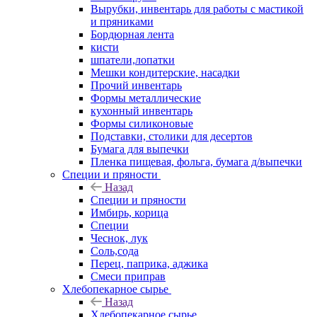
Вырубки, инвентарь для работы с мастикой
и пряниками
Бордюрная лента
кисти
шпатели,лопатки
Мешки кондитерские, насадки
Прочий инвентарь
Формы металлические
кухонный инвентарь
Формы силиконовые
Подставки, столики для десертов
Бумага для выпечки
Пленка пищевая, фольга, бумага д/выпечки
Специи и пряности
Назад
Специи и пряности
Имбирь, корица
Специи
Чеснок, лук
Соль,сода
Перец, паприка, аджика
Смеси приправ
Хлебопекарное сырье
Назад
Хлебопекарное сырье