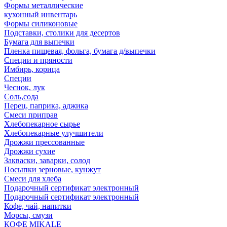
Формы металлические
кухонный инвентарь
Формы силиконовые
Подставки, столики для десертов
Бумага для выпечки
Пленка пищевая, фольга, бумага д/выпечки
Специи и пряности
Имбирь, корица
Специи
Чеснок, лук
Соль,сода
Перец, паприка, аджика
Смеси приправ
Хлебопекарное сырье
Хлебопекарные улучшители
Дрожжи прессованные
Дрожжи сухие
Закваски, заварки, солод
Посыпки зерновые, кунжут
Смеси для хлеба
Подарочный сертификат электронный
Подарочный сертификат электронный
Кофе, чай, напитки
Морсы, смузи
КОФЕ MIKALE