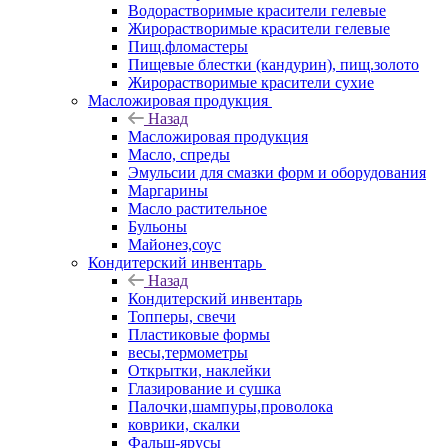
Водорастворимые красители гелевые
Жирорастворимые красители гелевые
Пищ.фломастеры
Пищевые блестки (кандурин), пищ.золото
Жирорастворимые красители сухие
Масложировая продукция
Назад
Масложировая продукция
Масло, спреды
Эмульсии для смазки форм и оборудования
Маргарины
Масло растительное
Бульоны
Майонез,соус
Кондитерский инвентарь
Назад
Кондитерский инвентарь
Топперы, свечи
Пластиковые формы
весы,термометры
Открытки, наклейки
Глазирование и сушка
Палочки,шампуры,проволока
коврики, скалки
Фальш-ярусы