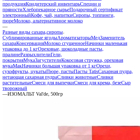
продукция
Кондитерский инвентарь
Специи и
пряности
Хлебопекарное сырье
Подарочный сертификат
электронный
Кофе, чай, напитки
Сиропы, топпинги,
пюре
Молоко, альтернативное молоко
—
Разные виды сахара,сиропы
Сублимированные ягоды
Ароматизаторы
Мед
Заменитель
сахара
Консервация
Молоко сгущенное
Начинки маленькая
упаковка до 1 кг
Ореховые, шоколадные пасты,
пралине
Разрыхлители
Гели,
покрытия
Мука
Загустители
Кокосовая стружка, ореховая
мука
Мак
Начинки большая упаковка от 1 кг
Орехи,
сухофрукты, цукаты
Пюре, пасты
Пасты Tatis
Сахарная пудра,
нетающая сахарная пудра
Сливки животные
Сливки
растительные
Смеси для выпечки
Смеси для крема, безе
Сыр
творожный
—
ИЗОМАЛЬТ Val'de, 500гр