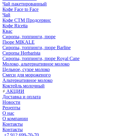
Чай пакетированный
Кофе Face to Face
Чай
Кофе СТМ Продсервис
Кофе Ricetta
Квас
Сиропы, топпинги, пюре
Пюре MIKALE
Сиропы, топпинги, пюре Barline
Сиропы Herbarista
Сиропы, топпинги, пюре Royal Cane
Молоко, альтернативное молоко
Цельное, сухое молоко
Смеси для мороженого
Альтернативное молоко
Коктейль молочный
АКЦИИ
Доставка и оплата
Новости
Рецепты
О нас
О компании
Контакты
Контакты
+7 912 699-70-70