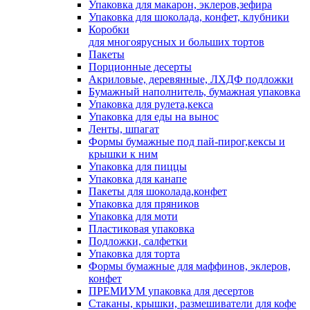
Упаковка для макарон, эклеров,зефира
Упаковка для шоколада, конфет, клубники
Коробки
для многоярусных и больших тортов
Пакеты
Порционные десерты
Акриловые, деревянные, ЛХДФ подложки
Бумажный наполнитель, бумажная упаковка
Упаковка для рулета,кекса
Упаковка для еды на вынос
Ленты, шпагат
Формы бумажные под пай-пирог,кексы и
крышки к ним
Упаковка для пиццы
Упаковка для канапе
Пакеты для шоколада,конфет
Упаковка для пряников
Упаковка для моти
Пластиковая упаковка
Подложки, салфетки
Упаковка для торта
Формы бумажные для маффинов, эклеров,
конфет
ПРЕМИУМ упаковка для десертов
Стаканы, крышки, размешиватели для кофе