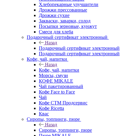
Хлебопекарные улучшители
Дрожжи прессованные
Дрожжи сухие
Закваски, заварки, солод
Посыпки зерновые, кунжут
Смеси для хлеба
Подарочный сертификат электронный
Назад
Подарочный сертификат электронный
Подарочный сертификат электронный
Кофе, чай, напитки
Назад
Кофе, чай, напитки
Морсы, смузи
КОФЕ MIKALE
Чай пакетированный
Кофе Face to Face
Чай
Кофе СТМ Продсервис
Кофе Ricetta
Квас
Сиропы, топпинги, пюре
Назад
Сиропы, топпинги, пюре
Пюре MIKALE