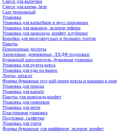
Смеси для выпечки
Смеси для крема, безе
Сыр творожный
Упаковка
Упаковка для капкейков и мусс.пирожных
Упаковка для макарон, эклеров,зефира
Упаковка для шоколада, конфет, клубники
Коробки для многоярусных и больших тортов
Пакеты
Порционные десерты
Акриловые, деревянные, ЛХДФ подложки
Бумажный наполнитель, бумажная упаковка
Упаковка для рулета,кекса
Упаковка для еды на вынос
Ленты, шпагат
Формы бумажные под пай-пирог,кексы и крышки к ним
Упаковка для пиццы
Упаковка для канапе
Пакеты для шоколада,конфет
Упаковка для пряников
Упаковка для моти
Пластиковая упаковка
Подложки, салфетки
Упаковка для торта
Формы бумажные для маффинов, эклеров, конфет