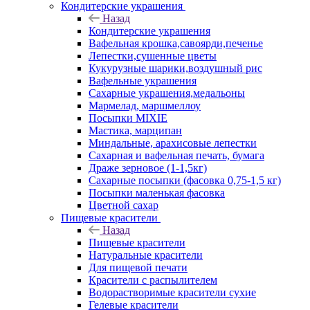
Кондитерские украшения
Назад
Кондитерские украшения
Вафельная крошка,савоярди,печенье
Лепестки,сушенные цветы
Кукурузные шарики,воздушный рис
Вафельные украшения
Сахарные украшения,медальоны
Мармелад, маршмеллоу
Посыпки MIXIE
Мастика, марципан
Миндальные, арахисовые лепестки
Сахарная и вафельная печать, бумага
Драже зерновое (1-1,5кг)
Сахарные посыпки (фасовка 0,75-1,5 кг)
Посыпки маленькая фасовка
Цветной сахар
Пищевые красители
Назад
Пищевые красители
Натуральные красители
Для пищевой печати
Красители с распылителем
Водорастворимые красители сухие
Гелевые красители