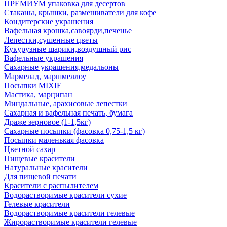
ПРЕМИУМ упаковка для десертов
Стаканы, крышки, размешиватели для кофе
Кондитерские украшения
Вафельная крошка,савоярди,печенье
Лепестки,сушенные цветы
Кукурузные шарики,воздушный рис
Вафельные украшения
Сахарные украшения,медальоны
Мармелад, маршмеллоу
Посыпки MIXIE
Мастика, марципан
Миндальные, арахисовые лепестки
Сахарная и вафельная печать, бумага
Драже зерновое (1-1,5кг)
Сахарные посыпки (фасовка 0,75-1,5 кг)
Посыпки маленькая фасовка
Цветной сахар
Пищевые красители
Натуральные красители
Для пищевой печати
Красители с распылителем
Водорастворимые красители сухие
Гелевые красители
Водорастворимые красители гелевые
Жирорастворимые красители гелевые