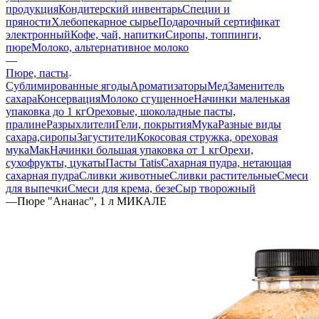
продукция
Кондитерский инвентарь
Специи и
пряности
Хлебопекарное сырье
Подарочный сертификат
электронный
Кофе, чай, напитки
Сиропы, топпинги,
пюре
Молоко, альтернативное молоко
—
Пюре, пасты
Сублимированные ягоды
Ароматизаторы
Мед
Заменитель
сахара
Консервация
Молоко сгущенное
Начинки маленькая
упаковка до 1 кг
Ореховые, шоколадные пасты,
пралине
Разрыхлители
Гели, покрытия
Мука
Разные виды
сахара,сиропы
Загустители
Кокосовая стружка, ореховая
мука
Мак
Начинки большая упаковка от 1 кг
Орехи,
сухофрукты, цукаты
Пасты Tatis
Сахарная пудра, нетающая
сахарная пудра
Сливки животные
Сливки растительные
Смеси
для выпечки
Смеси для крема, безе
Сыр творожный
—
Пюре "Ананас", 1 л МИКАЛЕ