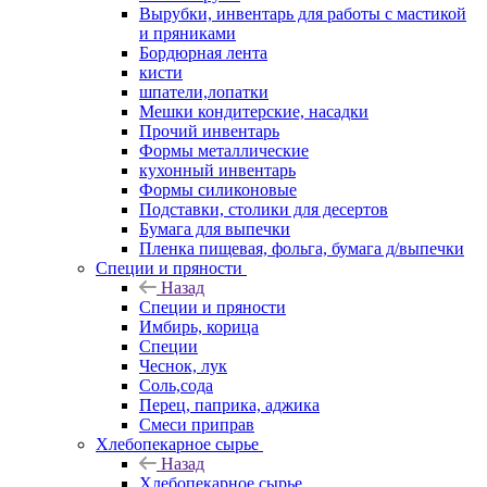
Вырубки, инвентарь для работы с мастикой
и пряниками
Бордюрная лента
кисти
шпатели,лопатки
Мешки кондитерские, насадки
Прочий инвентарь
Формы металлические
кухонный инвентарь
Формы силиконовые
Подставки, столики для десертов
Бумага для выпечки
Пленка пищевая, фольга, бумага д/выпечки
Специи и пряности
Назад
Специи и пряности
Имбирь, корица
Специи
Чеснок, лук
Соль,сода
Перец, паприка, аджика
Смеси приправ
Хлебопекарное сырье
Назад
Хлебопекарное сырье