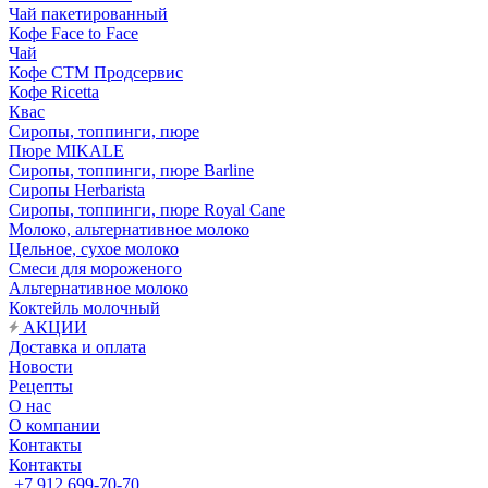
Чай пакетированный
Кофе Face to Face
Чай
Кофе СТМ Продсервис
Кофе Ricetta
Квас
Сиропы, топпинги, пюре
Пюре MIKALE
Сиропы, топпинги, пюре Barline
Сиропы Herbarista
Сиропы, топпинги, пюре Royal Cane
Молоко, альтернативное молоко
Цельное, сухое молоко
Смеси для мороженого
Альтернативное молоко
Коктейль молочный
АКЦИИ
Доставка и оплата
Новости
Рецепты
О нас
О компании
Контакты
Контакты
+7 912 699-70-70