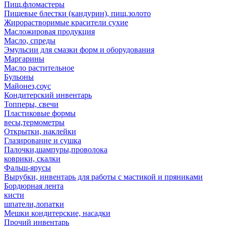
Пищ.фломастеры
Пищевые блестки (кандурин), пищ.золото
Жирорастворимые красители сухие
Масложировая продукция
Масло, спреды
Эмульсии для смазки форм и оборудования
Маргарины
Масло растительное
Бульоны
Майонез,соус
Кондитерский инвентарь
Топперы, свечи
Пластиковые формы
весы,термометры
Открытки, наклейки
Глазирование и сушка
Палочки,шампуры,проволока
коврики, скалки
Фальш-ярусы
Вырубки, инвентарь для работы с мастикой и пряниками
Бордюрная лента
кисти
шпатели,лопатки
Мешки кондитерские, насадки
Прочий инвентарь