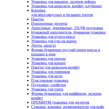
Упаковка для макарон, эклеров,зефира
Упаковка для шоколада, конфет, клубники
Коробки
для многоярусных и больших тортов
Пакеты
Порционные десерты
Акриловые, деревянные, ЛХДФ подложки
Бумажный наполнитель, бумажная упаковка
Упаковка для рулета,кекса
Упаковка для еды на вынос
Ленты, шпагат
Формы бумажные под пай-пирог,кексы и
крышки к ним
Упаковка для пиццы
Упаковка для канапе
Пакеты для шоколада,конфет
Упаковка для пряников
Упаковка для моти
Пластиковая упаковка
Подложки, салфетки
Упаковка для торта
Формы бумажные для маффинов, эклеров,
конфет
ПРЕМИУМ упаковка для десертов
Стаканы, крышки, размешиватели для кофе