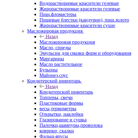
Водорастворимые красители гелевые
Жирорастворимые красители гелевые
Пищ.фломастеры
Пищевые блестки (кандурин), пищ.золото
Жирорастворимые красители сухие
Масложировая продукция
Назад
Масложировая продукция
Масло, спреды
Эмульсии для смазки форм и оборудования
Маргарины
Масло растительное
Бульоны
Майонез,соус
Кондитерский инвентарь
Назад
Кондитерский инвентарь
Топперы, свечи
Пластиковые формы
весы,термометры
Открытки, наклейки
Глазирование и сушка
Палочки,шампуры,проволока
коврики, скалки
Фальш-ярусы