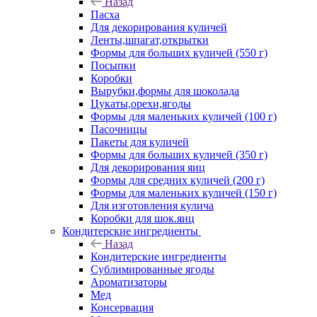
Назад
Пасха
Для декорирования куличей
Ленты,шпагат,открытки
Формы для больших куличей (550 г)
Посыпки
Коробки
Вырубки,формы для шоколада
Цукаты,орехи,ягоды
Формы для маленьких куличей (100 г)
Пасочницы
Пакеты для куличей
Формы для больших куличей (350 г)
Для декорирования яиц
Формы для средних куличей (200 г)
Формы для маленьких куличей (150 г)
Для изготовления кулича
Коробки для шок.яиц
Кондитерские ингредиенты
Назад
Кондитерские ингредиенты
Сублимированные ягоды
Ароматизаторы
Мед
Консервация