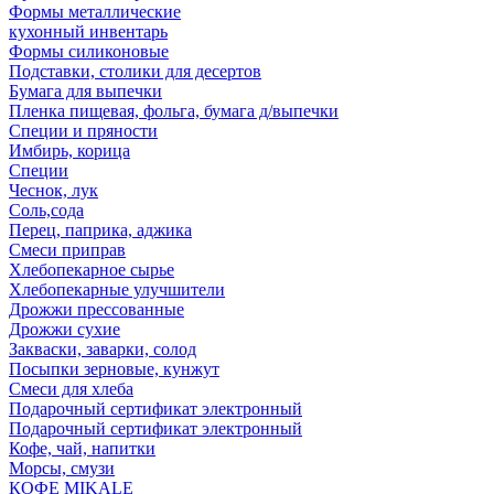
Формы металлические
кухонный инвентарь
Формы силиконовые
Подставки, столики для десертов
Бумага для выпечки
Пленка пищевая, фольга, бумага д/выпечки
Специи и пряности
Имбирь, корица
Специи
Чеснок, лук
Соль,сода
Перец, паприка, аджика
Смеси приправ
Хлебопекарное сырье
Хлебопекарные улучшители
Дрожжи прессованные
Дрожжи сухие
Закваски, заварки, солод
Посыпки зерновые, кунжут
Смеси для хлеба
Подарочный сертификат электронный
Подарочный сертификат электронный
Кофе, чай, напитки
Морсы, смузи
КОФЕ MIKALE