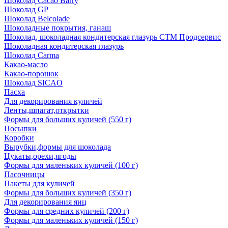
Шоколад Cacao Barry
Шоколад GP
Шоколад Belcolade
Шоколадные покрытия, ганаш
Шоколад, шоколадная кондитерская глазурь СТМ Продсервис
Шоколадная кондитерская глазурь
Шоколад Carma
Какао-масло
Какао-порошок
Шоколад SICAO
Пасха
Для декорирования куличей
Ленты,шпагат,открытки
Формы для больших куличей (550 г)
Посыпки
Коробки
Вырубки,формы для шоколада
Цукаты,орехи,ягоды
Формы для маленьких куличей (100 г)
Пасочницы
Пакеты для куличей
Формы для больших куличей (350 г)
Для декорирования яиц
Формы для средних куличей (200 г)
Формы для маленьких куличей (150 г)