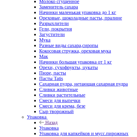
Молоко сгущенное
Заменитель сахара
Начинки маленькая упаковка до 1 кг
Ореховые, шоколадные пасты, пралине
Разрыхлители
Гели, покрытия
Загустители
Мука
Разные виды сахара,сиропы
Кокосовая стружка, ореховая мука
Мак
Начинки большая упаковка от 1 кг
Орехи, сухофрукты, цукаты
Пюре, пасты
Пасты Tatis
Сахарная пудра, нетающая сахарная пудра
Сливки животные
Сливки растительные
Смеси для выпечки
Смеси для крема, безе
Сыр творожный
Упаковка
Назад
Упаковка
Упаковка для капкейков и мусс.пирожных