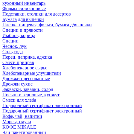
кухонный инвентарь
Формы силиконовые
Подставки, столики для десертов
Бумага для выпечки
Пленка пищевая, фольга, бумага д/выпечки
Специи и пряности
Имбирь, корица
Специи
Чеснок, лук
Соль,сода
Перец, паприка, аджика
Смеси приправ
Хлебопекарное сырье
Хлебопекарные улучшители
Дрожжи прессованные
Дрожжи сухие
Закваски, заварки, солод
Посыпки зерновые, кунжут
Смеси для хлеба
Подарочный сертификат электронный
Подарочный сертификат электронный
Кофе, чай, напитки
Морсы, смузи
КОФЕ MIKALE
Чай пакетированный