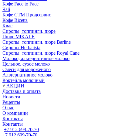
Кофе Face to Face
Чай
Кофе СТМ Продсервис
Кофе Ricetta
Квас
Сиропы, топпинги, пюре
Пюре MIKALE
Сиропы, топпинги, пюре Barline
Сиропы Herbarista
Сиропы, топпинги, пюре Royal Cane
Молоко, альтернативное молоко
Цельное, сухое молоко
Смеси для мороженого
Альтернативное молоко
Коктейль молочный
АКЦИИ
Доставка и оплата
Новости
Рецепты
О нас
О компании
Контакты
Контакты
+7 912 699-70-70
+7 912 699-70-70