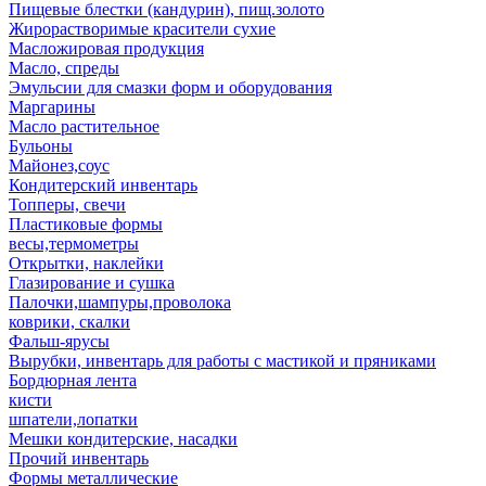
Пищевые блестки (кандурин), пищ.золото
Жирорастворимые красители сухие
Масложировая продукция
Масло, спреды
Эмульсии для смазки форм и оборудования
Маргарины
Масло растительное
Бульоны
Майонез,соус
Кондитерский инвентарь
Топперы, свечи
Пластиковые формы
весы,термометры
Открытки, наклейки
Глазирование и сушка
Палочки,шампуры,проволока
коврики, скалки
Фальш-ярусы
Вырубки, инвентарь для работы с мастикой и пряниками
Бордюрная лента
кисти
шпатели,лопатки
Мешки кондитерские, насадки
Прочий инвентарь
Формы металлические