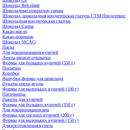
Шоколад GP
Шоколад Belcolade
Шоколадные покрытия, ганаш
Шоколад, шоколадная кондитерская глазурь СТМ Продсервис
Шоколадная кондитерская глазурь
Шоколад Carma
Какао-масло
Какао-порошок
Шоколад SICAO
Пасха
Для декорирования куличей
Ленты,шпагат,открытки
Формы для больших куличей (550 г)
Посыпки
Коробки
Вырубки,формы для шоколада
Цукаты,орехи,ягоды
Формы для маленьких куличей (100 г)
Пасочницы
Пакеты для куличей
Формы для больших куличей (350 г)
Для декорирования яиц
Формы для средних куличей (200 г)
Формы для маленьких куличей (150 г)
Для изготовления кулича