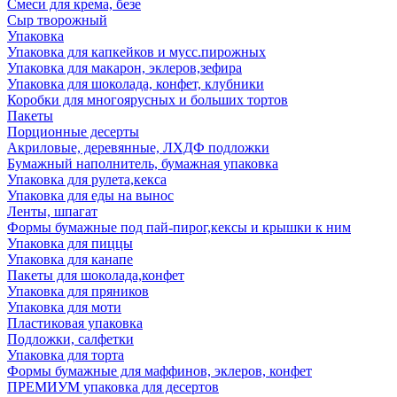
Смеси для крема, безе
Сыр творожный
Упаковка
Упаковка для капкейков и мусс.пирожных
Упаковка для макарон, эклеров,зефира
Упаковка для шоколада, конфет, клубники
Коробки для многоярусных и больших тортов
Пакеты
Порционные десерты
Акриловые, деревянные, ЛХДФ подложки
Бумажный наполнитель, бумажная упаковка
Упаковка для рулета,кекса
Упаковка для еды на вынос
Ленты, шпагат
Формы бумажные под пай-пирог,кексы и крышки к ним
Упаковка для пиццы
Упаковка для канапе
Пакеты для шоколада,конфет
Упаковка для пряников
Упаковка для моти
Пластиковая упаковка
Подложки, салфетки
Упаковка для торта
Формы бумажные для маффинов, эклеров, конфет
ПРЕМИУМ упаковка для десертов