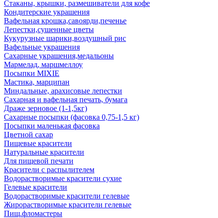
Стаканы, крышки, размешиватели для кофе
Кондитерские украшения
Вафельная крошка,савоярди,печенье
Лепестки,сушенные цветы
Кукурузные шарики,воздушный рис
Вафельные украшения
Сахарные украшения,медальоны
Мармелад, маршмеллоу
Посыпки MIXIE
Мастика, марципан
Миндальные, арахисовые лепестки
Сахарная и вафельная печать, бумага
Драже зерновое (1-1,5кг)
Сахарные посыпки (фасовка 0,75-1,5 кг)
Посыпки маленькая фасовка
Цветной сахар
Пищевые красители
Натуральные красители
Для пищевой печати
Красители с распылителем
Водорастворимые красители сухие
Гелевые красители
Водорастворимые красители гелевые
Жирорастворимые красители гелевые
Пищ.фломастеры