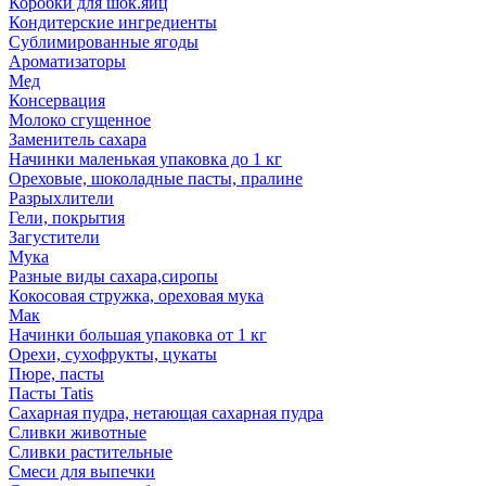
Коробки для шок.яиц
Кондитерские ингредиенты
Сублимированные ягоды
Ароматизаторы
Мед
Консервация
Молоко сгущенное
Заменитель сахара
Начинки маленькая упаковка до 1 кг
Ореховые, шоколадные пасты, пралине
Разрыхлители
Гели, покрытия
Загустители
Мука
Разные виды сахара,сиропы
Кокосовая стружка, ореховая мука
Мак
Начинки большая упаковка от 1 кг
Орехи, сухофрукты, цукаты
Пюре, пасты
Пасты Tatis
Сахарная пудра, нетающая сахарная пудра
Сливки животные
Сливки растительные
Смеси для выпечки