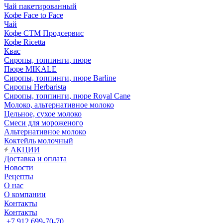
Чай пакетированный
Кофе Face to Face
Чай
Кофе СТМ Продсервис
Кофе Ricetta
Квас
Сиропы, топпинги, пюре
Пюре MIKALE
Сиропы, топпинги, пюре Barline
Сиропы Herbarista
Сиропы, топпинги, пюре Royal Cane
Молоко, альтернативное молоко
Цельное, сухое молоко
Смеси для мороженого
Альтернативное молоко
Коктейль молочный
АКЦИИ
Доставка и оплата
Новости
Рецепты
О нас
О компании
Контакты
Контакты
+7 912 699-70-70