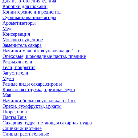
Для изготовления кулича
Коробки для шок.яиц
Кондитерские ингредиенты
Сублимированные ягоды
Ароматизаторы
Мед
Консервация
Молоко сгущенное
Заменитель сахара
Начинки маленькая упаковка до 1 кг
Ореховые, шоколадные пасты, пралине
Разрыхлители
Гели, покрытия
Загустители
Мука
Разные виды сахара,сиропы
Кокосовая стружка, ореховая мука
Мак
Начинки большая упаковка от 1 кг
Орехи, сухофрукты, цукаты
Пюре, пасты
Пасты Tatis
Сахарная пудра, нетающая сахарная пудра
Сливки животные
Сливки растительные