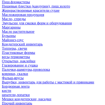
Пищ.фломастеры
Пищевые блестки (кандурин), пищ.золото
Жирорастворимые красители сухие
Масложировая продукция
Масло, спреды
Эмульсии для смазки форм и оборудования
Маргарины
Масло растительное
Бульоны
Майонез,соус
Кондитерский инвентарь
Топперы, свечи
Пластиковые формы
весы,термометры
Открытки, наклейки
Глазирование и сушка
Палочки,шампуры,проволока
коврики, скалки
Фальш-ярусы
Вырубки, инвентарь для работы с мастикой и пряниками
Бордюрная лента
кисти
шпатели,лопатки
Мешки кондитерские, насадки
Прочий инвентарь