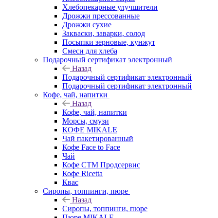
Хлебопекарные улучшители
Дрожжи прессованные
Дрожжи сухие
Закваски, заварки, солод
Посыпки зерновые, кунжут
Смеси для хлеба
Подарочный сертификат электронный
Назад
Подарочный сертификат электронный
Подарочный сертификат электронный
Кофе, чай, напитки
Назад
Кофе, чай, напитки
Морсы, смузи
КОФЕ MIKALE
Чай пакетированный
Кофе Face to Face
Чай
Кофе СТМ Продсервис
Кофе Ricetta
Квас
Сиропы, топпинги, пюре
Назад
Сиропы, топпинги, пюре
Пюре MIKALE