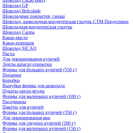
Шоколад Cacao Barry
Шоколад GP
Шоколад Belcolade
Шоколадные покрытия, ганаш
Шоколад, шоколадная кондитерская глазурь СТМ Продсервис
Шоколадная кондитерская глазурь
Шоколад Carma
Какао-масло
Какао-порошок
Шоколад SICAO
Пасха
Для декорирования куличей
Ленты,шпагат,открытки
Формы для больших куличей (550 г)
Посыпки
Коробки
Вырубки,формы для шоколада
Цукаты,орехи,ягоды
Формы для маленьких куличей (100 г)
Пасочницы
Пакеты для куличей
Формы для больших куличей (350 г)
Для декорирования яиц
Формы для средних куличей (200 г)
Формы для маленьких куличей (150 г)