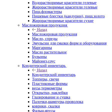
Водорастворимые красители гелевые
Жирорастворимые красители гелевые
Пищ.фломастеры
Пищевые блестки (кандурин), пищ.золото
Жирорастворимые красители сухие
Масложировая продукция
Назад
Масложировая продукция
Масло, спреды
Эмульсии для смазки форм и оборудования
Маргарины
Масло растительное
Бульоны
Майонез,соус
Кондитерский инвентарь
Назад
Кондитерский инвентарь
Топперы, свечи
Пластиковые формы
весы,термометры
Открытки, наклейки
Глазирование и сушка
Палочки,шампуры,проволока
коврики, скалки
Фальш-ярусы