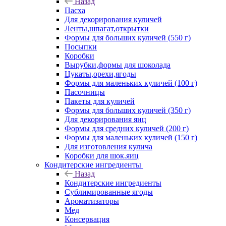
Назад
Пасха
Для декорирования куличей
Ленты,шпагат,открытки
Формы для больших куличей (550 г)
Посыпки
Коробки
Вырубки,формы для шоколада
Цукаты,орехи,ягоды
Формы для маленьких куличей (100 г)
Пасочницы
Пакеты для куличей
Формы для больших куличей (350 г)
Для декорирования яиц
Формы для средних куличей (200 г)
Формы для маленьких куличей (150 г)
Для изготовления кулича
Коробки для шок.яиц
Кондитерские ингредиенты
Назад
Кондитерские ингредиенты
Сублимированные ягоды
Ароматизаторы
Мед
Консервация