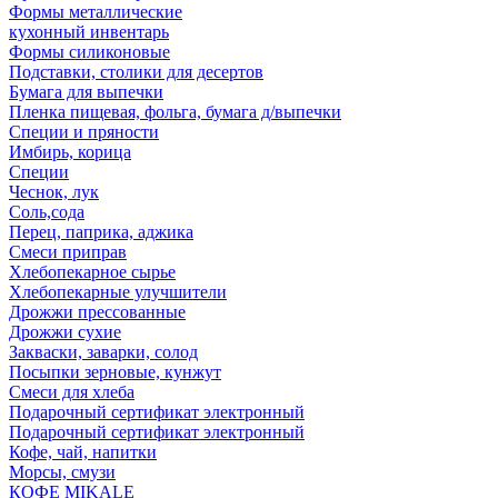
Формы металлические
кухонный инвентарь
Формы силиконовые
Подставки, столики для десертов
Бумага для выпечки
Пленка пищевая, фольга, бумага д/выпечки
Специи и пряности
Имбирь, корица
Специи
Чеснок, лук
Соль,сода
Перец, паприка, аджика
Смеси приправ
Хлебопекарное сырье
Хлебопекарные улучшители
Дрожжи прессованные
Дрожжи сухие
Закваски, заварки, солод
Посыпки зерновые, кунжут
Смеси для хлеба
Подарочный сертификат электронный
Подарочный сертификат электронный
Кофе, чай, напитки
Морсы, смузи
КОФЕ MIKALE