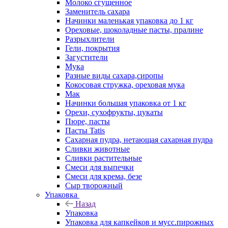
Молоко сгущенное
Заменитель сахара
Начинки маленькая упаковка до 1 кг
Ореховые, шоколадные пасты, пралине
Разрыхлители
Гели, покрытия
Загустители
Мука
Разные виды сахара,сиропы
Кокосовая стружка, ореховая мука
Мак
Начинки большая упаковка от 1 кг
Орехи, сухофрукты, цукаты
Пюре, пасты
Пасты Tatis
Сахарная пудра, нетающая сахарная пудра
Сливки животные
Сливки растительные
Смеси для выпечки
Смеси для крема, безе
Сыр творожный
Упаковка
Назад
Упаковка
Упаковка для капкейков и мусс.пирожных