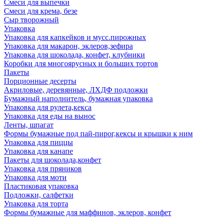
Смеси для выпечки
Смеси для крема, безе
Сыр творожный
Упаковка
Упаковка для капкейков и мусс.пирожных
Упаковка для макарон, эклеров,зефира
Упаковка для шоколада, конфет, клубники
Коробки для многоярусных и больших тортов
Пакеты
Порционные десерты
Акриловые, деревянные, ЛХДФ подложки
Бумажный наполнитель, бумажная упаковка
Упаковка для рулета,кекса
Упаковка для еды на вынос
Ленты, шпагат
Формы бумажные под пай-пирог,кексы и крышки к ним
Упаковка для пиццы
Упаковка для канапе
Пакеты для шоколада,конфет
Упаковка для пряников
Упаковка для моти
Пластиковая упаковка
Подложки, салфетки
Упаковка для торта
Формы бумажные для маффинов, эклеров, конфет