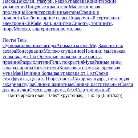
Пасха
Шоколад, глазури, какао
Упаковка
Кондитерские
украшения
Пищевые красители
Масложировая
продукция
Кондитерский инвентарь
Специи и
пряности
Хлебопекарное сырье
Подарочный сертификат
электронный
Кофе, чай, напитки
Сиропы, топпинги,
пюре
Молоко, альтернативное молоко
—
Пасты Tatis
Сублимированные ягоды
Ароматизаторы
Мед
Заменитель
сахара
Консервация
Молоко сгущенное
Начинки маленькая
упаковка до 1 кг
Ореховые, шоколадные пасты,
пралине
Разрыхлители
Гели, покрытия
Мука
Разные виды
сахара,сиропы
Загустители
Кокосовая стружка, ореховая
мука
Мак
Начинки большая упаковка от 1 кг
Орехи,
сухофрукты, цукаты
Пюре, пасты
Сахарная пудра, нетающая
сахарная пудра
Сливки животные
Сливки растительные
Смеси
для выпечки
Смеси для крема, безе
Сыр творожный
—
Паста арахисовая "Tatis" хрустящая, 1150 гр (6 шт/кор)