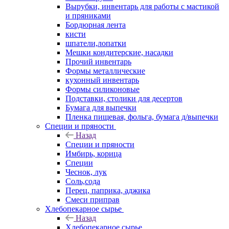
Вырубки, инвентарь для работы с мастикой
и пряниками
Бордюрная лента
кисти
шпатели,лопатки
Мешки кондитерские, насадки
Прочий инвентарь
Формы металлические
кухонный инвентарь
Формы силиконовые
Подставки, столики для десертов
Бумага для выпечки
Пленка пищевая, фольга, бумага д/выпечки
Специи и пряности
Назад
Специи и пряности
Имбирь, корица
Специи
Чеснок, лук
Соль,сода
Перец, паприка, аджика
Смеси приправ
Хлебопекарное сырье
Назад
Хлебопекарное сырье