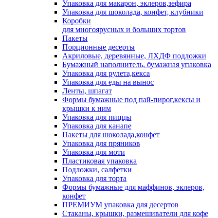
Упаковка для макарон, эклеров,зефира
Упаковка для шоколада, конфет, клубники
Коробки
для многоярусных и больших тортов
Пакеты
Порционные десерты
Акриловые, деревянные, ЛХДФ подложки
Бумажный наполнитель, бумажная упаковка
Упаковка для рулета,кекса
Упаковка для еды на вынос
Ленты, шпагат
Формы бумажные под пай-пирог,кексы и
крышки к ним
Упаковка для пиццы
Упаковка для канапе
Пакеты для шоколада,конфет
Упаковка для пряников
Упаковка для моти
Пластиковая упаковка
Подложки, салфетки
Упаковка для торта
Формы бумажные для маффинов, эклеров,
конфет
ПРЕМИУМ упаковка для десертов
Стаканы, крышки, размешиватели для кофе