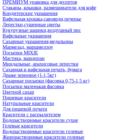
ПРЕМИУМ упаковка для десертов
Стаканы, крышки, размешиватели для кофе
Кондитерские украшения
Вафельная крошка,савоярди,печенье
Лепестки,сушенные цветы
Кукурузные шарики,воздушный рис
Вафельные украшения
Сахарные украшения,медальоны
Мармелад, маршмеллоу
Посыпки MIXIE
Мастика, марципан
Миндальные, арахисовые лепестки
Сахарная и вафельная печать, бумага
Драже зерновое (1-1,5кг)
Сахарные посыпки (фасовка 0,75-1,5 кг)
Посыпки маленькая фасовка
Цветной сахар
Пищевые красители
Натуральные красители
Для пищевой печати
Красители с распылителем
Водорастворимые красители сухие
Гелевые красители
Водорастворимые красители гелевые
Жирорастворимые красители гелевые