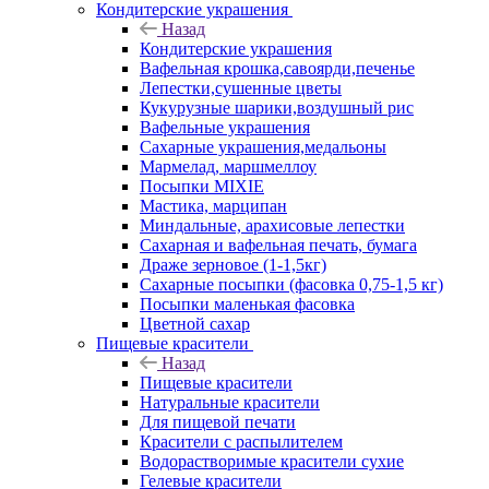
Кондитерские украшения
Назад
Кондитерские украшения
Вафельная крошка,савоярди,печенье
Лепестки,сушенные цветы
Кукурузные шарики,воздушный рис
Вафельные украшения
Сахарные украшения,медальоны
Мармелад, маршмеллоу
Посыпки MIXIE
Мастика, марципан
Миндальные, арахисовые лепестки
Сахарная и вафельная печать, бумага
Драже зерновое (1-1,5кг)
Сахарные посыпки (фасовка 0,75-1,5 кг)
Посыпки маленькая фасовка
Цветной сахар
Пищевые красители
Назад
Пищевые красители
Натуральные красители
Для пищевой печати
Красители с распылителем
Водорастворимые красители сухие
Гелевые красители