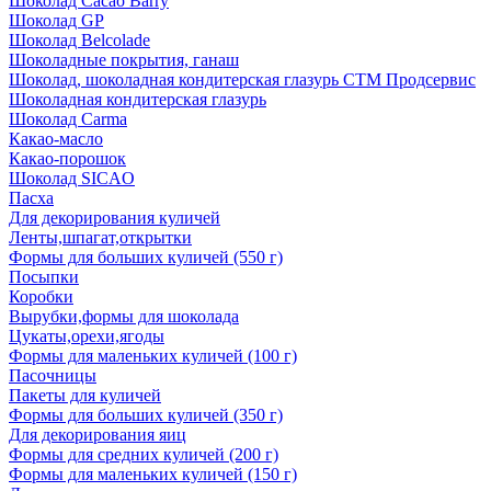
Шоколад Cacao Barry
Шоколад GP
Шоколад Belcolade
Шоколадные покрытия, ганаш
Шоколад, шоколадная кондитерская глазурь СТМ Продсервис
Шоколадная кондитерская глазурь
Шоколад Carma
Какао-масло
Какао-порошок
Шоколад SICAO
Пасха
Для декорирования куличей
Ленты,шпагат,открытки
Формы для больших куличей (550 г)
Посыпки
Коробки
Вырубки,формы для шоколада
Цукаты,орехи,ягоды
Формы для маленьких куличей (100 г)
Пасочницы
Пакеты для куличей
Формы для больших куличей (350 г)
Для декорирования яиц
Формы для средних куличей (200 г)
Формы для маленьких куличей (150 г)