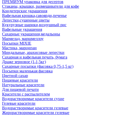
ПРЕМИУМ упаковка для десертов
Стаканы, крышки, размешиватели для кофе
Кондитерские украшения
Вафельная крошка,савоярди,печенье
Лепестки,сушенные цветы
Кукурузные шарики,воздушный рис
Вафельные украшения
Сахарные украшения,медальоны
Мармелад, маршмеллоу
Посыпки MIXIE
Мастика, марципан
Миндальные, арахисовые лепестки
Сахарная и вафельная печать, бумага
Драже зерновое (1-1,5кг)
Сахарные посыпки (фасовка 0,75-1,5 кг)
Посыпки маленькая фасовка
Цветной сахар
Пищевые красители
Натуральные красители
Для пищевой печати
Красители с распылителем
Водорастворимые красители сухие
Гелевые красители
Водорастворимые красители гелевые
Жирорастворимые красители гелевые