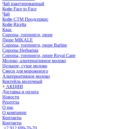
Чай пакетированный
Кофе Face to Face
Чай
Кофе СТМ Продсервис
Кофе Ricetta
Квас
Сиропы, топпинги, пюре
Пюре MIKALE
Сиропы, топпинги, пюре Barline
Сиропы Herbarista
Сиропы, топпинги, пюре Royal Cane
Молоко, альтернативное молоко
Цельное, сухое молоко
Смеси для мороженого
Альтернативное молоко
Коктейль молочный
АКЦИИ
Доставка и оплата
Новости
Рецепты
О нас
О компании
Контакты
Контакты
+7 912 699-70-70