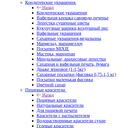
Кондитерские украшения
Назад
Кондитерские украшения
Вафельная крошка,савоярди,печенье
Лепестки,сушенные цветы
Кукурузные шарики,воздушный рис
Вафельные украшения
Сахарные украшения,медальоны
Мармелад, маршмеллоу
Посыпки MIXIE
Мастика, марципан
Миндальные, арахисовые лепестки
Сахарная и вафельная печать, бумага
Драже зерновое (1-1,5кг)
Сахарные посыпки (фасовка 0,75-1,5 кг)
Посыпки маленькая фасовка
Цветной сахар
Пищевые красители
Назад
Пищевые красители
Натуральные красители
Для пищевой печати
Красители с распылителем
Водорастворимые красители сухие
Гелевые красители