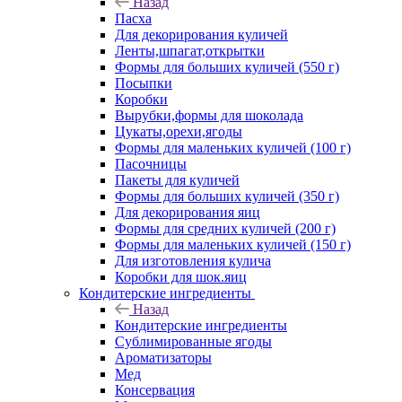
Назад
Пасха
Для декорирования куличей
Ленты,шпагат,открытки
Формы для больших куличей (550 г)
Посыпки
Коробки
Вырубки,формы для шоколада
Цукаты,орехи,ягоды
Формы для маленьких куличей (100 г)
Пасочницы
Пакеты для куличей
Формы для больших куличей (350 г)
Для декорирования яиц
Формы для средних куличей (200 г)
Формы для маленьких куличей (150 г)
Для изготовления кулича
Коробки для шок.яиц
Кондитерские ингредиенты
Назад
Кондитерские ингредиенты
Сублимированные ягоды
Ароматизаторы
Мед
Консервация