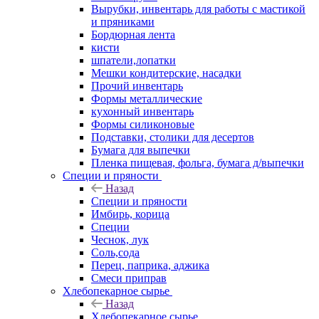
Вырубки, инвентарь для работы с мастикой
и пряниками
Бордюрная лента
кисти
шпатели,лопатки
Мешки кондитерские, насадки
Прочий инвентарь
Формы металлические
кухонный инвентарь
Формы силиконовые
Подставки, столики для десертов
Бумага для выпечки
Пленка пищевая, фольга, бумага д/выпечки
Специи и пряности
Назад
Специи и пряности
Имбирь, корица
Специи
Чеснок, лук
Соль,сода
Перец, паприка, аджика
Смеси приправ
Хлебопекарное сырье
Назад
Хлебопекарное сырье