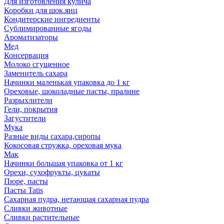
Для изготовления кулича
Коробки для шок.яиц
Кондитерские ингредиенты
Сублимированные ягоды
Ароматизаторы
Мед
Консервация
Молоко сгущенное
Заменитель сахара
Начинки маленькая упаковка до 1 кг
Ореховые, шоколадные пасты, пралине
Разрыхлители
Гели, покрытия
Загустители
Мука
Разные виды сахара,сиропы
Кокосовая стружка, ореховая мука
Мак
Начинки большая упаковка от 1 кг
Орехи, сухофрукты, цукаты
Пюре, пасты
Пасты Tatis
Сахарная пудра, нетающая сахарная пудра
Сливки животные
Сливки растительные