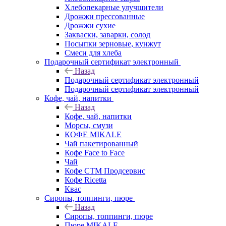
Хлебопекарные улучшители
Дрожжи прессованные
Дрожжи сухие
Закваски, заварки, солод
Посыпки зерновые, кунжут
Смеси для хлеба
Подарочный сертификат электронный
Назад
Подарочный сертификат электронный
Подарочный сертификат электронный
Кофе, чай, напитки
Назад
Кофе, чай, напитки
Морсы, смузи
КОФЕ MIKALE
Чай пакетированный
Кофе Face to Face
Чай
Кофе СТМ Продсервис
Кофе Ricetta
Квас
Сиропы, топпинги, пюре
Назад
Сиропы, топпинги, пюре
Пюре MIKALE