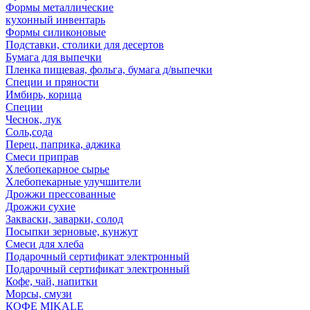
Формы металлические
кухонный инвентарь
Формы силиконовые
Подставки, столики для десертов
Бумага для выпечки
Пленка пищевая, фольга, бумага д/выпечки
Специи и пряности
Имбирь, корица
Специи
Чеснок, лук
Соль,сода
Перец, паприка, аджика
Смеси приправ
Хлебопекарное сырье
Хлебопекарные улучшители
Дрожжи прессованные
Дрожжи сухие
Закваски, заварки, солод
Посыпки зерновые, кунжут
Смеси для хлеба
Подарочный сертификат электронный
Подарочный сертификат электронный
Кофе, чай, напитки
Морсы, смузи
КОФЕ MIKALE