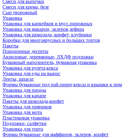
Смеси для выпечки
Смеси для крема, безе
Сыр творожный
Упаковка
Упаковка для капкейков и мусс.пирожных
Упаковка для макарон, эклеров,зефира
Упаковка для шоколада, конфет, клубники
Коробки для многоярусных и больших тортов
Пакеты
Порционные десерты
Акриловые, деревянные, ЛХДФ подложки
Бумажный наполнитель, бумажная упаковка
Упаковка для рулета,кекса
Упаковка для еды на вынос
Ленты, шпагат
Формы бумажные под пай-пирог,кексы и крышки к ним
Упаковка для пиццы
Упаковка для канапе
Пакеты для шоколада,конфет
Упаковка для пряников
Упаковка для моти
Пластиковая упаковка
Подложки, салфетки
Упаковка для торта
Формы бумажные для маффинов, эклеров, конфет