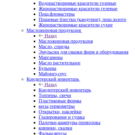
Водорастворимые красители гелевые
Жирорастворимые красители гелевые
Пищ.фломастеры
Пищевые блестки (кандурин), пищ.золото
Жирорастворимые красители сухие
Масложировая продукция
Назад
Масложировая продукция
Масло, спреды
Эмульсии для смазки форм и оборудования
Маргарины
Масло растительное
Бульоны
Майонез,соус
Кондитерский инвентарь
Назад
Кондитерский инвентарь
Топперы, свечи
Пластиковые формы
весы,термометры
Открытки, наклейки
Глазирование и сушка
Палочки,шампуры,проволока
коврики, скалки
Фальш-ярусы