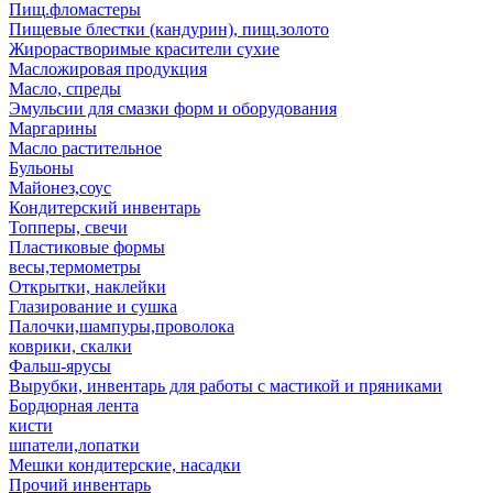
Пищ.фломастеры
Пищевые блестки (кандурин), пищ.золото
Жирорастворимые красители сухие
Масложировая продукция
Масло, спреды
Эмульсии для смазки форм и оборудования
Маргарины
Масло растительное
Бульоны
Майонез,соус
Кондитерский инвентарь
Топперы, свечи
Пластиковые формы
весы,термометры
Открытки, наклейки
Глазирование и сушка
Палочки,шампуры,проволока
коврики, скалки
Фальш-ярусы
Вырубки, инвентарь для работы с мастикой и пряниками
Бордюрная лента
кисти
шпатели,лопатки
Мешки кондитерские, насадки
Прочий инвентарь