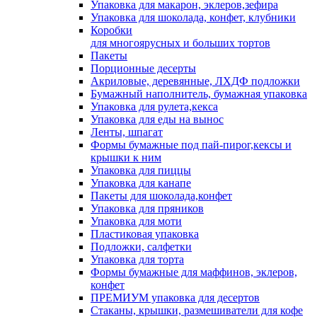
Упаковка для макарон, эклеров,зефира
Упаковка для шоколада, конфет, клубники
Коробки
для многоярусных и больших тортов
Пакеты
Порционные десерты
Акриловые, деревянные, ЛХДФ подложки
Бумажный наполнитель, бумажная упаковка
Упаковка для рулета,кекса
Упаковка для еды на вынос
Ленты, шпагат
Формы бумажные под пай-пирог,кексы и
крышки к ним
Упаковка для пиццы
Упаковка для канапе
Пакеты для шоколада,конфет
Упаковка для пряников
Упаковка для моти
Пластиковая упаковка
Подложки, салфетки
Упаковка для торта
Формы бумажные для маффинов, эклеров,
конфет
ПРЕМИУМ упаковка для десертов
Стаканы, крышки, размешиватели для кофе