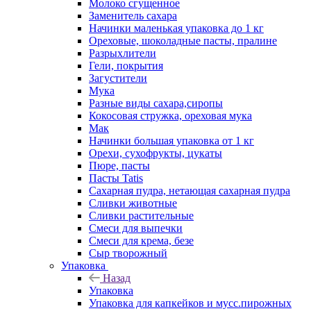
Молоко сгущенное
Заменитель сахара
Начинки маленькая упаковка до 1 кг
Ореховые, шоколадные пасты, пралине
Разрыхлители
Гели, покрытия
Загустители
Мука
Разные виды сахара,сиропы
Кокосовая стружка, ореховая мука
Мак
Начинки большая упаковка от 1 кг
Орехи, сухофрукты, цукаты
Пюре, пасты
Пасты Tatis
Сахарная пудра, нетающая сахарная пудра
Сливки животные
Сливки растительные
Смеси для выпечки
Смеси для крема, безе
Сыр творожный
Упаковка
Назад
Упаковка
Упаковка для капкейков и мусс.пирожных