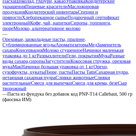
Пасха
Шоколад, глазури, какао
Упаковка
Кондитерские
украшения
Пищевые красители
Масложировая
продукция
Кондитерский инвентарь
Специи и
пряности
Хлебопекарное сырье
Подарочный сертификат
электронный
Кофе, чай, напитки
Сиропы, топпинги,
пюре
Молоко, альтернативное молоко
—
Ореховые, шоколадные пасты, пралине
Сублимированные ягоды
Ароматизаторы
Мед
Заменитель
сахара
Консервация
Молоко сгущенное
Начинки маленькая
упаковка до 1 кг
Разрыхлители
Гели, покрытия
Мука
Разные
виды сахара,сиропы
Загустители
Кокосовая стружка, ореховая
мука
Мак
Начинки большая упаковка от 1 кг
Орехи,
сухофрукты, цукаты
Пюре, пасты
Пасты Tatis
Сахарная пудра,
нетающая сахарная пудра
Сливки животные
Сливки
растительные
Смеси для выпечки
Смеси для крема, безе
Сыр
творожный
—
Паста из фундука без добавок код PNP-T14 Callebaut, 500 гр
(фаосвка ИМ)