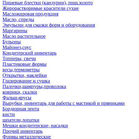
Пищевые блестки (кандурин), пищ.золото
Жирорастворимые красители сухие
Масложировая продукция
Масло, спреды
Эмульсии для смазки форм и оборудования
Маргарины
Масло растительное
Бульоны
Майонез,соус
Кондитерский инвентарь
Топперы, свечи
Пластиковые формы
весы,термометры
Открытки, наклейки
Глазирование и сушка
Палочки,шампуры,проволока
коврики, скалки
Фальш-ярусы
Вырубки, инвентарь для работы с мастикой и пряниками
Бордюрная лента
кисти
шпатели,лопатки
Мешки кондитерские, насадки
Прочий инвентарь
Формы металлические