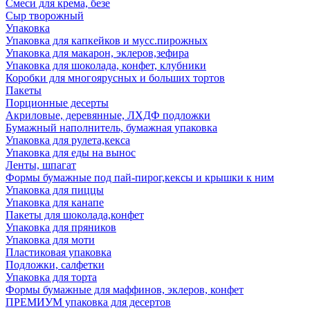
Смеси для крема, безе
Сыр творожный
Упаковка
Упаковка для капкейков и мусс.пирожных
Упаковка для макарон, эклеров,зефира
Упаковка для шоколада, конфет, клубники
Коробки для многоярусных и больших тортов
Пакеты
Порционные десерты
Акриловые, деревянные, ЛХДФ подложки
Бумажный наполнитель, бумажная упаковка
Упаковка для рулета,кекса
Упаковка для еды на вынос
Ленты, шпагат
Формы бумажные под пай-пирог,кексы и крышки к ним
Упаковка для пиццы
Упаковка для канапе
Пакеты для шоколада,конфет
Упаковка для пряников
Упаковка для моти
Пластиковая упаковка
Подложки, салфетки
Упаковка для торта
Формы бумажные для маффинов, эклеров, конфет
ПРЕМИУМ упаковка для десертов