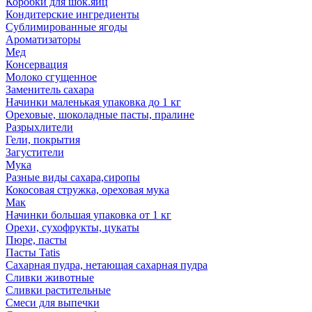
Коробки для шок.яиц
Кондитерские ингредиенты
Сублимированные ягоды
Ароматизаторы
Мед
Консервация
Молоко сгущенное
Заменитель сахара
Начинки маленькая упаковка до 1 кг
Ореховые, шоколадные пасты, пралине
Разрыхлители
Гели, покрытия
Загустители
Мука
Разные виды сахара,сиропы
Кокосовая стружка, ореховая мука
Мак
Начинки большая упаковка от 1 кг
Орехи, сухофрукты, цукаты
Пюре, пасты
Пасты Tatis
Сахарная пудра, нетающая сахарная пудра
Сливки животные
Сливки растительные
Смеси для выпечки