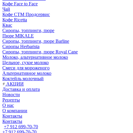
Кофе Face to Face
Чай
Кофе СТМ Продсервис
Кофе Ricetta
Квас
Сиропы, топпинги, пюре
Пюре MIKALE
Сиропы, топпинги, пюре Barline
Сиропы Herbarista
Сиропы, топпинги, пюре Royal Cane
Молоко, альтернативное молоко
Цельное, сухое молоко
Смеси для мороженого
Альтернативное молоко
Коктейль молочный
АКЦИИ
Доставка и оплата
Новости
Рецепты
О нас
О компании
Контакты
Контакты
+7 912 699-70-70
+7 912 699-70-70