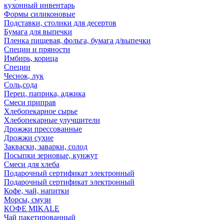
кухонный инвентарь
Формы силиконовые
Подставки, столики для десертов
Бумага для выпечки
Пленка пищевая, фольга, бумага д/выпечки
Специи и пряности
Имбирь, корица
Специи
Чеснок, лук
Соль,сода
Перец, паприка, аджика
Смеси приправ
Хлебопекарное сырье
Хлебопекарные улучшители
Дрожжи прессованные
Дрожжи сухие
Закваски, заварки, солод
Посыпки зерновые, кунжут
Смеси для хлеба
Подарочный сертификат электронный
Подарочный сертификат электронный
Кофе, чай, напитки
Морсы, смузи
КОФЕ MIKALE
Чай пакетированный