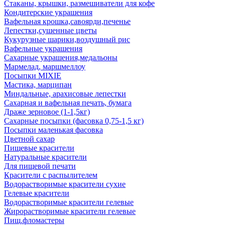
Стаканы, крышки, размешиватели для кофе
Кондитерские украшения
Вафельная крошка,савоярди,печенье
Лепестки,сушенные цветы
Кукурузные шарики,воздушный рис
Вафельные украшения
Сахарные украшения,медальоны
Мармелад, маршмеллоу
Посыпки MIXIE
Мастика, марципан
Миндальные, арахисовые лепестки
Сахарная и вафельная печать, бумага
Драже зерновое (1-1,5кг)
Сахарные посыпки (фасовка 0,75-1,5 кг)
Посыпки маленькая фасовка
Цветной сахар
Пищевые красители
Натуральные красители
Для пищевой печати
Красители с распылителем
Водорастворимые красители сухие
Гелевые красители
Водорастворимые красители гелевые
Жирорастворимые красители гелевые
Пищ.фломастеры