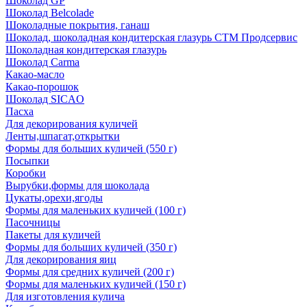
Шоколад GP
Шоколад Belcolade
Шоколадные покрытия, ганаш
Шоколад, шоколадная кондитерская глазурь СТМ Продсервис
Шоколадная кондитерская глазурь
Шоколад Carma
Какао-масло
Какао-порошок
Шоколад SICAO
Пасха
Для декорирования куличей
Ленты,шпагат,открытки
Формы для больших куличей (550 г)
Посыпки
Коробки
Вырубки,формы для шоколада
Цукаты,орехи,ягоды
Формы для маленьких куличей (100 г)
Пасочницы
Пакеты для куличей
Формы для больших куличей (350 г)
Для декорирования яиц
Формы для средних куличей (200 г)
Формы для маленьких куличей (150 г)
Для изготовления кулича