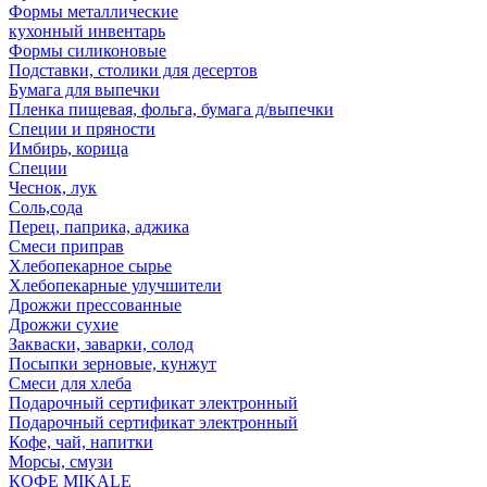
Формы металлические
кухонный инвентарь
Формы силиконовые
Подставки, столики для десертов
Бумага для выпечки
Пленка пищевая, фольга, бумага д/выпечки
Специи и пряности
Имбирь, корица
Специи
Чеснок, лук
Соль,сода
Перец, паприка, аджика
Смеси приправ
Хлебопекарное сырье
Хлебопекарные улучшители
Дрожжи прессованные
Дрожжи сухие
Закваски, заварки, солод
Посыпки зерновые, кунжут
Смеси для хлеба
Подарочный сертификат электронный
Подарочный сертификат электронный
Кофе, чай, напитки
Морсы, смузи
КОФЕ MIKALE