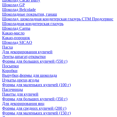
Шоколад Cacao Barry
Шоколад GP
Шоколад Belcolade
Шоколадные покрытия, ганаш
Шоколад, шоколадная кондитерская глазурь СТМ Продсервис
Шоколадная кондитерская глазурь
Шоколад Carma
Какао-масло
Какао-порошок
Шоколад SICAO
Пасха
Для декорирования куличей
Ленты,шпагат,открытки
Формы для больших куличей (550 г)
Посыпки
Коробки
Вырубки,формы для шоколада
Цукаты,орехи,ягоды
Формы для маленьких куличей (100 г)
Пасочницы
Пакеты для куличей
Формы для больших куличей (350 г)
Для декорирования яиц
Формы для средних куличей (200 г)
Формы для маленьких куличей (150 г)