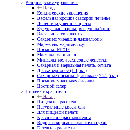
Кондитерские украшения
Назад
Кондитерские украшения
Вафельная крошка,савоярди,печенье
Лепестки,сушенные цветы
Кукурузные шарики,воздушный рис
Вафельные украшения
Сахарные украшения,медальоны
Мармелад, маршмеллоу
Посыпки MIXIE
Мастика, марципан
Миндальные, арахисовые лепестки
Сахарная и вафельная печать, бумага
Драже зерновое (1-1,5кг)
Сахарные посыпки (фасовка 0,75-1,5 кг)
Посыпки маленькая фасовка
Цветной сахар
Пищевые красители
Назад
Пищевые красители
Натуральные красители
Для пищевой печати
Красители с распылителем
Водорастворимые красители сухие
Гелевые красители