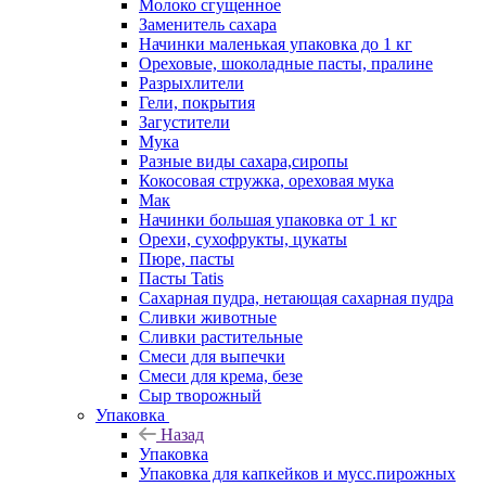
Молоко сгущенное
Заменитель сахара
Начинки маленькая упаковка до 1 кг
Ореховые, шоколадные пасты, пралине
Разрыхлители
Гели, покрытия
Загустители
Мука
Разные виды сахара,сиропы
Кокосовая стружка, ореховая мука
Мак
Начинки большая упаковка от 1 кг
Орехи, сухофрукты, цукаты
Пюре, пасты
Пасты Tatis
Сахарная пудра, нетающая сахарная пудра
Сливки животные
Сливки растительные
Смеси для выпечки
Смеси для крема, безе
Сыр творожный
Упаковка
Назад
Упаковка
Упаковка для капкейков и мусс.пирожных