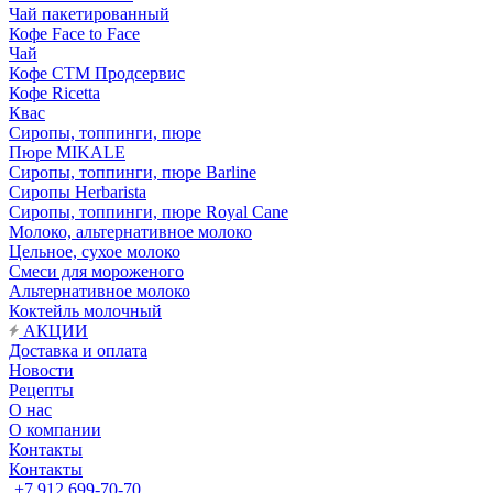
Чай пакетированный
Кофе Face to Face
Чай
Кофе СТМ Продсервис
Кофе Ricetta
Квас
Сиропы, топпинги, пюре
Пюре MIKALE
Сиропы, топпинги, пюре Barline
Сиропы Herbarista
Сиропы, топпинги, пюре Royal Cane
Молоко, альтернативное молоко
Цельное, сухое молоко
Смеси для мороженого
Альтернативное молоко
Коктейль молочный
АКЦИИ
Доставка и оплата
Новости
Рецепты
О нас
О компании
Контакты
Контакты
+7 912 699-70-70