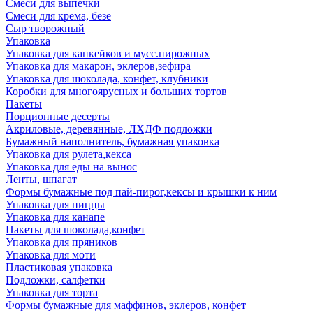
Смеси для выпечки
Смеси для крема, безе
Сыр творожный
Упаковка
Упаковка для капкейков и мусс.пирожных
Упаковка для макарон, эклеров,зефира
Упаковка для шоколада, конфет, клубники
Коробки для многоярусных и больших тортов
Пакеты
Порционные десерты
Акриловые, деревянные, ЛХДФ подложки
Бумажный наполнитель, бумажная упаковка
Упаковка для рулета,кекса
Упаковка для еды на вынос
Ленты, шпагат
Формы бумажные под пай-пирог,кексы и крышки к ним
Упаковка для пиццы
Упаковка для канапе
Пакеты для шоколада,конфет
Упаковка для пряников
Упаковка для моти
Пластиковая упаковка
Подложки, салфетки
Упаковка для торта
Формы бумажные для маффинов, эклеров, конфет