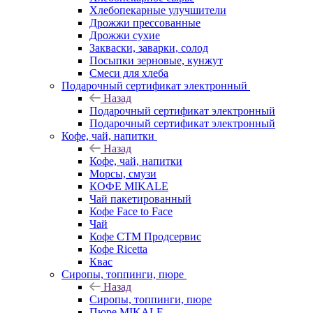
Хлебопекарные улучшители
Дрожжи прессованные
Дрожжи сухие
Закваски, заварки, солод
Посыпки зерновые, кунжут
Смеси для хлеба
Подарочный сертификат электронный
Назад
Подарочный сертификат электронный
Подарочный сертификат электронный
Кофе, чай, напитки
Назад
Кофе, чай, напитки
Морсы, смузи
КОФЕ MIKALE
Чай пакетированный
Кофе Face to Face
Чай
Кофе СТМ Продсервис
Кофе Ricetta
Квас
Сиропы, топпинги, пюре
Назад
Сиропы, топпинги, пюре
Пюре MIKALE