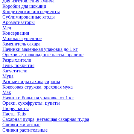
Для изготовления кулича
Коробки для шок.яиц
Кондитерские ингредиенты
Сублимированные ягоды
Ароматизаторы
Мед
Консервация
Молоко сгущенное
Заменитель сахара
Начинки маленькая упаковка до 1 кг
Ореховые, шоколадные пасты, пралине
Разрыхлители
Гели, покрытия
Загустители
Мука
Разные виды сахара,сиропы
Кокосовая стружка, ореховая мука
Мак
Начинки большая упаковка от 1 кг
Орехи, сухофрукты, цукаты
Пюре, пасты
Пасты Tatis
Сахарная пудра, нетающая сахарная пудра
Сливки животные
Сливки растительные