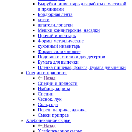
Вырубки, инвентарь для работы с мастикой
и пряниками
Бордюрная лента
кисти
шпатели,лопатки
Мешки кондитерские, насадки
Прочий инвентарь
Формы металлические
кухонный инвентарь
Формы силиконовые
Подставки, столики для десертов
Бумага для выпечки
Пленка пищевая, фольга, бумага д/выпечки
Специи и пряности
Назад
Специи и пряности
Имбирь, корица
Специи
Чеснок, лук
Соль,сода
Перец, паприка, аджика
Смеси приправ
Хлебопекарное сырье
Назад
Хлебопекарное сырье