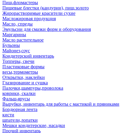
Пищ.фломастеры
Пищевые блестки (кандурин), пищ.золото
Жирорастворимые красители сухие
Масложировая продукция
Масло, спреды
Эмульсии для смазки форм и оборудования
Маргарины
Масло растительное
Бульоны
Майонез,соус
Кондитерский инвентарь
Топперы, свечи
Пластиковые формы
весы,термометры
Открытки, наклейки
Глазирование и сушка
Палочки,шампуры,проволока
коврики, скалки
Фальш-ярусы
Вырубки, инвентарь для работы с мастикой и пряниками
Бордюрная лента
кисти
шпатели,лопатки
Мешки кондитерские, насадки
Прочий инвентарь