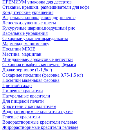
ПРЕМИУМ упаковка для десертов
Стаканы, крышки, размешиватели для кофе
Кондитерские украшения
Вафельная крошка,савоярди,печенье
Лепестки,сушенные цветы
Кукурузные шарики,воздушный рис
Вафельные украшения
Сахарные украшения,медальоны
Мармелад, маршмеллоу
Посыпки MIXIE
Мастика, марципан
Миндальные, арахисовые лепестки
Сахарная и вафельная печать, бумага
Драже зерновое (1-1,5кг)
Сахарные посыпки (фасовка 0,75-1,5 кг)
Посыпки маленькая фасовка
Цветной сахар
Пищевые красители
Натуральные красители
Для пищевой печати
Красители с распылителем
Водорастворимые красители сухие
Гелевые красители
Водорастворимые красители гелевые
Жирорастворимые красители гелевые