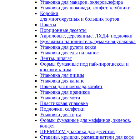
Упаковка для макарон, эклеров,зефира
Упаковка для шоколада, конфет, клубники
Коробки
для многоярусных и больших тортов
Пакеты
Порционные десерты
Акриловые, деревянные, ЛХДФ подложки
Бумажный наполнитель, бумажная упаковка
Упаковка для рулета,кекса
Упаковка для еды на вынос
Ленты, шпагат
Формы бумажные под пай-пирог,кексы и
крышки к ним
Упаковка для пиццы
Упаковка для канапе
Пакеты для шоколада,конфет
Упаковка для пряников
Упаковка для моти
Пластиковая упаковка
Подложки, салфетки
Упаковка для торта
Формы бумажные для маффинов, эклеров,
конфет
ПРЕМИУМ упаковка для десертов
Стаканы, крышки, размешиватели для кофе