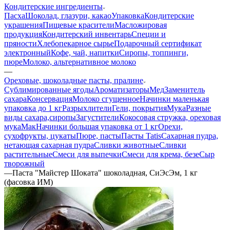
Кондитерские ингредиенты
Пасха
Шоколад, глазури, какао
Упаковка
Кондитерские
украшения
Пищевые красители
Масложировая
продукция
Кондитерский инвентарь
Специи и
пряности
Хлебопекарное сырье
Подарочный сертификат
электронный
Кофе, чай, напитки
Сиропы, топпинги,
пюре
Молоко, альтернативное молоко
—
Ореховые, шоколадные пасты, пралине
Сублимированные ягоды
Ароматизаторы
Мед
Заменитель
сахара
Консервация
Молоко сгущенное
Начинки маленькая
упаковка до 1 кг
Разрыхлители
Гели, покрытия
Мука
Разные
виды сахара,сиропы
Загустители
Кокосовая стружка, ореховая
мука
Мак
Начинки большая упаковка от 1 кг
Орехи,
сухофрукты, цукаты
Пюре, пасты
Пасты Tatis
Сахарная пудра,
нетающая сахарная пудра
Сливки животные
Сливки
растительные
Смеси для выпечки
Смеси для крема, безе
Сыр
творожный
—
Паста "Майстер Шоката" шоколадная, СиЭсЭм, 1 кг
(фасовка ИМ)