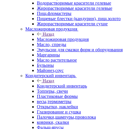
Водорастворимые красители гелевые
Жирорастворимые красители гелевые
Пищ.фломастеры
Пищевые блестки (кандурин), пищ.золото
Жирорастворимые красители сухие
Масложировая продукция
Назад
Масложировая продукция
Масло, спреды
Эмульсии для смазки форм и оборудования
Маргарины
Масло растительное
Бульоны
Майонез,соус
Кондитерский инвентарь
Назад
Кондитерский инвентарь
Топперы, свечи
Пластиковые формы
весы,термометры
Открытки, наклейки
Глазирование и сушка
Палочки,шампуры,проволока
коврики, скалки
Фальш-ярусы