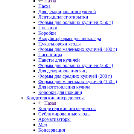
Назад
Пасха
Для декорирования куличей
Ленты,шпагат,открытки
Формы для больших куличей (550 г)
Посыпки
Коробки
Вырубки,формы для шоколада
Цукаты,орехи,ягоды
Формы для маленьких куличей (100 г)
Пасочницы
Пакеты для куличей
Формы для больших куличей (350 г)
Для декорирования яиц
Формы для средних куличей (200 г)
Формы для маленьких куличей (150 г)
Для изготовления кулича
Коробки для шок.яиц
Кондитерские ингредиенты
Назад
Кондитерские ингредиенты
Сублимированные ягоды
Ароматизаторы
Мед
Консервация