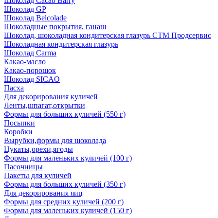
Шоколад Cacao Barry
Шоколад GP
Шоколад Belcolade
Шоколадные покрытия, ганаш
Шоколад, шоколадная кондитерская глазурь СТМ Продсервис
Шоколадная кондитерская глазурь
Шоколад Carma
Какао-масло
Какао-порошок
Шоколад SICAO
Пасха
Для декорирования куличей
Ленты,шпагат,открытки
Формы для больших куличей (550 г)
Посыпки
Коробки
Вырубки,формы для шоколада
Цукаты,орехи,ягоды
Формы для маленьких куличей (100 г)
Пасочницы
Пакеты для куличей
Формы для больших куличей (350 г)
Для декорирования яиц
Формы для средних куличей (200 г)
Формы для маленьких куличей (150 г)