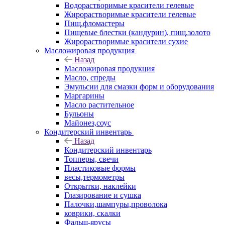
Водорастворимые красители гелевые
Жирорастворимые красители гелевые
Пищ.фломастеры
Пищевые блестки (кандурин), пищ.золото
Жирорастворимые красители сухие
Масложировая продукция
Назад
Масложировая продукция
Масло, спреды
Эмульсии для смазки форм и оборудования
Маргарины
Масло растительное
Бульоны
Майонез,соус
Кондитерский инвентарь
Назад
Кондитерский инвентарь
Топперы, свечи
Пластиковые формы
весы,термометры
Открытки, наклейки
Глазирование и сушка
Палочки,шампуры,проволока
коврики, скалки
Фальш-ярусы