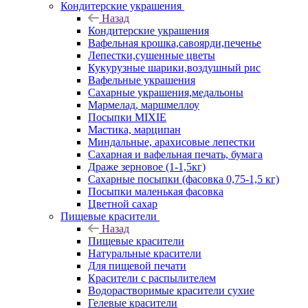
Кондитерские украшения
Назад
Кондитерские украшения
Вафельная крошка,савоярди,печенье
Лепестки,сушенные цветы
Кукурузные шарики,воздушный рис
Вафельные украшения
Сахарные украшения,медальоны
Мармелад, маршмеллоу
Посыпки MIXIE
Мастика, марципан
Миндальные, арахисовые лепестки
Сахарная и вафельная печать, бумага
Драже зерновое (1-1,5кг)
Сахарные посыпки (фасовка 0,75-1,5 кг)
Посыпки маленькая фасовка
Цветной сахар
Пищевые красители
Назад
Пищевые красители
Натуральные красители
Для пищевой печати
Красители с распылителем
Водорастворимые красители сухие
Гелевые красители