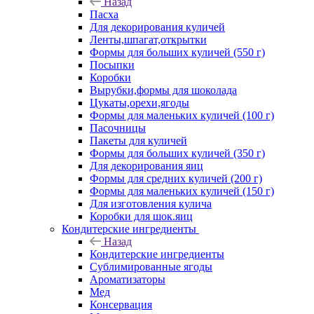
Назад
Пасха
Для декорирования куличей
Ленты,шпагат,открытки
Формы для больших куличей (550 г)
Посыпки
Коробки
Вырубки,формы для шоколада
Цукаты,орехи,ягоды
Формы для маленьких куличей (100 г)
Пасочницы
Пакеты для куличей
Формы для больших куличей (350 г)
Для декорирования яиц
Формы для средних куличей (200 г)
Формы для маленьких куличей (150 г)
Для изготовления кулича
Коробки для шок.яиц
Кондитерские ингредиенты
Назад
Кондитерские ингредиенты
Сублимированные ягоды
Ароматизаторы
Мед
Консервация