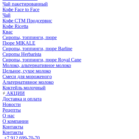
Чай пакетированный
Кофе Face to Face
Чай
Кофе СТМ Продсервис
Кофе Ricetta
Квас
Сиропы, топпинги, пюре
Пюре MIKALE
Сиропы, топпинги, пюре Barline
Сиропы Herbarista
Сиропы, топпинги, пюре Royal Cane
Молоко, альтернативное молоко
Цельное, сухое молоко
Смеси для мороженого
Альтернативное молоко
Коктейль молочный
АКЦИИ
Доставка и оплата
Новости
Рецепты
О нас
О компании
Контакты
Контакты
+7 912 699-70-70