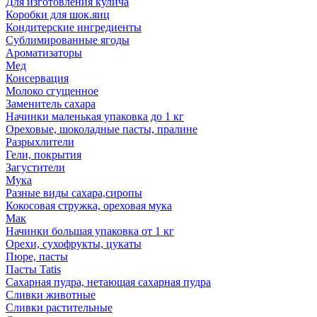
Для изготовления кулича
Коробки для шок.яиц
Кондитерские ингредиенты
Сублимированные ягоды
Ароматизаторы
Мед
Консервация
Молоко сгущенное
Заменитель сахара
Начинки маленькая упаковка до 1 кг
Ореховые, шоколадные пасты, пралине
Разрыхлители
Гели, покрытия
Загустители
Мука
Разные виды сахара,сиропы
Кокосовая стружка, ореховая мука
Мак
Начинки большая упаковка от 1 кг
Орехи, сухофрукты, цукаты
Пюре, пасты
Пасты Tatis
Сахарная пудра, нетающая сахарная пудра
Сливки животные
Сливки растительные