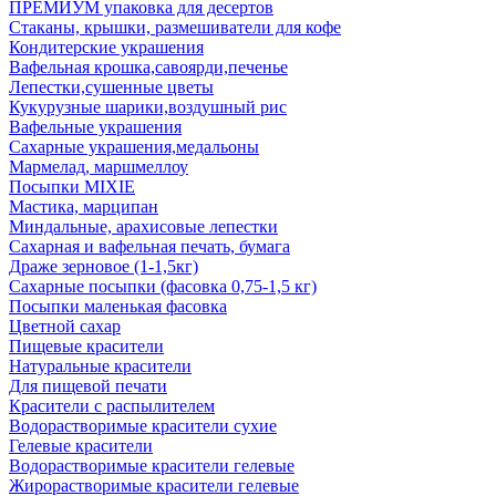
ПРЕМИУМ упаковка для десертов
Стаканы, крышки, размешиватели для кофе
Кондитерские украшения
Вафельная крошка,савоярди,печенье
Лепестки,сушенные цветы
Кукурузные шарики,воздушный рис
Вафельные украшения
Сахарные украшения,медальоны
Мармелад, маршмеллоу
Посыпки MIXIE
Мастика, марципан
Миндальные, арахисовые лепестки
Сахарная и вафельная печать, бумага
Драже зерновое (1-1,5кг)
Сахарные посыпки (фасовка 0,75-1,5 кг)
Посыпки маленькая фасовка
Цветной сахар
Пищевые красители
Натуральные красители
Для пищевой печати
Красители с распылителем
Водорастворимые красители сухие
Гелевые красители
Водорастворимые красители гелевые
Жирорастворимые красители гелевые