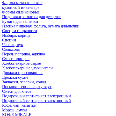
Формы металлические
кухонный инвентарь
Формы силиконовые
Подставки, столики для десертов
Бумага для выпечки
Пленка пищевая, фольга, бумага д/выпечки
Специи и пряности
Имбирь, корица
Специи
Чеснок, лук
Соль,сода
Перец, паприка, аджика
Смеси приправ
Хлебопекарное сырье
Хлебопекарные улучшители
Дрожжи прессованные
Дрожжи сухие
Закваски, заварки, солод
Посыпки зерновые, кунжут
Смеси для хлеба
Подарочный сертификат электронный
Подарочный сертификат электронный
Кофе, чай, напитки
Морсы, смузи
КОФЕ MIKALE