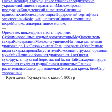
Пасха
Шоколад, глазури, какао
Упаковка
Кондитерские
украшения
Пищевые красители
Масложировая
продукция
Кондитерский инвентарь
Специи и
пряности
Хлебопекарное сырье
Подарочный сертификат
электронный
Кофе, чай, напитки
Сиропы, топпинги,
пюре
Молоко, альтернативное молоко
—
Ореховые, шоколадные пасты, пралине
Сублимированные ягоды
Ароматизаторы
Мед
Заменитель
сахара
Консервация
Молоко сгущенное
Начинки маленькая
упаковка до 1 кг
Разрыхлители
Гели, покрытия
Мука
Разные
виды сахара,сиропы
Загустители
Кокосовая стружка, ореховая
мука
Мак
Начинки большая упаковка от 1 кг
Орехи,
сухофрукты, цукаты
Пюре, пасты
Пасты Tatis
Сахарная пудра,
нетающая сахарная пудра
Сливки животные
Сливки
растительные
Смеси для выпечки
Смеси для крема, безе
Сыр
творожный
—
Крем халва "Кунжутная с какао", 800 гр