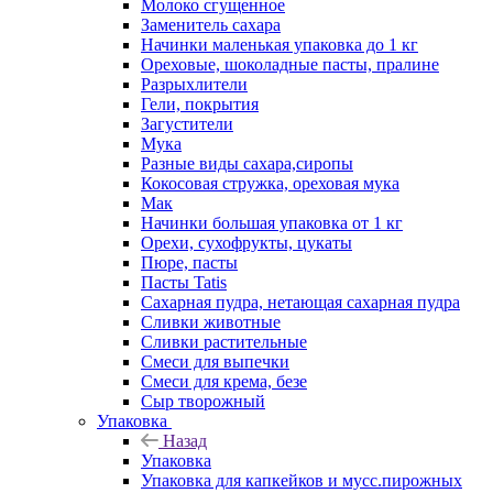
Молоко сгущенное
Заменитель сахара
Начинки маленькая упаковка до 1 кг
Ореховые, шоколадные пасты, пралине
Разрыхлители
Гели, покрытия
Загустители
Мука
Разные виды сахара,сиропы
Кокосовая стружка, ореховая мука
Мак
Начинки большая упаковка от 1 кг
Орехи, сухофрукты, цукаты
Пюре, пасты
Пасты Tatis
Сахарная пудра, нетающая сахарная пудра
Сливки животные
Сливки растительные
Смеси для выпечки
Смеси для крема, безе
Сыр творожный
Упаковка
Назад
Упаковка
Упаковка для капкейков и мусс.пирожных