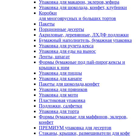
Упаковка для макарон, эклеров,зефира
Упаковка для шоколада, конфет, клубники
Коробки
для многоярусных и больших тортов
Пакеты
Порционные десерты
Акриловые, деревянные, ЛХДФ подложки
Бумажный наполнитель, бумажная упаковка
Упаковка для рулета,кекса
Упаковка для еды на вынос
Ленты, шпагат
Формы бумажные под пай-пирог,кексы и
крышки к ним
Упаковка для пиццы
Упаковка для канапе
Пакеты для шоколада,конфет
Упаковка для пряников
Упаковка для моти
Пластиковая упаковка
Подложки, салфетки
Упаковка для торта
Формы бумажные для маффинов, эклеров,
конфет
ПРЕМИУМ упаковка для десертов
Стаканы, крышки, размешиватели для кофе