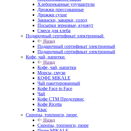
Хлебопекарные улучшители
Дрожжи прессованные
Дрожжи сухие
Закваски, заварки, солод
Посыпки зерновые, кунжут
Смеси для хлеба
Подарочный сертификат электронный
Назад
Подарочный сертификат электронный
Подарочный сертификат электронный
Кофе, чай, напитки
Назад
Кофе, чай, напитки
Морсы, смузи
КОФЕ MIKALE
Чай пакетированный
Кофе Face to Face
Чай
Кофе СТМ Продсервис
Кофе Ricetta
Квас
Сиропы, топпинги, пюре
Назад
Сиропы, топпинги, пюре
Пюре MIKALE