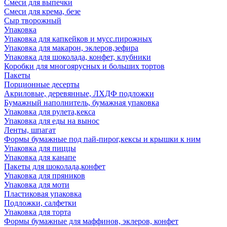
Смеси для выпечки
Смеси для крема, безе
Сыр творожный
Упаковка
Упаковка для капкейков и мусс.пирожных
Упаковка для макарон, эклеров,зефира
Упаковка для шоколада, конфет, клубники
Коробки для многоярусных и больших тортов
Пакеты
Порционные десерты
Акриловые, деревянные, ЛХДФ подложки
Бумажный наполнитель, бумажная упаковка
Упаковка для рулета,кекса
Упаковка для еды на вынос
Ленты, шпагат
Формы бумажные под пай-пирог,кексы и крышки к ним
Упаковка для пиццы
Упаковка для канапе
Пакеты для шоколада,конфет
Упаковка для пряников
Упаковка для моти
Пластиковая упаковка
Подложки, салфетки
Упаковка для торта
Формы бумажные для маффинов, эклеров, конфет