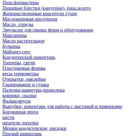
Пищ.фломастеры
Пищевые блестки (кандурин), пищ.золото
Жирорастворимые красители сухие
Масложировая продукция
Масло, спреды
Эмульсии для смазки форм и оборудования
Маргарины
Масло растительное
Бульоны
Майонез,соус
Кондитерский инвентарь
Топперы, свечи
Пластиковые формы
весы,термометры
Открытки, наклейки
Глазирование и сушка
Палочки,шампуры,проволока
коврики, скалки
Фальш-ярусы
Вырубки, инвентарь для работы с мастикой и пряниками
Бордюрная лента
кисти
шпатели,лопатки
Мешки кондитерские, насадки
Прочий инвентарь