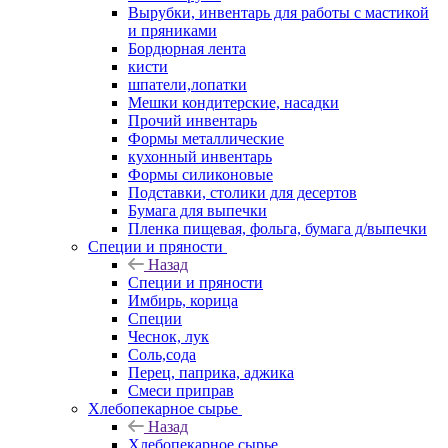
Вырубки, инвентарь для работы с мастикой
и пряниками
Бордюрная лента
кисти
шпатели,лопатки
Мешки кондитерские, насадки
Прочий инвентарь
Формы металлические
кухонный инвентарь
Формы силиконовые
Подставки, столики для десертов
Бумага для выпечки
Пленка пищевая, фольга, бумага д/выпечки
Специи и пряности
Назад
Специи и пряности
Имбирь, корица
Специи
Чеснок, лук
Соль,сода
Перец, паприка, аджика
Смеси приправ
Хлебопекарное сырье
Назад
Хлебопекарное сырье