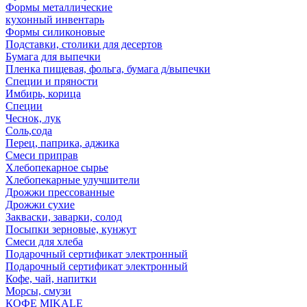
Формы металлические
кухонный инвентарь
Формы силиконовые
Подставки, столики для десертов
Бумага для выпечки
Пленка пищевая, фольга, бумага д/выпечки
Специи и пряности
Имбирь, корица
Специи
Чеснок, лук
Соль,сода
Перец, паприка, аджика
Смеси приправ
Хлебопекарное сырье
Хлебопекарные улучшители
Дрожжи прессованные
Дрожжи сухие
Закваски, заварки, солод
Посыпки зерновые, кунжут
Смеси для хлеба
Подарочный сертификат электронный
Подарочный сертификат электронный
Кофе, чай, напитки
Морсы, смузи
КОФЕ MIKALE