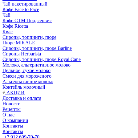
Чай пакетированный
Кофе Face to Face
Чай
Кофе СТМ Продсервис
Кофе Ricetta
Квас
Сиропы, топпинги, пюре
Пюре MIKALE
Сиропы, топпинги, пюре Barline
Сиропы Herbarista
Сиропы, топпинги, пюре Royal Cane
Молоко, альтернативное молоко
Цельное, сухое молоко
Смеси для мороженого
Альтернативное молоко
Коктейль молочный
АКЦИИ
Доставка и оплата
Новости
Рецепты
О нас
О компании
Контакты
Контакты
+7 912 699-70-70