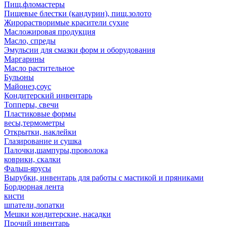
Пищ.фломастеры
Пищевые блестки (кандурин), пищ.золото
Жирорастворимые красители сухие
Масложировая продукция
Масло, спреды
Эмульсии для смазки форм и оборудования
Маргарины
Масло растительное
Бульоны
Майонез,соус
Кондитерский инвентарь
Топперы, свечи
Пластиковые формы
весы,термометры
Открытки, наклейки
Глазирование и сушка
Палочки,шампуры,проволока
коврики, скалки
Фальш-ярусы
Вырубки, инвентарь для работы с мастикой и пряниками
Бордюрная лента
кисти
шпатели,лопатки
Мешки кондитерские, насадки
Прочий инвентарь