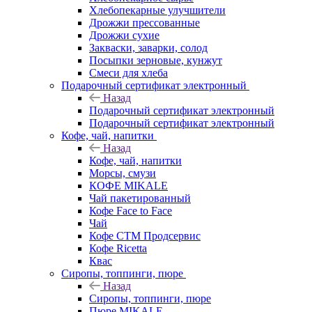
Хлебопекарные улучшители
Дрожжи прессованные
Дрожжи сухие
Закваски, заварки, солод
Посыпки зерновые, кунжут
Смеси для хлеба
Подарочный сертификат электронный
Назад
Подарочный сертификат электронный
Подарочный сертификат электронный
Кофе, чай, напитки
Назад
Кофе, чай, напитки
Морсы, смузи
КОФЕ MIKALE
Чай пакетированный
Кофе Face to Face
Чай
Кофе СТМ Продсервис
Кофе Ricetta
Квас
Сиропы, топпинги, пюре
Назад
Сиропы, топпинги, пюре
Пюре MIKALE