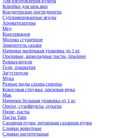
Для изготовления кулича
Коробки для шок.яиц
Кондитерские ингредиенты
Сублимированные ягоды
Ароматизаторы
Мед
Консервация
Молоко сгущенное
Заменитель сахара
Начинки маленькая упаковка до 1 кг
Ореховые, шоколадные пасты, пралине
Разрыхлители
Гели, покрытия
Загустители
Мука
Разные виды сахара,сиропы
Кокосовая стружка, ореховая мука
Мак
Начинки большая упаковка от 1 кг
Орехи, сухофрукты, цукаты
Пюре, пасты
Пасты Tatis
Сахарная пудра, нетающая сахарная пудра
Сливки животные
Сливки растительные