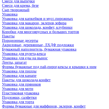
Смеси для выпечки
Смеси для крема, безе
Сыр творожный
Упаковка
Упаковка для капкейков и мусс.пирожных
Упаковка для макарон, эклеров,зефира
Упаковка для шоколада, конфет, клубники
Коробки для многоярусных и больших тортов
Пакеты
Порционные десерты
Акриловые, деревянные, ЛХДФ подложки
Бумажный наполнитель, бумажная упаковка
Упаковка для рулета,кекса
Упаковка для еды на вынос
Ленты, шпагат
Формы бумажные под пай-пирог,кексы и крышки к ним
Упаковка для пиццы
Упаковка для канапе
Пакеты для шоколада,конфет
Упаковка для пряников
Упаковка для моти
Пластиковая упаковка
Подложки, салфетки
Упаковка для торта
Формы бумажные для маффинов, эклеров, конфет