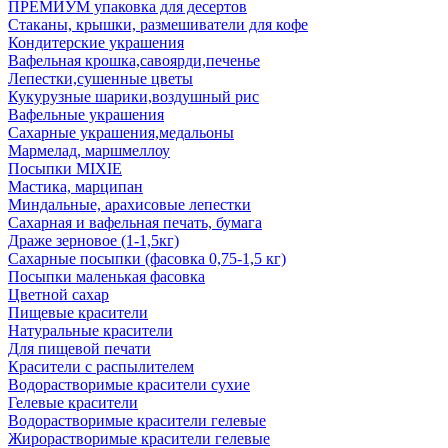
ПРЕМИУМ упаковка для десертов
Стаканы, крышки, размешиватели для кофе
Кондитерские украшения
Вафельная крошка,савоярди,печенье
Лепестки,сушенные цветы
Кукурузные шарики,воздушный рис
Вафельные украшения
Сахарные украшения,медальоны
Мармелад, маршмеллоу
Посыпки MIXIE
Мастика, марципан
Миндальные, арахисовые лепестки
Сахарная и вафельная печать, бумага
Драже зерновое (1-1,5кг)
Сахарные посыпки (фасовка 0,75-1,5 кг)
Посыпки маленькая фасовка
Цветной сахар
Пищевые красители
Натуральные красители
Для пищевой печати
Красители с распылителем
Водорастворимые красители сухие
Гелевые красители
Водорастворимые красители гелевые
Жирорастворимые красители гелевые