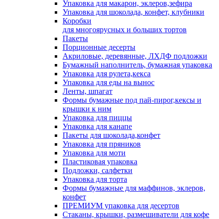
Упаковка для макарон, эклеров,зефира
Упаковка для шоколада, конфет, клубники
Коробки
для многоярусных и больших тортов
Пакеты
Порционные десерты
Акриловые, деревянные, ЛХДФ подложки
Бумажный наполнитель, бумажная упаковка
Упаковка для рулета,кекса
Упаковка для еды на вынос
Ленты, шпагат
Формы бумажные под пай-пирог,кексы и
крышки к ним
Упаковка для пиццы
Упаковка для канапе
Пакеты для шоколада,конфет
Упаковка для пряников
Упаковка для моти
Пластиковая упаковка
Подложки, салфетки
Упаковка для торта
Формы бумажные для маффинов, эклеров,
конфет
ПРЕМИУМ упаковка для десертов
Стаканы, крышки, размешиватели для кофе