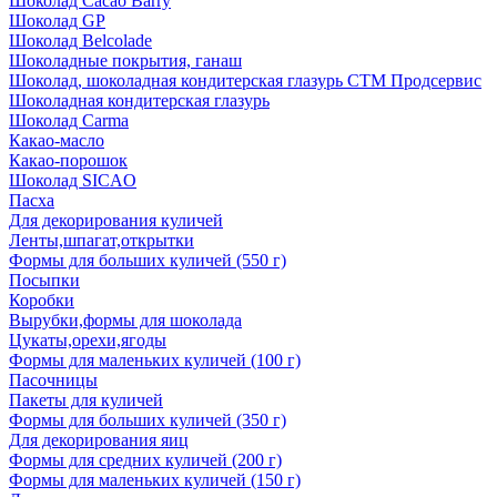
Шоколад Cacao Barry
Шоколад GP
Шоколад Belcolade
Шоколадные покрытия, ганаш
Шоколад, шоколадная кондитерская глазурь СТМ Продсервис
Шоколадная кондитерская глазурь
Шоколад Carma
Какао-масло
Какао-порошок
Шоколад SICAO
Пасха
Для декорирования куличей
Ленты,шпагат,открытки
Формы для больших куличей (550 г)
Посыпки
Коробки
Вырубки,формы для шоколада
Цукаты,орехи,ягоды
Формы для маленьких куличей (100 г)
Пасочницы
Пакеты для куличей
Формы для больших куличей (350 г)
Для декорирования яиц
Формы для средних куличей (200 г)
Формы для маленьких куличей (150 г)