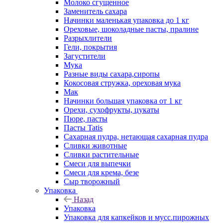
Молоко сгущенное
Заменитель сахара
Начинки маленькая упаковка до 1 кг
Ореховые, шоколадные пасты, пралине
Разрыхлители
Гели, покрытия
Загустители
Мука
Разные виды сахара,сиропы
Кокосовая стружка, ореховая мука
Мак
Начинки большая упаковка от 1 кг
Орехи, сухофрукты, цукаты
Пюре, пасты
Пасты Tatis
Сахарная пудра, нетающая сахарная пудра
Сливки животные
Сливки растительные
Смеси для выпечки
Смеси для крема, безе
Сыр творожный
Упаковка
Назад
Упаковка
Упаковка для капкейков и мусс.пирожных