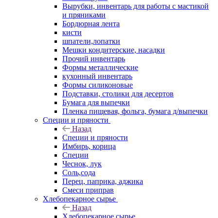
Вырубки, инвентарь для работы с мастикой
и пряниками
Бордюрная лента
кисти
шпатели,лопатки
Мешки кондитерские, насадки
Прочий инвентарь
Формы металлические
кухонный инвентарь
Формы силиконовые
Подставки, столики для десертов
Бумага для выпечки
Пленка пищевая, фольга, бумага д/выпечки
Специи и пряности
Назад
Специи и пряности
Имбирь, корица
Специи
Чеснок, лук
Соль,сода
Перец, паприка, аджика
Смеси приправ
Хлебопекарное сырье
Назад
Хлебопекарное сырье