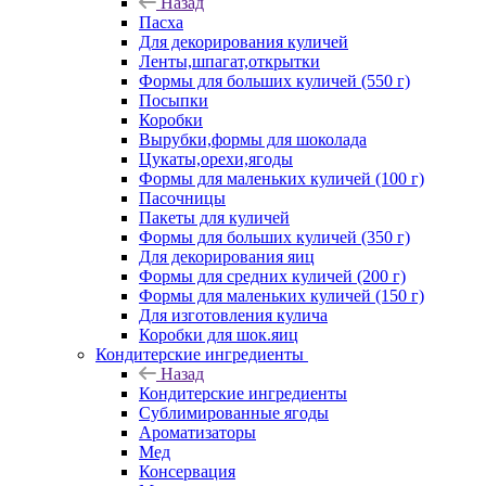
Назад
Пасха
Для декорирования куличей
Ленты,шпагат,открытки
Формы для больших куличей (550 г)
Посыпки
Коробки
Вырубки,формы для шоколада
Цукаты,орехи,ягоды
Формы для маленьких куличей (100 г)
Пасочницы
Пакеты для куличей
Формы для больших куличей (350 г)
Для декорирования яиц
Формы для средних куличей (200 г)
Формы для маленьких куличей (150 г)
Для изготовления кулича
Коробки для шок.яиц
Кондитерские ингредиенты
Назад
Кондитерские ингредиенты
Сублимированные ягоды
Ароматизаторы
Мед
Консервация