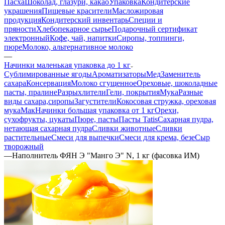
Пасха
Шоколад, глазури, какао
Упаковка
Кондитерские
украшения
Пищевые красители
Масложировая
продукция
Кондитерский инвентарь
Специи и
пряности
Хлебопекарное сырье
Подарочный сертификат
электронный
Кофе, чай, напитки
Сиропы, топпинги,
пюре
Молоко, альтернативное молоко
—
Начинки маленькая упаковка до 1 кг
Сублимированные ягоды
Ароматизаторы
Мед
Заменитель
сахара
Консервация
Молоко сгущенное
Ореховые, шоколадные
пасты, пралине
Разрыхлители
Гели, покрытия
Мука
Разные
виды сахара,сиропы
Загустители
Кокосовая стружка, ореховая
мука
Мак
Начинки большая упаковка от 1 кг
Орехи,
сухофрукты, цукаты
Пюре, пасты
Пасты Tatis
Сахарная пудра,
нетающая сахарная пудра
Сливки животные
Сливки
растительные
Смеси для выпечки
Смеси для крема, безе
Сыр
творожный
—
Наполнитель ФЯН Э "Манго Э" N, 1 кг (фасовка ИМ)