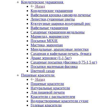
Кондитерские украшения
Назад
Кондитерские украшения
Вафельная крошка,савоярди,печенье
Лепестки,сушенные цветы
Кукурузные шарики,воздушный рис
Вафельные украшения
Сахарные украшения,медальоны
Мармелад, маршмеллоу
Посыпки MIXIE
Мастика, марципан
Миндальные, арахисовые лепестки
Сахарная и вафельная печать, бумага
Драже зерновое (1-1,5кг)
Сахарные посыпки (фасовка 0,75-1,5 кг)
Посыпки маленькая фасовка
Цветной сахар
Пищевые красители
Назад
Пищевые красители
Натуральные красители
Для пищевой печати
Красители с распылителем
Водорастворимые красители сухие
Гелевые красители