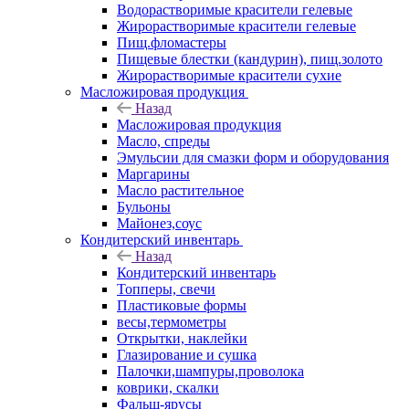
Водорастворимые красители гелевые
Жирорастворимые красители гелевые
Пищ.фломастеры
Пищевые блестки (кандурин), пищ.золото
Жирорастворимые красители сухие
Масложировая продукция
Назад
Масложировая продукция
Масло, спреды
Эмульсии для смазки форм и оборудования
Маргарины
Масло растительное
Бульоны
Майонез,соус
Кондитерский инвентарь
Назад
Кондитерский инвентарь
Топперы, свечи
Пластиковые формы
весы,термометры
Открытки, наклейки
Глазирование и сушка
Палочки,шампуры,проволока
коврики, скалки
Фальш-ярусы