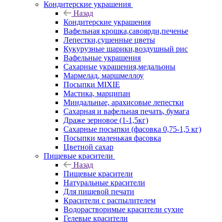
Кондитерские украшения
Назад
Кондитерские украшения
Вафельная крошка,савоярди,печенье
Лепестки,сушенные цветы
Кукурузные шарики,воздушный рис
Вафельные украшения
Сахарные украшения,медальоны
Мармелад, маршмеллоу
Посыпки MIXIE
Мастика, марципан
Миндальные, арахисовые лепестки
Сахарная и вафельная печать, бумага
Драже зерновое (1-1,5кг)
Сахарные посыпки (фасовка 0,75-1,5 кг)
Посыпки маленькая фасовка
Цветной сахар
Пищевые красители
Назад
Пищевые красители
Натуральные красители
Для пищевой печати
Красители с распылителем
Водорастворимые красители сухие
Гелевые красители