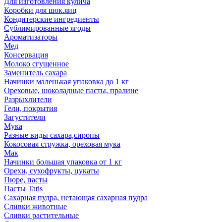
Для изготовления кулича
Коробки для шок.яиц
Кондитерские ингредиенты
Сублимированные ягоды
Ароматизаторы
Мед
Консервация
Молоко сгущенное
Заменитель сахара
Начинки маленькая упаковка до 1 кг
Ореховые, шоколадные пасты, пралине
Разрыхлители
Гели, покрытия
Загустители
Мука
Разные виды сахара,сиропы
Кокосовая стружка, ореховая мука
Мак
Начинки большая упаковка от 1 кг
Орехи, сухофрукты, цукаты
Пюре, пасты
Пасты Tatis
Сахарная пудра, нетающая сахарная пудра
Сливки животные
Сливки растительные