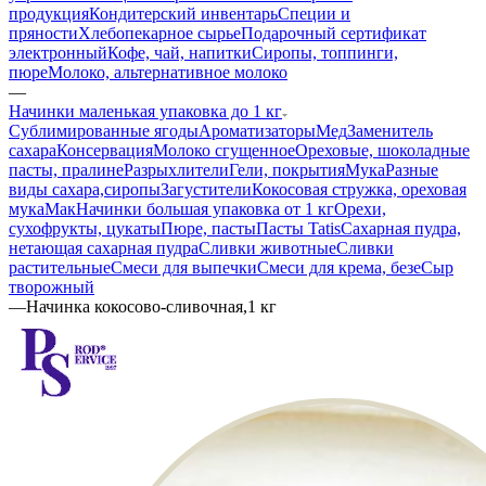
продукция
Кондитерский инвентарь
Специи и
пряности
Хлебопекарное сырье
Подарочный сертификат
электронный
Кофе, чай, напитки
Сиропы, топпинги,
пюре
Молоко, альтернативное молоко
—
Начинки маленькая упаковка до 1 кг
Сублимированные ягоды
Ароматизаторы
Мед
Заменитель
сахара
Консервация
Молоко сгущенное
Ореховые, шоколадные
пасты, пралине
Разрыхлители
Гели, покрытия
Мука
Разные
виды сахара,сиропы
Загустители
Кокосовая стружка, ореховая
мука
Мак
Начинки большая упаковка от 1 кг
Орехи,
сухофрукты, цукаты
Пюре, пасты
Пасты Tatis
Сахарная пудра,
нетающая сахарная пудра
Сливки животные
Сливки
растительные
Смеси для выпечки
Смеси для крема, безе
Сыр
творожный
—
Начинка кокосово-сливочная,1 кг