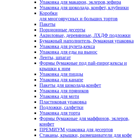
Упаковка для макарон, эклеров,зефира
Упаковка для шоколада, конфет, клубники
Коробки
для многоярусных и больших тортов
Пакеты
Порционные десерты
Акриловые, деревянные, ЛХДФ подложки
Бумажный наполнитель, бумажная упаковка
Упаковка для рулета,кекса
Упаковка для еды на вынос
Ленты, шпагат
Формы бумажные под пай-пирог,кексы и
крышки к ним
Упаковка для пиццы
Упаковка для канапе
Пакеты для шоколада,конфет
Упаковка для пряников
Упаковка для моти
Пластиковая упаковка
Подложки, салфетки
Упаковка для торта
Формы бумажные для маффинов, эклеров,
конфет
ПРЕМИУМ упаковка для десертов
Стаканы, крышки, размешиватели для кофе