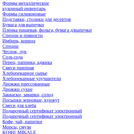
Формы металлические
кухонный инвентарь
Формы силиконовые
Подставки, столики для десертов
Бумага для выпечки
Пленка пищевая, фольга, бумага д/выпечки
Специи и пряности
Имбирь, корица
Специи
Чеснок, лук
Соль,сода
Перец, паприка, аджика
Смеси приправ
Хлебопекарное сырье
Хлебопекарные улучшители
Дрожжи прессованные
Дрожжи сухие
Закваски, заварки, солод
Посыпки зерновые, кунжут
Смеси для хлеба
Подарочный сертификат электронный
Подарочный сертификат электронный
Кофе, чай, напитки
Морсы, смузи
КОФЕ MIKALE