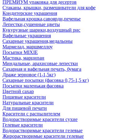
ПРЕМИУМ упаковка для десертов
Стаканы, крышки, размешиватели для кофе
Кондитерские украшения
Вафельная крошка,савоярди,печенье
Лепестки,сушенные цветы
Кукурузные шарики,воздушный рис
Вафельные украшения
Сахарные украшения,медальоны
Мармелад, маршмеллоу
Посыпки MIXIE
Мастика, марципан
Миндальные, арахисовые лепестки
Сахарная и вафельная печать, бумага
Драже зерновое (1-1,5кг)
Сахарные посыпки (фасовка 0,75-1,5 кг)
Посыпки маленькая фасовка
Цветной сахар
Пищевые красители
Натуральные красители
Для пищевой печати
Красители с распылителем
Водорастворимые красители сухие
Гелевые красители
Водорастворимые красители гелевые
Жирорастворимые красители гелевые