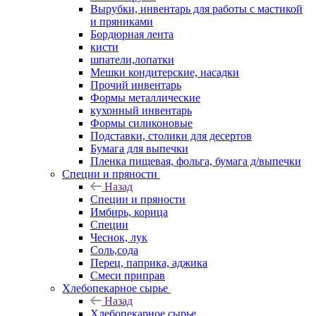
Вырубки, инвентарь для работы с мастикой
и пряниками
Бордюрная лента
кисти
шпатели,лопатки
Мешки кондитерские, насадки
Прочий инвентарь
Формы металлические
кухонный инвентарь
Формы силиконовые
Подставки, столики для десертов
Бумага для выпечки
Пленка пищевая, фольга, бумага д/выпечки
Специи и пряности
Назад
Специи и пряности
Имбирь, корица
Специи
Чеснок, лук
Соль,сода
Перец, паприка, аджика
Смеси приправ
Хлебопекарное сырье
Назад
Хлебопекарное сырье