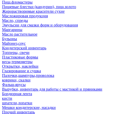
Пищ.фломастеры
Пищевые блестки (кандурин), пищ.золото
Жирорастворимые красители сухие
Масложировая продукция
Масло, спреды
Эмульсии для смазки форм и оборудования
Маргарины
Масло растительное
Бульоны
Майонез,соус
Кондитерский инвентарь
Топперы, свечи
Пластиковые формы
весы,термометры
Открытки, наклейки
Глазирование и сушка
Палочки,шампуры,проволока
коврики, скалки
Фальш-ярусы
Вырубки, инвентарь для работы с мастикой и пряниками
Бордюрная лента
кисти
шпатели,лопатки
Мешки кондитерские, насадки
Прочий инвентарь