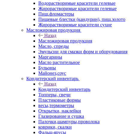
Водорастворимые красители гелевые
Жирорастворимые красители гелевые
Пищ.фломастеры
Пищевые блестки (кандурин), пищ.золото
Жирорастворимые красители сухие
Масложировая продукция
Назад
Масложировая продукция
Масло, спреды
Эмульсии для смазки форм и оборудования
Маргарины
Масло растительное
Бульоны
Майонез,соус
Кондитерский инвентарь
Назад
Кондитерский инвентарь
Топперы, свечи
Пластиковые формы
весы,термометры
Открытки, наклейки
Глазирование и сушка
Палочки,шампуры,проволока
коврики, скалки
Фальш-ярусы