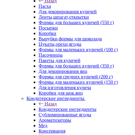
Назад
Пасха
Для декорирования куличей
Ленты,шпагат,открытки
Формы для больших куличей (550 г)
Посыпки
Коробки
Вырубки,формы для шоколада
Цукаты,орехи,ягоды
Формы для маленьких куличей (100 г)
Пасочницы
Пакеты для куличей
Формы для больших куличей (350 г)
Для декорирования яиц
Формы для средних куличей (200 г)
Формы для маленьких куличей (150 г)
Для изготовления кулича
Коробки для шок.яиц
Кондитерские ингредиенты
Назад
Кондитерские ингредиенты
Сублимированные ягоды
Ароматизаторы
Мед
Консервация