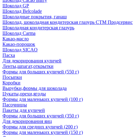
Шоколад Cacao Barry
Шоколад GP
Шоколад Belcolade
Шоколадные покрытия, ганаш
Шоколад, шоколадная кондитерская глазурь СТМ Продсервис
Шоколадная кондитерская глазурь
Шоколад Carma
Какао-масло
Какао-порошок
Шоколад SICAO
Пасха
Для декорирования куличей
Ленты,шпагат,открытки
Формы для больших куличей (550 г)
Посыпки
Коробки
Вырубки,формы для шоколада
Цукаты,орехи,ягоды
Формы для маленьких куличей (100 г)
Пасочницы
Пакеты для куличей
Формы для больших куличей (350 г)
Для декорирования яиц
Формы для средних куличей (200 г)
Формы для маленьких куличей (150 г)