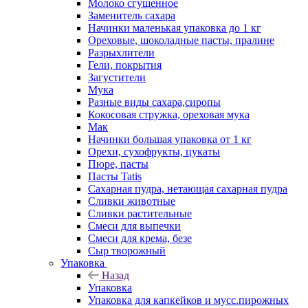
Молоко сгущенное
Заменитель сахара
Начинки маленькая упаковка до 1 кг
Ореховые, шоколадные пасты, пралине
Разрыхлители
Гели, покрытия
Загустители
Мука
Разные виды сахара,сиропы
Кокосовая стружка, ореховая мука
Мак
Начинки большая упаковка от 1 кг
Орехи, сухофрукты, цукаты
Пюре, пасты
Пасты Tatis
Сахарная пудра, нетающая сахарная пудра
Сливки животные
Сливки растительные
Смеси для выпечки
Смеси для крема, безе
Сыр творожный
Упаковка
Назад
Упаковка
Упаковка для капкейков и мусс.пирожных