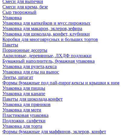
Смеси для выпечки
Смеси для крема, безе
Сыр творожный
Упаковка
Упаковка для капкейков и мусс.пирожных
Упаковка для макарон, эклеров,зефира
Упаковка для шоколада, конфет, клубники
Коробки для многоярусных и больших тортов
Пакеты
Порционные десерты
Акриловые, деревянные, ЛХДФ подложки
Бумажный наполнитель, бумажная упаковка
Упаковка для рулета,кекса
Упаковка для еды на вынос
Ленты, шпагат
Формы бумажные под пай-пирог,кексы и крышки к ним
Упаковка для пиццы
Упаковка для канапе
Пакеты для шоколада,конфет
Упаковка для пряников
Упаковка для моти
Пластиковая упаковка
Подложки, салфетки
Упаковка для торта
Формы бумажные для маффинов, эклеров, конфет