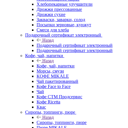
Хлебопекарные улучшители
Дрожжи прессованные
Дрожжи сухие
Закваски, заварки, солод
Посыпки зерновые, кунжут
Смеси для хлеба
Подарочный сертификат электронный
Назад
Подарочный сертификат электронный
Подарочный сертификат электронный
Кофе, чай, напитки
Назад
Кофе, чай, напитки
Морсы, смузи
КОФЕ MIKALE
Чай пакетированный
Кофе Face to Face
Чай
Кофе СТМ Продсервис
Кофе Ricetta
Квас
Сиропы, топпинги, пюре
Назад
Сиропы, топпинги, пюре
Пюре MIKALE