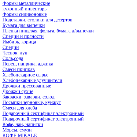
Формы металлические
кухонный инвентарь
Формы силиконовые
Подставки, столики для десертов
Бумага для выпечки
Пленка пищевая, фольга, бумага д/выпечки
Специи и пряности
Имбирь, корица
Специи
Чеснок, лук
Соль,сода
Перец, паприка, аджика
Смеси приправ
Хлебопекарное сырье
Хлебопекарные улучшители
Дрожжи прессованные
Дрожжи сухие
Закваски, заварки, солод
Посыпки зерновые, кунжут
Смеси для хлеба
Подарочный сертификат электронный
Подарочный сертификат электронный
Кофе, чай, напитки
Морсы, смузи
КОФЕ MIKALE