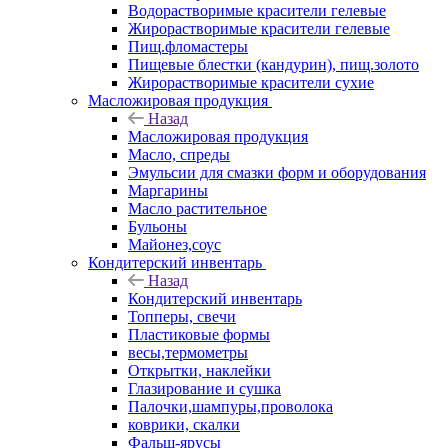
Водорастворимые красители гелевые
Жирорастворимые красители гелевые
Пищ.фломастеры
Пищевые блестки (кандурин), пищ.золото
Жирорастворимые красители сухие
Масложировая продукция
Назад
Масложировая продукция
Масло, спреды
Эмульсии для смазки форм и оборудования
Маргарины
Масло растительное
Бульоны
Майонез,соус
Кондитерский инвентарь
Назад
Кондитерский инвентарь
Топперы, свечи
Пластиковые формы
весы,термометры
Открытки, наклейки
Глазирование и сушка
Палочки,шампуры,проволока
коврики, скалки
Фальш-ярусы