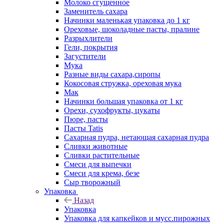
Молоко сгущенное
Заменитель сахара
Начинки маленькая упаковка до 1 кг
Ореховые, шоколадные пасты, пралине
Разрыхлители
Гели, покрытия
Загустители
Мука
Разные виды сахара,сиропы
Кокосовая стружка, ореховая мука
Мак
Начинки большая упаковка от 1 кг
Орехи, сухофрукты, цукаты
Пюре, пасты
Пасты Tatis
Сахарная пудра, нетающая сахарная пудра
Сливки животные
Сливки растительные
Смеси для выпечки
Смеси для крема, безе
Сыр творожный
Упаковка
Назад
Упаковка
Упаковка для капкейков и мусс.пирожных