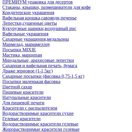
ПРЕМИУМ упаковка для десертов
Стаканы, крышки, размешиватели для кофе
Кондитерские украшения
Вафельная крошка,савоярди,печенье
Лепестки,сушенные цветы
Кукурузные шарики,воздушный рис
Вафельные украшения
Сахарные украшения,медальоны
Мармелад, маршмеллоу
Посыпки MIXIE
Мастика, марципан
Миндальные, арахисовые лепестки
Сахарная и вафельная печать, бумага
Драже зерновое (1-1,5кг)
Сахарные посыпки (фасовка 0,75-1,5 кг)
Посыпки маленькая фасовка
Цветной сахар
Пищевые красители
Натуральные красители
Для пищевой печати
Красители с распылителем
Водорастворимые красители сухие
Гелевые красители
Водорастворимые красители гелевые
Жирорастворимые красители гелевые