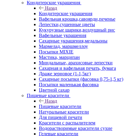
Кондитерские украшения
Назад
Кондитерские украшения
Вафельная крошка,савоярди,печенье
Лепестки,сушенные цветы
Кукурузные шарики,воздушный рис
Вафельные украшения
Сахарные украшения,медальоны
Мармелад, маршмеллоу
Посыпки MIXIE
Мастика, марципан
Миндальные, арахисовые лепестки
Сахарная и вафельная печать, бумага
Драже зерновое (1-1,5кг)
Сахарные посыпки (фасовка 0,75-1,5 кг)
Посыпки маленькая фасовка
Цветной сахар
Пищевые красители
Назад
Пищевые красители
Натуральные красители
Для пищевой печати
Красители с распылителем
Водорастворимые красители сухие
Гелевые красители