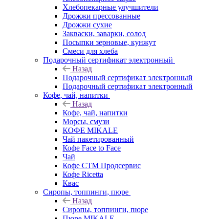
Хлебопекарные улучшители
Дрожжи прессованные
Дрожжи сухие
Закваски, заварки, солод
Посыпки зерновые, кунжут
Смеси для хлеба
Подарочный сертификат электронный
Назад
Подарочный сертификат электронный
Подарочный сертификат электронный
Кофе, чай, напитки
Назад
Кофе, чай, напитки
Морсы, смузи
КОФЕ MIKALE
Чай пакетированный
Кофе Face to Face
Чай
Кофе СТМ Продсервис
Кофе Ricetta
Квас
Сиропы, топпинги, пюре
Назад
Сиропы, топпинги, пюре
Пюре MIKALE