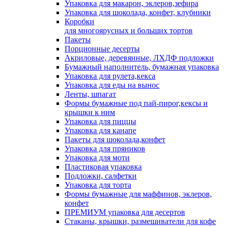
Упаковка для макарон, эклеров,зефира
Упаковка для шоколада, конфет, клубники
Коробки
для многоярусных и больших тортов
Пакеты
Порционные десерты
Акриловые, деревянные, ЛХДФ подложки
Бумажный наполнитель, бумажная упаковка
Упаковка для рулета,кекса
Упаковка для еды на вынос
Ленты, шпагат
Формы бумажные под пай-пирог,кексы и
крышки к ним
Упаковка для пиццы
Упаковка для канапе
Пакеты для шоколада,конфет
Упаковка для пряников
Упаковка для моти
Пластиковая упаковка
Подложки, салфетки
Упаковка для торта
Формы бумажные для маффинов, эклеров,
конфет
ПРЕМИУМ упаковка для десертов
Стаканы, крышки, размешиватели для кофе