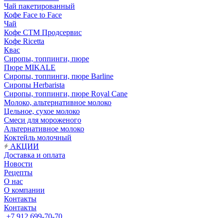
Чай пакетированный
Кофе Face to Face
Чай
Кофе СТМ Продсервис
Кофе Ricetta
Квас
Сиропы, топпинги, пюре
Пюре MIKALE
Сиропы, топпинги, пюре Barline
Сиропы Herbarista
Сиропы, топпинги, пюре Royal Cane
Молоко, альтернативное молоко
Цельное, сухое молоко
Смеси для мороженого
Альтернативное молоко
Коктейль молочный
АКЦИИ
Доставка и оплата
Новости
Рецепты
О нас
О компании
Контакты
Контакты
+7 912 699-70-70