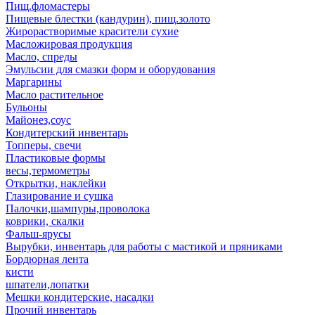
Пищ.фломастеры
Пищевые блестки (кандурин), пищ.золото
Жирорастворимые красители сухие
Масложировая продукция
Масло, спреды
Эмульсии для смазки форм и оборудования
Маргарины
Масло растительное
Бульоны
Майонез,соус
Кондитерский инвентарь
Топперы, свечи
Пластиковые формы
весы,термометры
Открытки, наклейки
Глазирование и сушка
Палочки,шампуры,проволока
коврики, скалки
Фальш-ярусы
Вырубки, инвентарь для работы с мастикой и пряниками
Бордюрная лента
кисти
шпатели,лопатки
Мешки кондитерские, насадки
Прочий инвентарь