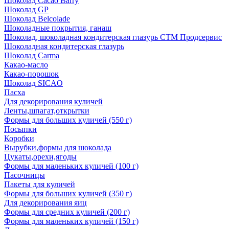
Шоколад Cacao Barry
Шоколад GP
Шоколад Belcolade
Шоколадные покрытия, ганаш
Шоколад, шоколадная кондитерская глазурь СТМ Продсервис
Шоколадная кондитерская глазурь
Шоколад Carma
Какао-масло
Какао-порошок
Шоколад SICAO
Пасха
Для декорирования куличей
Ленты,шпагат,открытки
Формы для больших куличей (550 г)
Посыпки
Коробки
Вырубки,формы для шоколада
Цукаты,орехи,ягоды
Формы для маленьких куличей (100 г)
Пасочницы
Пакеты для куличей
Формы для больших куличей (350 г)
Для декорирования яиц
Формы для средних куличей (200 г)
Формы для маленьких куличей (150 г)