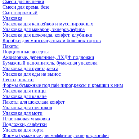
Смеси для выпечки
Смеси для крема, безе
Сыр творожный
Упаковка
Упаковка для капкейков и мусс.пирожных
Упаковка для макарон, эклеров,зефира
Упаковка для шоколада, конфет, клубники
Коробки для многоярусных и больших тортов
Пакеты
Порционные десерты
Акриловые, деревянные, ЛХДФ подложки
Бумажный наполнитель, бумажная упаковка
Упаковка для рулета,кекса
Упаковка для еды на вынос
Ленты, шпагат
Формы бумажные под пай-пирог,кексы и крышки к ним
Упаковка для пиццы
Упаковка для канапе
Пакеты для шоколада,конфет
Упаковка для пряников
Упаковка для моти
Пластиковая упаковка
Подложки, салфетки
Упаковка для торта
Формы бумажные для маффинов, эклеров, конфет