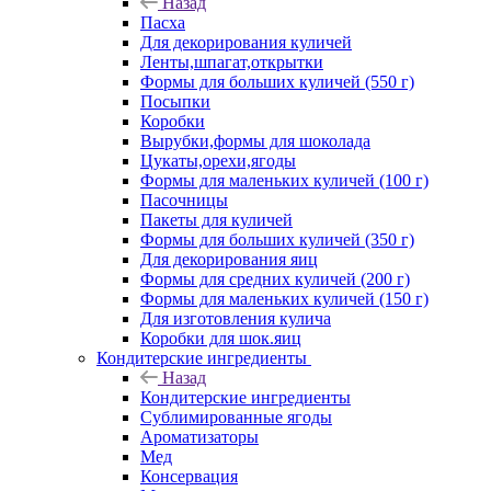
Назад
Пасха
Для декорирования куличей
Ленты,шпагат,открытки
Формы для больших куличей (550 г)
Посыпки
Коробки
Вырубки,формы для шоколада
Цукаты,орехи,ягоды
Формы для маленьких куличей (100 г)
Пасочницы
Пакеты для куличей
Формы для больших куличей (350 г)
Для декорирования яиц
Формы для средних куличей (200 г)
Формы для маленьких куличей (150 г)
Для изготовления кулича
Коробки для шок.яиц
Кондитерские ингредиенты
Назад
Кондитерские ингредиенты
Сублимированные ягоды
Ароматизаторы
Мед
Консервация