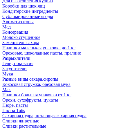
Для изготовления кулича
Коробки для шок.яиц
Кондитерские ингредиенты
Сублимированные ягоды
Ароматизаторы
Мед
Консервация
Молоко сгущенное
Заменитель сахара
Начинки маленькая упаковка до 1 кг
Ореховые, шоколадные пасты, пралине
Разрыхлители
Гели, покрытия
Загустители
Мука
Разные виды сахара,сиропы
Кокосовая стружка, ореховая мука
Мак
Начинки большая упаковка от 1 кг
Орехи, сухофрукты, цукаты
Пюре, пасты
Пасты Tatis
Сахарная пудра, нетающая сахарная пудра
Сливки животные
Сливки растительные