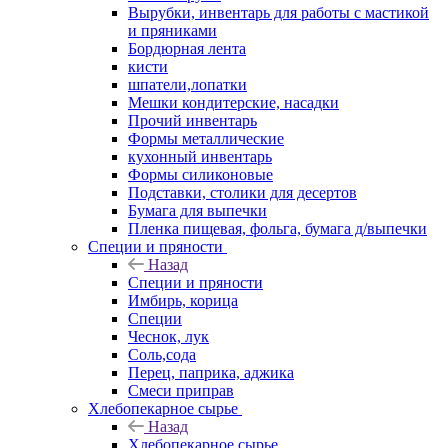
Вырубки, инвентарь для работы с мастикой
и пряниками
Бордюрная лента
кисти
шпатели,лопатки
Мешки кондитерские, насадки
Прочий инвентарь
Формы металлические
кухонный инвентарь
Формы силиконовые
Подставки, столики для десертов
Бумага для выпечки
Пленка пищевая, фольга, бумага д/выпечки
Специи и пряности
Назад
Специи и пряности
Имбирь, корица
Специи
Чеснок, лук
Соль,сода
Перец, паприка, аджика
Смеси приправ
Хлебопекарное сырье
Назад
Хлебопекарное сырье