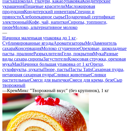
Пасха
Шоколад, глазури, какао
Упаковка
Кондитерские
украшения
Пищевые красители
Масложировая
продукция
Кондитерский инвентарь
Специи и
пряности
Хлебопекарное сырье
Подарочный сертификат
электронный
Кофе, чай, напитки
Сиропы, топпинги,
пюре
Молоко, альтернативное молоко
—
Начинки маленькая упаковка до 1 кг
Сублимированные ягоды
Ароматизаторы
Мед
Заменитель
сахара
Консервация
Молоко сгущенное
Ореховые, шоколадные
пасты, пралине
Разрыхлители
Гели, покрытия
Мука
Разные
виды сахара,сиропы
Загустители
Кокосовая стружка, ореховая
мука
Мак
Начинки большая упаковка от 1 кг
Орехи,
сухофрукты, цукаты
Пюре, пасты
Пасты Tatis
Сахарная пудра,
нетающая сахарная пудра
Сливки животные
Сливки
растительные
Смеси для выпечки
Смеси для крема, безе
Сыр
творожный
—
КремМикс "Творожный вкус" (без крупинок), 1 кг