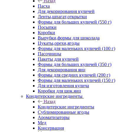
Назад
Пасха
Для декорирования куличей
Ленты,шпагат,открытки
Формы для больших куличей (550 г)
Посыпки
Коробки
Вырубки,формы для шоколада
Цукаты,орехи,ягоды
Формы для маленьких куличей (100 г)
Пасочницы
Пакеты для куличей
Формы для больших куличей (350 г)
Для декорирования яиц
Формы для средних куличей (200 г)
Формы для маленьких куличей (150 г)
Для изготовления кулича
Коробки для шок.яиц
Кондитерские ингредиенты
Назад
Кондитерские ингредиенты
Сублимированные ягоды
Ароматизаторы
Мед
Консервация