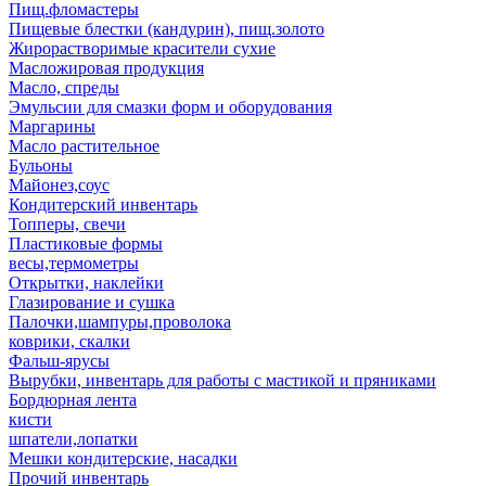
Пищ.фломастеры
Пищевые блестки (кандурин), пищ.золото
Жирорастворимые красители сухие
Масложировая продукция
Масло, спреды
Эмульсии для смазки форм и оборудования
Маргарины
Масло растительное
Бульоны
Майонез,соус
Кондитерский инвентарь
Топперы, свечи
Пластиковые формы
весы,термометры
Открытки, наклейки
Глазирование и сушка
Палочки,шампуры,проволока
коврики, скалки
Фальш-ярусы
Вырубки, инвентарь для работы с мастикой и пряниками
Бордюрная лента
кисти
шпатели,лопатки
Мешки кондитерские, насадки
Прочий инвентарь