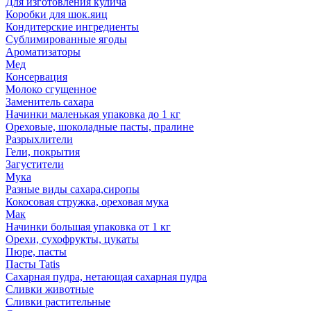
Для изготовления кулича
Коробки для шок.яиц
Кондитерские ингредиенты
Сублимированные ягоды
Ароматизаторы
Мед
Консервация
Молоко сгущенное
Заменитель сахара
Начинки маленькая упаковка до 1 кг
Ореховые, шоколадные пасты, пралине
Разрыхлители
Гели, покрытия
Загустители
Мука
Разные виды сахара,сиропы
Кокосовая стружка, ореховая мука
Мак
Начинки большая упаковка от 1 кг
Орехи, сухофрукты, цукаты
Пюре, пасты
Пасты Tatis
Сахарная пудра, нетающая сахарная пудра
Сливки животные
Сливки растительные