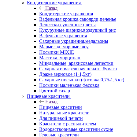
Кондитерские украшения
Назад
Кондитерские украшения
Вафельная крошка,савоярди,печенье
Лепестки,сушенные цветы
Кукурузные шарики,воздушный рис
Вафельные украшения
Сахарные украшения,медальоны
Мармелад, маршмеллоу
Посыпки MIXIE
Мастика, марципан
Миндальные, арахисовые лепестки
Сахарная и вафельная печать, бумага
Драже зерновое (1-1,5кг)
Сахарные посыпки (фасовка 0,75-1,5 кг)
Посыпки маленькая фасовка
Цветной сахар
Пищевые красители
Назад
Пищевые красители
Натуральные красители
Для пищевой печати
Красители с распылителем
Водорастворимые красители сухие
Гелевые красители