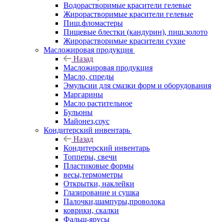
Водорастворимые красители гелевые
Жирорастворимые красители гелевые
Пищ.фломастеры
Пищевые блестки (кандурин), пищ.золото
Жирорастворимые красители сухие
Масложировая продукция
Назад
Масложировая продукция
Масло, спреды
Эмульсии для смазки форм и оборудования
Маргарины
Масло растительное
Бульоны
Майонез,соус
Кондитерский инвентарь
Назад
Кондитерский инвентарь
Топперы, свечи
Пластиковые формы
весы,термометры
Открытки, наклейки
Глазирование и сушка
Палочки,шампуры,проволока
коврики, скалки
Фальш-ярусы