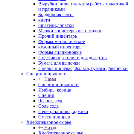
Вырубки, инвентарь для работы с мастикой
и пряниками
Бордюрная лента
кисти
шпатели,лопатки
Мешки кондитерские, насадки
Прочий инвентарь
Формы металлические
кухонный инвентарь
Формы силиконовые
Подставки, столики для десертов
Бумага для выпечки
Пленка пищевая, фольга, бумага д/выпечки
Специи и пряности
Назад
Специи и пряности
Имбирь, корица
Специи
Чеснок, лук
Соль,сода
Перец, паприка, аджика
Смеси приправ
Хлебопекарное сырье
Назад
Хлебопекарное сырье