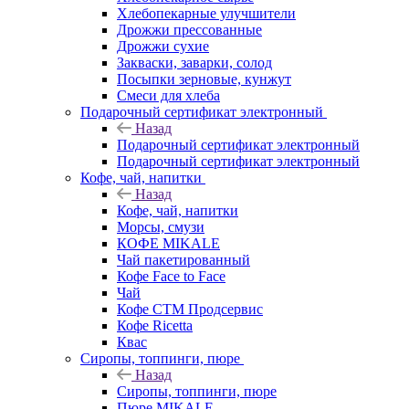
Хлебопекарные улучшители
Дрожжи прессованные
Дрожжи сухие
Закваски, заварки, солод
Посыпки зерновые, кунжут
Смеси для хлеба
Подарочный сертификат электронный
Назад
Подарочный сертификат электронный
Подарочный сертификат электронный
Кофе, чай, напитки
Назад
Кофе, чай, напитки
Морсы, смузи
КОФЕ MIKALE
Чай пакетированный
Кофе Face to Face
Чай
Кофе СТМ Продсервис
Кофе Ricetta
Квас
Сиропы, топпинги, пюре
Назад
Сиропы, топпинги, пюре
Пюре MIKALE