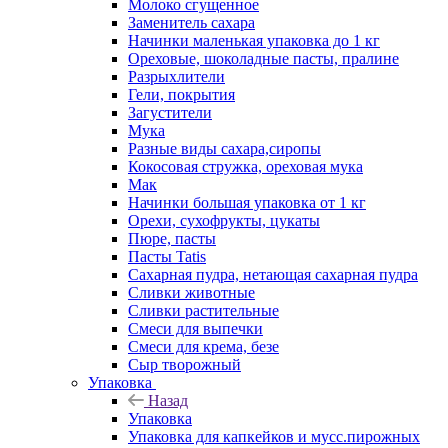
Молоко сгущенное
Заменитель сахара
Начинки маленькая упаковка до 1 кг
Ореховые, шоколадные пасты, пралине
Разрыхлители
Гели, покрытия
Загустители
Мука
Разные виды сахара,сиропы
Кокосовая стружка, ореховая мука
Мак
Начинки большая упаковка от 1 кг
Орехи, сухофрукты, цукаты
Пюре, пасты
Пасты Tatis
Сахарная пудра, нетающая сахарная пудра
Сливки животные
Сливки растительные
Смеси для выпечки
Смеси для крема, безе
Сыр творожный
Упаковка
Назад
Упаковка
Упаковка для капкейков и мусс.пирожных