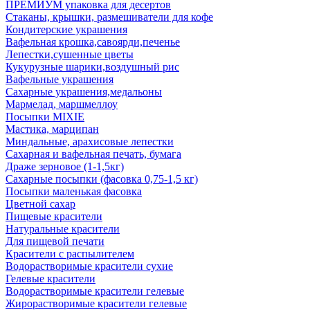
ПРЕМИУМ упаковка для десертов
Стаканы, крышки, размешиватели для кофе
Кондитерские украшения
Вафельная крошка,савоярди,печенье
Лепестки,сушенные цветы
Кукурузные шарики,воздушный рис
Вафельные украшения
Сахарные украшения,медальоны
Мармелад, маршмеллоу
Посыпки MIXIE
Мастика, марципан
Миндальные, арахисовые лепестки
Сахарная и вафельная печать, бумага
Драже зерновое (1-1,5кг)
Сахарные посыпки (фасовка 0,75-1,5 кг)
Посыпки маленькая фасовка
Цветной сахар
Пищевые красители
Натуральные красители
Для пищевой печати
Красители с распылителем
Водорастворимые красители сухие
Гелевые красители
Водорастворимые красители гелевые
Жирорастворимые красители гелевые