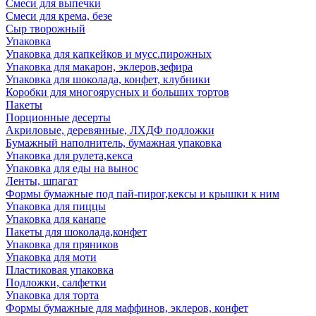
Смеси для выпечки
Смеси для крема, безе
Сыр творожный
Упаковка
Упаковка для капкейков и мусс.пирожных
Упаковка для макарон, эклеров,зефира
Упаковка для шоколада, конфет, клубники
Коробки для многоярусных и больших тортов
Пакеты
Порционные десерты
Акриловые, деревянные, ЛХДФ подложки
Бумажный наполнитель, бумажная упаковка
Упаковка для рулета,кекса
Упаковка для еды на вынос
Ленты, шпагат
Формы бумажные под пай-пирог,кексы и крышки к ним
Упаковка для пиццы
Упаковка для канапе
Пакеты для шоколада,конфет
Упаковка для пряников
Упаковка для моти
Пластиковая упаковка
Подложки, салфетки
Упаковка для торта
Формы бумажные для маффинов, эклеров, конфет