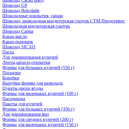
Шоколад Cacao Barry
Шоколад GP
Шоколад Belcolade
Шоколадные покрытия, ганаш
Шоколад, шоколадная кондитерская глазурь СТМ Продсервис
Шоколадная кондитерская глазурь
Шоколад Carma
Какао-масло
Какао-порошок
Шоколад SICAO
Пасха
Для декорирования куличей
Ленты,шпагат,открытки
Формы для больших куличей (550 г)
Посыпки
Коробки
Вырубки,формы для шоколада
Цукаты,орехи,ягоды
Формы для маленьких куличей (100 г)
Пасочницы
Пакеты для куличей
Формы для больших куличей (350 г)
Для декорирования яиц
Формы для средних куличей (200 г)
Формы для маленьких куличей (150 г)