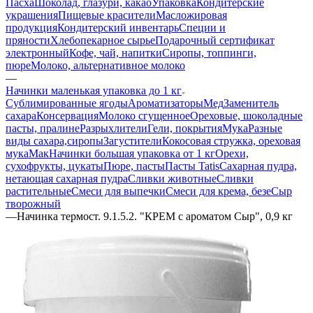
Пасха
Шоколад, глазури, какао
Упаковка
Кондитерские
украшения
Пищевые красители
Масложировая
продукция
Кондитерский инвентарь
Специи и
пряности
Хлебопекарное сырье
Подарочный сертификат
электронный
Кофе, чай, напитки
Сиропы, топпинги,
пюре
Молоко, альтернативное молоко
—
Начинки маленькая упаковка до 1 кг
Сублимированные ягоды
Ароматизаторы
Мед
Заменитель
сахара
Консервация
Молоко сгущенное
Ореховые, шоколадные
пасты, пралине
Разрыхлители
Гели, покрытия
Мука
Разные
виды сахара,сиропы
Загустители
Кокосовая стружка, ореховая
мука
Мак
Начинки большая упаковка от 1 кг
Орехи,
сухофрукты, цукаты
Пюре, пасты
Пасты Tatis
Сахарная пудра,
нетающая сахарная пудра
Сливки животные
Сливки
растительные
Смеси для выпечки
Смеси для крема, безе
Сыр
творожный
—
Начинка термост. 9.1.5.2. "КРЕМ с ароматом Сыр", 0,9 кг