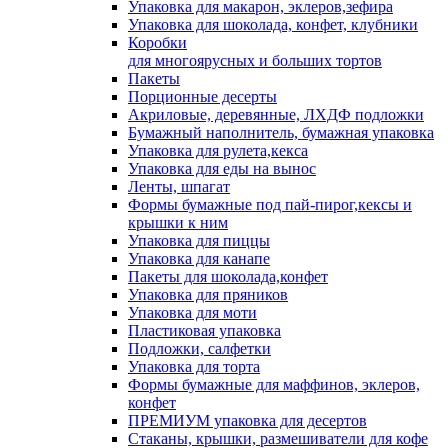
Упаковка для макарон, эклеров,зефира
Упаковка для шоколада, конфет, клубники
Коробки
для многоярусных и больших тортов
Пакеты
Порционные десерты
Акриловые, деревянные, ЛХДФ подложки
Бумажный наполнитель, бумажная упаковка
Упаковка для рулета,кекса
Упаковка для еды на вынос
Ленты, шпагат
Формы бумажные под пай-пирог,кексы и
крышки к ним
Упаковка для пиццы
Упаковка для канапе
Пакеты для шоколада,конфет
Упаковка для пряников
Упаковка для моти
Пластиковая упаковка
Подложки, салфетки
Упаковка для торта
Формы бумажные для маффинов, эклеров,
конфет
ПРЕМИУМ упаковка для десертов
Стаканы, крышки, размешиватели для кофе