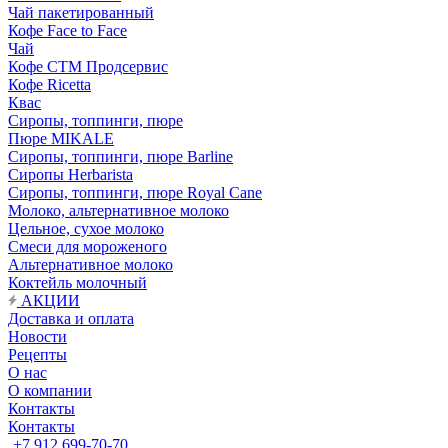
Чай пакетированный
Кофе Face to Face
Чай
Кофе СТМ Продсервис
Кофе Ricetta
Квас
Сиропы, топпинги, пюре
Пюре MIKALE
Сиропы, топпинги, пюре Barline
Сиропы Herbarista
Сиропы, топпинги, пюре Royal Cane
Молоко, альтернативное молоко
Цельное, сухое молоко
Смеси для мороженого
Альтернативное молоко
Коктейль молочный
АКЦИИ
Доставка и оплата
Новости
Рецепты
О нас
О компании
Контакты
Контакты
+7 912 699-70-70