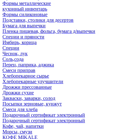
Формы металлические
кухонный инвентарь
Формы силиконовые
Подставки, столики для десертов
Бумага для выпечки
Пленка пищевая, фольга, бумага д/выпечки
Специи и пряности
Имбирь, корица
Специи
Чеснок, лук
Соль,сода
Перец, паприка, аджика
Смеси приправ
Хлебопекарное сырье
Хлебопекарные улучшители
Дрожжи прессованные
Дрожжи сухие
Закваски, заварки, солод
Посыпки зерновые, кунжут
Смеси для хлеба
Подарочный сертификат электронный
Подарочный сертификат электронный
Кофе, чай, напитки
Морсы, смузи
КОФЕ MIKALE