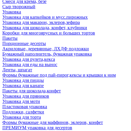
Смеси для крема, безе
Сыр творожный
Упаковка
Упаковка для капкейков и мусс.пирожных
Упаковка для макарон, эклеров,зефира
Упаковка для шоколада, конфет, клубники
Коробки для многоярусных и больших тортов
Пакеты
Порционные десерты
Акриловые, деревянные, ЛХДФ подложки
Бумажный наполнитель, бумажная упаковка
Упаковка для рулета,кекса
Упаковка для еды на вынос
Ленты, шпагат
Формы бумажные под пай-пирог,кексы и крышки к ним
Упаковка для пиццы
Упаковка для канапе
Пакеты для шоколада,конфет
Упаковка для пряников
Упаковка для моти
Пластиковая упаковка
Подложки, салфетки
Упаковка для торта
Формы бумажные для маффинов, эклеров, конфет
ПРЕМИУМ упаковка для десертов