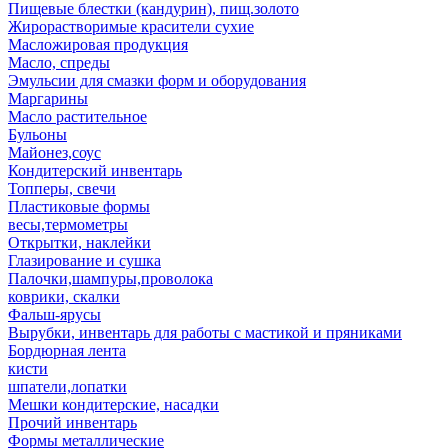
Пищевые блестки (кандурин), пищ.золото
Жирорастворимые красители сухие
Масложировая продукция
Масло, спреды
Эмульсии для смазки форм и оборудования
Маргарины
Масло растительное
Бульоны
Майонез,соус
Кондитерский инвентарь
Топперы, свечи
Пластиковые формы
весы,термометры
Открытки, наклейки
Глазирование и сушка
Палочки,шампуры,проволока
коврики, скалки
Фальш-ярусы
Вырубки, инвентарь для работы с мастикой и пряниками
Бордюрная лента
кисти
шпатели,лопатки
Мешки кондитерские, насадки
Прочий инвентарь
Формы металлические