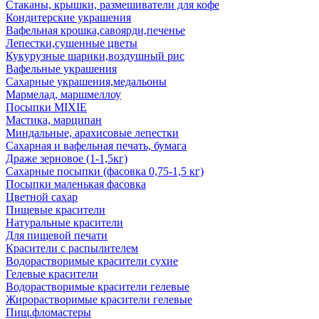
Стаканы, крышки, размешиватели для кофе
Кондитерские украшения
Вафельная крошка,савоярди,печенье
Лепестки,сушенные цветы
Кукурузные шарики,воздушный рис
Вафельные украшения
Сахарные украшения,медальоны
Мармелад, маршмеллоу
Посыпки MIXIE
Мастика, марципан
Миндальные, арахисовые лепестки
Сахарная и вафельная печать, бумага
Драже зерновое (1-1,5кг)
Сахарные посыпки (фасовка 0,75-1,5 кг)
Посыпки маленькая фасовка
Цветной сахар
Пищевые красители
Натуральные красители
Для пищевой печати
Красители с распылителем
Водорастворимые красители сухие
Гелевые красители
Водорастворимые красители гелевые
Жирорастворимые красители гелевые
Пищ.фломастеры