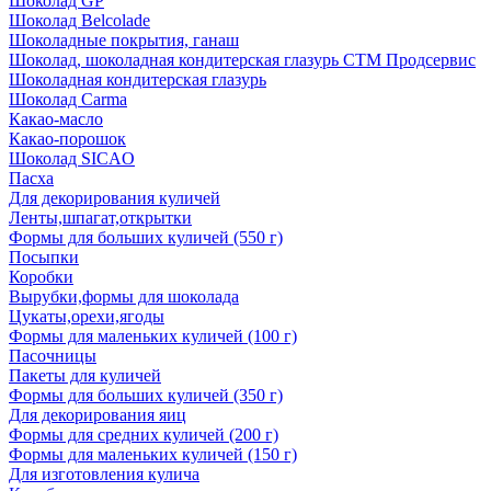
Шоколад GP
Шоколад Belcolade
Шоколадные покрытия, ганаш
Шоколад, шоколадная кондитерская глазурь СТМ Продсервис
Шоколадная кондитерская глазурь
Шоколад Carma
Какао-масло
Какао-порошок
Шоколад SICAO
Пасха
Для декорирования куличей
Ленты,шпагат,открытки
Формы для больших куличей (550 г)
Посыпки
Коробки
Вырубки,формы для шоколада
Цукаты,орехи,ягоды
Формы для маленьких куличей (100 г)
Пасочницы
Пакеты для куличей
Формы для больших куличей (350 г)
Для декорирования яиц
Формы для средних куличей (200 г)
Формы для маленьких куличей (150 г)
Для изготовления кулича