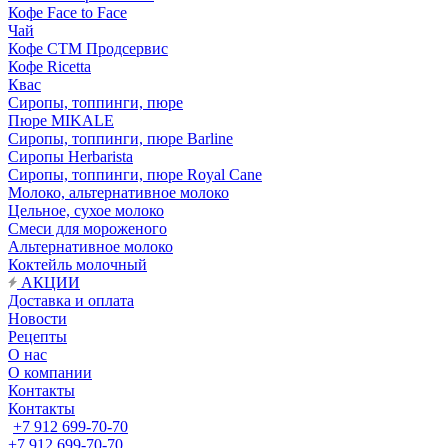
Кофе Face to Face
Чай
Кофе СТМ Продсервис
Кофе Ricetta
Квас
Сиропы, топпинги, пюре
Пюре MIKALE
Сиропы, топпинги, пюре Barline
Сиропы Herbarista
Сиропы, топпинги, пюре Royal Cane
Молоко, альтернативное молоко
Цельное, сухое молоко
Смеси для мороженого
Альтернативное молоко
Коктейль молочный
АКЦИИ
Доставка и оплата
Новости
Рецепты
О нас
О компании
Контакты
Контакты
+7 912 699-70-70
+7 912 699-70-70