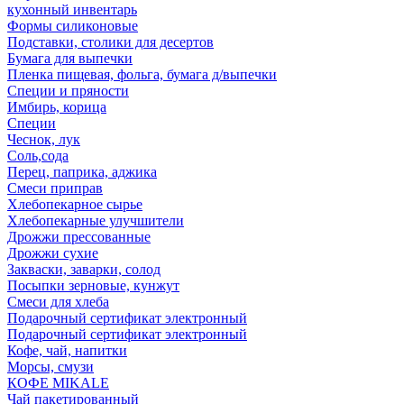
кухонный инвентарь
Формы силиконовые
Подставки, столики для десертов
Бумага для выпечки
Пленка пищевая, фольга, бумага д/выпечки
Специи и пряности
Имбирь, корица
Специи
Чеснок, лук
Соль,сода
Перец, паприка, аджика
Смеси приправ
Хлебопекарное сырье
Хлебопекарные улучшители
Дрожжи прессованные
Дрожжи сухие
Закваски, заварки, солод
Посыпки зерновые, кунжут
Смеси для хлеба
Подарочный сертификат электронный
Подарочный сертификат электронный
Кофе, чай, напитки
Морсы, смузи
КОФЕ MIKALE
Чай пакетированный