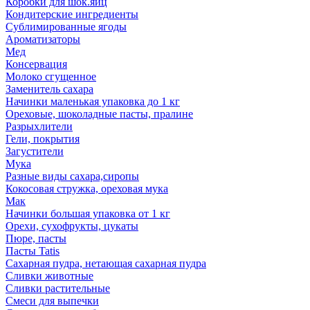
Коробки для шок.яиц
Кондитерские ингредиенты
Сублимированные ягоды
Ароматизаторы
Мед
Консервация
Молоко сгущенное
Заменитель сахара
Начинки маленькая упаковка до 1 кг
Ореховые, шоколадные пасты, пралине
Разрыхлители
Гели, покрытия
Загустители
Мука
Разные виды сахара,сиропы
Кокосовая стружка, ореховая мука
Мак
Начинки большая упаковка от 1 кг
Орехи, сухофрукты, цукаты
Пюре, пасты
Пасты Tatis
Сахарная пудра, нетающая сахарная пудра
Сливки животные
Сливки растительные
Смеси для выпечки