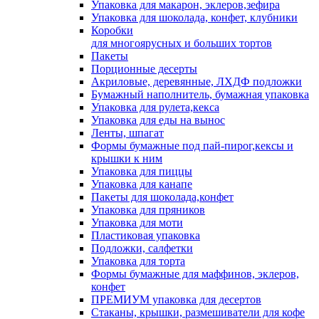
Упаковка для макарон, эклеров,зефира
Упаковка для шоколада, конфет, клубники
Коробки
для многоярусных и больших тортов
Пакеты
Порционные десерты
Акриловые, деревянные, ЛХДФ подложки
Бумажный наполнитель, бумажная упаковка
Упаковка для рулета,кекса
Упаковка для еды на вынос
Ленты, шпагат
Формы бумажные под пай-пирог,кексы и
крышки к ним
Упаковка для пиццы
Упаковка для канапе
Пакеты для шоколада,конфет
Упаковка для пряников
Упаковка для моти
Пластиковая упаковка
Подложки, салфетки
Упаковка для торта
Формы бумажные для маффинов, эклеров,
конфет
ПРЕМИУМ упаковка для десертов
Стаканы, крышки, размешиватели для кофе