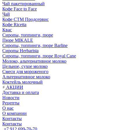
Чай пакетированный
Кофе Face to Face
Чай
Кофе СТМ Продсервис
Кофе Ricetta
Квас
Сиропы, топпинги, пюре
Пюре MIKALE
Сиропы, топпинги, пюре Barline
Сиропы Herbarista
Сиропы, топпинги, пюре Royal Cane
Молоко, альтернативное молоко
Цельное, сухое молоко
Смеси для мороженого
Альтернативное молоко
Коктейль молочный
АКЦИИ
Доставка и оплата
Новости
Рецепты
О нас
О компании
Контакты
Контакты
+7 912 699-70-70