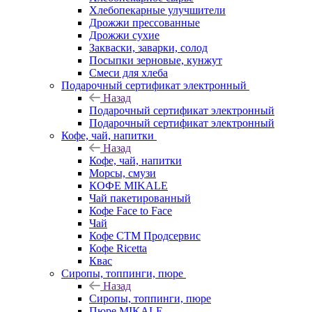
Хлебопекарные улучшители
Дрожжи прессованные
Дрожжи сухие
Закваски, заварки, солод
Посыпки зерновые, кунжут
Смеси для хлеба
Подарочный сертификат электронный
Назад
Подарочный сертификат электронный
Подарочный сертификат электронный
Кофе, чай, напитки
Назад
Кофе, чай, напитки
Морсы, смузи
КОФЕ MIKALE
Чай пакетированный
Кофе Face to Face
Чай
Кофе СТМ Продсервис
Кофе Ricetta
Квас
Сиропы, топпинги, пюре
Назад
Сиропы, топпинги, пюре
Пюре MIKALE