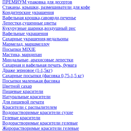
ПРЕМИУМ упаковка для десертов
Стаканы, крышки, размешиватели для кофе
Кондитерские украшения
Вафельная крошка,савоярди,печенье
Лепестки,сушенные цветы
Кукурузные шарики,воздушный рис
Вафельные украшения
Сахарные украшения,медальоны
Мармелад, маршмеллоу
Посыпки MIXIE
Мастика, марципан
Миндальные, арахисовые лепестки
Сахарная и вафельная печать, бумага
Драже зерновое (1-1,5кг)
Сахарные посыпки (фасовка 0,75-1,5 кг)
Посыпки маленькая фасовка
Цветной сахар
Пищевые красители
Натуральные красители
Для пищевой печати
Красители с распылителем
Водорастворимые красители сухие
Гелевые красители
Водорастворимые красители гелевые
Жирорастворимые красители гелевые