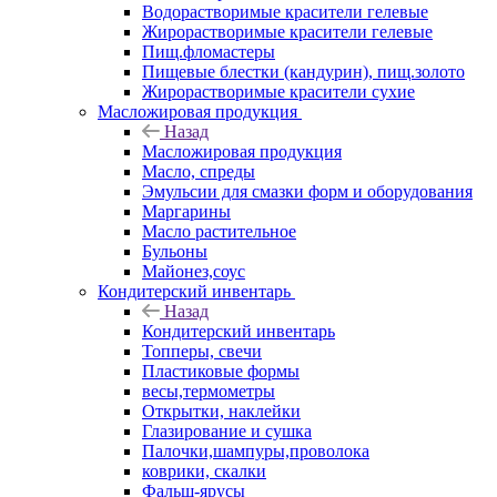
Водорастворимые красители гелевые
Жирорастворимые красители гелевые
Пищ.фломастеры
Пищевые блестки (кандурин), пищ.золото
Жирорастворимые красители сухие
Масложировая продукция
Назад
Масложировая продукция
Масло, спреды
Эмульсии для смазки форм и оборудования
Маргарины
Масло растительное
Бульоны
Майонез,соус
Кондитерский инвентарь
Назад
Кондитерский инвентарь
Топперы, свечи
Пластиковые формы
весы,термометры
Открытки, наклейки
Глазирование и сушка
Палочки,шампуры,проволока
коврики, скалки
Фальш-ярусы