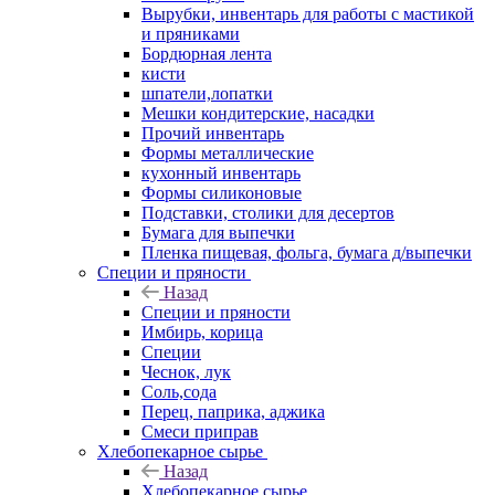
Вырубки, инвентарь для работы с мастикой
и пряниками
Бордюрная лента
кисти
шпатели,лопатки
Мешки кондитерские, насадки
Прочий инвентарь
Формы металлические
кухонный инвентарь
Формы силиконовые
Подставки, столики для десертов
Бумага для выпечки
Пленка пищевая, фольга, бумага д/выпечки
Специи и пряности
Назад
Специи и пряности
Имбирь, корица
Специи
Чеснок, лук
Соль,сода
Перец, паприка, аджика
Смеси приправ
Хлебопекарное сырье
Назад
Хлебопекарное сырье