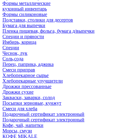
Формы металлические
кухонный инвентарь
Формы силиконовые
Подставки, столики для десертов
Бумага для выпечки
Пленка пищевая, фольга, бумага д/выпечки
Специи и пряности
Имбирь, корица
Специи
Чеснок, лук
Соль,сода
Перец, паприка, аджика
Смеси приправ
Хлебопекарное сырье
Хлебопекарные улучшители
Дрожжи прессованные
Дрожжи сухие
Закваски, заварки, солод
Посыпки зерновые, кунжут
Смеси для хлеба
Подарочный сертификат электронный
Подарочный сертификат электронный
Кофе, чай, напитки
Морсы, смузи
КОФЕ MIKALE