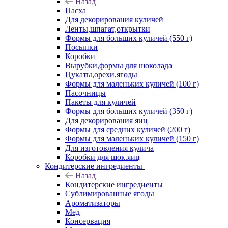
Назад
Пасха
Для декорирования куличей
Ленты,шпагат,открытки
Формы для больших куличей (550 г)
Посыпки
Коробки
Вырубки,формы для шоколада
Цукаты,орехи,ягоды
Формы для маленьких куличей (100 г)
Пасочницы
Пакеты для куличей
Формы для больших куличей (350 г)
Для декорирования яиц
Формы для средних куличей (200 г)
Формы для маленьких куличей (150 г)
Для изготовления кулича
Коробки для шок.яиц
Кондитерские ингредиенты
Назад
Кондитерские ингредиенты
Сублимированные ягоды
Ароматизаторы
Мед
Консервация