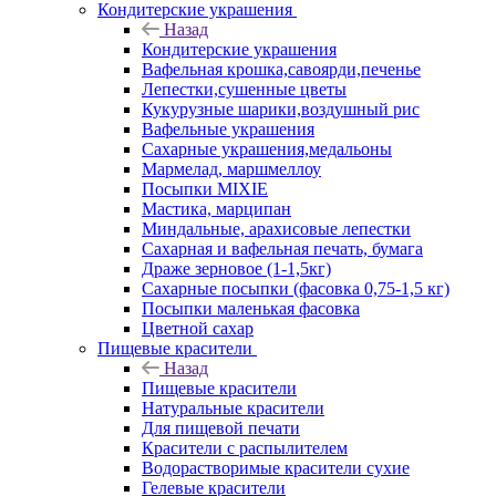
Кондитерские украшения
Назад
Кондитерские украшения
Вафельная крошка,савоярди,печенье
Лепестки,сушенные цветы
Кукурузные шарики,воздушный рис
Вафельные украшения
Сахарные украшения,медальоны
Мармелад, маршмеллоу
Посыпки MIXIE
Мастика, марципан
Миндальные, арахисовые лепестки
Сахарная и вафельная печать, бумага
Драже зерновое (1-1,5кг)
Сахарные посыпки (фасовка 0,75-1,5 кг)
Посыпки маленькая фасовка
Цветной сахар
Пищевые красители
Назад
Пищевые красители
Натуральные красители
Для пищевой печати
Красители с распылителем
Водорастворимые красители сухие
Гелевые красители