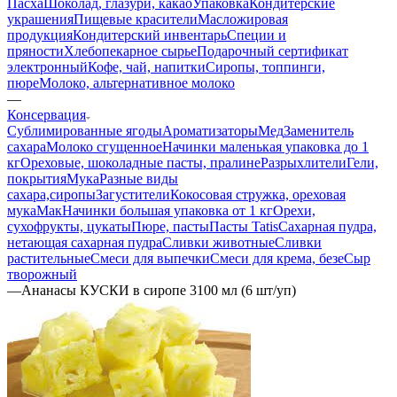
Пасха
Шоколад, глазури, какао
Упаковка
Кондитерские
украшения
Пищевые красители
Масложировая
продукция
Кондитерский инвентарь
Специи и
пряности
Хлебопекарное сырье
Подарочный сертификат
электронный
Кофе, чай, напитки
Сиропы, топпинги,
пюре
Молоко, альтернативное молоко
—
Консервация
Сублимированные ягоды
Ароматизаторы
Мед
Заменитель
сахара
Молоко сгущенное
Начинки маленькая упаковка до 1
кг
Ореховые, шоколадные пасты, пралине
Разрыхлители
Гели,
покрытия
Мука
Разные виды
сахара,сиропы
Загустители
Кокосовая стружка, ореховая
мука
Мак
Начинки большая упаковка от 1 кг
Орехи,
сухофрукты, цукаты
Пюре, пасты
Пасты Tatis
Сахарная пудра,
нетающая сахарная пудра
Сливки животные
Сливки
растительные
Смеси для выпечки
Смеси для крема, безе
Сыр
творожный
—
Ананасы КУСКИ в сиропе 3100 мл (6 шт/уп)