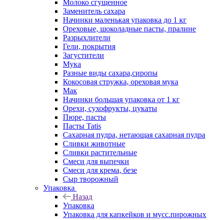
Молоко сгущенное
Заменитель сахара
Начинки маленькая упаковка до 1 кг
Ореховые, шоколадные пасты, пралине
Разрыхлители
Гели, покрытия
Загустители
Мука
Разные виды сахара,сиропы
Кокосовая стружка, ореховая мука
Мак
Начинки большая упаковка от 1 кг
Орехи, сухофрукты, цукаты
Пюре, пасты
Пасты Tatis
Сахарная пудра, нетающая сахарная пудра
Сливки животные
Сливки растительные
Смеси для выпечки
Смеси для крема, безе
Сыр творожный
Упаковка
Назад
Упаковка
Упаковка для капкейков и мусс.пирожных