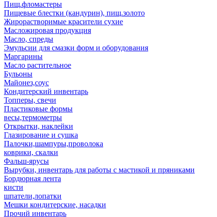
Пищ.фломастеры
Пищевые блестки (кандурин), пищ.золото
Жирорастворимые красители сухие
Масложировая продукция
Масло, спреды
Эмульсии для смазки форм и оборудования
Маргарины
Масло растительное
Бульоны
Майонез,соус
Кондитерский инвентарь
Топперы, свечи
Пластиковые формы
весы,термометры
Открытки, наклейки
Глазирование и сушка
Палочки,шампуры,проволока
коврики, скалки
Фальш-ярусы
Вырубки, инвентарь для работы с мастикой и пряниками
Бордюрная лента
кисти
шпатели,лопатки
Мешки кондитерские, насадки
Прочий инвентарь