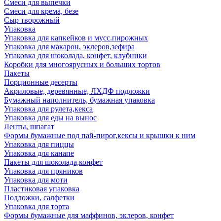
Смеси для выпечки
Смеси для крема, безе
Сыр творожный
Упаковка
Упаковка для капкейков и мусс.пирожных
Упаковка для макарон, эклеров,зефира
Упаковка для шоколада, конфет, клубники
Коробки для многоярусных и больших тортов
Пакеты
Порционные десерты
Акриловые, деревянные, ЛХДФ подложки
Бумажный наполнитель, бумажная упаковка
Упаковка для рулета,кекса
Упаковка для еды на вынос
Ленты, шпагат
Формы бумажные под пай-пирог,кексы и крышки к ним
Упаковка для пиццы
Упаковка для канапе
Пакеты для шоколада,конфет
Упаковка для пряников
Упаковка для моти
Пластиковая упаковка
Подложки, салфетки
Упаковка для торта
Формы бумажные для маффинов, эклеров, конфет