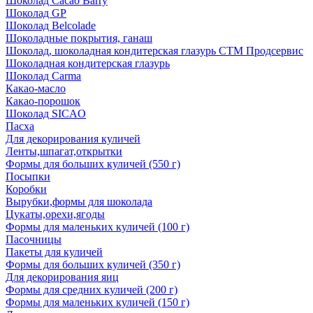
Шоколад Cacao Barry
Шоколад GP
Шоколад Belcolade
Шоколадные покрытия, ганаш
Шоколад, шоколадная кондитерская глазурь СТМ Продсервис
Шоколадная кондитерская глазурь
Шоколад Carma
Какао-масло
Какао-порошок
Шоколад SICAO
Пасха
Для декорирования куличей
Ленты,шпагат,открытки
Формы для больших куличей (550 г)
Посыпки
Коробки
Вырубки,формы для шоколада
Цукаты,орехи,ягоды
Формы для маленьких куличей (100 г)
Пасочницы
Пакеты для куличей
Формы для больших куличей (350 г)
Для декорирования яиц
Формы для средних куличей (200 г)
Формы для маленьких куличей (150 г)