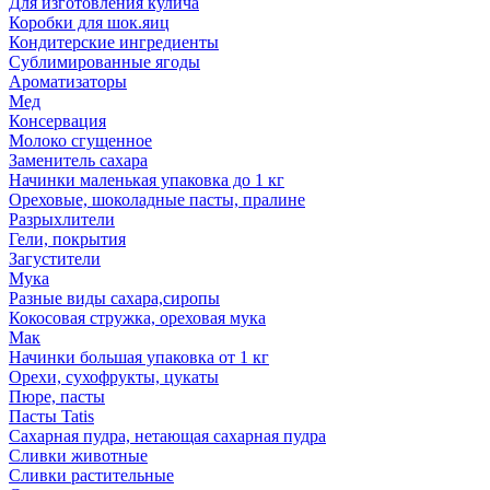
Для изготовления кулича
Коробки для шок.яиц
Кондитерские ингредиенты
Сублимированные ягоды
Ароматизаторы
Мед
Консервация
Молоко сгущенное
Заменитель сахара
Начинки маленькая упаковка до 1 кг
Ореховые, шоколадные пасты, пралине
Разрыхлители
Гели, покрытия
Загустители
Мука
Разные виды сахара,сиропы
Кокосовая стружка, ореховая мука
Мак
Начинки большая упаковка от 1 кг
Орехи, сухофрукты, цукаты
Пюре, пасты
Пасты Tatis
Сахарная пудра, нетающая сахарная пудра
Сливки животные
Сливки растительные