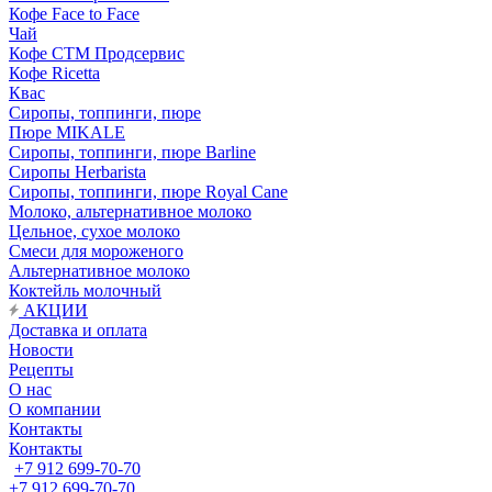
Кофе Face to Face
Чай
Кофе СТМ Продсервис
Кофе Ricetta
Квас
Сиропы, топпинги, пюре
Пюре MIKALE
Сиропы, топпинги, пюре Barline
Сиропы Herbarista
Сиропы, топпинги, пюре Royal Cane
Молоко, альтернативное молоко
Цельное, сухое молоко
Смеси для мороженого
Альтернативное молоко
Коктейль молочный
АКЦИИ
Доставка и оплата
Новости
Рецепты
О нас
О компании
Контакты
Контакты
+7 912 699-70-70
+7 912 699-70-70