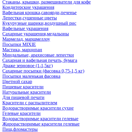
Стаканы, крышки, размешиватели для кофе
Кондитерские украшения
Вафельная крошка,савоярди,печенье
Лепестки,сушенные цветы
Кукурузные шарики,воздушный рис
Вафельные украшения
Сахарные украшения,медальоны
Мармелад, маршмеллоу
Посыпки MIXIE
Мастика, марципан
Миндальные, арахисовые лепестки
Сахарная и вафельная печать, бумага
Драже зерновое (1-1,5кг)
Сахарные посыпки (фасовка 0,75-1,5 кг)
Посыпки маленькая фасовка
Цветной сахар
Пищевые красители
Натуральные красители
Для пищевой печати
Красители с распылителем
Водорастворимые красители сухие
Гелевые красители
Водорастворимые красители гелевые
Жирорастворимые красители гелевые
Пищ.фломастеры