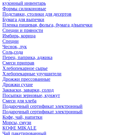
кухонный инвентарь
Формы силиконовые
Подставки, столики для десертов
Бумага для выпечки
Пленка пищевая, фольга, бумага д/выпечки
Специи и пряности
Имбирь, корица
Специи
Чеснок, лук
Соль,сода
Перец, паприка, аджика
Смеси приправ
Хлебопекарное сырье
Хлебопекарные улучшители
Дрожжи прессованные
Дрожжи сухие
Закваски, заварки, солод
Посыпки зерновые, кунжут
Смеси для хлеба
Подарочный сертификат электронный
Подарочный сертификат электронный
Кофе, чай, напитки
Морсы, смузи
КОФЕ MIKALE
Чай пакетированный