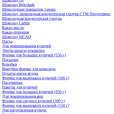
Шоколад GP
Шоколад Belcolade
Шоколадные покрытия, ганаш
Шоколад, шоколадная кондитерская глазурь СТМ Продсервис
Шоколадная кондитерская глазурь
Шоколад Carma
Какао-масло
Какао-порошок
Шоколад SICAO
Пасха
Для декорирования куличей
Ленты,шпагат,открытки
Формы для больших куличей (550 г)
Посыпки
Коробки
Вырубки,формы для шоколада
Цукаты,орехи,ягоды
Формы для маленьких куличей (100 г)
Пасочницы
Пакеты для куличей
Формы для больших куличей (350 г)
Для декорирования яиц
Формы для средних куличей (200 г)
Формы для маленьких куличей (150 г)
Для изготовления кулича