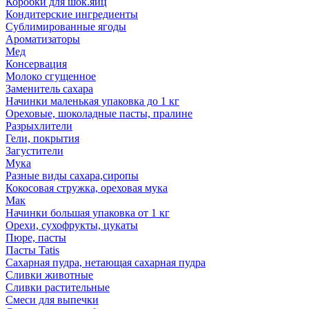
Коробки для шок.яиц
Кондитерские ингредиенты
Сублимированные ягоды
Ароматизаторы
Мед
Консервация
Молоко сгущенное
Заменитель сахара
Начинки маленькая упаковка до 1 кг
Ореховые, шоколадные пасты, пралине
Разрыхлители
Гели, покрытия
Загустители
Мука
Разные виды сахара,сиропы
Кокосовая стружка, ореховая мука
Мак
Начинки большая упаковка от 1 кг
Орехи, сухофрукты, цукаты
Пюре, пасты
Пасты Tatis
Сахарная пудра, нетающая сахарная пудра
Сливки животные
Сливки растительные
Смеси для выпечки