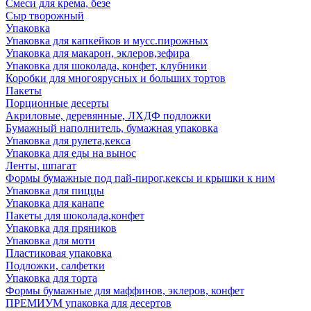
Смеси для крема, безе
Сыр творожный
Упаковка
Упаковка для капкейков и мусс.пирожных
Упаковка для макарон, эклеров,зефира
Упаковка для шоколада, конфет, клубники
Коробки для многоярусных и больших тортов
Пакеты
Порционные десерты
Акриловые, деревянные, ЛХДФ подложки
Бумажный наполнитель, бумажная упаковка
Упаковка для рулета,кекса
Упаковка для еды на вынос
Ленты, шпагат
Формы бумажные под пай-пирог,кексы и крышки к ним
Упаковка для пиццы
Упаковка для канапе
Пакеты для шоколада,конфет
Упаковка для пряников
Упаковка для моти
Пластиковая упаковка
Подложки, салфетки
Упаковка для торта
Формы бумажные для маффинов, эклеров, конфет
ПРЕМИУМ упаковка для десертов