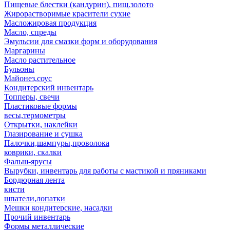
Пищевые блестки (кандурин), пищ.золото
Жирорастворимые красители сухие
Масложировая продукция
Масло, спреды
Эмульсии для смазки форм и оборудования
Маргарины
Масло растительное
Бульоны
Майонез,соус
Кондитерский инвентарь
Топперы, свечи
Пластиковые формы
весы,термометры
Открытки, наклейки
Глазирование и сушка
Палочки,шампуры,проволока
коврики, скалки
Фальш-ярусы
Вырубки, инвентарь для работы с мастикой и пряниками
Бордюрная лента
кисти
шпатели,лопатки
Мешки кондитерские, насадки
Прочий инвентарь
Формы металлические